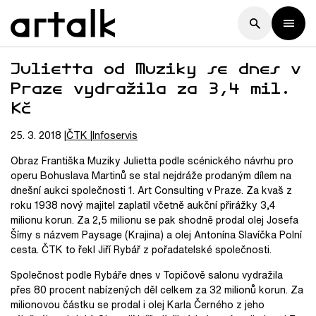
Julietta od Muziky se dnes v
Praze vydražila za 3,4 mil.
Kč
25. 3. 2018
ČTK
Infoservis
Obraz Františka Muziky Julietta podle scénického návrhu pro
operu Bohuslava Martinů se stal nejdráže prodaným dílem na
dnešní aukci společnosti 1. Art Consulting v Praze. Za kvaš z
roku 1938 nový majitel zaplatil včetně aukční přirážky 3,4
milionu korun. Za 2,5 milionu se pak shodně prodal olej Josefa
Šímy s názvem Paysage (Krajina) a olej Antonína Slavíčka Polní
cesta. ČTK to řekl Jiří Rybář z pořadatelské společnosti.
Společnost podle Rybáře dnes v Topičově salonu vydražila
přes 80 procent nabízených děl celkem za 32 milionů korun. Za
milionovou částku se prodal i olej Karla Černého z jeho