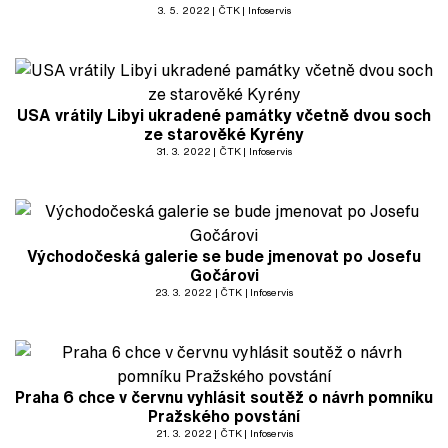
3. 5. 2022
ČTK
Infoservis
USA vrátily Libyi ukradené památky včetně dvou soch
ze starověké Kyrény
31. 3. 2022
ČTK
Infoservis
Východočeská galerie se bude jmenovat po Josefu
Gočárovi
23. 3. 2022
ČTK
Infoservis
Praha 6 chce v červnu vyhlásit soutěž o návrh pomníku
Pražského povstání
21. 3. 2022
ČTK
Infoservis