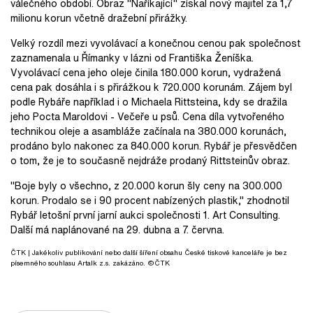
válečného období. Obraz "Naříkající" získal nový majitel za 1,7
milionu korun včetně dražební přirážky.
Velký rozdíl mezi vyvolávací a konečnou cenou pak společnost
zaznamenala u Římanky v lázni od Františka Ženíška.
Vyvolávací cena jeho oleje činila 180.000 korun, vydražená
cena pak dosáhla i s přirážkou k 720.000 korunám. Zájem byl
podle Rybáře například i o Michaela Rittsteina, kdy se dražila
jeho Pocta Maroldovi - Večeře u psů. Cena díla vytvořeného
technikou oleje a asambláže začínala na 380.000 korunách,
prodáno bylo nakonec za 840.000 korun. Rybář je přesvědčen
o tom, že je to současně nejdráže prodaný Rittsteinův obraz.
"Boje byly o všechno, z 20.000 korun šly ceny na 300.000
korun. Prodalo se i 90 procent nabízených plastik," zhodnotil
Rybář letošní první jarní aukci společnosti 1. Art Consulting.
Další má naplánované na 29. dubna a 7. června.
ČTK
| Jakékoliv publikování nebo další šíření obsahu České tiskové kanceláře je bez
písemného souhlasu Artalk z.s. zakázáno. ©ČTK