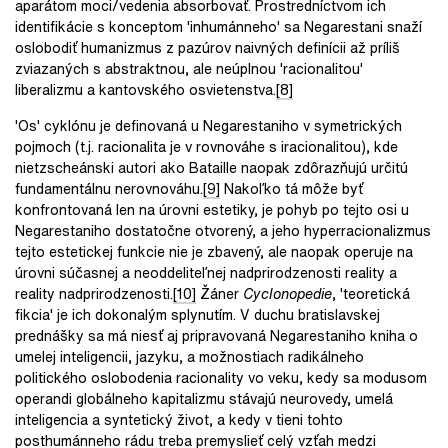
aparátom moci/vedenia absorbovať. Prostredníctvom ich
identifikácie s konceptom 'inhumánneho' sa Negarestani snaží
oslobodiť humanizmus z pazúrov naivných definícii až príliš
zviazaných s abstraktnou, ale neúplnou 'racionalitou'
liberalizmu a kantovského osvietenstva.
[8]
'Os' cyklónu je definovaná u Negarestaniho v symetrických
pojmoch (t.j. racionalita je v rovnováhe s iracionalitou), kde
nietzscheánski autori ako Bataille naopak zdôrazňujú určitú
fundamentálnu nerovnováhu.
[9]
Nakoľko tá môže byť
konfrontovaná len na úrovni estetiky, je pohyb po tejto osi u
Negarestaniho dostatočne otvorený, a jeho hyperracionalizmus
tejto estetickej funkcie nie je zbavený, ale naopak operuje na
úrovni súčasnej a neoddeliteľnej nadprirodzenosti reality a
reality nadprirodzenosti.
[10]
Žáner
Cyclonopedie
, 'teoretická
fikcia' je ich dokonalým splynutím. V duchu bratislavskej
prednášky sa má niesť aj pripravovaná Negarestaniho kniha o
umelej inteligencii, jazyku, a možnostiach radikálneho
politického oslobodenia racionality vo veku, kedy sa modusom
operandi globálneho kapitalizmu stávajú neurovedy, umelá
inteligencia a syntetický život, a kedy v tieni tohto
posthumánneho rádu treba premyslieť celý vzťah medzi