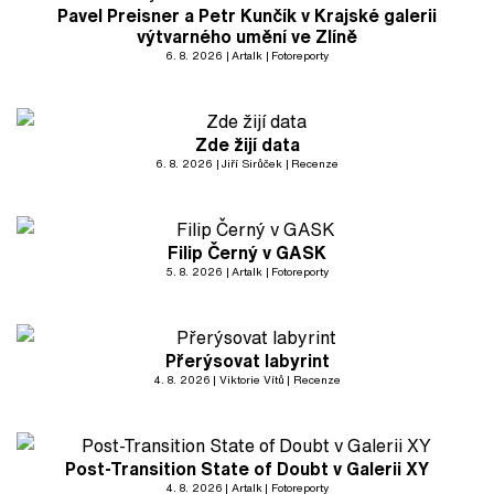
Pavel Preisner a Petr Kunčík v Krajské galerii
výtvarného umění ve Zlíně
6. 8. 2026
Artalk
Fotoreporty
Zde žijí data
6. 8. 2026
Jiří Sirůček
Recenze
Filip Černý v GASK
5. 8. 2026
Artalk
Fotoreporty
Přerýsovat labyrint
4. 8. 2026
Viktorie Vítů
Recenze
Post-Transition State of Doubt v Galerii XY
4. 8. 2026
Artalk
Fotoreporty