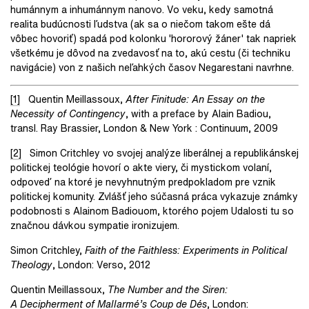
humánnym a inhumánnym nanovo. Vo veku, kedy samotná
realita budúcnosti ľudstva (ak sa o niečom takom ešte dá
vôbec hovoriť) spadá pod kolonku 'hororový žáner' tak napriek
všetkému je dôvod na zvedavosť na to, akú cestu (či techniku
navigácie) von z našich neľahkých časov Negarestani navrhne.
[1]
Quentin Meillassoux,
After Finitude: An Essay on the
Necessity of Contingency
, with a preface by Alain Badiou,
transl. Ray Brassier, London & New York : Continuum, 2009
[2]
Simon Critchley vo svojej analýze liberálnej a republikánskej
politickej teológie hovorí o akte viery, či mystickom volaní,
odpoveď na ktoré je nevyhnutným predpokladom pre vznik
politickej komunity. Zvlášť jeho súčasná práca vykazuje známky
podobnosti s Alainom Badiouom, ktorého pojem Udalosti tu so
značnou dávkou sympatie ironizujem.
Simon Critchley,
Faith of the Faithless: Experiments in Political
Theology
, London: Verso, 2012
Quentin Meillassoux,
The Number and the Siren:
A Decipherment of Mallarmé
’s Coup de D
és
, London: