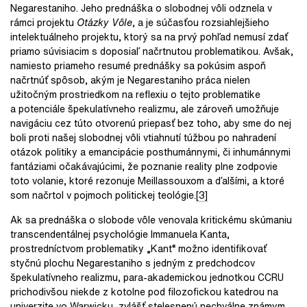
Negarestaniho. Jeho prednáška o slobodnej vôli odznela v
rámci projektu
Otázky Vôle
, a je súčasťou rozsiahlejšieho
intelektuálneho projektu, ktorý sa na prvý pohľad nemusí zdať
priamo súvisiacim s doposiaľ načrtnutou problematikou. Avšak,
namiesto priameho resumé prednášky sa pokúsim aspoň
načrtnúť spôsob, akým je Negarestaniho práca nielen
užitočným prostriedkom na reflexiu o tejto problematike
a potenciále špekulatívneho realizmu, ale zároveň umožňuje
navigáciu cez túto otvorenú priepasť bez toho, aby sme do nej
boli proti našej slobodnej vôli vtiahnutí túžbou po nahradení
otázok politiky a emancipácie posthumánnymi, či inhumánnymi
fantáziami očakávajúcimi, že poznanie reality plne zodpovie
toto volanie, ktoré rezonuje Meillassouxom a ďalšími, a ktoré
som načrtol v pojmoch politickej teológie.
[3]
Ak sa prednáška o slobode vôle venovala kritickému skúmaniu
transcendentálnej psychológie Immanuela Kanta,
prostredníctvom problematiky „Kant“ možno identifikovať
styčnú plochu Negarestaniho s jedným z predchodcov
špekulatívneho realizmu, para-akademickou jednotkou CCRU
prichodivšou niekde z kotolne pod filozofickou katedrou na
univerzite vo Warwicku, zvlášť stelesnenú nechválne známym