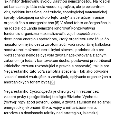
'ex nihilio' definovanú svojou vlastnou nemožnosťou. Na rozdiel
od Landa nie je táto nula vecou zajtrajška, ale je epicentrom
víru, cyklónu kreatívnej deštrukcie, topologickej matematickej
špirály, otáčajúcej sa okolo tejto „nuly“ a stierajúcej hranice
organického a anorganického.
[5]
V rámci tohto an/organična je
na rozdiel od Landa nemožné ignorovať konzervatívnu
tendenciu organizmu maximalizovať svoje hospodárenie s
dostupnou energiou spôsobom, ktorý organizmu umožňuje čo
najautonomnejšiu cestu životom zoči-voči racionálnej kalkulácii
neodvratnej možnosti smrti. Inými slovami, podobne ako pre
Nietzscheho nemôže byť vôľa života nadekrétovaná žiadnym
zákonom (a teda, v kantovskom duchu, postavená pred tribunál
kritického rozumu rozhodujúci o pravde a nepravde), tak je pre
Negarestaniho táto vôľa samotná štiepená – tak ako pôvodné
'volanie' medzi vnútrajšok a zovňajšok, splývanie organických a
anorganických foriem bytia.
[6]
Negarestaniho
Cyclonopedia
je chirurgickým 'rezom' cez
viaceré prvky (geo)politickej teológie Blízkeho Východu
('mŕtvej' ropy spod povrchu Zeme, a života závislom na solárnej
energetickej ekonómii Slnka; vojny a militarizácie mieru,
terorizmu a dominancie taktiky nad stratégiou, islamskej