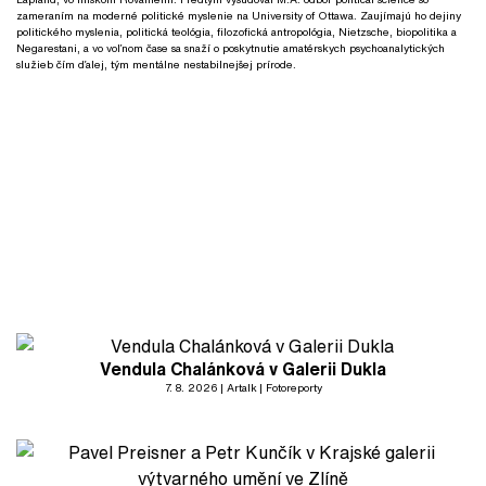
zameraním na moderné politické myslenie na University of Ottawa. Zaujímajú ho dejiny
politického myslenia, politická teológia, filozofická antropológia, Nietzsche, biopolitika a
Negarestani, a vo voľnom čase sa snaží o poskytnutie amatérskych psychoanalytických
služieb čím ďalej, tým mentálne nestabilnejšej prírode.
Vendula Chalánková v Galerii Dukla
7. 8. 2026
Artalk
Fotoreporty