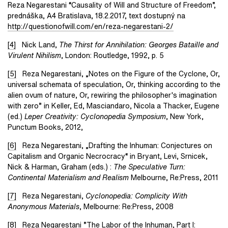
Reza Negarestani “Causality of Will and Structure of Freedom”,
prednáška, A4 Bratislava, 18.2.2017, text dostupný na
http://questionofwill.com/en/reza-negarestani-2/
[4]
Nick Land,
The Thirst for Annihilation: Georges Bataille and
Virulent Nihilism
, London: Routledge, 1992, p. 5
[5]
Reza Negarestani, „Notes on the Figure of the Cyclone, Or,
universal schemata of speculation, Or, thinking according to the
alien ovum of nature, Or, rewiring the philosopher's imagination
with zero” in Keller, Ed, Masciandaro, Nicola a Thacker, Eugene
(ed.)
Leper Creativity: Cyclonopedia Symposium
, New York,
Punctum Books, 2012,
[6]
Reza Negarestani, „Drafting the Inhuman: Conjectures on
Capitalism and Organic Necrocracy“ in Bryant, Levi, Srnicek,
Nick & Harman, Graham (eds.) :
The Speculative Turn:
Continental Materialism and Realism
Melbourne, Re:Press, 2011
[7]
Reza Negarestani,
Cyclonopedia: Complicity With
Anonymous Materials
, Melbourne: Re:Press, 2008
[8]
Reza Negarestani ”The Labor of the Inhuman, Part I: