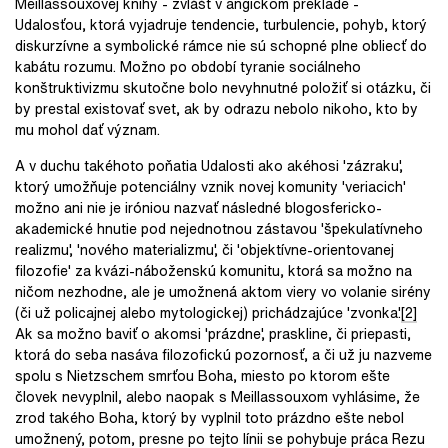
Meillassouxovej knihy - zvlášť v angickom preklade -
Udalosťou, ktorá vyjadruje tendencie, turbulencie, pohyb, ktorý
diskurzívne a symbolické rámce nie sú schopné plne obliecť do
kabátu rozumu. Možno po období tyranie sociálneho
konštruktivizmu skutočne bolo nevyhnutné položiť si otázku, či
by prestal existovať svet, ak by odrazu nebolo nikoho, kto by
mu mohol dať význam.
A v duchu takéhoto poňatia Udalosti ako akéhosi 'zázraku',
ktorý umožňuje potenciálny vznik novej komunity 'veriacich'
možno ani nie je iróniou nazvať následné blogosfericko-
akademické hnutie pod nejednotnou zástavou 'špekulatívneho
realizmu', 'nového materializmu', či 'objektívne-orientovanej
filozofie' za kvázi-náboženskú komunitu, ktorá sa možno na
ničom nezhodne, ale je umožnená aktom viery vo volanie sirény
(či už policajnej alebo mytologickej) prichádzajúce 'zvonka'.
[2]
Ak sa možno baviť o akomsi 'prázdne', praskline, či priepasti,
ktorá do seba nasáva filozofickú pozornosť, a či už ju nazveme
spolu s Nietzschem smrťou Boha, miesto po ktorom ešte
človek nevyplnil, alebo naopak s Meillassouxom vyhlásime, že
zrod takého Boha, ktorý by vyplnil toto prázdno ešte nebol
umožnený, potom, presne po tejto línii se pohybuje práca Rezu