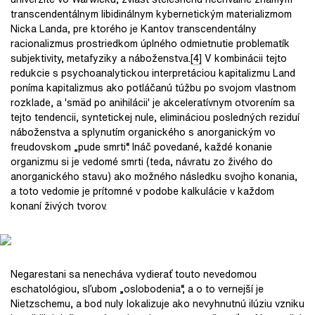
transcendentálnym libidinálnym kybernetickým materializmom
Nicka Landa, pre ktorého je Kantov transcendentálny
racionalizmus prostriedkom úplného odmietnutie problematík
subjektivity, metafyziky a náboženstva.
[4]
V kombinácii tejto
redukcie s psychoanalytickou interpretáciou kapitalizmu Land
poníma kapitalizmus ako potláčanú túžbu po svojom vlastnom
rozklade, a 'smäd po anihilácii' je akceleratívnym otvorením sa
tejto tendencii, syntetickej nule, elimináciou posledných reziduí
náboženstva a splynutím organického s anorganickým vo
freudovskom „pude smrti“. Ináč povedané, každé konanie
organizmu si je vedomé smrti (teda, návratu zo živého do
anorganického stavu) ako možného následku svojho konania,
a toto vedomie je prítomné v podobe kalkulácie v každom
konaní živých tvorov.
Negarestani sa nenecháva vydierať touto nevedomou
eschatológiou, sľubom „oslobodenia“, a o to vernejší je
Nietzschemu, a bod nuly lokalizuje ako nevyhnutnú ilúziu vzniku