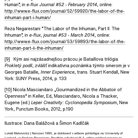
Human”, in
e-flux Journal #52 - February 2014
, online:
http://www.e-flux.com/journal/52/59920/the-labor-of-the-
inhuman-part-i-human/
Reza Negarestani ”The Labor of the Inhuman, Part II: The
Inhuman”, in
e-flux, journal #53 - March 2014
, online:
http://www.e-flux.com/journal/53/59893/the-labor-of-the-
inhuman-part-ii-the-inhuman/
[9]
Kým asi najzásadnejšou prácou je Bataillova trilógia
Prokletý podíl
, zvlášť indikatívna poznámka týmto smerom je v
Georges Bataille,
Inner Experience
, trans. Stuart Kendall, New
York: SUNY Press, 2014, p. 133
[10]
Nicola Masciandaro „Gourmandized in the Abbatoir of
Openness“ in Keller, Ed, Masciandaro, Nicola a Thacker,
Eugene (ed.)
Leper Creativity: Cyclonopedia Symposium
, New
York, Punctum Books, 2012, p.190
Ilustrace: Dana Balážová a Šimon Kadlčák
Lukáš Makovický
| Narozen 1985, je doktorant v odbore politológia na University of
Lapland, vo fínskom Rovaniemi. Predtým vyšudoval M.A. odbor political science so