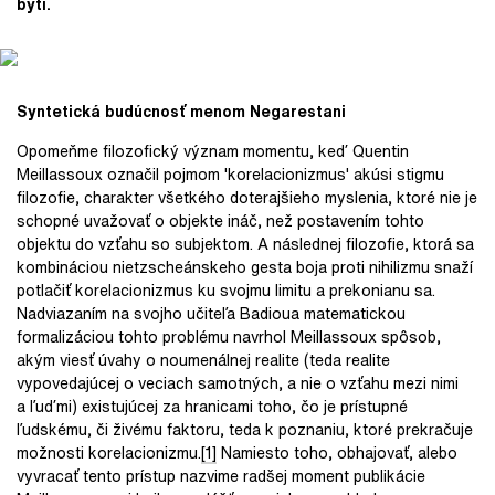
bytí.
Syntetická budúcnosť menom Negarestani
Opomeňme filozofický význam momentu, keď Quentin
Meillassoux označil pojmom 'korelacionizmus' akúsi stigmu
filozofie, charakter všetkého doterajšieho myslenia, ktoré nie je
schopné uvažovať o objekte ináč, než postavením tohto
objektu do vzťahu so subjektom. A následnej filozofie, ktorá sa
kombináciou nietzscheánskeho gesta boja proti nihilizmu snaží
potlačiť korelacionizmus ku svojmu limitu a prekonianu sa.
Nadviazaním na svojho učiteľa Badioua matematickou
formalizáciou tohto problému navrhol Meillassoux spôsob,
akým viesť úvahy o noumenálnej realite (teda realite
vypovedajúcej o veciach samotných, a nie o vzťahu mezi nimi
a ľuďmi) existujúcej za hranicami toho, čo je prístupné
ľudskému, či živému faktoru, teda k poznaniu, ktoré prekračuje
možnosti korelacionizmu.
[1]
Namiesto toho, obhajovať, alebo
vyvracať tento prístup nazvime radšej moment publikácie