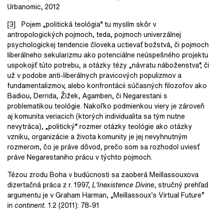
Urbanomic, 2012
[3]
Pojem „politická teológia“ tu myslím skôr v
antropologických pojmoch, teda, pojmoch univerzálnej
psychologickej tendencie človeka uctievať božstvá, či pojmoch
liberálneho sekularizmu ako potenciálne neúspešného projektu
uspokojiť túto potrebu, a otázky tézy „návratu náboženstva“, či
už v podobe anti-liberálnych pravicových populizmov a
fundamentalizmov, alebo konfrontácii súčasných filozofov ako
Badiou, Derrida, Žižek, Agamben, či Negarestani s
problematikou teológie. Nakoľko podmienkou viery je zároveň
aj komunita veriacich (ktorých individualita sa tým nutne
nevytráca), „politický“ rozmer otázky teológie ako otázky
vzniku, organizácie a života komunity je jej nevyhnutným
rozmerom, čo je práve dôvod, prečo som sa rozhodol uviesť
práve Negarestaniho prácu v týchto pojmoch.
Tézou zrodu Boha v budúcnosti sa zaoberá Meillassouxova
dizertačná práca z r. 1997,
L'Inexistence Divine
, stručný prehľad
argumentu je v Graham Harman, „Meillassoux's Virtual Future”
in
continent.
1.2 (2011): 78-91