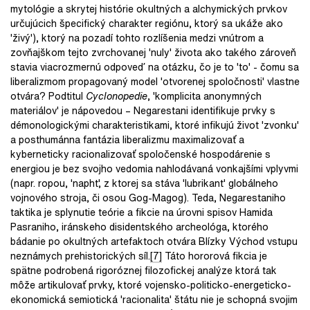
mytológie a skrytej histórie okultných a alchymických prvkov
určujúcich špecifický charakter regiónu, ktorý sa ukáže ako
'živý'), ktorý na pozadí tohto rozlíšenia medzi vnútrom a
zovňajškom tejto zvrchovanej 'nuly' života ako takého zároveň
stavia viacrozmernú odpoveď na otázku, čo je to 'to' - čomu sa
liberalizmom propagovaný model 'otvorenej spoločnosti' vlastne
otvára? Podtitul
Cyclonopedie
, 'komplicita anonymných
materiálov' je nápovedou – Negarestani identifikuje prvky s
démonologickými charakteristikami, ktoré infikujú život 'zvonku'
a posthumánna fantázia liberalizmu maximalizovať a
kyberneticky racionalizovať spoločenské hospodárenie s
energiou je bez svojho vedomia nahlodávaná vonkajšími vplyvmi
(napr. ropou, 'napht', z ktorej sa stáva 'lubrikant' globálneho
vojnového stroja, či osou Gog-Magog). Teda, Negarestaniho
taktika je splynutie teórie a fikcie na úrovni spisov Hamida
Pasraniho, iránskeho disidentského archeológa, ktorého
bádanie po okultných artefaktoch otvára Blízky Východ vstupu
neznámych prehistorických síl.
[7]
Táto hororová fikcia je
spätne podrobená rigoróznej filozofickej analýze ktorá tak
môže artikulovať prvky, ktoré vojensko-politicko-energeticko-
ekonomická semiotická 'racionalita' štátu nie je schopná svojim