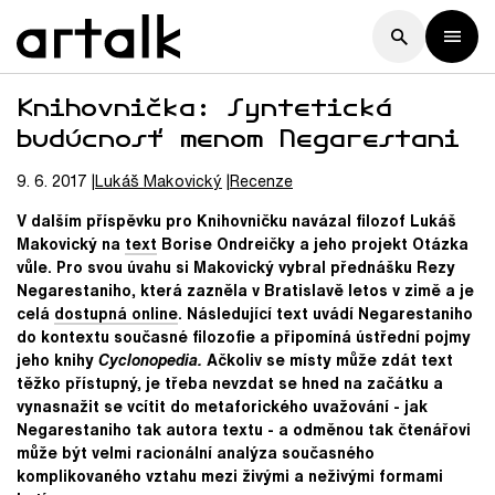
Knihovnička: Syntetická
budúcnosť menom Negarestani
9. 6. 2017
Lukáš
Makovický
Recenze
V dalším příspěvku pro Knihovničku navázal filozof Lukáš
Makovický na
text
Borise Ondreičky a jeho projekt Otázka
vůle. Pro svou úvahu si Makovický vybral přednášku Rezy
Negarestaniho, která zazněla v Bratislavě letos v zimě a je
celá
dostupná online
. Následující text uvádí Negarestaniho
do kontextu současné filozofie a připomíná ústřední pojmy
jeho knihy
Cyclonopedia.
Ačkoliv se místy může zdát text
těžko přístupný, je třeba nevzdat se hned na začátku a
vynasnažit se vcítit do metaforického uvažování - jak
Negarestaniho tak autora textu - a odměnou tak čtenářovi
může být velmi racionální analýza současného
komplikovaného vztahu mezi živými a neživými formami