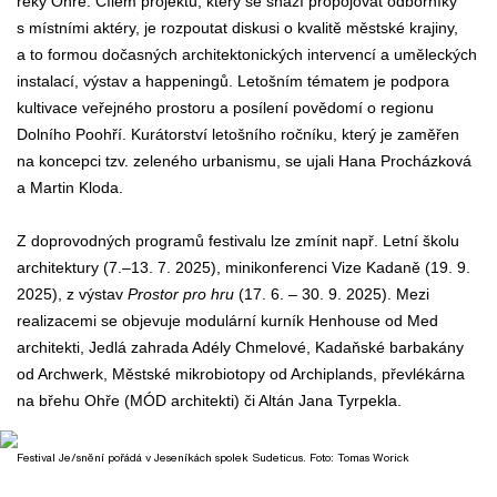
řeky Ohře. Cílem projektu, který se snaží propojovat odborníky
s místními aktéry, je rozpoutat diskusi o kvalitě městské krajiny,
a to formou dočasných architektonických intervencí a uměleckých
instalací, výstav a happeningů. Letošním tématem je podpora
kultivace veřejného prostoru a posílení povědomí o regionu
Dolního Poohří. Kurátorství letošního ročníku, který je zaměřen
na koncepci tzv. zeleného urbanismu, se ujali Hana Procházková
a Martin Kloda.
Z doprovodných programů festivalu lze zmínit např. Letní školu
architektury (7.–13.
7. 2025), minikonferenci Vize Kadaně (19.
9.
2025), z výstav
Prostor pro hru
(17.
6.
–
30.
9. 2025). Mezi
realizacemi se objevuje modulární kurník Henhouse od Med
architekti, Jedlá zahrada Adély Chmelové, Kadaňské barbakány
od Archwerk, Městské mikrobiotopy od Archiplands, převlékárna
na břehu Ohře (MÓD architekti) či Altán Jana Tyrpekla.
Festival Je/snění pořádá v Jeseníkách spolek Sudeticus. Foto: Tomas Worick