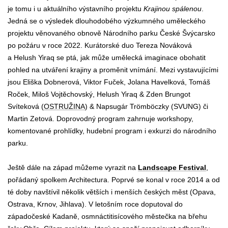
je tomu i u aktuálního výstavního projektu
Krajinou spálenou
.
Jedná se o výsledek dlouhodobého výzkumného uměleckého
projektu věnovaného obnově Národního parku České Švýcarsko
po požáru v roce 2022. Kurátorské duo Tereza Nováková
a Helush Yiraq se ptá, jak může umělecká imaginace obohatit
pohled na utváření krajiny a proměnit vnímání. Mezi vystavujícími
jsou Eliška Dobnerová, Viktor Fuček, Jolana Havelková, Tomáš
Roček, Miloš Vojtěchovský, Helush Yiraq & Zden Brungot
Svíteková (
OSTRUŽINA
) & Napsugár Trömböczky (SVUNG) či
Martin Zetová. Doprovodný program zahrnuje workshopy,
komentované prohlídky, hudební program i exkurzi do národního
parku.
Ještě dále na západ můžeme vyrazit na
Landscape Festival
,
pořádaný spolkem Architectura. Poprvé se konal v roce 2014 a od
té doby navštívil několik větších i menších českých měst (Opava,
Ostrava, Krnov, Jihlava). V letošním roce doputoval do
západočeské Kadaně, osmnáctitisícového městečka na břehu