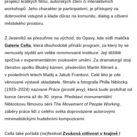
projekcí krátkých filmů, autorských čtení či interaktivních
workshopů. Jeho charakter je participativní, je přístupný za
dobrovolné vstupné a klade důraz na komunitu, dialog a oživení
městského prostoru.
Z Jeseníků se přesuňme na východ, do Opavy, kde sídlí maličká
Galerie Cella
, která dlouhodobě přináší program, za který by se
nemusely stydět ani veliké renomované instituce. Její těžiště
spočívá v experimentálním zvukovém umění. Za dramaturgií stojí
členstvo spolku Bludný kámen, především Martin Klimeš a
v posledních letech Matěj a Jakub Frankovi. Celé léto je zde
věnované výstavě skladatele, filmaře a fotografa Philla Niblocka
(1933–2024)
nazvané
Práce (prostě jevy)
, která bude probíhat od
konce června až do 30.
srpna. Představí monumentální
Niblockovu filmovou sérii
The Movement of People Working
,
záběry práce lidí z celého světa doprovázené autorovými
minimalistickými hudebními kompozicemi.
Cella také pořádá (ne)festival
Zvuková citlivost v krajině /