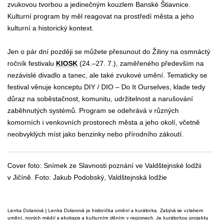
zvukovou tvorbou a jedinečným kouzlem Banské Štiavnice.
Kulturní program by měl reagovat na prostředí města a jeho
kulturní a historický kontext.
Jen o pár dní později se můžete přesunout do Žiliny na osmnáctý
ročník festivalu
KIOSK
(24.–27.
7.), zaměřeného především na
nezávislé divadlo a tanec, ale také zvukové umění. Tematicky se
festival věnuje konceptu DIY / DIO – Do It Ourselves, klade tedy
důraz na soběstačnost, komunitu, udržitelnost a narušování
zaběhnutých systémů. Program se odehrává v různých
komorních i venkovních prostorech města a jeho okolí, včetně
neobvyklých míst jako benzinky nebo přírodního zákoutí.
Cover foto: Snímek ze Slavnosti poznání ve Valdštejnské lodžii
v
Jičíně. Foto: Jakub Podobský, Valdštejnská lodžie
Lenka Dolanová
| Lenka Dolanová je historička umění a kurátorka. Zabývá se vztahem
umění, nových médií a ekologie a kulturním děním v regionech. Je kurátorkou projektu