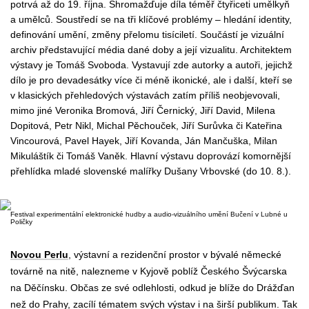
potrvá až do 19.
října. Shromažďuje díla téměř čtyřiceti umělkyň
a umělců. Soustředí se na tři klíčové problémy – hledání identity,
definování umění, změny přelomu tisíciletí. Součástí je vizuální
archiv představující média dané doby a její vizualitu. Architektem
výstavy je Tomáš Svoboda. Vystavují zde autorky a autoři, jejichž
dílo je pro devadesátky více či méně ikonické, ale i další, kteří se
v klasických přehledových výst
avách zatím příliš neobjevoval
i,
mimo jiné Veronika Bromová, Jiří Černický, Jiří David, Milena
Dopitová, Petr Nikl, Michal Pěchouček, Jiří Surůvka či Kateřina
Vincourová, Pavel Hayek, Jiří Kovanda, Ján Mančuška, Milan
Mikuláštík či Tomáš Vaněk. Hlavní výstavu doprovází komornější
přehlídka mladé slovenské malíř
ky Dušany Vrbovské (do 10.
8.).
Festival experimentální elektronické hudby a audio-vizuálního umění Bučení v Lubné u
Poličky
Novou Perlu
, výstavní a rezidenční prostor v bývalé německé
továrně na nitě,
nalezneme v Kyjově poblíž Českého Švýcarska
na Děčínsku.
Občas ze své odlehlosti, odkud je blíže do Drážďan
než do Prahy, zacílí tématem svých výstav i na širší publikum. Tak