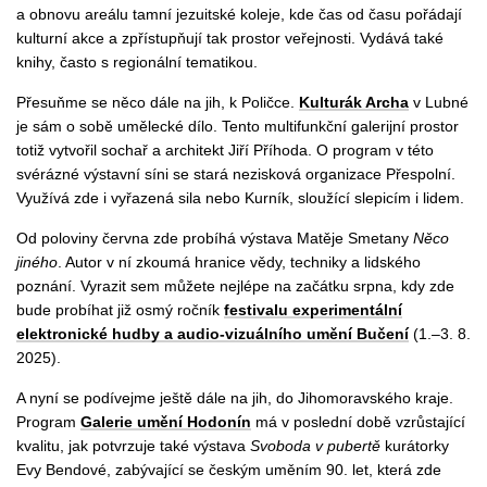
a obnovu areálu tamní jezuitské koleje, kde čas od času pořádají
kulturní akce a zpřístupňují tak prostor veřejnosti. Vydává také
knihy, často s regionální tematikou.
Přesuňme se něco dále na jih, k Poličce.
Kulturák Archa
v Lubné
je sám o sobě umělecké dílo. Tento m
ultifun
kční galerijní prostor
totiž vytvořil sochař a architekt Jiří Příhoda
. O program v této
svérázné výstavní síni se stará nezisková organizace Přespolní.
Využívá zde i vyřazená sila nebo Kurník, sloužící slepicím i lidem.
Od poloviny června zde probíhá výstava Matěje Smetany
Něco
jiného
. Autor v ní zkoumá hranice vědy, techniky a lidského
poznání. Vyrazit sem můžete nejlépe na začátku srpna, kdy zde
bude probíhat již osmý ročník
festivalu experimentální
elektronické hudby a audio-vizuálního umění Bučení
(1.–3.
8.
2025).
A nyní
se podívejme
ještě dále na jih, do Jihomoravského kraje.
Program
Galerie umění Hodonín
má v poslední době vzrůstající
kvalitu, jak potvrzuje také výstava
Svoboda v pubertě
kurátorky
Evy Bendové, zabývající se českým uměním 90.
let, která zde