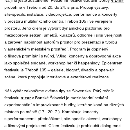
Na jihu ještě zůstaneme. Pětidenní festival vizuální tvorby
VIDINY
proběhne v Třeboni od 20. do 24. srpna. Propojí výstavy,
site‑specific instalace, videoprojekce, performance a koncerty
v prostoru multifunkčního centra Třeboň
105 i ve veřejném
prostoru. Jeho cílem je vytvořit dynamickou platformu pro
mezioborová setkání umělců, kurátorů, odborné i širší veřejnosti
a zároveň nabídnout autorům prostor pro prezentaci a tvorbu
v autentickém městském prostředí. Program je doplněný
o filmová promítání s tvůrci, VJing, koncerty a doprovodné akce
jako společné snídaně, workshop her či happeningy. Epicentrem
festivalu je Třeboň
105 – galerie, biograf, divadlo a open‑air
scéna, která propojuje interiérové a exteriérové realizace.
Náš výběr zakončíme dvěma tipy ze Slovenska. Pátý ročník
festivalu
n:ear
v Banské Štiavnici je mezinárodní setkání
experimentální a improvizované hudby, které se koná na různých
místech po městě (17.–20.
7.). Kombinuje koncerty
s performancemi, přednáškami, site‑specific akcemi, workshopy
a filmovými projekcemi. Cílem festivalu je prohloubit dialog mezi