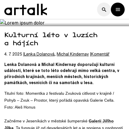
Kulturní léto v luzích
a hájích
4. 7. 2025
Lenka
Dolanová
,
Michal
Kindernay
Komentář
Lenka Dolanová a Michal Kindernay doporučují kulturní
události, které se toto léto odehrají mimo velká centra, v
přírodních krajinách, menších městech, historických
památkách, vesnicích či na samotách u lesa.
Titulní foto: Momentka z festivalu
Zvuková citlivost v krajině /
Pohyb – Zvuk – Prostor, který pořádá opavská Galerie Cella.
Foto: Aleš Honus
Začněme v Jeseníkách v městské šumperské
Galerii Jiřího
Jílka
. Ta funguje již od devadesátých let a je spojena s osobností