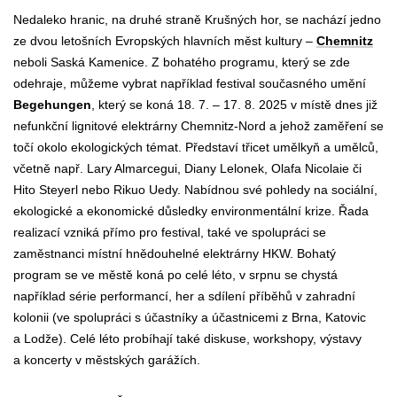
Nedaleko hranic, na druhé straně Krušných hor, se nachází jedno
ze dvou letošních Evropských hlavních měst kultury –
Chemnitz
neboli Saská Kamenice. Z bohatého programu, který se zde
odehraje, můžeme vybrat například festival současného umění
Begehungen
, který se koná 18.
7.
–
17.
8. 2025 v místě dnes již
nefunkční lignitové elektrárny Chemnitz-Nord a jehož zaměření se
točí okolo ekologických témat. Představí třicet umělkyň a umělců,
včetně např. Lary Almarcegui, Diany Lelonek, Olafa Nicolaie či
Hito Steyerl nebo Rikuo Uedy. Nabídnou své pohledy na sociální,
ekologické a ekonomické důsledky environmentální krize. Řada
realizací vzniká přímo pro festival, také ve spolupráci se
zaměstnanci místní hnědouhelné elektrárny HKW. Bohatý
program se ve městě koná po celé léto, v srpnu se chystá
například série performancí, her a sdílení příběhů v zahradní
kolonii (ve spolupráci s účastníky a účastnicemi z Brna, Katovic
a Lodže). Celé léto probíhají také diskuse, workshopy, výstavy
a koncerty v městských garážích.