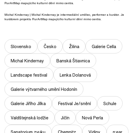
RurArtMap mapujícího kulturní dění mimo centra.
Michal Kindernay
| Michal Kindernay je intermediální umělec, performer a kurátor. Je
kurátorem projektu RurArtMap mapujícího kulturní dění mimo centra.
Slovensko
Česko
Žilina
Galerie Cella
Michal Kindernay
Banská Štiavnica
Landscape festival
Lenka Dolanová
Galerie výtvarného umění Hodonín
Galerie Jiřího Jílka
Festival Je/snění
Schule
Valdštejnská lodžie
Jičín
Nová Perla
Sanatorium zvuku
Chemnitz
Vidiny
n:ear