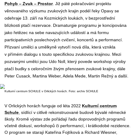
Pohyb – Zvuk – Prostor
. Již páté pokračování projektu
věnovaného výzkumu zvukových krajin podél řeky Opavy se
odehraje 13.
září
na Kozmických loukách, v bezprostřední
blízkosti ptačí rezervace. Dramaturgie programu je koncipována
jako řetězec na sebe navazujících událostí a má formu
participativních poslechových cvičení, koncertů a performancí.
Přizvaní umělci a umělkyně vytvoří nová díla, která vznikla
v přímém dialogu s touto specifickou zvukovou krajinou. Mezi
pozvanými umělci jsou Udo Noll, který povede workshop výroby
ptačí budky s celoročním živým přenosem zvukové krajiny, dále
Peter Cusack, Martina Weber, Adela Mede, Martin Režný a další.
Kulturní centrum SCHULE v Orlických horách. Foto: archiv SCHULE
V Orlických horách funguje od léta 2022
Kulturní centrum
Schule
, sídlící v citlivě rekonstruované budově bývalé německé
školy. Kromě výstav zde pořádají řadu doprovodných programů
včetně diskusí, workshopů či performancí, i krátkodobé rezidence.
O program se starají Kateřina Fojtíková a Richard Wiesner,