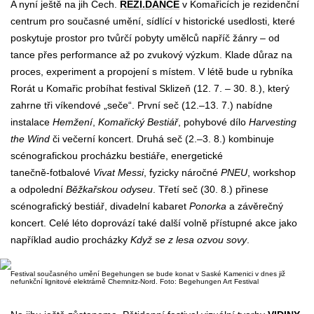
A nyní ještě na jih Čech.
REZI.DANCE
v Komařicích je rezidenční
centrum pro současné umění, sídlící v historické usedlosti, které
poskytuje prostor pro tvůrčí pobyty umělců napříč žánry – od
tance přes performance až po zvukový výzkum. Klade důraz na
proces, experiment a propojení s místem. V létě bude u rybníka
Rorát u Komařic probíhat festival
Sklizeň
(12.
7.
–
30.
8.), který
zahrne tři víkendové
„
seče
“.
První seč
(12.–13.
7.) nabídne
instalace
Hemžení
,
Komařický Bestiář
, pohybov
é dílo
Harvesting
the Wind
či večerní koncert.
Druhá seč
(2.–3.
8.) kombinuje
scénografickou procházku bestiáře, energetické
tanečně‑fotbalové
Vivat Messi
, fyzicky náročné
PNEU
, workshop
a odpolední
Běžkařskou odyseu
.
Třetí seč
(30.
8.) přinese
scénografický bestiář, divadelní kabaret
Ponorka
a závěrečný
koncert. Celé léto doprovází také další volně přístupné akce jako
například audio procházky
Když se z lesa ozvou sovy
.
Festival současného umění Begehungen se bude konat v Saské Kamenici v dnes již
nefunkční lignitové elektrárně Chemnitz-Nord. Foto: Begehungen Art Festival