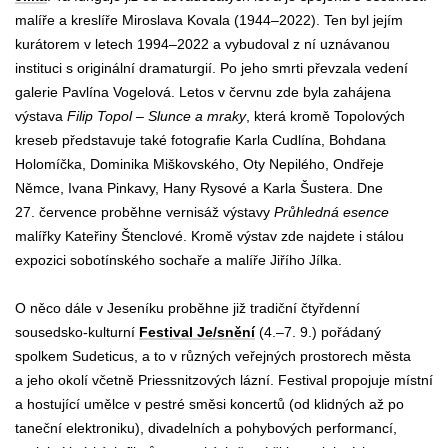
malíře a kreslíře Miroslava Kovala (1944–2022). Ten byl jejím
kurátorem v letech 1994–2022 a vybudoval z ní uznávanou
instituci s originální dramaturgií. Po jeho smrti převzala vedení
galerie Pavlína Vogelová. Letos v červnu zde byla zahájena
výstava
Filip Topol – Slunce a mraky
, která kromě Topolových
kreseb představuje také fotografie Karla Cudlína, Bohdana
Holomíčka, Dominika Miškovského, Oty Nepilého, Ondřeje
Němce, Ivana Pinkavy, Hany Rysové a Karla Šustera. Dne
27.
července proběhne vernisáž výstavy
Průhledná esence
malířky Kateřiny Štenclové. Kromě výstav zde najdete i stálou
expozici sobotínského sochaře a malíře Jiřího Jílka.
O něco dále v Jeseníku proběhne již tradiční čtyřdenní
sousedsko-kulturní
Festival Je/snění
(4.–7.
9.) pořádaný
spolkem Sudeticus, a to v různých veřejných prostorech města
a jeho okolí včetně Priessnitzových lázní. Festival propojuje místní
a hostující umělce v pestré směsi koncertů (od klidných až po
taneční elektroniku), divadelních a pohybových performancí,