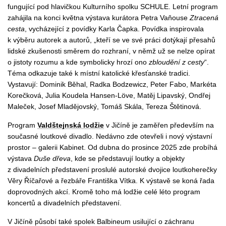
fungující pod hlavičkou Kulturního spolku SCHULE. Letní program
zahájila na konci května výstava kurátora Petra Vaňouse
Ztracená
cesta
, vycházející z povídky Karla Čapka. Povídka inspirovala
k výběru autorek a autorů, „
kteří se ve své práci dotýkají přesahů
lidské zkušenosti směrem do rozhraní, v němž už se nelze opírat
o jistoty rozumu a kde symbolicky hrozí ono
zbloudění z cesty
“.
Téma odkazuje také k místní katolické křesťanské tradici.
Vystavují: Dominik Běhal, Radka Bodzewicz, Peter Fabo, Markéta
Korečková,
Julia Koudela Hansen-Löve, Matěj Lipavský, Ondřej
Maleček, Josef Mladějovský, Tomáš Skála, Tereza Štětinová.
Program
Valdštejnská lodžie
v Jičíně je zaměřen především na
současné loutkové divadl
o. Nedávno zde otevřeli i nový výstavní
prostor
– galerii Kabinet. Od dubna do prosince 2025 zde probíhá
výstava
Duše dřeva
, kde se představují loutky a objekty
z divadelních představení proslulé autorské dvojice loutkoherečky
Věry Říčařové a řezbáře Františka Vítka. K výstavě se koná řada
doprovodných akcí. Kromě toho má lodžie celé léto program
koncertů a divadelních představení.
V Jičíně působí
také spolek Balbineum
usilující o záchranu