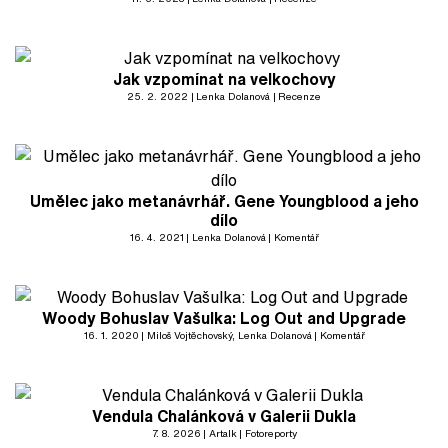
Jak vzpomínat na velkochovy
25. 2. 2022
Lenka Dolanová
Recenze
Umělec jako metanávrhář. Gene Youngblood a jeho
dílo
16. 4. 2021
Lenka Dolanová
Komentář
Woody Bohuslav Vašulka: Log Out and Upgrade
16. 1. 2020
Miloš Vojtěchovský
, Lenka Dolanová
Komentář
Vendula Chalánková v Galerii Dukla
7. 8. 2026
Artalk
Fotoreporty