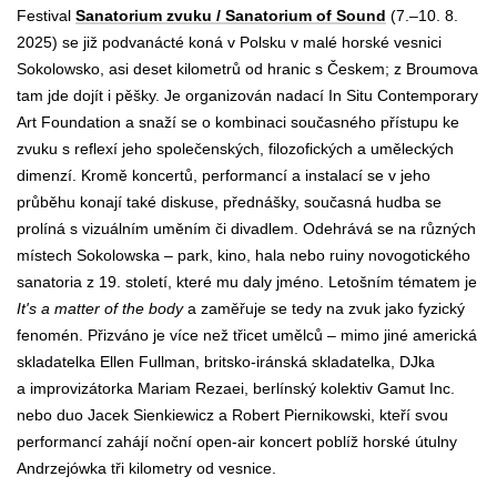
Festival
Sanatorium zvuku / Sanatorium of Sound
(7.–10.
8.
2025) se již podvanácté koná v Polsku v malé horské vesnici
Sokolowsko, asi deset kilometrů od hranic s Českem; z Broumova
tam jde dojít i pěšky. Je organizován nadací In Situ Contemporary
Art Foundation a snaží se o kombinaci současného přístupu ke
zvuku s reflexí jeho společenských, filozofických a uměleckých
dimenzí. Kromě koncertů, performancí a instalací se v jeho
průběhu konají také diskuse, přednášky, současná hudba se
prolíná s vizuálním uměním či divadlem. Odehrává se na různých
místech Sokolowska – park, kino, hala nebo ruiny novogotického
sanatoria z 19.
století, které mu daly jméno. Letošním tématem je
It's a matter of the body
a zaměřuje se tedy na zvuk jako fyzický
fenomén. Přizváno je více než třicet umělců – mimo jiné americká
skladatelka Ellen Fullman, britsko-iránská skladatelka, DJka
a improvizátorka Mariam Rezaei, berlínský kolektiv Gamut Inc.
nebo duo Jacek Sienkiewicz a Robert Piernikowski, kteří svou
performancí zahájí noční open-air koncert poblíž horské útulny
Andrzejówka tři kilometry od vesnice.