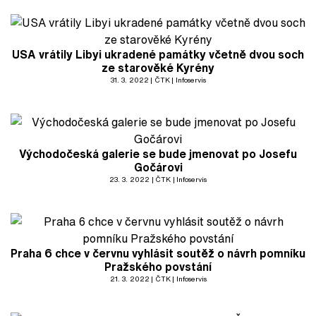
USA vrátily Libyi ukradené památky včetně dvou soch
ze starověké Kyrény
31. 3. 2022
ČTK
Infoservis
Východočeská galerie se bude jmenovat po Josefu
Gočárovi
23. 3. 2022
ČTK
Infoservis
Praha 6 chce v červnu vyhlásit soutěž o návrh pomníku
Pražského povstání
21. 3. 2022
ČTK
Infoservis