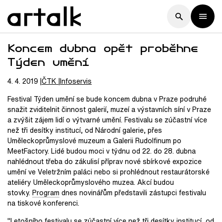
Koncem dubna opět proběhne
Týden umění
4. 4. 2019
ČTK
Infoservis
Festival Týden umění se bude koncem dubna v Praze podruhé
snažit zviditelnit činnost galerií, muzeí a výstavních síní v Praze
a zvýšit zájem lidí o výtvarné umění. Festivalu se zúčastní více
než tři desítky institucí, od Národní galerie, přes
Uměleckoprůmyslové muzeum a Galerii Rudolfinum po
MeetFactory. Lidé budou moci v týdnu od 22. do 28. dubna
nahlédnout třeba do zákulisí příprav nové sbírkové expozice
umění ve Veletržním paláci nebo si prohlédnout restaurátorské
ateliéry Uměleckoprůmyslového muzea. Akcí budou
stovky.
Program
dnes novinářům představili zástupci festivalu
na tiskové konferenci.
"Letošního festivalu se zúčastní více než tři desítky institucí, od