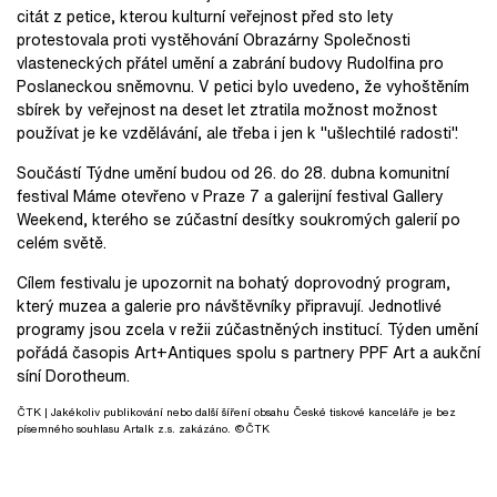
citát z petice, kterou kulturní veřejnost před sto lety
protestovala proti vystěhování Obrazárny Společnosti
vlasteneckých přátel umění a zabrání budovy Rudolfina pro
Poslaneckou sněmovnu. V petici bylo uvedeno, že vyhoštěním
sbírek by veřejnost na deset let ztratila možnost možnost
používat je ke vzdělávání, ale třeba i jen k "ušlechtilé radosti".
Součástí Týdne umění budou od 26. do 28. dubna komunitní
festival Máme otevřeno v Praze 7 a galerijní festival Gallery
Weekend, kterého se zúčastní desítky soukromých galerií po
celém světě.
Cílem festivalu je upozornit na bohatý doprovodný program,
který muzea a galerie pro návštěvníky připravují. Jednotlivé
programy jsou zcela v režii zúčastněných institucí. Týden umění
pořádá časopis Art+Antiques spolu s partnery PPF Art a aukční
síní Dorotheum.
ČTK
| Jakékoliv publikování nebo další šíření obsahu České tiskové kanceláře je bez
písemného souhlasu Artalk z.s. zakázáno. ©ČTK