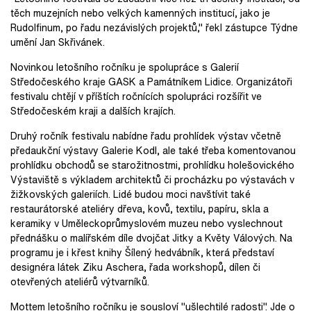
těch muzejních nebo velkých kamenných institucí, jako je
Rudolfinum, po řadu nezávislých projektů," řekl zástupce Týdne
umění Jan Skřivánek.
Novinkou letošního ročníku je spolupráce s Galerií
Středočeského kraje GASK a Památníkem Lidice. Organizátoři
festivalu chtějí v příštích ročnících spolupráci rozšířit ve
Středočeském kraji a dalších krajích.
Druhý ročník festivalu nabídne řadu prohlídek výstav včetně
předaukční výstavy Galerie Kodl, ale také třeba komentovanou
prohlídku obchodů se starožitnostmi, prohlídku holešovického
Výstaviště s výkladem architektů či procházku po výstavách v
žižkovských galeriích. Lidé budou moci navštívit také
restaurátorské ateliéry dřeva, kovů, textilu, papíru, skla a
keramiky v Uměleckoprůmyslovém muzeu nebo vyslechnout
přednášku o malířském díle dvojčat Jitky a Květy Válových. Na
programu je i křest knihy Šílený hedvábník, která představí
designéra látek Ziku Aschera, řada workshopů, dílen či
otevřených ateliérů výtvarníků.
Mottem letošního ročníku je sousloví "ušlechtilé radosti". Jde o