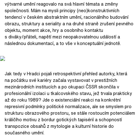
výtvarné umění reagovalo na svá hlavní témata a změny
společnosti. Mám na mysli principy (neo)konstruktivních
tendencí v českém abstraktním umění, racionálního budování
obrazu, struktury a seriality a na druhé straně zrušení pevného
objektu, moment akce, hry a osobního kontaktu
s diváky/přáteli, napětí mezi neopakovatelnou událostí a
následnou dokumentací, a to vše v konceptuální jednotě.
Jak tedy v Hradci pojali retrospektivní přehled autorky, která
na počátku své kariéry začala vystavovat v prestižních
mezinárodních institucích a po okupaci ČSSR skončila v
profesionální izolaci u tkalcovského stavu, jež trvala prakticky
až do roku 1989? Jde o existenciální reakci na konkrétní
represivní podmínky politické normalizace, ale se smyslem pro
strukturu obrazového prostoru, se stále rostoucím potenciálem
králičího motivu z bordur gotických tapisérií a schopností
transpozice obsahů z mytologie a kulturní historie do
současného umění.