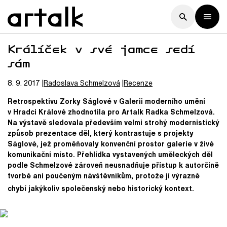
Králíček v své jamce sedí
sám
8. 9. 2017
Radoslava
Schmelzová
Recenze
Retrospektivu Zorky Ságlové v Galerii moderního umění
v Hradci Králové zhodnotila pro Artalk Radka Schmelzová.
Na výstavě sledovala především velmi strohý modernistický
způsob prezentace děl, který kontrastuje s projekty
Ságlové, jež proměňovaly konvenční prostor galerie v živé
komunikační místo. Přehlídka vystavených uměleckých děl
podle Schmelzové zároveň neusnadňuje přístup k autorčině
tvorbě ani poučeným návštěvníkům, protože jí výrazně
chybí jakýkoliv společenský nebo historický kontext.