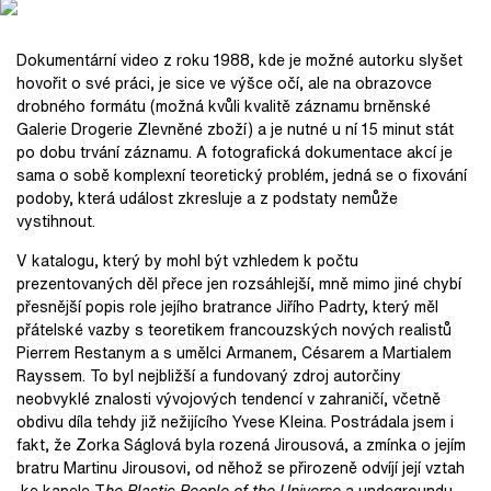
Dokumentární video z roku 1988, kde je možné autorku slyšet
hovořit o své práci, je sice ve výšce očí, ale na obrazovce
drobného formátu (možná kvůli kvalitě záznamu brněnské
Galerie Drogerie Zlevněné zboží) a je nutné u ní 15 minut stát
po dobu trvání záznamu. A fotografická dokumentace akcí je
sama o sobě komplexní teoretický problém, jedná se o fixování
podoby, která událost zkresluje a z podstaty nemůže
vystihnout.
V katalogu, který by mohl být vzhledem k počtu
prezentovaných děl přece jen rozsáhlejší, mně mimo jiné chybí
přesnější popis role jejího bratrance Jiřího Padrty, který měl
přátelské vazby s teoretikem francouzských nových realistů
Pierrem Restanym a s umělci Armanem, Césarem a Martialem
Rayssem. To byl nejbližší a fundovaný zdroj autorčiny
neobvyklé znalosti vývojových tendencí v zahraničí, včetně
obdivu díla tehdy již nežijícího Yvese Kleina. Postrádala jsem i
fakt, že Zorka Ságlová byla rozená Jirousová, a zmínka o jejím
bratru Martinu Jirousovi, od něhož se přirozeně odvíjí její vztah
ke kapele T
he Plastic People of the Universe
a undegroundu