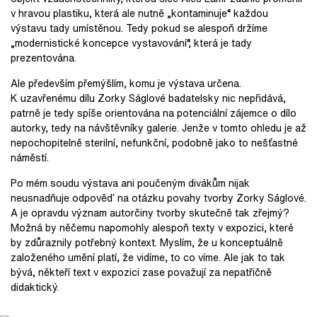
v hravou plastiku, která ale nutně „kontaminuje“ každou
výstavu tady umístěnou. Tedy pokud se alespoň držíme
„modernistické koncepce vystavování“, která je tady
prezentována.
Ale především přemýšlím, komu je výstava určena.
K uzavřenému dílu Zorky Ságlové badatelsky nic nepřidává,
patrně je tedy spíše orientována na potenciální zájemce o dílo
autorky, tedy na návštěvníky galerie. Jenže v tomto ohledu je až
nepochopitelně sterilní, nefunkční, podobně jako to nešťastné
náměstí.
Po mém soudu výstava ani poučeným divákům nijak
neusnadňuje odpověď na otázku povahy tvorby Zorky Ságlové.
A je opravdu význam autorčiny tvorby skutečně tak zřejmý?
Možná by něčemu napomohly alespoň texty v expozici, které
by zdůraznily potřebný kontext. Myslím, že u konceptuálně
založeného umění platí, že vidíme, to co víme. Ale jak to tak
bývá, někteří text v expozici zase považují za nepatřičně
didaktický.