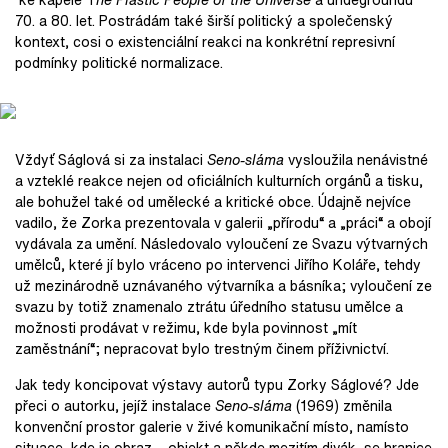
70. a 80. let. Postrádám také širší politický a společenský
kontext, cosi o existenciální reakci na konkrétní represivní
podmínky politické normalizace.
Vždyť Ságlová si za instalaci
Seno-sláma
vysloužila nenávistné
a vzteklé reakce nejen od oficiálních kulturních orgánů a tisku,
ale bohužel také od umělecké a kritické obce. Údajně nejvíce
vadilo, že Zorka prezentovala v galerii „přírodu“ a „práci“ a obojí
vydávala za umění. Následovalo vyloučení ze Svazu výtvarných
umělců, které jí bylo vráceno po intervenci Jiřího Koláře, tehdy
už mezinárodně uznávaného výtvarníka a básníka; vyloučení ze
svazu by totiž znamenalo ztrátu úředního statusu umělce a
možnosti prodávat v režimu, kde byla povinnost „mít
zaměstnání“; nepracovat bylo trestným činem příživnictví.
Jak tedy koncipovat výstavy autorů typu Zorky Ságlové? Jde
přeci o autorku, jejíž instalace
Seno-sláma
(1969) změnila
konvenční prostor galerie v živé komunikační místo, namísto
situace, kde je obraz – objekt a někde mezitím divák, se hranice