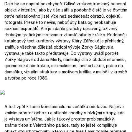
Dalo by se napsat bezchybně. Citlivě zrekonstruovaný secesní
objekt v interiéru jako by tiše zářil a podobně čistě je ve čtvrtém
patře naistalováno jistě více než sedmdesát obrazů, objektů,
fotografií. Přesně to nevím, neboť útlý katalog neobsahuje
seznam exponátů. Ale je zdařile graficky upravený, oživený
drobným grafickým motivem roztomilé siluety králíka. Podobně i
katalogový text kurátorky výstavy Kláry Zářecké je přehledný,
zmiňuje všechna důležitá období vývoje Zorky Ságlové a
výstava je také takto představuje. Do výstavy uvádí portrét
Zorky Ságlové od Jana Merty, následují díla z období informelu,
geometrická abstrakce, minimalismus, land art akce, práce na
damašku, vizuální struktury s motivem králíka v malbě i v kresbě
a tvorba po roce 1989.
A teď zpět k tomu kondicionálu na začátku odstavce. Nejprve
zmíním prostor ochozu a přilehlé chodby s nízkými stropy, kde
je výstava umístěna. Jak je takový prostor problematický,
známe třeba z Veletržního paláce, tady to ještě komplikuje
objekt vzduchotechniky, kterou sice Aleš Lamr zdařile proměnil