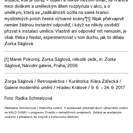
mezi divákem a uměleckým dílem rozplynula v akci, a o
umělkyni, která se „radikálností ocitla na samé hranici
myslitelných poloh české výtvarné scény“
[1]
. Nijak překvapivě
nemám žádnou instantní odpověď, i když se někdy osvědčí
přizvat k instalaci umělce. Vlastně ani odpověď mít nemusím, je
však třeba ji hledat, experimentovat v tom duchu, jak to dělala
Zorka Ságlová.
[1]
Marek Pokorný, Zorka Ságlová, několik oklik, in:
Zorka
Ságlová
, Národní galerie, Praha, 2006
Zorga Ságlová / Retrospektiva / Kurátorka: Klára Zářecká /
Galerie moderního umění / Hradec Králové / 9. 6. – 24. 9. 2017
Foto: Radka Schmelzová
Radoslava Schmelzová
| Historička umění. V současnosti přednáší teorii výtvarného umění
na KALD DAMU v programu Divadlo v netradičních prostorech. Zabývá se současným
uměním s přesahem ke krajině a kulturnímu dědictví.