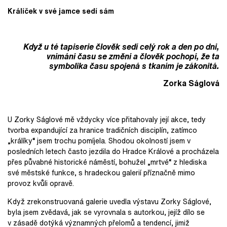
Králíček v své jamce sedí sám
Když u té tapiserie člověk sedí celý rok a den po dni,
vnímání času se změní a člověk pochopí, že ta
symbolika času spojená s tkaním je zákonitá.
Zorka Ságlová
U Zorky Ságlové mě vždycky více přitahovaly její akce, tedy
tvorba expandující za hranice tradičních disciplín, zatímco
„králíky“ jsem trochu pomíjela. Shodou okolností jsem v
posledních letech často jezdila do Hradce Králové a procházela
přes půvabné historické náměstí, bohužel „mrtvé“ z hlediska
své městské funkce, s hradeckou galerií příznačně mimo
provoz kvůli opravě.
Když zrekonstruovaná galerie uvedla výstavu Zorky Ságlové,
byla jsem zvědavá, jak se vyrovnala s autorkou, jejíž dílo se
v zásadě dotýká významných přelomů a tendencí, jimiž