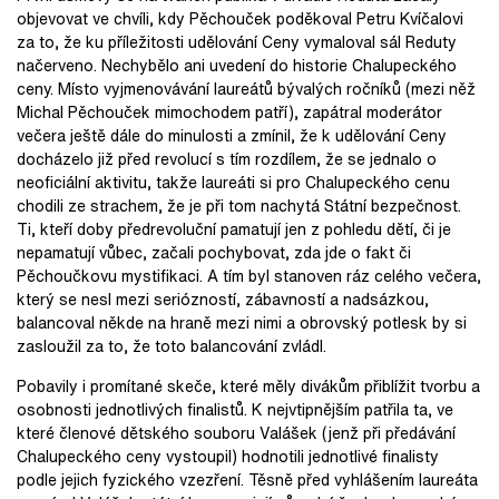
objevovat ve chvíli, kdy Pěchouček poděkoval Petru Kvíčalovi
za to, že ku příležitosti udělování Ceny vymaloval sál Reduty
načerveno. Nechybělo ani uvedení do historie Chalupeckého
ceny. Místo vyjmenovávání laureátů bývalých ročníků (mezi něž
Michal Pěchouček mimochodem patří), zapátral moderátor
večera ještě dále do minulosti a zmínil, že k udělování Ceny
docházelo již před revolucí s tím rozdílem, že se jednalo o
neoficiální aktivitu, takže laureáti si pro Chalupeckého cenu
chodili ze strachem, že je při tom nachytá Státní bezpečnost.
Ti, kteří doby předrevoluční pamatují jen z pohledu dětí, či je
nepamatují vůbec, začali pochybovat, zda jde o fakt či
Pěchoučkovu mystifikaci. A tím byl stanoven ráz celého večera,
který se nesl mezi seriózností, zábavností a nadsázkou,
balancoval někde na hraně mezi nimi a obrovský potlesk by si
zasloužil za to, že toto balancování zvládl.
Pobavily i promítané skeče, které měly divákům přiblížit tvorbu a
osobnosti jednotlivých finalistů. K nejvtipnějším patřila ta, ve
které členové dětského souboru Valášek (jenž při předávání
Chalupeckého ceny vystoupil) hodnotili jednotlivé finalisty
podle jejich fyzického vzezření. Těsně před vyhlášením laureáta