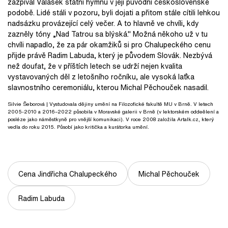
zazpíval Valášek státní hymnu v její původní československé
podobě. Lidé stáli v pozoru, byli dojati a přitom stále cítili lehkou
nadsázku provázející celý večer. A to hlavně ve chvíli, kdy
zazněly tóny „Nad Tatrou sa blýská." Možná někoho už v tu
chvíli napadlo, že za pár okamžiků si pro Chalupeckého cenu
přijde právě Radim Labuda, který je původem Slovák. Nezbývá
než doufat, že v příštích letech se udrží nejen kvalita
vystavovaných děl z letošního ročníku, ale vysoká laťka
slavnostního ceremoniálu, kterou Michal Pěchouček nasadil.
Silvie Šeborová
| Vystudovala dějiny umění na Filozofické fakultě MU v Brně. V letech
2005-2010 a 2016–2022 působila v Moravské galerii v Brně (v lektorském oddeělení a
posléze jako náměstkyně pro vnější komunikaci). V roce 2008 založila Artalk.cz, který
vedla do roku 2015. Působí jako kritička a kurátorka umění.
Cena Jindřicha Chalupeckého
Michal Pěchouček
Radim Labuda