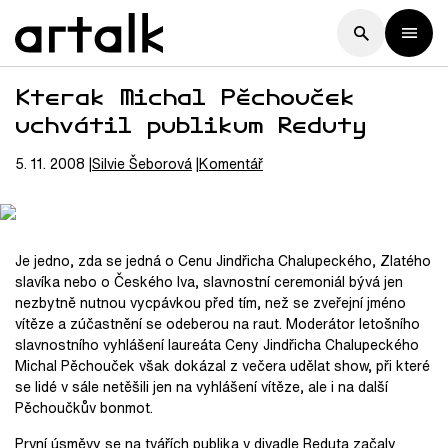
Kterak Michal Pěchouček
uchvátil publikum Reduty
5. 11. 2008
Silvie
Šeborová
Komentář
Je jedno, zda se jedná o Cenu Jindřicha Chalupeckého, Zlatého
slavíka nebo o Českého lva, slavnostní ceremoniál bývá jen
nezbytně nutnou vycpávkou před tím, než se zveřejní jméno
vítěze a zúčastnění se odeberou na raut. Moderátor letošního
slavnostního vyhlášení laureáta Ceny Jindřicha Chalupeckého
Michal Pěchouček však dokázal z večera udělat show, při které
se lidé v sále netěšili jen na vyhlášení vítěze, ale i na další
Pěchoučkův bonmot.
První úsměvy se na tvářích publika v divadle Reduta začaly