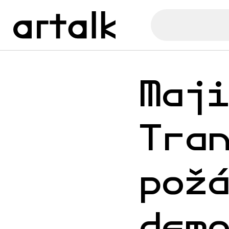
Maj
Tra
pož
dem