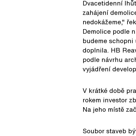
Dvacetidenní lhů
zahájení demolice
nedokážeme," řek
Demolice podle ní
budeme schopni u
doplnila. HB Rea
podle návrhu arch
vyjádření develo
V krátké době pra
rokem investor z
Na jeho místě zač
Soubor staveb bý