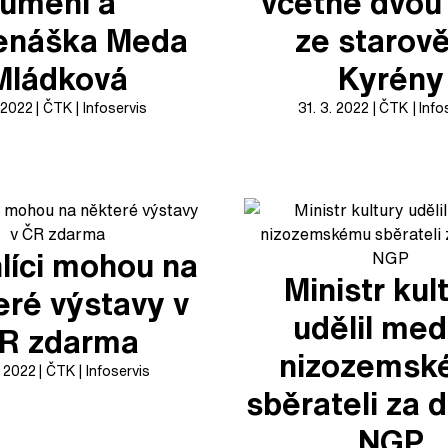
umění a
včetně dvou
enáška Meda
ze starov
Mládková
Kyrény
. 2022
ČTK
Infoservis
31. 3. 2022
ČTK
Info
líci mohou na
Ministr kul
eré výstavy v
udělil meda
R zdarma
nizozemsk
. 2022
ČTK
Infoservis
sběrateli za 
NGP