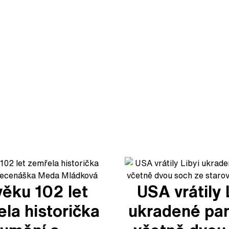
věku 102 let
USA vrátily 
la historička
ukradené pa