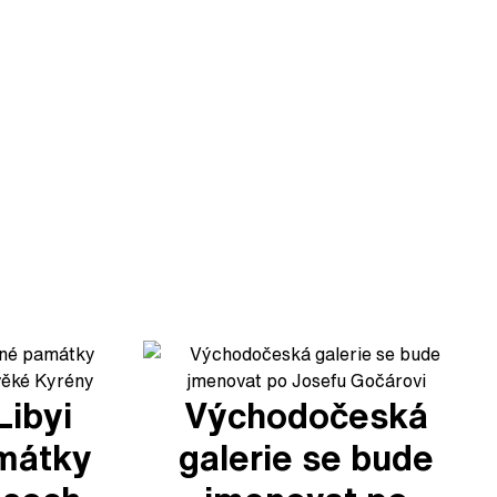
Libyi
Východočeská
mátky
galerie se bude