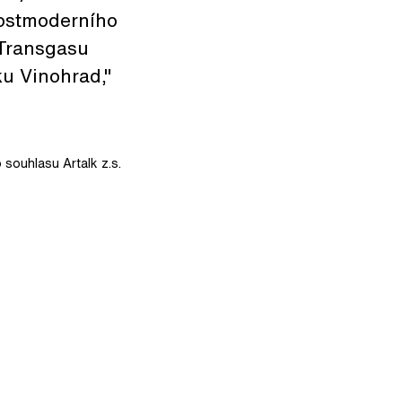
postmoderního
 Transgasu
u Vinohrad,"
 souhlasu Artalk z.s.