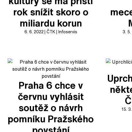
kultury se má příští
rok snížit skoro o
mec
miliardu korun
6. 6. 2022
ČTK
Infoservis
3. 5
Uprch
Praha 6 chce v
někt
červnu vyhlásit
Č
soutěž o návrh
15. 3
pomníku Pražského
povstání