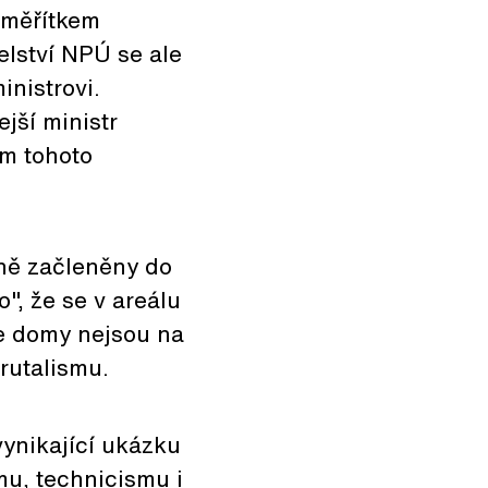
 měřítkem
elství NPÚ se ale
inistrovi.
jší ministr
um tohoto
dně začleněny do
o", že se v areálu
e domy nejsou na
rutalismu.
ynikající ukázku
smu, technicismu i