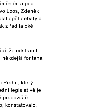
náměstím a pod
Ivo Loos, Zdeněk
lal opět debaty o
ak z řad laické
dí, že odstranit
i někdejší fontána
u Prahu, který
šní legislativě je
é pracoviště
, konstatovalo,