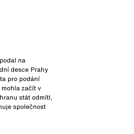
 podal na
ední desce Prahy
ůta pro podání
 mohla začít v
hranu stát odmítl,
ánuje společnost