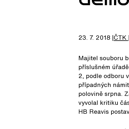
23. 7. 2018
ČTK
Majitel souboru 
příslušném úřadě 
2, podle odboru v
případných námite
polovině srpna. Z
vyvolal kritiku č
HB Reavis postav