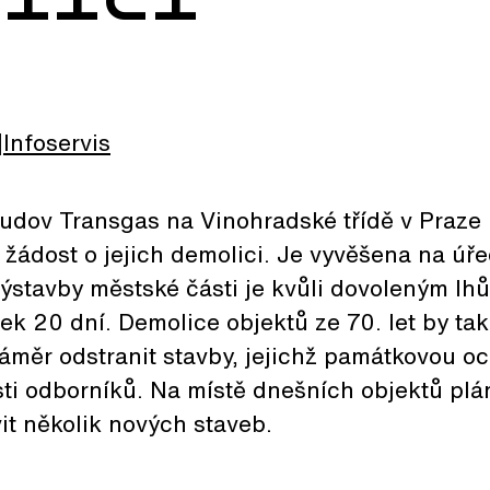
Infoservis
budov Transgas na Vinohradské třídě v Praze
žádost o jejich demolici. Je vyvěšena na úř
ýstavby městské části je kvůli dovoleným lh
k 20 dní. Demolice objektů ze 70. let by tak
áměr odstranit stavby, jejichž památkovou oc
ásti odborníků. Na místě dnešních objektů pl
it několik nových staveb.