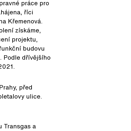
ípravné práce pro
hájena, říci
ýna Křemenová.
olení získáme,
ení projektu,
yfunkční budovu
. Podle dřívějšího
2021.
Prahy, před
etalovy ulice.
u Transgas a