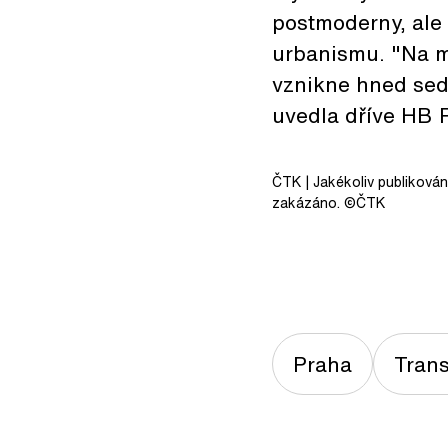
postmoderny, ale
urbanismu. "Na m
vznikne hned sed
uvedla dříve HB 
ČTK
| Jakékoliv publiková
zakázáno. ©ČTK
Praha
Tran