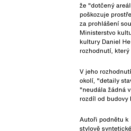
že "dotčený areál
poškozuje prostře
za prohlášení sou
Ministerstvo kult
kultury Daniel H
rozhodnutí, který
V jeho rozhodnutí
okolí, "detaily st
"neudála žádná v
rozdíl od budovy
Autoři podnětu k
stylově syntetické