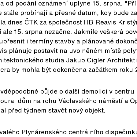
ta od podání oznámení uplyne 15. srpna. "Př
 stále probíhají a přesné datum, kdy bude za
la dnes ČTK za společnost HB Reavis Krist
 ale 15. srpna nezačne. Jakmile veškerá pov
přesnit i termíny stavby a plánované dokonč
vis plánuje postavit na uvolněném místě pol
itektonického studia Jakub Cigler Architekti
pera by mohla být dokončena začátkem roku 
vděpodobně půjde o další demolici v centru 
boural dům na rohu Václavského náměstí a Opl
al před týdnem stavět nový objekt.
valého Plynárenského centrálního dispečink