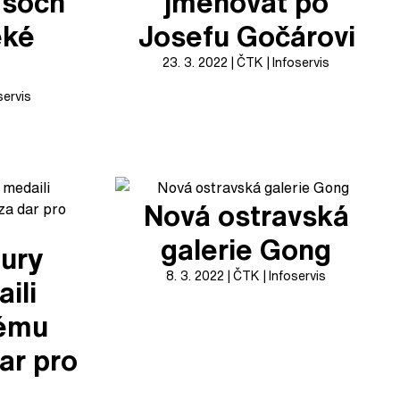
 soch
jmenovat po
ěké
Josefu Gočárovi
23. 3. 2022
ČTK
Infoservis
servis
Nová ostravská
galerie Gong
tury
8. 3. 2022
ČTK
Infoservis
ili
ému
dar pro