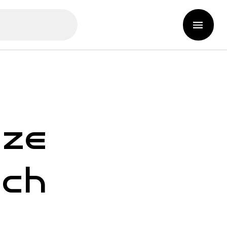
aze
ich