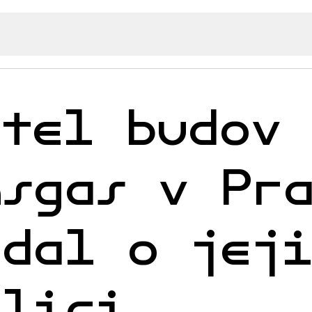
itel budov
nsgas v Pr
ádal o jej
olici