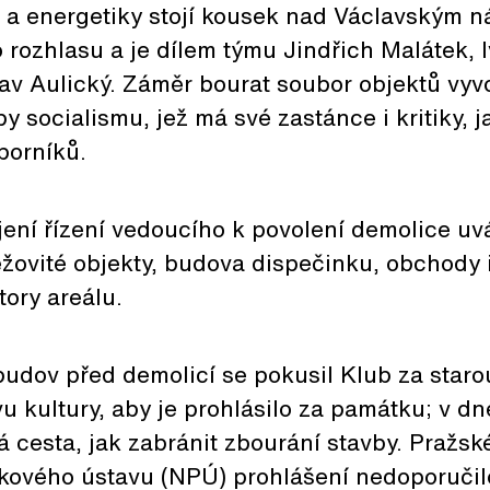
v a energetiky stojí kousek nad Václavským 
rozhlasu a je dílem týmu Jindřich Malátek, 
av Aulický. Záměr bourat soubor objektů vyvo
y socialismu, jež má své zastánce i kritiky, j
dborníků.
ní řízení vedoucího k povolení demolice uvá
žovité objekty, budova dispečinku, obchody 
ory areálu.
udov před demolicí se pokusil Klub za staro
u kultury, aby je prohlásilo za památku; v dne
á cesta, jak zabránit zbourání stavby. Pražsk
ového ústavu (NPÚ) prohlášení nedoporučilo