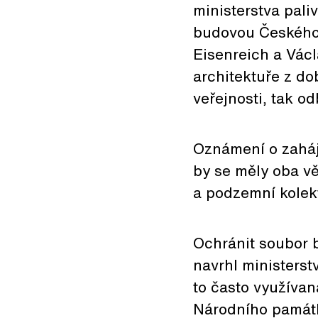
ministerstva pali
budovou Českého 
Eisenreich a Václ
architektuře z dob
veřejnosti, tak o
Oznámení o zaháje
by se měly oba vě
a podzemní kolekt
Ochránit soubor b
navrhl ministerstv
to často využívan
Národního památk