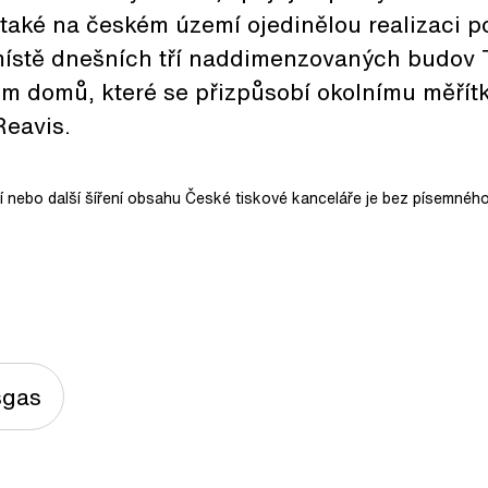
 také na českém území ojedinělou realizaci 
ístě dnešních tří naddimenzovaných budov
m domů, které se přizpůsobí okolnímu měřítk
Reavis.
ní nebo další šíření obsahu České tiskové kanceláře je bez písemného
sgas