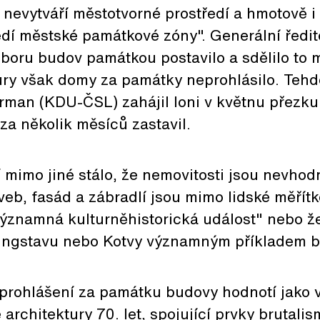
 nevytváří městotvorné prostředí a hmotově i
dí městské památkové zóny". Generální ředit
boru budov památkou postavilo a sdělilo to m
ury však domy za památky neprohlásilo. Tehde
erman (KDU-ČSL) zahájil loni v květnu přezk
 za několik měsíců zastavil.
 mimo jiné stálo, že nemovitosti jsou nevho
aveb, fasád a zábradlí jsou mimo lidské měřítk
ýznamná kulturněhistorická událost" nebo ž
 Ingstavu nebo Kotvy významným příkladem b
 prohlášení za památku budovy hodnotí jako v
 architektury 70. let, spojující prvky brutali