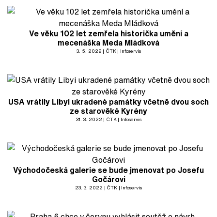
Ve věku 102 let zemřela historička umění a
mecenáška Meda Mládková
3. 5. 2022
ČTK
Infoservis
USA vrátily Libyi ukradené památky včetně dvou soch
ze starověké Kyrény
31. 3. 2022
ČTK
Infoservis
Východočeská galerie se bude jmenovat po Josefu
Gočárovi
23. 3. 2022
ČTK
Infoservis