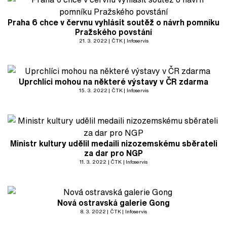
Praha 6 chce v červnu vyhlásit soutěž o návrh pomníku
Pražského povstání
21. 3. 2022
ČTK
Infoservis
Uprchlíci mohou na některé výstavy v ČR zdarma
15. 3. 2022
ČTK
Infoservis
Ministr kultury udělil medaili nizozemskému sběrateli
za dar pro NGP
11. 3. 2022
ČTK
Infoservis
Nová ostravská galerie Gong
8. 3. 2022
ČTK
Infoservis