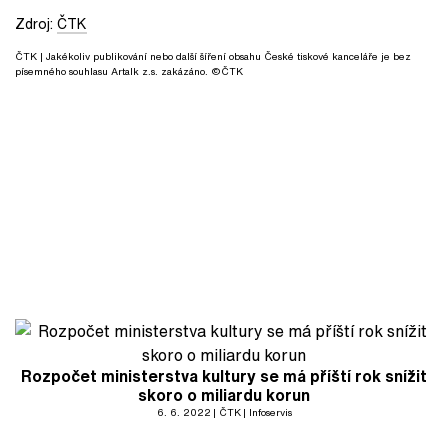
Zdroj:
ČTK
ČTK
| Jakékoliv publikování nebo další šíření obsahu České tiskové kanceláře je bez
písemného souhlasu Artalk z.s. zakázáno. ©ČTK
Rozpočet ministerstva kultury se má příští rok snížit
skoro o miliardu korun
6. 6. 2022
ČTK
Infoservis