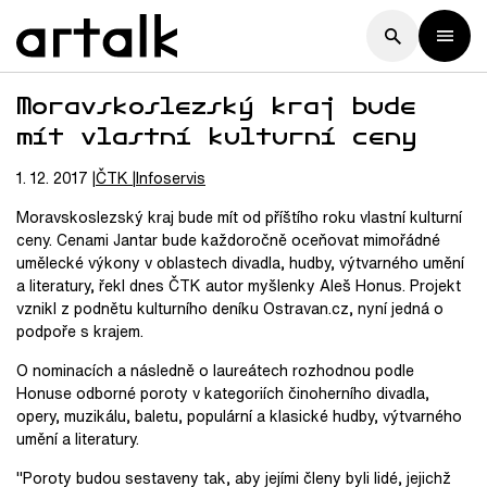
Moravskoslezský kraj bude
mít vlastní kulturní ceny
1. 12. 2017
ČTK
Infoservis
Moravskoslezský kraj bude mít od příštího roku vlastní kulturní
ceny. Cenami Jantar bude každoročně oceňovat mimořádné
umělecké výkony v oblastech divadla, hudby, výtvarného umění
a literatury, řekl dnes ČTK autor myšlenky Aleš Honus. Projekt
vznikl z podnětu kulturního deníku Ostravan.cz, nyní jedná o
podpoře s krajem.
O nominacích a následně o laureátech rozhodnou podle
Honuse odborné poroty v kategoriích činoherního divadla,
opery, muzikálu, baletu, populární a klasické hudby, výtvarného
umění a literatury.
"Poroty budou sestaveny tak, aby jejími členy byli lidé, jejichž