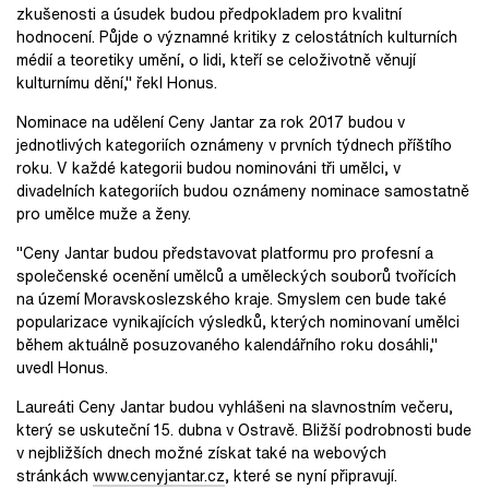
zkušenosti a úsudek budou předpokladem pro kvalitní
hodnocení. Půjde o významné kritiky z celostátních kulturních
médií a teoretiky umění, o lidi, kteří se celoživotně věnují
kulturnímu dění," řekl Honus.
Nominace na udělení Ceny Jantar za rok 2017 budou v
jednotlivých kategoriích oznámeny v prvních týdnech příštího
roku. V každé kategorii budou nominováni tři umělci, v
divadelních kategoriích budou oznámeny nominace samostatně
pro umělce muže a ženy.
"Ceny Jantar budou představovat platformu pro profesní a
společenské ocenění umělců a uměleckých souborů tvořících
na území Moravskoslezského kraje. Smyslem cen bude také
popularizace vynikajících výsledků, kterých nominovaní umělci
během aktuálně posuzovaného kalendářního roku dosáhli,"
uvedl Honus.
Laureáti Ceny Jantar budou vyhlášeni na slavnostním večeru,
který se uskuteční 15. dubna v Ostravě. Bližší podrobnosti bude
v nejbližších dnech možné získat také na webových
stránkách
www.cenyjantar.cz
, které se nyní připravují.