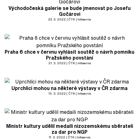
Východočeská galerie se bude jmenovat po Josefu
Gočárovi
23. 3. 2022
ČTK
Infoservis
Praha 6 chce v červnu vyhlásit soutěž o návrh pomníku
Pražského povstání
21. 3. 2022
ČTK
Infoservis
Uprchlíci mohou na některé výstavy v ČR zdarma
15. 3. 2022
ČTK
Infoservis
Ministr kultury udělil medaili nizozemskému sběrateli
za dar pro NGP
11. 3. 2022
ČTK
Infoservis