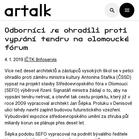
Odborníci se ohradili proti
vypsání tendru na olomoucké
fórum
4. 1. 2019
ČTK
Infoservis
Více než deset architektů a zástupců vysokých škol se v petici
ohradilo proti záměru ministra kultury Antonína Staňka (ČSSD)
vypsat na projekt stavby Středoevropského fóra v Olomouci
(SEFO) výběrové řízení. Signatáři ministra žádají o to, aby na
vypsání tendru netrval, a otevřel tak cestu projektu, který již v
roce 2009 vypracoval architekt Jan Šépka. Proluku v Denisově
ulici tehdy navrhl zaplnit budovou futuristického vzezření.
Vybudování expozice středoevropského umění za zhruba půl
miliardy korun se plánuje přes deset let.
Šépka podobu SEFO vypracoval na podnět bývalého ředitele