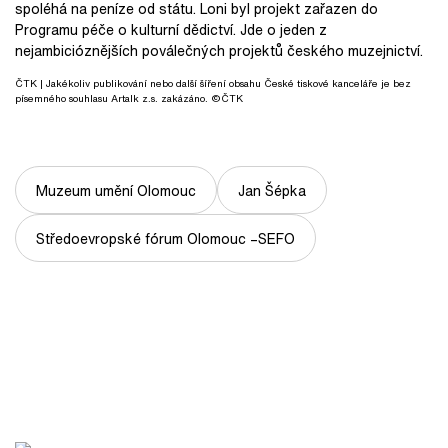
spoléhá na peníze od státu. Loni byl projekt zařazen do
Programu péče o kulturní dědictví. Jde o jeden z
nejambicióznějších poválečných projektů českého muzejnictví.
ČTK
| Jakékoliv publikování nebo další šíření obsahu České tiskové kanceláře je bez
písemného souhlasu Artalk z.s. zakázáno. ©ČTK
Muzeum umění Olomouc
Jan Šépka
Středoevropské fórum Olomouc –SEFO