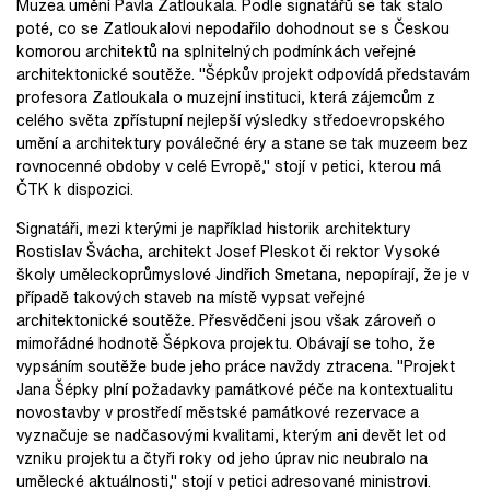
Muzea umění Pavla Zatloukala. Podle signatářů se tak stalo
poté, co se Zatloukalovi nepodařilo dohodnout se s Českou
komorou architektů na splnitelných podmínkách veřejné
architektonické soutěže. "Šépkův projekt odpovídá představám
profesora Zatloukala o muzejní instituci, která zájemcům z
celého světa zpřístupní nejlepší výsledky středoevropského
umění a architektury poválečné éry a stane se tak muzeem bez
rovnocenné obdoby v celé Evropě," stojí v petici, kterou má
ČTK k dispozici.
Signatáři, mezi kterými je například historik architektury
Rostislav Švácha, architekt Josef Pleskot či rektor Vysoké
školy uměleckoprůmyslové Jindřich Smetana, nepopírají, že je v
případě takových staveb na místě vypsat veřejné
architektonické soutěže. Přesvědčeni jsou však zároveň o
mimořádné hodnotě Šépkova projektu. Obávají se toho, že
vypsáním soutěže bude jeho práce navždy ztracena. "Projekt
Jana Šépky plní požadavky památkové péče na kontextualitu
novostavby v prostředí městské památkové rezervace a
vyznačuje se nadčasovými kvalitami, kterým ani devět let od
vzniku projektu a čtyři roky od jeho úprav nic neubralo na
umělecké aktuálnosti," stojí v petici adresované ministrovi.