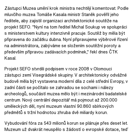
Zástupci Muzea umění krok ministra nechtějí komentovat. Podle
mluvčího muzea Tomáše Kasala ministr Staněk pověřil jeho
ředitele, aby zajistil organizaci architektonické soutěže na
projekt SEFO. "Nyní na tom ředitel Michal Soukup ve spolupráci
s ministerstvem kultury intenzivně pracuje. Soutěž by měla být
připravena do začátku dubna. Nyní připravujeme výběrové řízení
na administrátora, zabýváme se složením soutěžní poroty a
především přípravou zadávacích podmínek," řekl dnes ČTK
Kasal.
Projekt SEFO stvrdili podpisem v roce 2008 v Olomouci
zástupci zemí Visegrádské skupiny. V architektonicky odvážné
budově měla být vystavena moderní díla z celé střední Evropy, v
zadní části se počítalo se zahradou se sochami i nálezy
archeologů, součástí muzea mělo být i mezinárodní badatelské
centrum. Nový centrální depozitář má pojmout až 200.000
uměleckých děl, nyní muzeum vlastní 90.860 sbírkových
předmětů s tržní hodnotou zhruba dvě miliardy korun.
Vybudování fóra za 543 milionů korun se plánuje přes deset let.
Muzeum už dvakrát neuspělo s žádostí o evropské dotace, teď