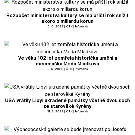
Rozpočet ministerstva kultury se má příští rok snížit
skoro o miliardu korun
6. 6. 2022
ČTK
Infoservis
Ve věku 102 let zemřela historička umění a
mecenáška Meda Mládková
3. 5. 2022
ČTK
Infoservis
USA vrátily Libyi ukradené památky včetně dvou soch
ze starověké Kyrény
31. 3. 2022
ČTK
Infoservis