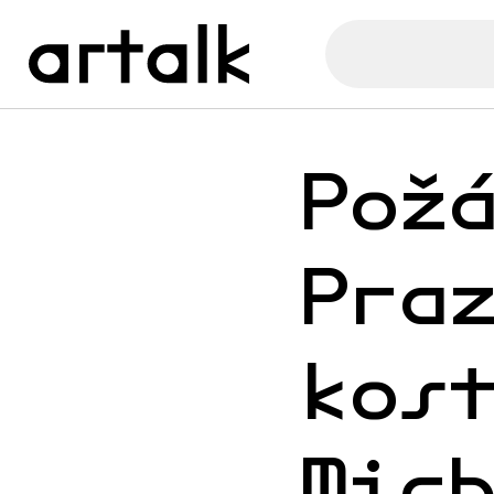
Pož
Pra
kos
Mic