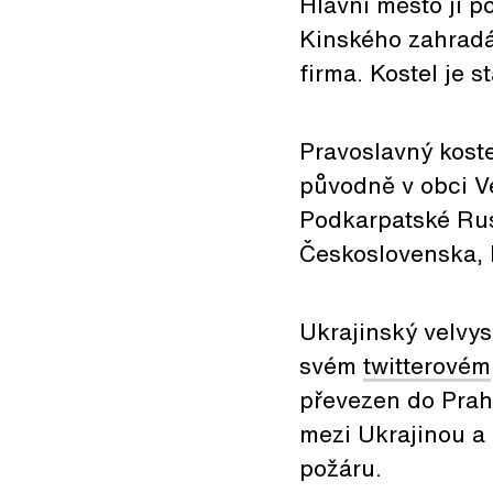
Hlavní město ji p
Kinského zahradác
firma. Kostel je 
Pravoslavný koste
původně v obci V
Podkarpatské Rusi
Československa, 
Ukrajinský velvy
svém
twitterovém
převezen do Prahy
mezi Ukrajinou a 
požáru.