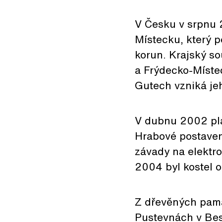
V Česku v srpnu 
Místecku, který p
korun. Krajský so
a Frýdecko-Místec
Gutech vzniká jeh
V dubnu 2002 pla
Hrabové postavený
závady na elektro
2004 byl kostel o
Z dřevěných pamá
Pustevnách v Be