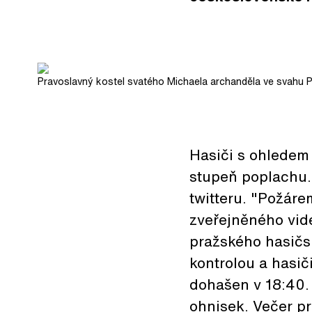
Pravoslavný kostel svatého Michaela archanděla ve svahu P
Hasiči s ohledem 
stupeň poplachu.
twitteru. "Požárem
zveřejněného vide
pražského hasičs
kontrolou a hasič
dohašen v 18:40.
ohnisek. Večer pr