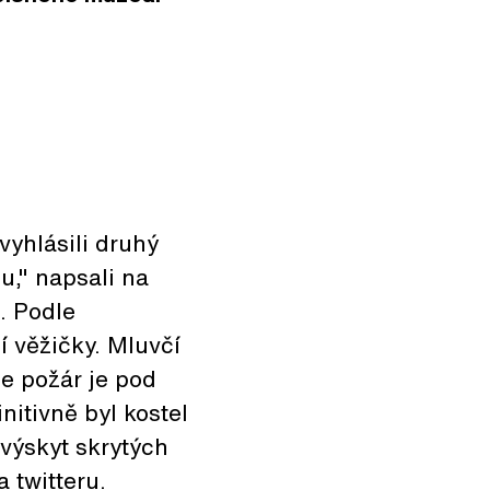
vyhlásili druhý
u," napsali na
i. Podle
í věžičky. Mluvčí
e požár je pod
nitivně byl kostel
výskyt skrytých
na
twitteru
.