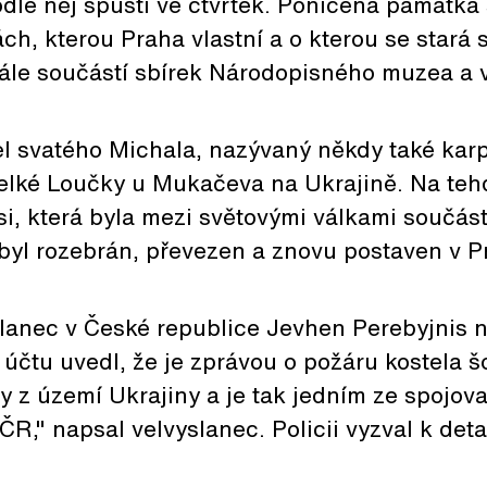
odle něj spustí ve čtvrtek. Poničená památka
h, kterou Praha vlastní a o kterou se stará
stále součástí sbírek Národopisného muzea a v
l svatého Michala, nazývaný někdy také karpa
elké Loučky u Mukačeva na Ukrajině. Na teh
, která byla mezi světovými válkami součást
byl rozebrán, převezen a znovu postaven v P
slanec v České republice Jevhen Perebyjnis 
účtu uvedl, že je zprávou o požáru kostela š
 z území Ukrajiny a je tak jedním ze spojov
ČR," napsal velvyslanec. Policii vyzval k det