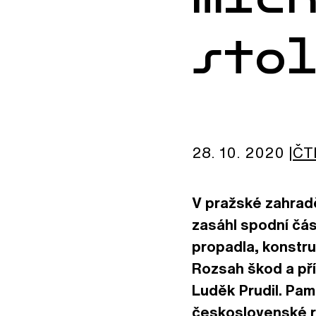
sto
28. 10. 2020
ČT
V pražské zahrad
zasáhl spodní čás
propadla, konstru
Rozsah škod a příč
Luděk Prudil. Pam
československé r