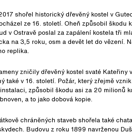
2017 shořel historický dřevěný kostel v Gute
ocházel ze 16. století. Oheň způsobil škodu 
ud v Ostravě poslal za zapálení kostela tři m
ka na 3,5 roku, osm a devět let do vězení. N
o replika.
meny zničily dřevěný kostel svaté Kateřiny v
 také v 16. století. Požár, který zřejmě vzni
instalaci, způsobil škodu asi za 20 milionů k
bnoven, a to jako dobová kopie.
tkově chráněných staveb shořela také chata
skydech. Budovu z roku 1899 navrženou Du