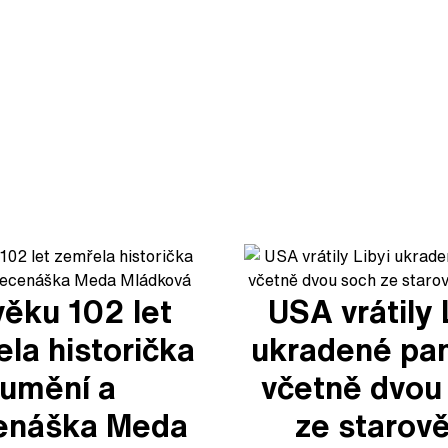
věku 102 let
USA vrátily 
la historička
ukradené pa
umění a
včetně dvou
enáška Meda
ze starov