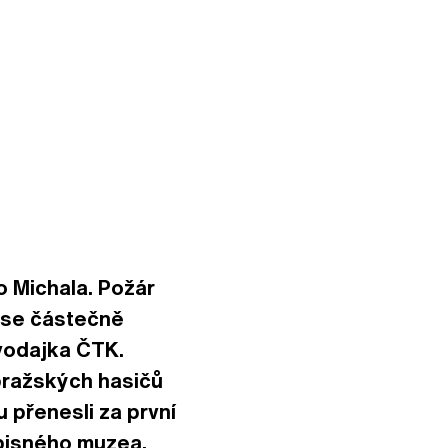
 Michala. Požár
u se částečně
avodajka ČTK.
 pražských hasičů
 přenesli za první
opisného muzea.