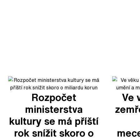
Rozpočet
Ve 
ministerstva
zemře
kultury se má příští
rok snížit skoro o
mec