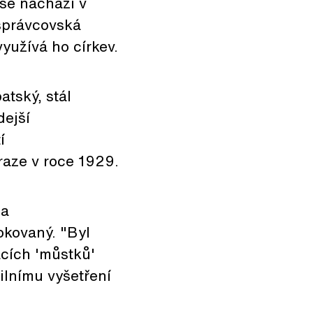
 se nachází v
 správcovská
yužívá ho církev.
tský, stál
dejší
í
raze v roce 1929.
na
okovaný. "Byl
acích 'můstků'
ailnímu vyšetření