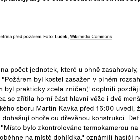
etřína před požárem. Foto: Ludek,
Wikimedia Commons
na počet jednotek, které u ohně zasahovaly, 
 "Požárem byl kostel zasažen v plném rozsah
 byl prakticky zcela zničen," doplnili pozděj
a se zřítila horní část hlavní věže i dvě menš
kého sboru Martin Kavka před 16:00 uvedl, ž
i dohašují ohořelou dřevěnou konstrukci. Defi
 "Místo bylo zkontrolováno termokamerou na 
oběhne na místě dohlídka," oznámili hasiči 