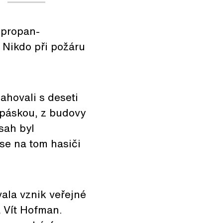
 propan-
 Nikdo při požáru
ahovali s deseti
 páskou, z budovy
sah byl
 se na tom hasiči
vala vznik veřejné
 Vít Hofman.