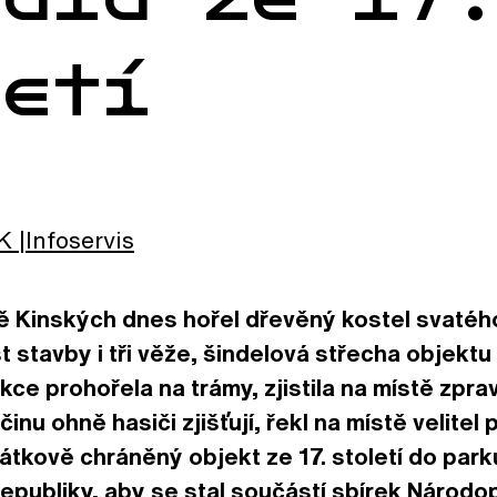
letí
K
Infoservis
ě Kinských dnes hořel dřevěný kostel svatého
t stavby i tři věže, šindelová střecha objekt
kce prohořela na trámy, zjistila na místě zpr
inu ohně hasiči zjišťují, řekl na místě velitel
átkově chráněný objekt ze 17. století do parku
epubliky, aby se stal součástí sbírek Národ