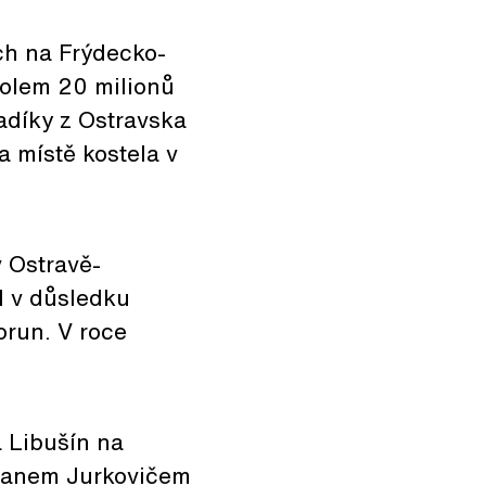
ch na Frýdecko-
kolem 20 milionů
ladíky z Ostravska
a místě kostela v
 Ostravě-
kl v důsledku
orun. V roce
 Libušín na
šanem Jurkovičem