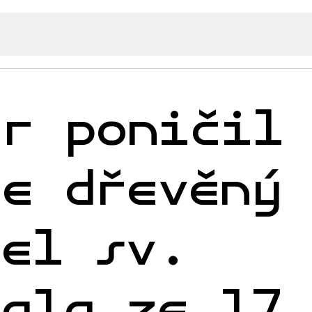
ár poničil
ze dřevěný
tel sv.
hala ze 17