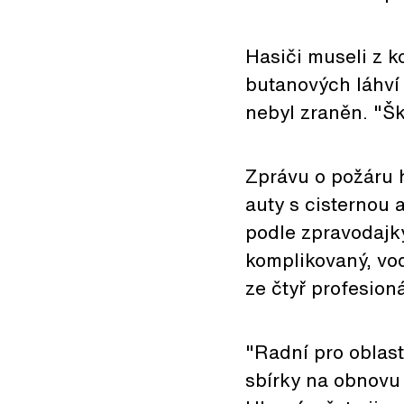
Hasiči museli z k
butanových láhví 
nebyl zraněn. "Ško
Zprávu o požáru h
auty s cisternou 
podle zpravodajky
komplikovaný, vod
ze čtyř profesion
"Radní pro oblast
sbírky na obnovu