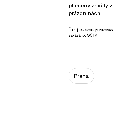
plameny zničily v
prázdninách.
ČTK
| Jakékoliv publiková
zakázáno. ©ČTK
Praha