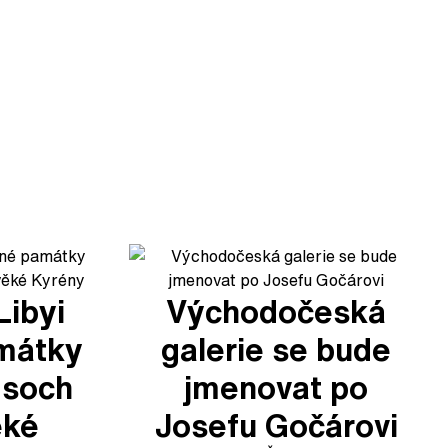
Libyi
Východočeská
mátky
galerie se bude
 soch
jmenovat po
ěké
Josefu Gočárovi