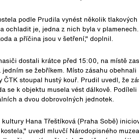
ostela podle Prudila vynést několik tlakových
a ochladit je, jedna z nich byla v plamenech.
da a příčina jsou v šetření," doplnil.
asiči dostali krátce před 15:00, na místě zas
a jedním se žebříkem. Místo zásahu obehnali
 ČTK stoupal hustý kouř. Prudil uvedl, že zá
a se k objektu musela vést dálkově. Podíleli
álních a dvou dobrovolných jednotek.
 kultury Hana Třeštíková (Praha Sobě) inicio
 kostela," uvedl mluvčí Národopisného muzea