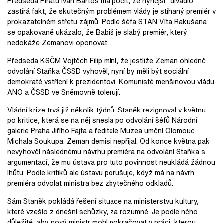
Předseda Pirátů Ivan Bartoš má pocit, že nynější "divadlo"
zastírá fakt, že skutečným problémem vlády je stíhaný premiér v
prokazatelném střetu zájmů. Podle šéfa STAN Víta Rakušana
se opakovaně ukázalo, že Babiš je slabý premiér, který
nedokáže Zemanovi oponovat.
Předseda KSČM Vojtěch Filip míní, že jestliže Zeman ohledně
odvolání Staňka ČSSD vyhověl, nyní by měli být sociální
demokraté vstřícní k prezidentovi. Komunisté menšinovou vládu
ANO a ČSSD ve Sněmovně tolerují.
Vládní krize trvá již několik týdnů. Staněk rezignoval v květnu
po kritice, která se na něj snesla po odvolání šéfů Národní
galerie Praha Jiřího Fajta a ředitele Muzea umění Olomouc
Michala Soukupa. Zeman demisi nepřijal. Od konce května pak
nevyhověl následnému návrhu premiéra na odvolání Staňka s
argumentací, že mu ústava pro tuto povinnost neukládá žádnou
lhůtu. Podle kritiků ale ústavu porušuje, když má na návrh
premiéra odvolat ministra bez zbytečného odkladů.
Sám Staněk pokládá řešení situace na ministerstvu kultury,
které vzešlo z dnešní schůzky, za rozumné. Je podle něho
důležité, aby nový ministr mohl pokračovat v práci, kterou