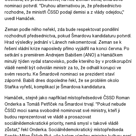
nominaci potvrdí. "Druhou alternativou je, že předsednictvo
rozhodne, že ministři ČSSD podají demisi a z vlády odejdou,"
uvedl Hamáček.
Zeman podle něho neřekl, zda bude respektovat pondělní
rozhodnutí předsednictva, pokud Šmardovu kandidaturu potvrdí.
Hrad výsledky jednání v Lánech nekomentoval. Zeman se k
řešení vládní krize naposledy přímo vyjádřil na konci června. Po
setkání s premiérem Andrejem Babišem (ANO) a Hamáčkem
minulý týden vydal stanovisko, podle kterého by v protikorupční
vládě neměl být odvolán ministr za to, že odhalil korupci ve
svém resortu. Ke Šmardově nominaci se prezident staví
záporně. Babiš dnes dopoledne řekl, že se problém okolo
Staňka vyřeší, komplikací je Šmardova kandidatura.
Hamáček, stejně jako například místopředsedové ČSSD Roman
Onderka a Tomáš Petříček na Šmardovi trvají. "Pokud nebude
ČSSD moci sama svobodně nominovat své ministry, kteří ji
budou reprezentovat ve vládě a prosazovat
sociálnědemokratické priority, nemá smysl v takové vládě
zůstat," řekl Onderka. Sociálnědemokratický místopředseda
Senátu Milan Štěch říká, věc kolem výměny ministra kultury není