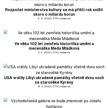
Rozpočet ministerstva kultury se má příští rok snížit
skoro o miliardu korun
6. 6. 2022
ČTK
Infoservis
Ve věku 102 let zemřela historička umění a
mecenáška Meda Mládková
3. 5. 2022
ČTK
Infoservis
USA vrátily Libyi ukradené památky včetně dvou soch
ze starověké Kyrény
31. 3. 2022
ČTK
Infoservis