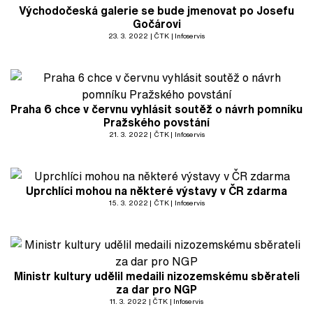
Východočeská galerie se bude jmenovat po Josefu
Gočárovi
23. 3. 2022
ČTK
Infoservis
Praha 6 chce v červnu vyhlásit soutěž o návrh pomníku
Pražského povstání
21. 3. 2022
ČTK
Infoservis
Uprchlíci mohou na některé výstavy v ČR zdarma
15. 3. 2022
ČTK
Infoservis
Ministr kultury udělil medaili nizozemskému sběrateli
za dar pro NGP
11. 3. 2022
ČTK
Infoservis