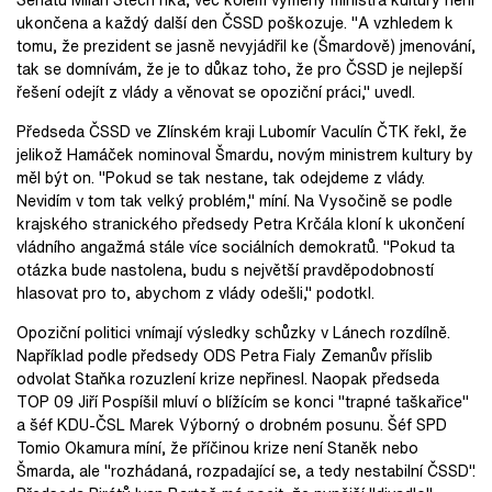
ukončena a každý další den ČSSD poškozuje. "A vzhledem k
tomu, že prezident se jasně nevyjádřil ke (Šmardově) jmenování,
tak se domnívám, že je to důkaz toho, že pro ČSSD je nejlepší
řešení odejít z vlády a věnovat se opoziční práci," uvedl.
Předseda ČSSD ve Zlínském kraji Lubomír Vaculín ČTK řekl, že
jelikož Hamáček nominoval Šmardu, novým ministrem kultury by
měl být on. "Pokud se tak nestane, tak odejdeme z vlády.
Nevidím v tom tak velký problém," míní. Na Vysočině se podle
krajského stranického předsedy Petra Krčála kloní k ukončení
vládního angažmá stále více sociálních demokratů. "Pokud ta
otázka bude nastolena, budu s největší pravděpodobností
hlasovat pro to, abychom z vlády odešli," podotkl.
Opoziční politici vnímají výsledky schůzky v Lánech rozdílně.
Například podle předsedy ODS Petra Fialy Zemanův příslib
odvolat Staňka rozuzlení krize nepřinesl. Naopak předseda
TOP 09 Jiří Pospíšil mluví o blížícím se konci "trapné taškařice"
a šéf KDU-ČSL Marek Výborný o drobném posunu. Šéf SPD
Tomio Okamura míní, že příčinou krize není Staněk nebo
Šmarda, ale "rozhádaná, rozpadající se, a tedy nestabilní ČSSD".