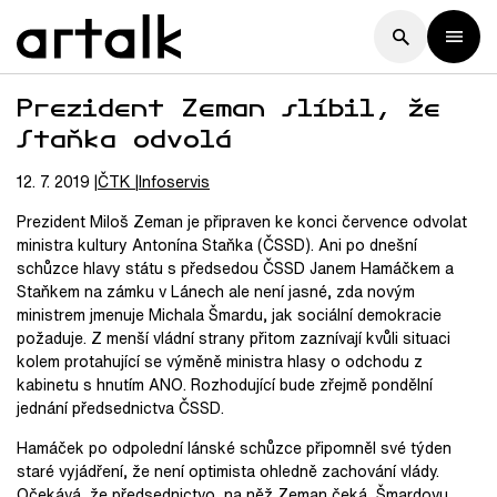
Prezident Zeman slíbil, že
Staňka odvolá
12. 7. 2019
ČTK
Infoservis
Prezident Miloš Zeman je připraven ke konci července odvolat
ministra kultury Antonína Staňka (ČSSD). Ani po dnešní
schůzce hlavy státu s předsedou ČSSD Janem Hamáčkem a
Staňkem na zámku v Lánech ale není jasné, zda novým
ministrem jmenuje Michala Šmardu, jak sociální demokracie
požaduje. Z menší vládní strany přitom zaznívají kvůli situaci
kolem protahující se výměně ministra hlasy o odchodu z
kabinetu s hnutím ANO. Rozhodující bude zřejmě pondělní
jednání předsednictva ČSSD.
Hamáček po odpolední lánské schůzce připomněl své týden
staré vyjádření, že není optimista ohledně zachování vlády.
Očekává, že předsednictvo, na něž Zeman čeká, Šmardovu