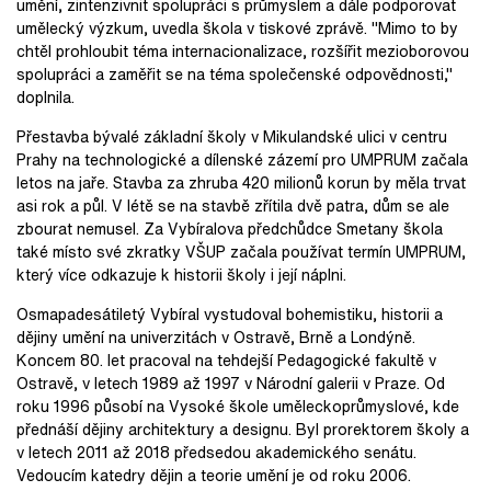
umění, zintenzivnit spolupráci s průmyslem a dále podporovat
umělecký výzkum, uvedla škola v tiskové zprávě. "Mimo to by
chtěl prohloubit téma internacionalizace, rozšířit mezioborovou
spolupráci a zaměřit se na téma společenské odpovědnosti,"
doplnila.
Přestavba bývalé základní školy v Mikulandské ulici v centru
Prahy na technologické a dílenské zázemí pro UMPRUM začala
letos na jaře. Stavba za zhruba 420 milionů korun by měla trvat
asi rok a půl. V létě se na stavbě zřítila dvě patra, dům se ale
zbourat nemusel. Za Vybíralova předchůdce Smetany škola
také místo své zkratky VŠUP začala používat termín UMPRUM,
který více odkazuje k historii školy i její náplni.
Osmapadesátiletý Vybíral vystudoval bohemistiku, historii a
dějiny umění na univerzitách v Ostravě, Brně a Londýně.
Koncem 80. let pracoval na tehdejší Pedagogické fakultě v
Ostravě, v letech 1989 až 1997 v Národní galerii v Praze. Od
roku 1996 působí na Vysoké škole uměleckoprůmyslové, kde
přednáší dějiny architektury a designu. Byl prorektorem školy a
v letech 2011 až 2018 předsedou akademického senátu.
Vedoucím katedry dějin a teorie umění je od roku 2006.