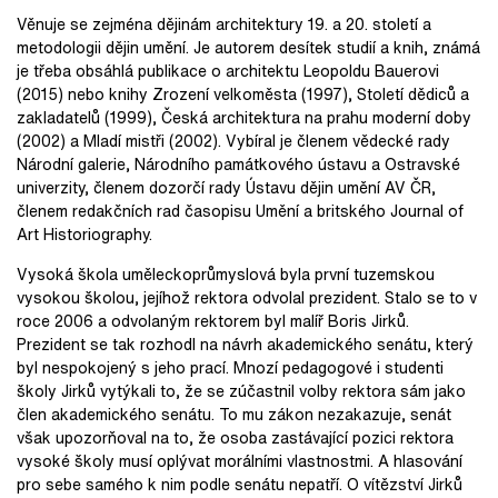
Věnuje se zejména dějinám architektury 19. a 20. století a
metodologii dějin umění. Je autorem desítek studií a knih, známá
je třeba obsáhlá publikace o architektu Leopoldu Bauerovi
(2015) nebo knihy Zrození velkoměsta (1997), Století dědiců a
zakladatelů (1999), Česká architektura na prahu moderní doby
(2002) a Mladí mistři (2002). Vybíral je členem vědecké rady
Národní galerie, Národního památkového ústavu a Ostravské
univerzity, členem dozorčí rady Ústavu dějin umění AV ČR,
členem redakčních rad časopisu Umění a britského Journal of
Art Historiography.
Vysoká škola uměleckoprůmyslová byla první tuzemskou
vysokou školou, jejíhož rektora odvolal prezident. Stalo se to v
roce 2006 a odvolaným rektorem byl malíř Boris Jirků.
Prezident se tak rozhodl na návrh akademického senátu, který
byl nespokojený s jeho prací. Mnozí pedagogové i studenti
školy Jirků vytýkali to, že se zúčastnil volby rektora sám jako
člen akademického senátu. To mu zákon nezakazuje, senát
však upozorňoval na to, že osoba zastávající pozici rektora
vysoké školy musí oplývat morálními vlastnostmi. A hlasování
pro sebe samého k nim podle senátu nepatří. O vítězství Jirků