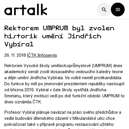
Rektorem UMPRUM byl zvolen
historik umění Jindřich
Vybíral
26. 11. 2018
ČTK
Infoservis
Rektorem Vysoké školy uměleckoprůmyslové (UMPRUM) dnes
akademický senát zvolil dosavadního vedoucího katedry teorie
a dějin umění Jindřicha Vybírala. Ve volbě neměl protikandidáta.
Do funkce by měl po jmenování prezidentem republiky nastoupit
od března 2019. Vybíral v čele školy vystřídá Jindřicha
Smetanu, který instituci vedl po dvě funkční období. UMPRUM to
dnes oznámila ČTK.
Profesor Vybíral plánuje navázat na práci svého předchůdce a
vedle budování dílenského zázemí v Mikulandské ulici chce
pokračovat také v přípravě programu restaurování užitého