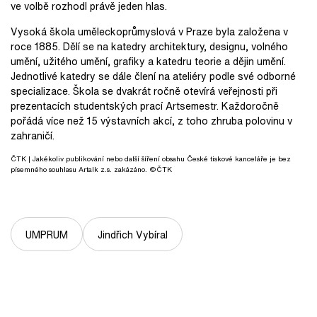
ve volbě rozhodl právě jeden hlas.
Vysoká škola uměleckoprůmyslová v Praze byla založena v
roce 1885. Dělí se na katedry architektury, designu, volného
umění, užitého umění, grafiky a katedru teorie a dějin umění.
Jednotlivé katedry se dále člení na ateliéry podle své odborné
specializace. Škola se dvakrát ročně otevírá veřejnosti při
prezentacích studentských prací Artsemestr. Každoročně
pořádá více než 15 výstavních akcí, z toho zhruba polovinu v
zahraničí.
ČTK
| Jakékoliv publikování nebo další šíření obsahu České tiskové kanceláře je bez
písemného souhlasu Artalk z.s. zakázáno. ©ČTK
UMPRUM
Jindřich Vybíral