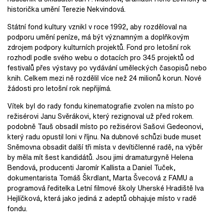
historička umění Terezie Nekvindová.
Státní fond kultury vznikl v roce 1992, aby rozděloval na
podporu umění peníze, má být významným a doplňkovým
zdrojem podpory kulturních projektů. Fond pro letošní rok
rozhodl podle svého webu o dotacích pro 345 projektů od
festivalů přes výstavy po vydávání uměleckých časopisů nebo
knih. Celkem mezi ně rozdělil více než 24 milionů korun. Nové
žádosti pro letošní rok nepřijímá.
Vítek byl do rady fondu kinematografie zvolen na místo po
režisérovi Janu Svěrákovi, který rezignoval už před rokem.
podobně Tauš obsadil místo po režisérovi Sašovi Gedeonovi,
který radu opustil loni v říjnu. Na dubnové schůzi bude muset
Sněmovna obsadit další tři místa v devítičlenné radě, na výběr
by měla mít šest kandidátů. Jsou jimi dramaturgyně Helena
Bendová, producenti Jaromír Kallista a Daniel Tuček,
dokumentarista Tomáš Škrdlant, Marta Švecová z FAMU a
programová ředitelka Letní filmové školy Uherské Hradiště Iva
Hejlíčková, která jako jediná z adeptů obhajuje místo v radě
fondu.