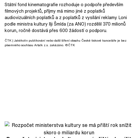
Státní fond kinematografie rozhoduje o podpoře především
filmových projektů, příjmy má mimo jiné z poplatků
audiovizuálních poplatků a z poplatků z vysílání reklamy. Loni
podle ministra kultury Ilji Šmída (za ANO) rozdělil 370 milionů
korun, ročně dostává přes 600 žádostí o podporu.
ČTK
| Jakékoliv publikování nebo další šíření obsahu České tiskové kanceláře je bez
písemného souhlasu Artalk z.s. zakázáno. ©ČTK