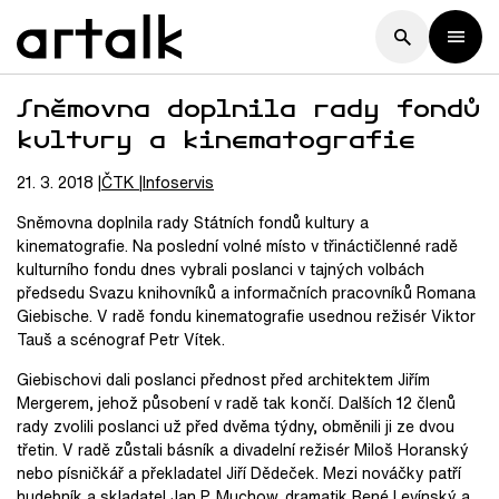
Sněmovna doplnila rady fondů
kultury a kinematografie
21. 3. 2018
ČTK
Infoservis
Sněmovna doplnila rady Státních fondů kultury a
kinematografie. Na poslední volné místo v třináctičlenné radě
kulturního fondu dnes vybrali poslanci v tajných volbách
předsedu Svazu knihovníků a informačních pracovníků Romana
Giebische. V radě fondu kinematografie usednou režisér Viktor
Tauš a scénograf Petr Vítek.
Giebischovi dali poslanci přednost před architektem Jiřím
Mergerem, jehož působení v radě tak končí. Dalších 12 členů
rady zvolili poslanci už před dvěma týdny, obměnili ji ze dvou
třetin. V radě zůstali básník a divadelní režisér Miloš Horanský
nebo písničkář a překladatel Jiří Dědeček. Mezi nováčky patří
hudebník a skladatel Jan P. Muchow, dramatik René Levínský a