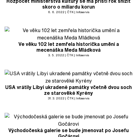
Rozpočet ministerstva kultury se má příští rok snížit
skoro o miliardu korun
6. 6. 2022
ČTK
Infoservis
Ve věku 102 let zemřela historička umění a
mecenáška Meda Mládková
3. 5. 2022
ČTK
Infoservis
USA vrátily Libyi ukradené památky včetně dvou soch
ze starověké Kyrény
31. 3. 2022
ČTK
Infoservis
Východočeská galerie se bude jmenovat po Josefu
Gočárovi