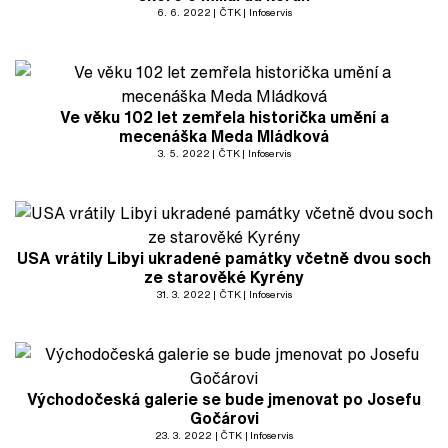
6. 6. 2022
ČTK
Infoservis
Ve věku 102 let zemřela historička umění a
mecenáška Meda Mládková
3. 5. 2022
ČTK
Infoservis
USA vrátily Libyi ukradené památky včetně dvou soch
ze starověké Kyrény
31. 3. 2022
ČTK
Infoservis
Východočeská galerie se bude jmenovat po Josefu
Gočárovi
23. 3. 2022
ČTK
Infoservis