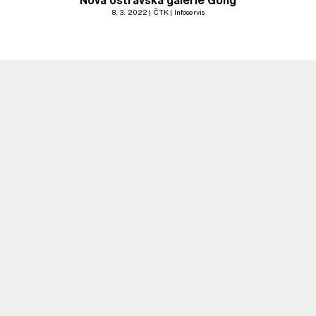
Nová ostravská galerie Gong
8. 3. 2022
ČTK
Infoservis