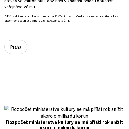
staveb ve vnitrobloku, což není v žádném ohledu součástí
veřejného zájmu.
ČTK
| Jakékoliv publikování nebo další šíření obsahu České tiskové kanceláře je bez
písemného souhlasu Artalk z.s. zakázáno. ©ČTK
Praha
Rozpočet ministerstva kultury se má příští rok snížit
skoro o miliardu korun