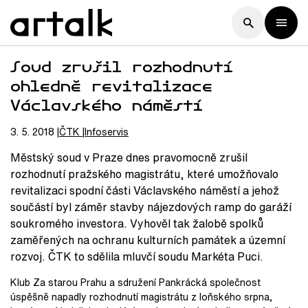
Soud zrušil rozhodnutí
ohledně revitalizace
Václavského náměstí
3. 5. 2018
ČTK
Infoservis
Městský soud v Praze dnes pravomocně zrušil
rozhodnutí pražského magistrátu, které umožňovalo
revitalizaci spodní části Václavského náměstí a jehož
součástí byl záměr stavby nájezdových ramp do garáží
soukromého investora. Vyhověl tak žalobě spolků
zaměřených na ochranu kulturních památek a územní
rozvoj. ČTK to sdělila mluvčí soudu Markéta Puci.
Klub Za starou Prahu a sdružení Pankrácká společnost
úspěšně napadly rozhodnutí magistrátu z loňského srpna,