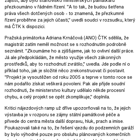
zajistit, aby bylo stanovisko ministerských památkářů
přezkoumáno v řádném řízení. "A to tak, že budou šetřena
práva všech dotčených osob - to znamená, že přezkumné
řízení proběhne za jejich účasti," uvedli soudci v rozsudku, který
má ČTK k dispozici.
Pražská primátorka Adriana Krnáčová (ANO) ČTK sdělila, že
magistrát zatím neměl možnost se s rozhodnutím podrobně
seznámit. "Zkoumáme ho a zjišťujeme, jak to ovlivní další práce.
Já ale předpokládám, že město využije všech zákonných
prostředků, aby to rozhodnutí zvrátilo," uvedla. Jde podle ní o
příklad toho, jak je složité něco zrekonstruovat či postavit.
"Projekt je vysoutěžen od roku 2005 a teprve v tomto roce se
nám podařilo získat veškerá povoleni. Pak ale přijde soudní
rozhodnuti, že ministerstvo kultury udělalo někde procesní
chybu, a celý projekt se opět zkomplikuje," doplnila.
Kritici nájezdových ramp už dříve upozorňovali na to, že jejich
výstavba je v rozporu se zájmy státní památkové péče a
přivede do centra města další dopravu, hluk, prach a imise.
Poukazovali také na to, že řešení vjezdu do podzemních garáží
by bylo výhodné pouze pro obsluhu plánovaných komerčních