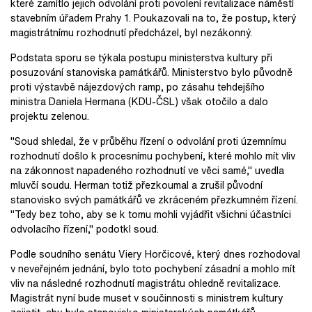
které zamítlo jejich odvolání proti povolení revitalizace náměstí
stavebním úřadem Prahy 1. Poukazovali na to, že postup, který
magistrátnímu rozhodnutí předcházel, byl nezákonný.
Podstata sporu se týkala postupu ministerstva kultury při
posuzování stanoviska památkářů. Ministerstvo bylo původně
proti výstavbě nájezdových ramp, po zásahu tehdejšího
ministra Daniela Hermana (KDU-ČSL) však otočilo a dalo
projektu zelenou.
"Soud shledal, že v průběhu řízení o odvolání proti územnímu
rozhodnutí došlo k procesnímu pochybení, které mohlo mít vliv
na zákonnost napadeného rozhodnutí ve věci samé," uvedla
mluvčí soudu. Herman totiž přezkoumal a zrušil původní
stanovisko svých památkářů ve zkráceném přezkumném řízení.
"Tedy bez toho, aby se k tomu mohli vyjádřit všichni účastníci
odvolacího řízení," podotkl soud.
Podle soudního senátu Viery Horčicové, který dnes rozhodoval
v neveřejném jednání, bylo toto pochybení zásadní a mohlo mít
vliv na následné rozhodnutí magistrátu ohledně revitalizace.
Magistrát nyní bude muset v součinnosti s ministrem kultury