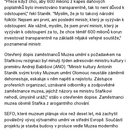
"Přece když chci, aby 600 milionů z kapes daňových
poplatníků bylo investováno transparentně, tak to není důvod k
odstoupení," řekl Staněk. "Myslím, že je to takový národní
folklór. Nejsem ani první, ani poslední ministr, který je vyzýván k
odstoupení. Ale vážně, myslím, že jsem první ministr, který je
vyzýván k odstoupení za to, že chce téměř 600 milionů korun
investovat transparentně na základě nějaké veřejné soutěže,"
poznamenal ministr.
Otevřený dopis zaměstnanců Muzea umění s požadavkem na
Staňkovu rezignaci byl minulý týden adresován ministru kultury i
premiéru Andreji Babišovi (ANO). "Ministr kultury Antonín
Staněk svými kroky Muzeum umění Olomouc neustále záměrně
dehonestuje, eskaluje v něm napětí a nejistotu. Zástupce
profesních organizací, uznávané odborníky a zodpovědné
zaměstnance muzea, jejichž názory se ministru Staňkovi
nehodí, úmyslně uráží," stálo v otevřeném dopise. Zaměstnanci
muzea obvinili Staňka z arogantního chování.
SEFO, které muzeum plánuje více než deset let, má zachytit
poválečný vývoj výtvarného umění ve střední Evropě. Součástí
projektu je stavba budovy v proluce vedle Muzea moderního