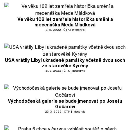
Ve věku 102 let zemřela historička umění a
mecenáška Meda Mládková
3. 5. 2022
ČTK
Infoservis
USA vrátily Libyi ukradené památky včetně dvou soch
ze starověké Kyrény
31. 3. 2022
ČTK
Infoservis
Východočeská galerie se bude jmenovat po Josefu
Gočárovi
23. 3. 2022
ČTK
Infoservis