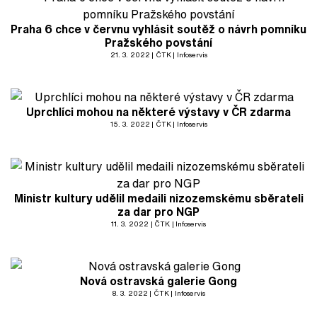
Praha 6 chce v červnu vyhlásit soutěž o návrh pomníku
Pražského povstání
21. 3. 2022
ČTK
Infoservis
Uprchlíci mohou na některé výstavy v ČR zdarma
15. 3. 2022
ČTK
Infoservis
Ministr kultury udělil medaili nizozemskému sběrateli
za dar pro NGP
11. 3. 2022
ČTK
Infoservis
Nová ostravská galerie Gong
8. 3. 2022
ČTK
Infoservis