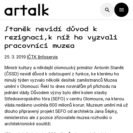
Staněk nevidí důvod k
rezignaci,k níž ho vyzvali
pracovníci muzea
25. 3. 2019
ČTK
Infoservis
Ministr kultury a někdejší olomoucký primátor Antonín Staněk
(ČSSD) nevidí důvod k odstoupení z funkce, ke kterému ho
minulý týden vyzvalo několik desítek zaměstnanců Muzea
umění v Olomouci. Řekl to dnes novinářům při příchodu na
jednání vlády. Důvodem výzvy bylo dění kolem stavby
Středoevropského fóra (SEFO) v centru Olomouce, na kterou
vláda nedávno uvolnila 600 milionů korun. Muzeum umění má už
dlouho připravený projekt SEFO od architekta Jana Šépky,
ministerstvo ale z pozice zřizovatele muzea rozhodlo o
architektonické soutěži.