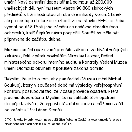
umění. Nový centrální depozitář má pojmout až 200.000
uměleckých děl, nyní muzeum vlastní 90.860 sbírkových
předmětů s tržní hodnotou zhruba dvě miliardy korun. Staněk
ale po nástupu do funkce rozhodl, že na stavbu SEFO je třeba
vypsat soutěž. Proti jeho záměru se nedávno ohradila řada
odborníků, kteří Šépkův návrh podpořili. Soutěž by měla být
připravena do začátku dubna.
Muzeum umění opakovaně porušilo zákon o zadávání veřejných
zakázek, řekl v pátek novinářům Miroslav Leixner, ředitel
ministerského odboru interního auditu a kontroly. Vedení Muzea
umění Olomouc obvinění z porušení zákona odmítlo.
"Myslím, že je to o tom, aby pan ředitel (Muzea umění Michal
Soukup), který v současné době má výsledky veřejnosprávní
kontroly, postupoval tak, že v čase provede opatření, která
jsou mu doporučena. Myslím, že na základě těch opatření
dospěje k závěru, že vypoví stávající smlouvu a můžeme začít
od začátku," řekl dnes Staněk.
ČTK
| Jakékoliv publikování nebo další šíření obsahu České tiskové kanceláře je bez
písemného souhlasu Artalk z.s. zakázáno. ©ČTK