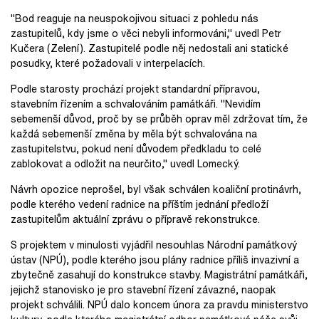
"Bod reaguje na neuspokojivou situaci z pohledu nás
zastupitelů, kdy jsme o věci nebyli informováni," uvedl Petr
Kučera (Zelení). Zastupitelé podle něj nedostali ani statické
posudky, které požadovali v interpelacích.
Podle starosty prochází projekt standardní přípravou,
stavebním řízením a schvalováním památkáři. "Nevidím
sebemenší důvod, proč by se průběh oprav měl zdržovat tím, že
každá sebemenší změna by měla být schvalována na
zastupitelstvu, pokud není důvodem předkladu to celé
zablokovat a odložit na neurčito," uvedl Lomecký.
Návrh opozice neprošel, byl však schválen koaliční protinávrh,
podle kterého vedení radnice na příštím jednání předloží
zastupitelům aktuální zprávu o přípravě rekonstrukce.
S projektem v minulosti vyjádřil nesouhlas Národní památkový
ústav (NPÚ), podle kterého jsou plány radnice příliš invazivní a
zbytečně zasahují do konstrukce stavby. Magistrátní památkáři,
jejichž stanovisko je pro stavební řízení závazné, naopak
projekt schválili. NPÚ dalo koncem února za pravdu ministerstvo