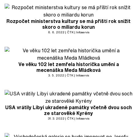
Rozpočet ministerstva kultury se má příští rok snížit
skoro o miliardu korun
6. 6. 2022
ČTK
Infoservis
Ve věku 102 let zemřela historička umění a
mecenáška Meda Mládková
3. 5. 2022
ČTK
Infoservis
USA vrátily Libyi ukradené památky včetně dvou soch
ze starověké Kyrény
31. 3. 2022
ČTK
Infoservis