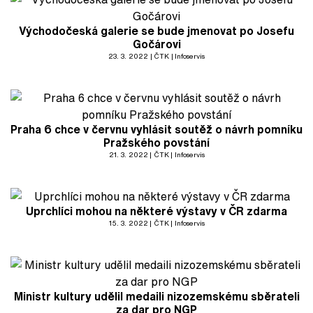
Východočeská galerie se bude jmenovat po Josefu
Gočárovi
23. 3. 2022
ČTK
Infoservis
Praha 6 chce v červnu vyhlásit soutěž o návrh pomníku
Pražského povstání
21. 3. 2022
ČTK
Infoservis
Uprchlíci mohou na některé výstavy v ČR zdarma
15. 3. 2022
ČTK
Infoservis
Ministr kultury udělil medaili nizozemskému sběrateli
za dar pro NGP