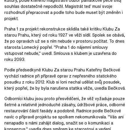
kultury, podle kterého magistrátní odbor památkové péče svůj
souhlas dostatečně nepodložil. Magistrát teď musí svoje
rozhodnutí přepracovat a podle toho bude muset být změněn i
projekt.
Praha 1 za projekt rekonstrukce sklidila také kritiku Klubu Za
starou Prahu, který od roku 1927 ve věži sídlí. Spolek se obává,
že po opravách už se s ním nebude v prostoru počítat. To dnes
starosta Lomecký popřel. "Praha 1 do nájemní smlouvy
vstupovat nebude," uvedl. Smlouva s klubem je uzavřena do
roku 2093.
Podle předsedkyně Klubu Za starou Prahu Kateřiny Bečkové
vychází radnice při přípravě oprav z nepřesného statického
posudku z roku 2012. Klub si loni nechal udělat svůj posudek,
který popřel, že by byla narušena statika věže, uvedla Bečková.
Odborníci klubu jsou proto přesvědčeni, že věž vyžaduje pouze
šetrné a relativně jednoduché zásahy, údržbové práce, odborné
restaurování částí fasády a podobně. Radnice podle Bečkové
navíc o přípravě projektu se spolkem nekomunikovala. "Vás ani
nenapadlo s námi zahájit dialog, snažit se o komunikaci a
konsenzus," uvedla dnes směrem ke starostovi a vedení