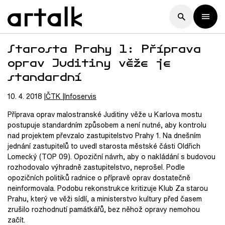
Starosta Prahy 1: Příprava
oprav Juditiny věže je
standardní
10. 4. 2018
ČTK
Infoservis
Příprava oprav malostranské Juditiny věže u Karlova mostu
postupuje standardním způsobem a není nutné, aby kontrolu
nad projektem převzalo zastupitelstvo Prahy 1. Na dnešním
jednání zastupitelů to uvedl starosta městské části Oldřich
Lomecký (TOP 09). Opoziční návrh, aby o nakládání s budovou
rozhodovalo výhradně zastupitelstvo, neprošel. Podle
opozičních politiků radnice o přípravě oprav dostatečně
neinformovala. Podobu rekonstrukce kritizuje Klub Za starou
Prahu, který ve věži sídlí, a ministerstvo kultury před časem
zrušilo rozhodnutí památkářů, bez něhož opravy nemohou
začít.