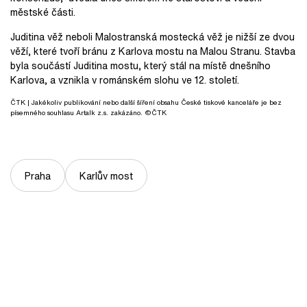
městské části.
Juditina věž neboli Malostranská mostecká věž je nižší ze dvou
věží, které tvoří bránu z Karlova mostu na Malou Stranu. Stavba
byla součástí Juditina mostu, který stál na místě dnešního
Karlova, a vznikla v románském slohu ve 12. století.
ČTK
| Jakékoliv publikování nebo další šíření obsahu České tiskové kanceláře je bez
písemného souhlasu Artalk z.s. zakázáno. ©ČTK
Praha
Karlův most