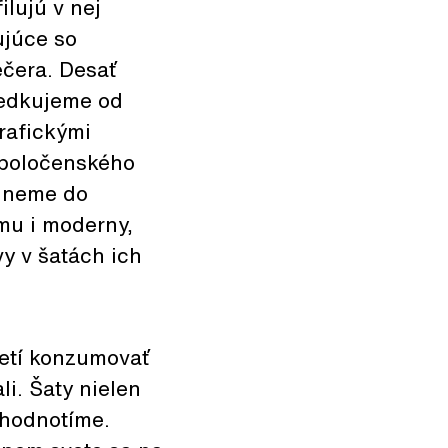
lujú v nej
ujúce so
čera. Desať
redkujeme od
grafickými
spoločenského
adneme do
mu i moderny,
y v šatách ich
etí konzumovať
i. Šaty nielen
 hodnotíme.