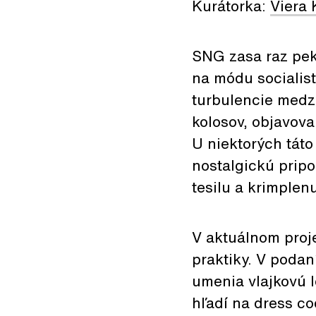
Kurátorka:
Viera 
SNG zasa raz pek
na módu socialis
turbulencie medz
kolosov, objavova
U niektorých táto
nostalgickú pripo
tesilu a krimple
V aktuálnom proj
praktiky. V poda
umenia vlajkovú 
hľadí na dress co