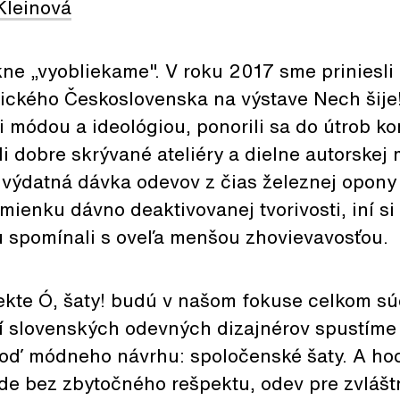
Kleinová
ne „vyobliekame". V roku 2017 sme priniesli 
tického Československa na výstave Nech šije
i módou a ideológiou, ponorili sa do útrob k
li dobre skrývané ateliéry a dielne autorskej 
 výdatná dávka odevov z čias železnej opony
mienku dávno deaktivovanej tvorivosti, iní si
nu spomínali s oveľa menšou zhovievavosťou.
ekte Ó, šaty! budú v našom fokuse celkom s
ní slovenských odevných dizajnérov spustíme 
loď módneho návrhu: spoločenské šaty. A h
de bez zbytočného rešpektu, odev pre zvláštn