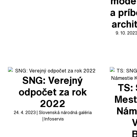
mode
a prí
archi
9. 10. 202
SNG: Verejný
TS:
odpočet za rok
Mesto
2022
Náme
24. 4. 2023
Slovenská národná galéria
V
Infoservis
B