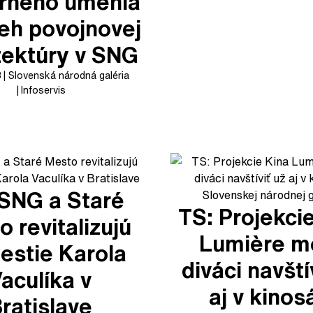
rného umenia
beh povojnovej
tektúry v SNG
3
Slovenská národná galéria
Infoservis
 SNG a Staré
TS: Projekci
 revitalizujú
Lumière m
stie Karola
diváci navští
aculíka v
aj v kinos
ratislave