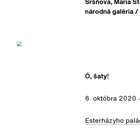
Sršňová, Mária Št
národná galéria / 
Ó, šaty!
6. októbra 2020 
Esterházyho palá