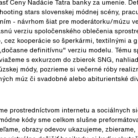
asť Ceny Nadácie Tatra banky za umenie. Defi
hooting stars slovenskej módnej scény, prac
ním - návrhom šiat pre moderátorku/múzu ve
snú verziu spoločenského oblečenia sprost
, cez kooperácie so šperkármi, textilnými a 
 „dočasne definitívnu" verziu modelu. Tému 
viažeme s exkurzom do zbierok SNG, nahli
zskej módy, pozrieme si večerné róby realiz
ých múz či svadobné alebo abiturientské div
 prostredníctvom internetu a sociálnych si
 módne kódy sme celkom slušne preformátoval
dieľame, obrazy odevov ukazujeme, zbierame,