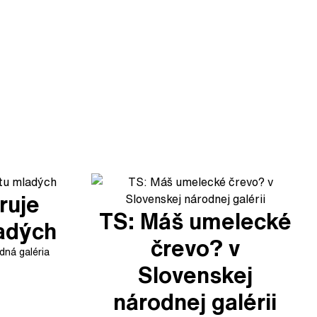
ruje
TS: Máš umelecké
ladých
črevo? v
dná galéria
Slovenskej
národnej galérii