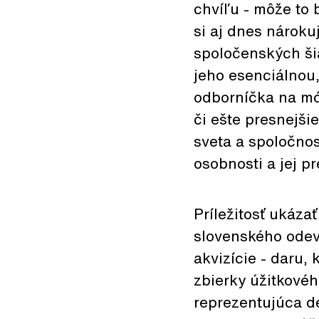
chvíľu - môže to 
si aj dnes nároku
spoločenských šia
jeho esenciálnou
odborníčka na mód
či ešte presnejši
sveta a spoločnos
osobnosti a jej pr
Príležitosť ukáza
slovenského odev
akvizície - daru,
zbierky úžitkovéh
reprezentujúca d