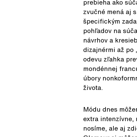
prebieha ako súč
zvučné mená aj s
špecifickým zada
pohľadov na súča
návrhov a kresieb
dizajnérmi až po
odevu zľahka pre
mondénnej francú
úbory nonkoformn
života.
Módu dnes môžeme
extra intenzívne,
nosíme, ale aj z