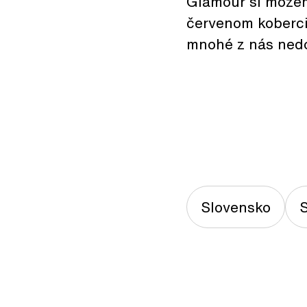
Glamour si môžem
červenom koberci
mnohé z nás nedo
Slovensko
S