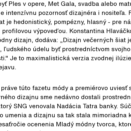
byť Ples v opere, Met Gala, svadba alebo matu
je intenzívnu pozornosť dizajnéra i nositeľa.
t je hedonistický, pompézny, hlasný - pre ná
, profilovou výpoveďou. Konstantina Hlaváčk
ny dizajn, dodáva: „Dizajn večerných šiat je
e, ľudského údelu byť prostredníctvom svojho
ti." Je to maximalistická verzia zvodnej ilúzi
ejavu.
ť práve túto fazetu módy a premiérovo uviesť 
ného dizajnu sme nedávno dostali prostredn
 ktorý SNG venovala Nadácia Tatra banky. Sú
o umenia a dizajnu sa tak stala mimoriadna k
esaťročie ocenenia Mladý módny tvorca, ktor