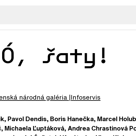
 Ó, šaty!
enská národná galéria
Infoservis
k, Pavol Dendis, Boris Hanečka, Marcel Holu
č, Michaela Ľuptáková, Andrea Chrastinová P