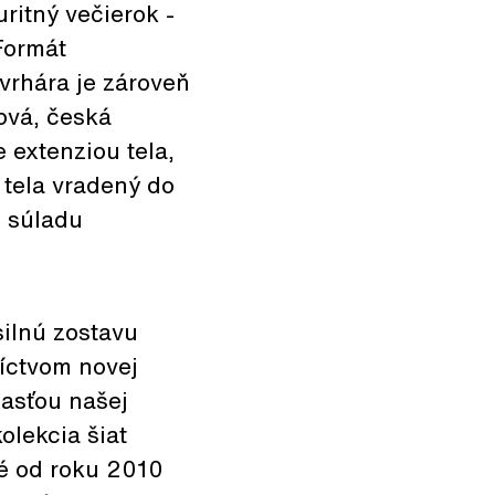
ritný večierok -
 Formát
vrhára je zároveň
ová, česká
 extenziou tela,
 tela vradený do
e súladu
silnú zostavu
íctvom novej
časťou našej
olekcia šiat
é od roku 2010