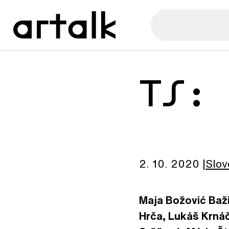
TS:
2. 10. 2020
Slov
Maja Božović Baži
Hrča, Lukáš Krná