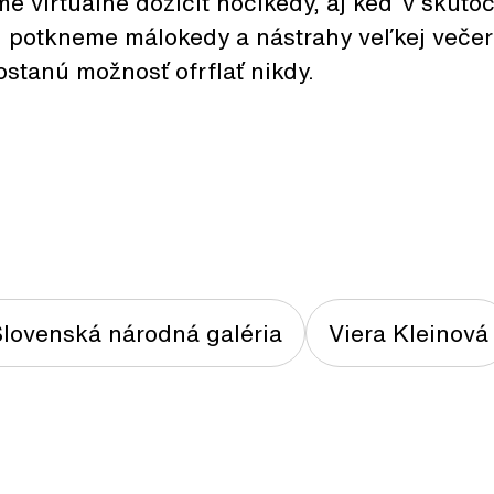
e virtuálne dožičiť hocikedy, aj keď v skuto
 potkneme málokedy a nástrahy veľkej večern
stanú možnosť ofrflať nikdy.
lovenská národná galéria
Viera Kleinová