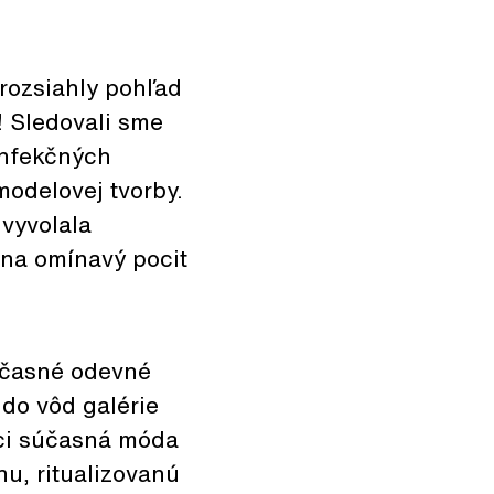
rozsiahly pohľad
! Sledovali sme
onfekčných
modelovej tvorby.
 vyvolala
 na omínavý pocit
účasné odevné
do vôd galérie
oci súčasná móda
u, ritualizovanú