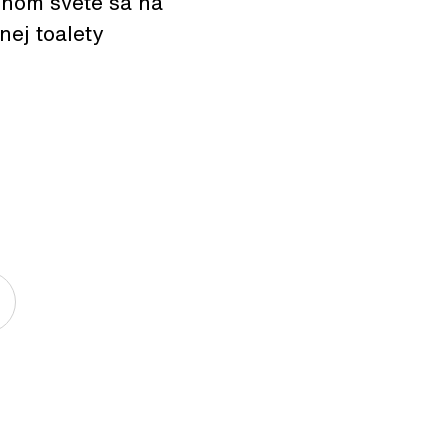
čnom svete sa na
ej toalety