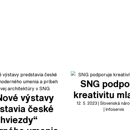
SNG podpo
kreativitu m
Nové výstavy
12. 5. 2023
Slovenská náro
stavia české
Infoservis
„hviezdy“