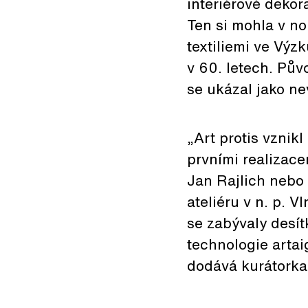
interiérové dekora
Ten si mohla v no
textiliemi ve Vý
v 60. letech. Pův
se ukázal jako ne
„Art protis vznik
prvními realizace
Jan Rajlich nebo 
ateliéru v n. p. 
se zabývaly desít
technologie arta
dodává kurátorka