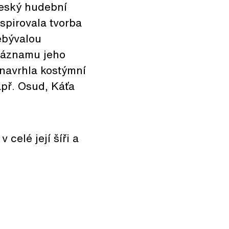
český hudební
spirovala tvorba
ebývalou
 záznamu jeho
 navrhla kostýmní
př. Osud, Káťa
celé její šíři a