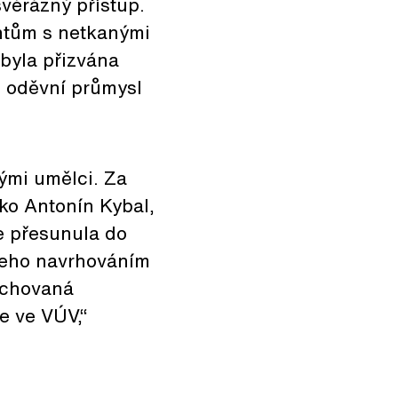
 svérázný přístup.
entům s netkanými
byla přizvána
o oděvní průmysl
ými umělci. Za
ako Antonín Kybal,
se přesunula do
 jeho navrhováním
pichovaná
e ve VÚV,“