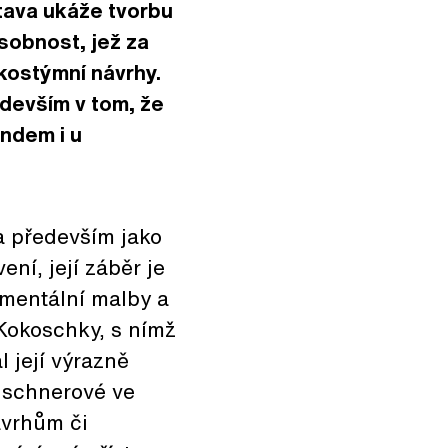
stava ukáže tvorbu
osobnost, jež za
kostýmní návrhy.
devším v tom, že
endem i u
a především jako
ní, její záběr je
mentální malby a
 Kokoschky, s nímž
 její výrazně
Tuschnerové ve
ávrhům či