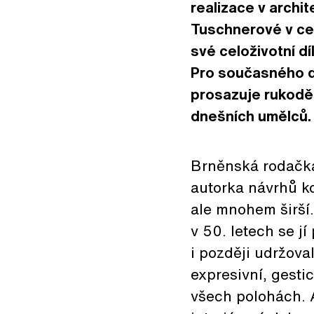
realizace v archi
Tuschnerové v cel
své celoživotní d
Pro současného d
prosazuje rukoděl
dnešních umělců.
Brněnská rodačka
autorka návrhů ko
ale mnohem širší
v 50. letech se j
i později udržova
expresivní, gesti
všech polohách. 