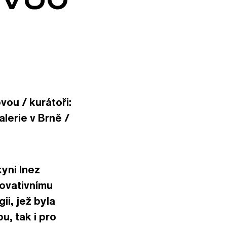
vou / kurátoři:
lerie v Brně /
yni Inez
novativnímu
ii, jež byla
u, tak i pro