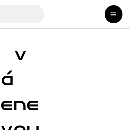
s v
ká
mene
ovou