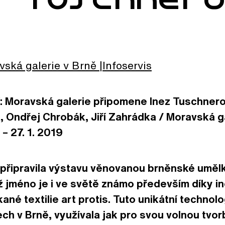
vská galerie v Brně
Infoservis
í: Moravská galerie připomene Inez Tuschnero
 Ondřej Chrobák, Jiří Zahrádka / Moravská ga
 – 27. 1. 2019
připravila výstavu věnovanou brněnské umělk
ž jméno je i ve světě známo především díky i
né textilie art protis. Tuto unikátní technolog
ech v Brně, využívala jak pro svou volnou tvorb