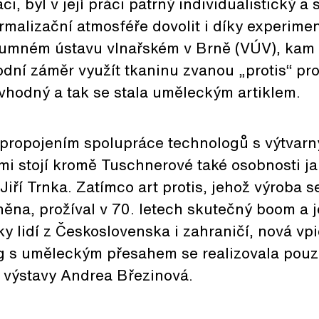
ci, byl v její práci patrný individualistický a
rmalizační atmosféře dovolit i díky experim
zkumném ústavu vlnařském v Brně (VÚV), kam 
odní záměr využít tkaninu zvanou „protis“ pr
vhodný a tak se stala uměleckým artiklem.
l propojením spolupráce technologů s výtvarn
mi stojí kromě Tuschnerové také osobnosti j
Jiří Trnka. Zatímco art protis, jehož výroba 
Vlněna, prožíval v 70. letech skutečný boom a
ky lidí z Československa i zahraničí, nová v
ig s uměleckým přesahem se realizovala pouz
 výstavy Andrea Březinová.