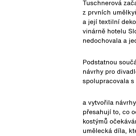
Tuschnerová začal
z prvních umělkyň
a její textilní de
vinárně hotelu Sl
nedochovala a je
Podstatnou součás
návrhy pro divadl
spolupracovala s
a vytvořila návrh
přesahují to, co 
kostýmů očekávám
umělecká díla, kt