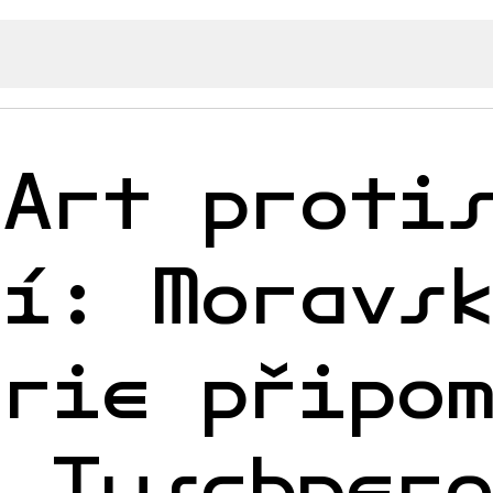
 Art proti
ní: Moravs
erie připo
z Tuschner