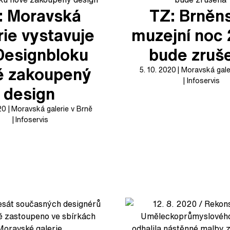
: Moravská
TZ: Brněn
rie vystavuje
muzejní noc
Designbloku
bude zruš
ě zakoupený
5. 10. 2020
Moravská gale
Infoservis
design
20
Moravská galerie v Brně
Infoservis