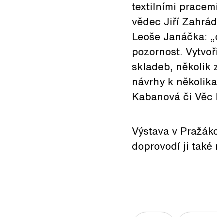
textilními pracem
vědec Jiří Zahrád
Leoše Janáčka: „
pozornost. Vytvo
skladeb, několik 
návrhy k několik
Kabanová či Věc 
Výstava v Pražáko
doprovodí ji také 