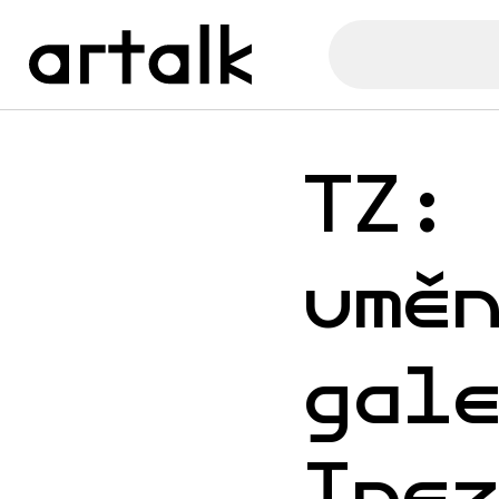
TZ:
umě
gal
Ine