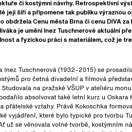
tektuře či kostýmní návrhy. Retrospektivní vý
é její šíři a připomene tak publiku výraznou 
ílo obdržela Cenu města Brna či cenu DIVA za 
iváka je umění Inez Tuschnerové aktuální pře
nost a fyzickou práci s materiálem, což je tr
 Inez Tuschnerová (1932–2015) se prosadil
stýmů pro četná divadelní a filmová představe
. Studovala na pražské VŠUP v ateliéru monu
í podařilo absolvovat také letní kurz u Oskara
la přátelské vztahy. Právě Kokoschka formoval
cké vyjádření, které bylo typické pro tvorbu 
Ať už se věnovala volné tvorbě, kostýmním n