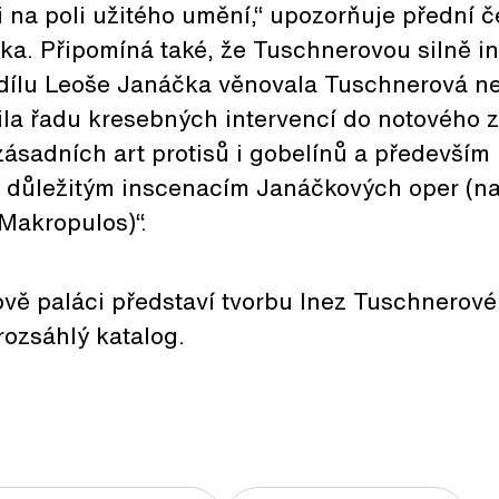
i na poli užitého umění,“ upozorňuje přední 
ka. Připomíná také, že Tuschnerovou silně in
dílu Leoše Janáčka věnovala Tuschnerová n
řila řadu kresebných intervencí do notového
zásadních art protisů i gobelínů a především
a důležitým inscenacím Janáčkových oper (na
Makropulos)“.
vě paláci představí tvorbu Inez Tuschnerové v 
rozsáhlý katalog.