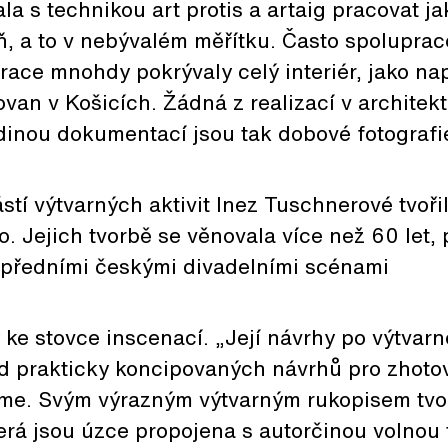
a s technikou art protis a artaig pracovat ja
, a to v nebývalém měřítku. Často spolupraco
korace mnohdy pokrývaly celý interiér, jako na
ovan v Košicích. Žádná z realizací v architek
dinou dokumentací jsou tak dobové fotografi
tí výtvarných aktivit Inez Tuschnerové tvoři
o. Jejich tvorbě se věnovala více než 60 let,
 předními českými divadelními scénami
y ke stovce inscenací. „Její návrhy po výtvar
od prakticky koncipovaných návrhů pro zhoto
e. Svým výrazným výtvarným rukopisem tvo
erá jsou úzce propojena s autorčinou volnou 