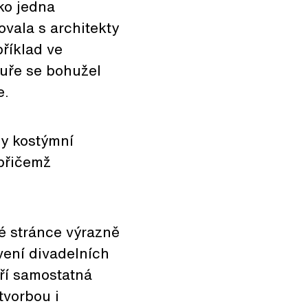
ko jedna
vala s architekty
příklad ve
tuře se bohužel
e.
ly kostýmní
 přičemž
né stránce výrazně
vení divadelních
ří samostatná
tvorbou i