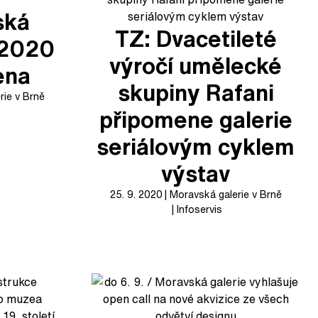
ská
TZ: Dvacetileté
 2020
výročí umělecké
ena
skupiny Rafani
rie v Brně
připomene galerie
seriálovým cyklem
výstav
25. 9. 2020
Moravská galerie v Brně
Infoservis