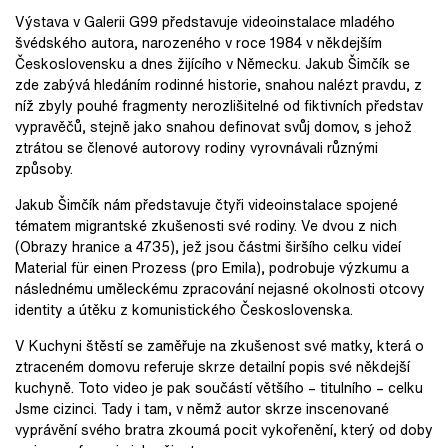
Výstava v Galerii G99 představuje videoinstalace mladého
švédského autora, narozeného v roce 1984 v někdejším
Československu a dnes žijícího v Německu. Jakub Šimčík se
zde zabývá hledáním rodinné historie, snahou nalézt pravdu, z
níž zbyly pouhé fragmenty nerozlišitelné od fiktivních představ
vypravěčů, stejně jako snahou definovat svůj domov, s jehož
ztrátou se členové autorovy rodiny vyrovnávali různými
způsoby.
Jakub Šimčík nám představuje čtyři videoinstalace spojené
tématem migrantské zkušenosti své rodiny. Ve dvou z nich
(Obrazy hranice a 4735), jež jsou částmi širšího celku videí
Material für einen Prozess (pro Emila), podrobuje výzkumu a
následnému uměleckému zpracování nejasné okolnosti otcovy
identity a útěku z komunistického Československa.
V Kuchyni štěstí se zaměřuje na zkušenost své matky, která o
ztraceném domovu referuje skrze detailní popis své někdejší
kuchyně. Toto video je pak součástí většího – titulního – celku
Jsme cizinci. Tady i tam, v němž autor skrze inscenované
vyprávění svého bratra zkoumá pocit vykořenění, který od doby