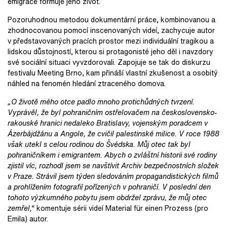
emigrace formuje jeho život.
Pozoruhodnou metodou dokumentární práce, kombinovanou a
zhodnocovanou pomocí inscenovaných videí, zachycuje autor
v představovaných pracích prostor mezi individuální tragikou a
lidskou důstojností, kterou si protagonisté jeho děl i navzdory
své sociální situaci vyvzdorovali. Zapojuje se tak do diskurzu
festivalu Meeting Brno, kam přináší vlastní zkušenost a osobitý
náhled na fenomén hledání ztraceného domova.
„O životě mého otce padlo mnoho protichůdných tvrzení.
Vyprávěl, že byl pohraničním ostřelovačem na československo-
rakouské hranici nedaleko Bratislavy, vojenským poradcem v
Ázerbájdžánu a Angole, že cvičil palestinské milice. V roce 1988
však utekl s celou rodinou do Švédska. Můj otec tak byl
pohraničníkem i emigrantem. Abych o zvláštní historii své rodiny
zjistil víc, rozhodl jsem se navštívit Archiv bezpečnostních složek
v Praze. Strávil jsem týden sledováním propagandistických filmů
a prohlížením fotografií pořízených v pohraničí. V poslední den
tohoto výzkumného pobytu jsem obdržel zprávu, že můj otec
zemřel,“
komentuje sérii videí Material für einen Prozess (pro
Emila) autor.