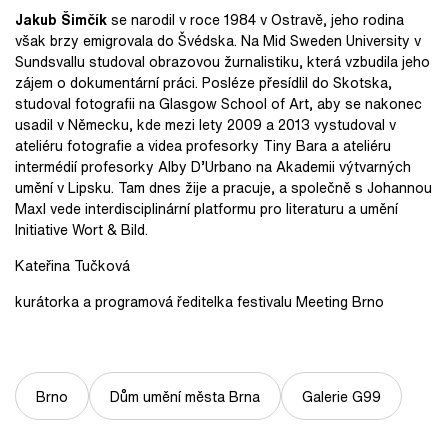
Jakub Šimčík
se narodil v roce 1984 v Ostravě, jeho rodina
však brzy emigrovala do Švédska. Na Mid Sweden University v
Sundsvallu studoval obrazovou žurnalistiku, která vzbudila jeho
zájem o dokumentární práci. Posléze přesídlil do Skotska,
studoval fotografii na Glasgow School of Art, aby se nakonec
usadil v Německu, kde mezi lety 2009 a 2013 vystudoval v
ateliéru fotografie a videa profesorky Tiny Bara a ateliéru
intermédií profesorky Alby D’Urbano na Akademii výtvarných
umění v Lipsku. Tam dnes žije a pracuje, a společně s Johannou
Maxl vede interdisciplinární platformu pro literaturu a umění
Initiative Wort & Bild.
Kateřina Tučková
kurátorka a programová ředitelka festivalu Meeting Brno
Brno
Dům umění města Brna
Galerie G99