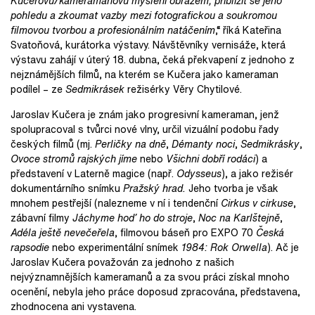
Kučerovu/kameramanovu myšlení obrazem, přiblížit se jeho
pohledu a zkoumat vazby mezi fotografickou a soukromou
filmovou tvorbou a profesionálním natáčením
,“ říká Kateřina
Svatoňová, kurátorka výstavy. Návštěvníky vernisáže, která
výstavu zahájí v úterý 18. dubna, čeká překvapení z jednoho z
nejznámějších filmů, na kterém se Kučera jako kameraman
podílel – ze
Sedmikrásek
režisérky Věry Chytilové.
Jaroslav Kučera je znám jako progresivní kameraman, jenž
spolupracoval s tvůrci nové vlny, určil vizuální podobu řady
českých filmů (mj.
Perličky na dně
,
Démanty noci
,
Sedmikrásky
,
Ovoce stromů rajských jíme
nebo
Všichni dobří rodáci
) a
představení v Laterně magice (např.
Odysseus
), a jako režisér
dokumentárního snímku
Pražský hrad.
Jeho tvorba je však
mnohem pestřejší (nalezneme v ní i tendenční
Cirkus v cirkuse
,
zábavní filmy
Jáchyme hoď ho do stroje
,
Noc na Karlštejně
,
Adéla ještě nevečeřela
, filmovou báseň pro EXPO 70
Česká
rapsodie
nebo experimentální snímek
1984: Rok Orwella
). Ač je
Jaroslav Kučera považován za jednoho z našich
nejvýznamnějších kameramanů a za svou práci získal mnoho
ocenění, nebyla jeho práce doposud zpracována, představena,
zhodnocena ani vystavena.