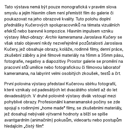
Tato výstava nemá být pouze monografická v pravém slova
smyslu a jejím hlavním cílem není přemístit film do galerie či
poukazovat na jeho obrazové kvality. Tuto polohu doplní
přednášky Kučerových spolupracovníků na témata vizuálních
efektů nebo barevné kompozice. Hlavním impulsem vzniku
výstavy
Mezi-obrazy: Archiv kameramana Jaroslava Kučery
se
však stalo objevení nikdy nezveřejněné pozůstalosti Jaroslava
Kučery, jež obsahuje obrazy, koláže, rodinné filmy, denní práce,
zkušební záběry a jiné filmové materiály na 16mm a 35mm pásu,
fotografie, negativy a diapozitivy. Prostor galerie se promění na
pracovní stůl umělce nebo fotografickou či filmovou laboratoř
kameramana, na labyrint velmi osobitých zkoušek, testů a črt.
První polovina výstavy představí Kučerovu sbírku fotografií,
které vznikaly od padesátých let dvacátého století až do let
devadesátých. V druhé polovině výstavy divák vstoupí mezi
pohyblivé obrazy. Profesionální kameramanské počiny se zde
spojují s rodinnými „home made“ filmy, se zkušebními materiály,
jež dosahují nebývalé výtvarné hodnoty a blíží se spíše
avantgardním (animačním) pokusům, videoartu nebo postupům
hledajícím „čistý film“.