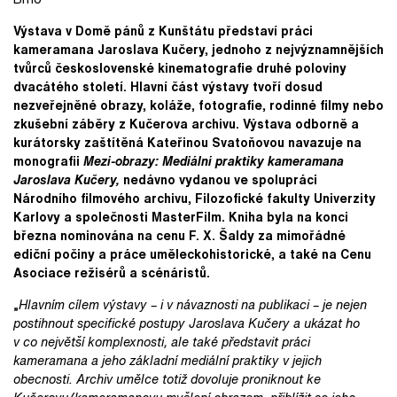
Výstava v Domě pánů z Kunštátu představí práci
kameramana Jaroslava Kučery, jednoho z nejvýznamnějších
tvůrců československé kinematografie druhé poloviny
dvacátého století. Hlavní část výstavy tvoří dosud
nezveřejněné obrazy, koláže, fotografie, rodinné filmy nebo
zkušební záběry z Kučerova archivu. Výstava odborně a
kurátorsky zaštítěná Kateřinou Svatoňovou navazuje na
monografii
Mezi-obrazy: Mediální praktiky kameramana
Jaroslava Kučery,
nedávno vydanou ve spolupráci
Národního filmového archivu, Filozofické fakulty Univerzity
Karlovy a společnosti MasterFilm. Kniha byla na konci
března nominována na cenu F. X. Šaldy za mimořádné
ediční počiny a práce uměleckohistorické, a také na Cenu
Asociace režisérů a scénáristů.
„
Hlavním cílem výstavy – i v návaznosti na publikaci – je nejen
postihnout specifické postupy Jaroslava Kučery a ukázat ho
v co největší komplexnosti, ale také představit práci
kameramana a jeho základní mediální praktiky v jejich
obecnosti. Archiv umělce totiž dovoluje proniknout ke