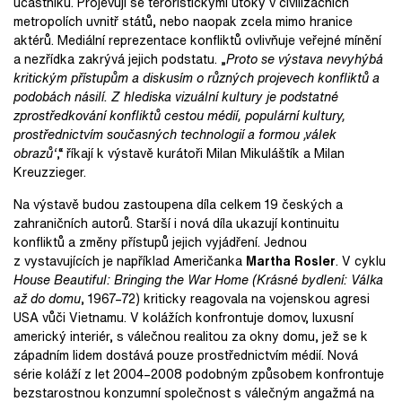
účastníků. Projevují se teroristickými útoky v civilizačních
metropolích uvnitř států, nebo naopak zcela mimo hranice
aktérů. Mediální reprezentace konfliktů ovlivňuje veřejné mínění
a nezřídka zakrývá jejich podstatu. „
Proto se výstava nevyhýbá
kritickým přístupům a diskusím o různých projevech konfliktů a
podobách násilí. Z hlediska vizuální kultury je podstatné
zprostředkování konfliktů cestou médií, populární kultury,
prostřednictvím současných technologií a formou ‚válek
obrazů‘
,“ říkají k výstavě kurátoři Milan Mikuláštík a Milan
Kreuzzieger.
Na výstavě budou zastoupena díla celkem 19 českých a
zahraničních autorů. Starší i nová díla ukazují kontinuitu
konfliktů a změny přístupů jejich vyjádření. Jednou
z vystavujících je například Američanka
Martha Rosler
. V cyklu
House Beautiful: Bringing the War Home (Krásné bydlení: Válka
až do domu
, 1967–72) kriticky reagovala na vojenskou agresi
USA vůči Vietnamu. V kolážích konfrontuje domov, luxusní
americký interiér, s válečnou realitou za okny domu, jež se k
západním lidem dostává pouze prostřednictvím médií. Nová
série koláží z let 2004–2008 podobným způsobem konfrontuje
bezstarostnou konzumní společnost s válečným angažmá na