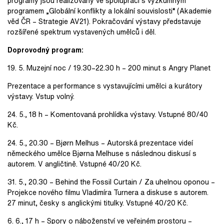
programy jsou realizovány ve spolupráci s výzkumným
programem „Globální konflikty a lokální souvislosti“ (Akademie
věd ČR – Strategie AV21). Pokračování výstavy představuje
rozšířené spektrum vystavených umělců i děl.
Doprovodný program:
19. 5. Muzejní noc / 19.30–22.30 h – 200 minut s Angry Planet
Prezentace a performance s vystavujícími umělci a kurátory
výstavy. Vstup volný.
24. 5., 18 h – Komentovaná prohlídka výstavy. Vstupné 80/40
Kč.
24. 5., 20.30 – Bjørn Melhus – Autorská prezentace videí
německého umělce Bjørna Melhuse s následnou diskusí s
autorem. V angličtině. Vstupné 40/20 Kč.
31. 5., 20.30 – Behind the Fossil Curtain / Za uhelnou oponou –
Projekce nového filmu Vladimíra Turnera a diskuse s autorem.
27 minut, česky s anglickými titulky. Vstupné 40/20 Kč.
6. 6., 17 h – Spory o náboženství ve veřejném prostoru –