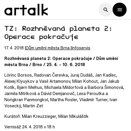
TZ: Rozhněvaná planeta 2:
Operace pokračuje
17. 4. 2018
Dům umění města Brna
Infoservis
Rozhněvaná planeta 2: Operace pokračuje / Dům umění
města Brna / Brno / 25. 4. – 10. 6. 2018
Lörinc Borsos, Radovan Čerevka, Juraj Dudáš, Jan Kadlec,
Alexej Klyuykov a Vasil Artamonov, Milan Kohout, Jan Jakub
Kotík, Bjørn Melhus, Michaela Mildorfová a Barbora Šimonová,
Jarmila Mitríková a Dávid Demjanovič, Lexa Peroutka a
Nongkran Panmongkol, Martha Rosler, Vladimír Turner, Ivan
Vosecký, Martin Zet
Kurátoři: Milan Kreuzzieger, Milan Mikuláštík
Vernisáž 24. 4. 2018 v 18 h