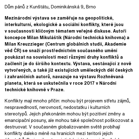
Dům pánů z Kunštátu, Dominikánská 9, Brno
Mezinárodní výstava se zaměřuje na geopolitické,
interkulturní, ekologické a sociální konflikty, které jsou
v současnosti klíčovým tématem veřejné diskuse. Autoři
koncepce Milan Mikuláštík (Národní technická knihovna) a
Milan Kreuzzieger (Centrum globálních studií, Akademie
věd ČR) se snaží prostřednictvím současného umění
poukázat na souvislosti mezi různými druhy konfliktů a
začlenit je do širšího kontextu. Výstava, sestávající z nově
vytvořených, a také již existujících uměleckých děl českých
i zahraničních autorů, navazuje na výstavu Rozhněvaná
planeta, která se uskutečnila v roce 2017 v Národní
technické knihovně v Praze.
Konflikty mají mnoho příčin: mohou být projevem střetu zájmů,
nespravedlností, nerovností, nedostatku i kulturních
stereotypů. Jejich překonáním mohou být pozitivní změny a
emancipační posuny, ale mohou také společnost poškozovat a
destruovat. V současném globalizovaném světě probíhají
konflikty daleko méně na hranicích mezi teritorii jejich