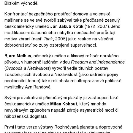
Blízkém východě.
Konfrontací bezpečného prostředí domova a vojenské
mašinerie se ve své tvorbě zabýval také předčasně zesnulý
českoamerický umělec
Jan Jakub Kotík
(1972–2007). Jeho
modifikacemi čalouněného nábytku nenápadně prorůstají
motivy zbraní (např.
Tank
, 2005) jako reakce na válečná
dobrodružství po zuby ozbrojené supervelmoci.
Bjørn Melhus,
německý umělec a filmový režisér norského
původu, v humorně laděném videu
Freedom and Independence
(
Svoboda a Nezávislost
) vytvořil vedle titulních postav
zosobňujících Svobodu a Nezávislost (jako ústřední pojmy
neoliberální teorie) také roli obskurní ultrapravicové politické
myslitelky Ayn Randové.
Svými provokativně přímočarými plakáty je zastoupen také
českoamerický umělec
Milan Kohout
, který mnohdy
nevybíravým způsobem napadá zdroje asymetrické moci či
náboženská dogmata.
První i tato verze výstavy Rozhněvaná planeta a doprovodné