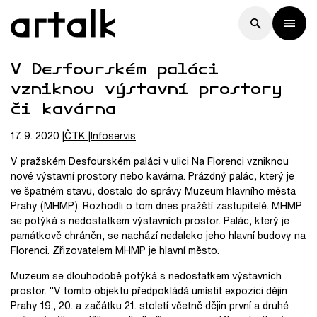
V Desfourském paláci
vzniknou výstavní prostory
či kavárna
17. 9. 2020
ČTK
Infoservis
V pražském Desfourském paláci v ulici Na Florenci vzniknou
nové výstavní prostory nebo kavárna. Prázdný palác, který je
ve špatném stavu, dostalo do správy Muzeum hlavního města
Prahy (MHMP). Rozhodli o tom dnes pražští zastupitelé. MHMP
se potýká s nedostatkem výstavních prostor. Palác, který je
památkově chráněn, se nachází nedaleko jeho hlavní budovy na
Florenci. Zřizovatelem MHMP je hlavní město.
Muzeum se dlouhodobě potýká s nedostatkem výstavních
prostor. "V tomto objektu předpokládá umístit expozici dějin
Prahy 19., 20. a začátku 21. století včetně dějin první a druhé