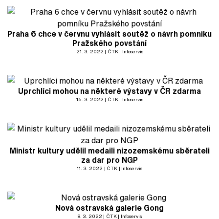
Praha 6 chce v červnu vyhlásit soutěž o návrh pomníku
Pražského povstání
21. 3. 2022
ČTK
Infoservis
Uprchlíci mohou na některé výstavy v ČR zdarma
15. 3. 2022
ČTK
Infoservis
Ministr kultury udělil medaili nizozemskému sběrateli
za dar pro NGP
11. 3. 2022
ČTK
Infoservis
Nová ostravská galerie Gong
8. 3. 2022
ČTK
Infoservis