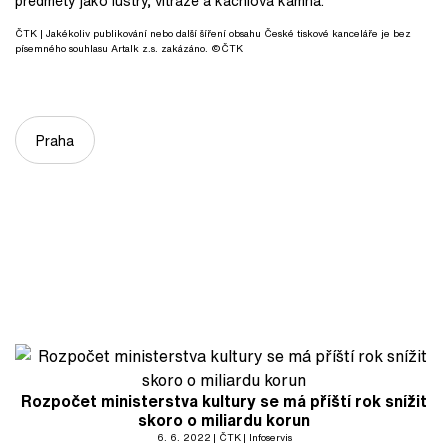
předměty jako lustry, vitráže a kachlová kamna.
ČTK
| Jakékoliv publikování nebo další šíření obsahu České tiskové kanceláře je bez
písemného souhlasu Artalk z.s. zakázáno. ©ČTK
Praha
Rozpočet ministerstva kultury se má příští rok snížit
skoro o miliardu korun
6. 6. 2022
ČTK
Infoservis