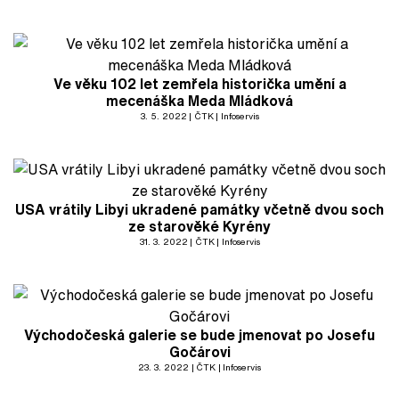
Ve věku 102 let zemřela historička umění a
mecenáška Meda Mládková
3. 5. 2022
ČTK
Infoservis
USA vrátily Libyi ukradené památky včetně dvou soch
ze starověké Kyrény
31. 3. 2022
ČTK
Infoservis
Východočeská galerie se bude jmenovat po Josefu
Gočárovi
23. 3. 2022
ČTK
Infoservis