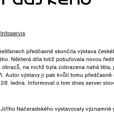
Infoservis
iešťanech předčasně skončila výstava české
ho. Některá díla totiž pobuřovala novou ředit
k obrazů, na nichž byla zobrazena nahá těla,
íň. Autor výstavy ji pak kvůli tomu předčasně 
28. ledna. Informoval o tom dnes server slo
 Jiřího Načeradského vystavovaly významné 