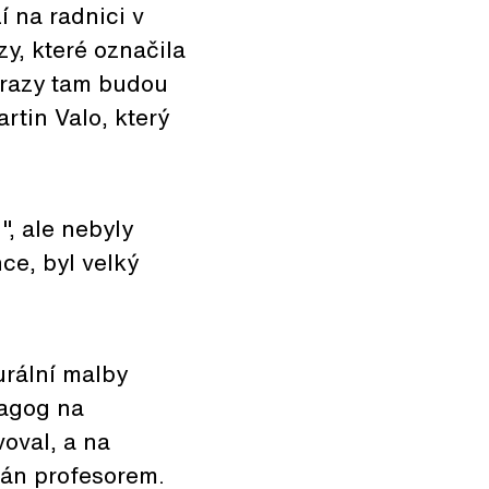
í na radnici v
zy, které označila
brazy tam budou
rtin Valo, který
, ale nebyly
nce, byl velký
urální malby
dagog na
oval, a na
ván profesorem.