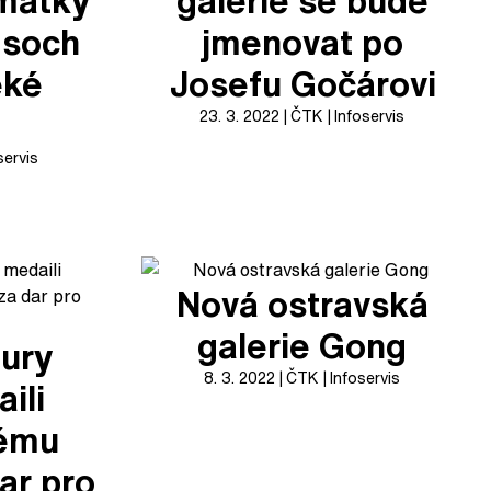
mátky
galerie se bude
 soch
jmenovat po
ěké
Josefu Gočárovi
23. 3. 2022
ČTK
Infoservis
servis
Nová ostravská
galerie Gong
tury
8. 3. 2022
ČTK
Infoservis
ili
ému
dar pro