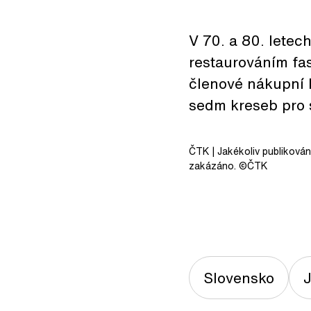
V 70. a 80. letec
restaurováním fas
členové nákupní 
sedm kreseb pro 
ČTK
| Jakékoliv publiková
zakázáno. ©ČTK
Slovensko
J