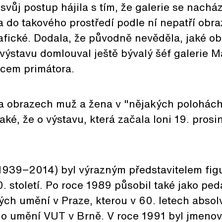
svůj postup hájila s tím, že galerie se nacház
a do takového prostředí podle ní nepatří obra
afické. Dodala, že původně nevěděla, jaké o
výstavu domlouval ještě bývalý šéf galerie Ma
pcem primátora.
na obrazech muž a žena v "nějakých polohách"
ké, že o výstavu, která začala loni 19. prosi
(1939−2014) byl výrazným představitelem fig
. století. Po roce 1989 působil také jako pe
ch umění v Praze, kterou v 60. letech absolv
ho umění VUT v Brně. V roce 1991 byl jmeno