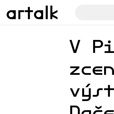
V P
zce
výs
Nač