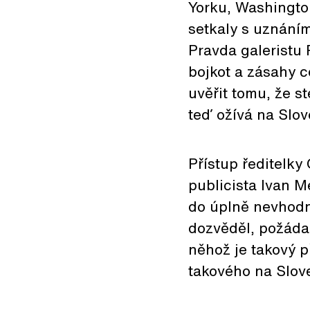
Yorku, Washington
setkaly s uznáním
Pravda galeristu 
bojkot a zásahy 
uvěřit tomu, že 
teď ožívá na Slo
Přístup ředitelky
publicista Ivan M
do úplně nevhodn
dozvěděl, požádal
něhož je takový p
takového na Slov