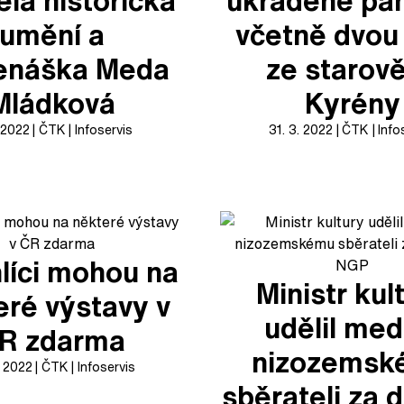
la historička
ukradené pa
umění a
včetně dvou
enáška Meda
ze starov
Mládková
Kyrény
. 2022
ČTK
Infoservis
31. 3. 2022
ČTK
Info
líci mohou na
Ministr kul
eré výstavy v
udělil meda
R zdarma
nizozemsk
. 2022
ČTK
Infoservis
sběrateli za 