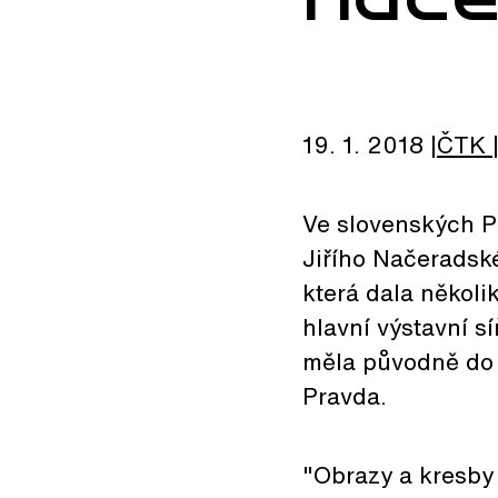
19. 1. 2018
ČTK
Ve slovenských P
Jiřího Načeradské
která dala několi
hlavní výstavní s
měla původně do 
Pravda.
"Obrazy a kresby