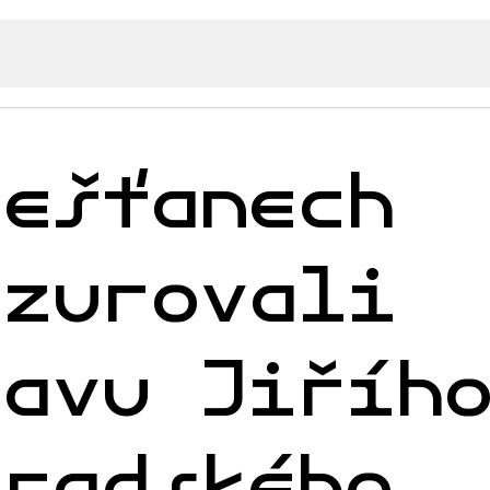
iešťanech
nzurovali
tavu Jiříh
eradského