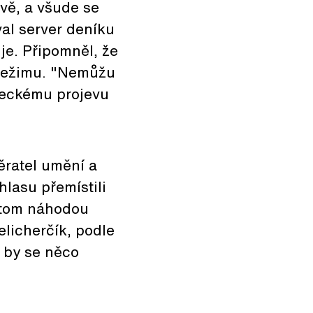
avě, a všude se
val server deníku
je. Připomněl, že
 režimu. "Nemůžu
leckému projevu
běratel umění a
hlasu přemístili
 tom náhodou
elicherčík, podle
e by se něco