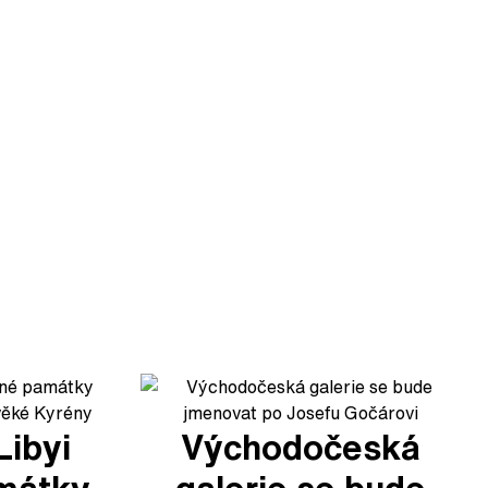
Libyi
Východočeská