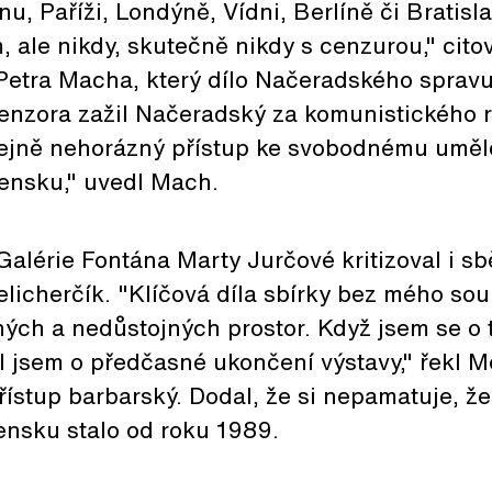
u, Paříži, Londýně, Vídni, Berlíně či Bratisl
, ale nikdy, skutečně nikdy s cenzurou," cito
Petra Macha, který dílo Načeradského spravu
cenzora zažil Načeradský za komunistického
stejně nehorázný přístup ke svobodnému umě
vensku," uvedl Mach.
 Galérie Fontána Marty Jurčové kritizoval i s
elicherčík. "Klíčová díla sbírky bez mého sou
ých a nedůstojných prostor. Když jsem se o
 jsem o předčasné ukončení výstavy," řekl M
řístup barbarský. Dodal, že si nepamatuje, ž
ensku stalo od roku 1989.