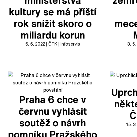
ministerstva
zemře
kultury se má příští
rok snížit skoro o
mec
miliardu korun
6. 6. 2022
ČTK
Infoservis
3. 5
Uprch
Praha 6 chce v
někt
červnu vyhlásit
Č
soutěž o návrh
15. 3
pomníku Pražského