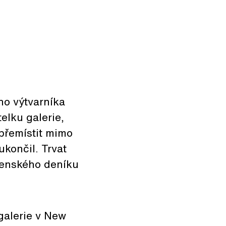
ho výtvarníka
elku galerie,
 přemístit mimo
ukončil. Trvat
venského deníku
galerie v New