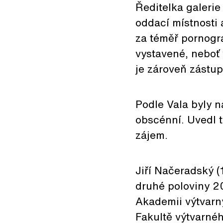
Ředitelka galerie 
oddací místnosti 
za téměř pornogr
vystavené, neboť 
je zároveň zástu
Podle Vala byly 
obscénní. Uvedl ta
zájem.
Jiří Načeradský 
druhé poloviny 20
Akademii výtvarný
Fakultě výtvarné