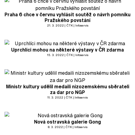
Praha 6 chce v červnu vyhlásit soutěž o návrh pomníku
Pražského povstání
21. 3. 2022
ČTK
Infoservis
Uprchlíci mohou na některé výstavy v ČR zdarma
15. 3. 2022
ČTK
Infoservis
Ministr kultury udělil medaili nizozemskému sběrateli
za dar pro NGP
11. 3. 2022
ČTK
Infoservis
Nová ostravská galerie Gong
8. 3. 2022
ČTK
Infoservis