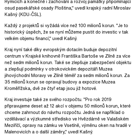
Rymicích a konečně i zachování a rozvoj památky připomínající
osud pasekářské osady Ploština," uvedl krajský radní Miroslav
Kašný (KDU-ČSL).
Každý z projektů si vyžádá více než 100 milionů korun. "Je to
historický úspěch, že se nyní můžeme pustit do investic v tak
velkém objemu financí," uvedl Kašný.
Kraj nyní také díky evropským dotacím buduje depozitní
centrum v Krajské knihovně Františka Bartoše ve Zlíně za více
než sedm milionů korun. Také se zlepšuje zabezpečení objektu
a zlepšují podmínky v otrokovickém depozitáři Muzea
jihovýchodní Moravy ve Zlíně téměř za sedm milionů korun. Za
35 milionů korun se opravují budovy a expozice Muzea
Kroměřížska, dvě ze čtyř etap jsou již hotové.
Kraj investuje také ze svého rozpočtu. "Pro rok 2019
připravujeme deset až 12 akcí v objemu 50 milionů korun, které
chceme zahrnout do návrhu rozpočtu. Jedná se například o
vzdělávací a výzkumné středisko ve Hvězdárně ve Valašském
Meziříčí, opravy na zámku ve Vsetíně, výměnu oken na hradě v
Malenovicích a o další záměry," uvedl Kašný.