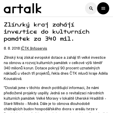
Zlínský kraj zahájí
investice do kulturních
památek za 340 mil.
8. 8. 2018
ČTK
Infoservis
Zlínský kraj získal evropské dotace a zahájí tři velké investice
na obnovu a rozvoj kulturních památek v celkové výši téměř
340 milionů korun. Dotace pokryjí 90 procent uznatelných
nákladů u všech tří projektů, řekla dnes ČTK mluvčí kraje Adéla
Kousalová.
"Dostali jsme v těchto dnech potěšující informaci, že námi
předložené projekty uspěly. Jedná se o revitalizaci národních
kulturních památek Velké Moravy v lokalitě Uherské Hradiště -
Staré Město - Modrá. Dále je to obnova dlouhodobě
chátrajících budov hospodářského dvora v areálu tvrze v