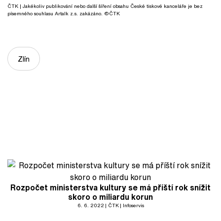
ČTK
| Jakékoliv publikování nebo další šíření obsahu České tiskové kanceláře je bez
písemného souhlasu Artalk z.s. zakázáno. ©ČTK
Zlín
Rozpočet ministerstva kultury se má příští rok snížit
skoro o miliardu korun
6. 6. 2022
ČTK
Infoservis