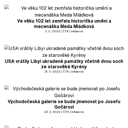
Ve věku 102 let zemřela historička umění a
mecenáška Meda Mládková
3. 5. 2022
ČTK
Infoservis
USA vrátily Libyi ukradené památky včetně dvou soch
ze starověké Kyrény
31. 3. 2022
ČTK
Infoservis
Východočeská galerie se bude jmenovat po Josefu
Gočárovi
23. 3. 2022
ČTK
Infoservis