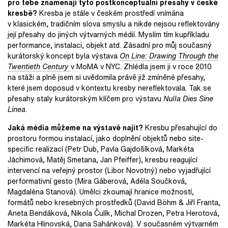
pro tebe znamenají tyto postkonceptuální přesahy v české
kresbě?
Kresba je stále v českém prostředí vnímána
v klasickém, tradičním slova smyslu a nikde nejsou reflektovány
její přesahy do jiných výtvarných médií. Myslím tím kupříkladu
performance, instalaci, objekt atd. Zásadní pro můj současný
kurátorský koncept byla výstava
On Line: Drawing Through the
Twentieth Century
v MoMA v NYC. Zhlédla jsem ji v roce 2010
na stáži a plně jsem si uvědomila právě již zmíněné přesahy,
které jsem doposud v kontextu kresby nereflektovala. Tak se
přesahy staly kurátorským klíčem pro výstavu
Nulla Dies Sine
Linea
.
Jaká média můžeme na výstavě najít?
Kresbu přesahující do
prostoru formou instalací, jako doplnění objektů nebo site-
specific realizací (Petr Dub, Pavla Gajdošíková, Markéta
Jáchimová, Matěj Smetana, Jan Pfeiffer), kresbu reagující
intervencí na veřejný prostor (Libor Novotný) nebo vyjadřující
performativní gesto (Mira Gáberová, Adéla Součková,
Magdaléna Stanová). Umělci zkoumají hranice možností,
formátů nebo kresebných prostředků (David Böhm & Jiří Franta,
Aneta Bendáková,
Nikola Čulík, Michal Drozen, Petra Herotová,
Markéta Hlinovská, Dana Sahánková). V současném výtvarném