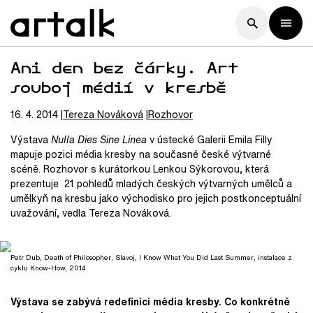
Ani den bez čárky. Art
souboj médií v kresbě
16. 4. 2014
Tereza
Nováková
Rozhovor
Výstava
Nulla
Dies Sine Linea
v ústecké Galerii Emila Filly
mapuje pozici média kresby na současné české výtvarné
scéně. Rozhovor s kurátorkou Lenkou Sýkorovou, která
prezentuje 21 pohledů mladých českých výtvarných umělců a
umělkyň na kresbu jako východisko pro jejich postkonceptuální
uvažování, vedla Tereza Nováková.
Petr Dub, Death of Philosopher, Slavoj, I Know What You Did Last Summer, instalace z
cyklu Know-How, 2014
Výstava se zabývá redefinicí média kresby. Co konkrétně