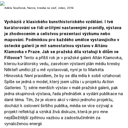
Adéla Součková, Narcis, kresba na zeď, video, 2014
Vycházíš z klasického kunsthistorického vzdělání. I tvé
kurátorování se řídí určitými nastavenými pravidly, výstava
je zhodnocením a celistvou prezentací výzkumu nebo
mapování. Podmínkou pro každého umělce vystavujícího v
ústecké galerii je mít samostatnou výstavu v Altánu
Klamovka v Praze. Jak se pražská díla vztahují k dílům ve
Fillovce?
Tento a příští rok je v pražské galerii Altán Klamovka,
kterou kurátorsky vedu, zasvěcen výstavní plán médiu kresby.
Někteří umělci již u mě vystavovali, nyní je to Markéta
Hlinovská. Není pravidlem, že by se díla měla k sobě vztahovat.
Spíše se jedná o model, který jsem užila i u projektu
Action
Galleries
. Tj. série menších výstav v malé pražské galerii, pak
jedna skupinová výstava, řada přednášek a vydání publikace na
dané téma. Tím, že je vícero akcí v rámci jednoho projektu,
dochází k oslovení širšího publika, média se více ozývají a
projekt reflektují a vzniká živá diskuze, která je pro mne
nejdůležitější zpětnou vazbou a zadostiučiněním za
vynaloženou energii.