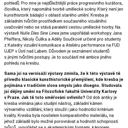
pohledů. Pro mne je nejdůležitější práce progresivního kurátora,
člověka, který napomáhá tvorbě umělecké scény. Který není jen
kunsthistorik bádající v oblasti starého umění. Kresba je
základním tvůrčím prostředkem současného vizuálního
uvažování nebo se stává paralelní cestou umělecké tvorby. Na
výstavě
Nulle Dies Sine Linea
jsme uspořádali workshopy Jana
Pfeiffera, Nikoly Čulíka a Adély Součkové určené pro studenty
z Katedry vizuální komunikace a Ateliéru performance na FUD
UJEP v Ústí nad Labem. Důvodem je seznámení studentů
s jinými tvůrčími postupy. Je to součástí mé ambice jiného
pohledu na kresbu.
Sama jsi na vernisáži výstavy zmínila, že k této výstavě tě
přivedlo klasické kunsthistorické přemýšlení, kde kresba je
pojímána v tradičním slova smyslu jako disegno. Studovala
jsi dějiny umění na Filozofické fakultě Univerzity Karlovy
v Praze. Jak tě toto směřování ovlivnilo?
Od dob antiky je
kresba vnímána jako studijní nástroj, základní kámen
výtvarného vzdělání, který sloužil i jako hodnotící kritérium
kvality. Kresba byla nositelem komparativního materiálu, na
jehož základě bylo možné porovnávat a hodnotit schopnosti
tvůrců, vypořádat se s akademickými formami, kánonem