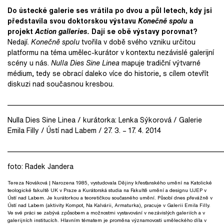
Do ústecké galerie ses vrátila po dvou a půl letech, kdy jsi
představila svou doktorskou výstavu
Konečně spolu
a
projekt
Action galleries.
Dají se obě výstavy porovnat?
Nedají.
Konečně spolu
tvořila v době svého vzniku určitou
platformu na téma umělec-kurátor v kontextu nezávislé galerijní
scény u nás.
Nulla Dies Sine Linea
mapuje tradiční výtvarné
médium, tedy se obrací daleko více do historie, s cílem otevřít
diskuzi nad současnou kresbou.
_____________________________________________________________
Nulla Dies Sine Linea / kurátorka: Lenka Sýkorová / Galerie
Emila Filly / Ústí nad Labem / 27. 3. – 17. 4. 2014
_____________________________________________________________
foto: Radek Jandera
Tereza Nováková
| Narozena 1985, vystudovala Dějiny křesťanského umění na Katolické
teologické fakultě UK v Praze a Kurátorská studia na Fakultě umění a designu UJEP v
Ústí nad Labem. Je kurátorkou a teoretičkou současného umění. Působí dnes převážně v
Ústí nad Labem (aktivity Kompot, Na Kalvárii, Armaturka), pracuje v Galerii Emila Filly.
Ve své práci se zabývá způsobem a možnostmi vystavování v nezávislých galeriích a v
galerijních institucích. Hlavním tématem je proměna významovosti uměleckého díla v