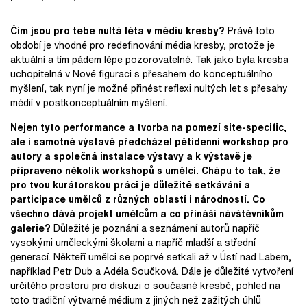
Čím jsou pro tebe nultá léta v médiu kresby?
Právě toto
období je vhodné pro redefinování média kresby, protože je
aktuální a tím pádem lépe pozorovatelné. Tak jako byla kresba
uchopitelná v Nové figuraci s přesahem do konceptuálního
myšlení, tak nyní je možné přinést reflexi nultých let s přesahy
médií v postkonceptuálním myšlení.
Nejen tyto performance a tvorba na pomezí site-specific,
ale i samotné výstavě předcházel pětidenní workshop pro
autory a společná instalace výstavy a k výstavě je
připraveno několik workshopů s umělci. Chápu to tak, že
pro tvou kurátorskou práci je důležité setkávání a
participace umělců z různých oblastí i národností. Co
všechno dává projekt umělcům a co přináší návštěvníkům
galerie?
Důležité je poznání a seznámení autorů napříč
vysokými uměleckými školami a napříč mladší a střední
generací. Někteří umělci se poprvé setkali až v Ústí nad Labem,
například Petr Dub a Adéla Součková. Dále je důležité vytvoření
určitého prostoru pro diskuzi o současné kresbě, pohled na
toto tradiční výtvarné médium z jiných než zažitých úhlů