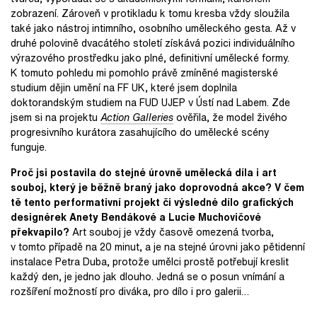
zobrazení. Zároveň v protikladu k tomu kresba vždy sloužila
také jako nástroj intimního, osobního uměleckého gesta. Až v
druhé polovině dvacátého století získává pozici individuálního
výrazového prostředku jako plné, definitivní umělecké formy.
K tomuto pohledu mi pomohlo právě zmíněné magisterské
studium dějin umění na FF UK, které jsem doplnila
doktorandským studiem na FUD UJEP v Ústí nad Labem. Zde
jsem si na projektu
Action Galleries
ověřila, že model živého
progresivního kurátora zasahujícího do umělecké scény
funguje.
Proč jsi postavila do stejné úrovně umělecká díla i art
souboj, který je běžně braný jako doprovodná akce? V čem
tě tento performativní projekt či výsledné dílo grafických
designérek Anety Bendákové a Lucie Muchovičové
překvapilo?
Art souboj je vždy časově omezená tvorba,
v tomto případě na 20 minut, a je na stejné úrovni jako pětidenní
instalace Petra Duba, protože umělci prostě potřebují kreslit
každý den, je jedno jak dlouho. Jedná se o posun vnímání a
rozšíření možností pro diváka, pro dílo i pro galerii…