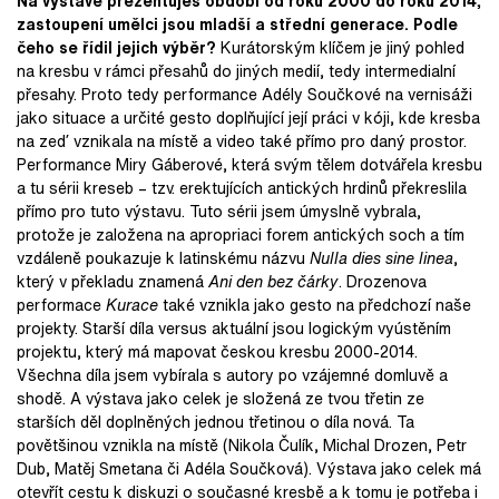
Na výstavě prezentuješ období od roku 2000 do roku 2014,
zastoupení umělci jsou mladší a střední generace. Podle
čeho se řídil jejich výběr?
Kurátorským klíčem je jiný pohled
na kresbu v rámci přesahů do jiných medií, tedy intermedialní
přesahy. Proto tedy performance Adély Součkové na vernisáži
jako situace a určité gesto doplňující její práci v kóji, kde kresba
na zeď vznikala na místě a video také přímo pro daný prostor.
Performance Miry Gáberové, která svým tělem dotvářela kresbu
a tu sérii kreseb – tzv. erektujících antických hrdinů překreslila
přímo pro tuto výstavu. Tuto sérii jsem úmyslně vybrala,
protože je založena na apropriaci forem antických soch a tím
vzdáleně poukazuje k latinskému názvu
Nulla dies sine linea
,
který v překladu znamená
Ani den bez čárky
. Drozenova
performace
Kurace
také vznikla jako gesto na předchozí naše
projekty. Starší díla versus aktuální jsou logickým vyústěním
projektu, který má mapovat českou kresbu 2000-2014.
Všechna díla jsem vybírala s autory po vzájemné domluvě a
shodě. A výstava jako celek je složená ze tvou třetin ze
starších děl doplněných jednou třetinou o díla nová. Ta
povětšinou vznikla na místě (Nikola Čulík, Michal Drozen, Petr
Dub, Matěj Smetana či Adéla Součková). Výstava jako celek má
otevřít cestu k diskuzi o současné kresbě a k tomu je potřeba i