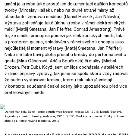
umění je kresba také prostě jen dokumentací dalších konceptů
tvorby (Miroslav Hašek), nebo na druhé straně místy až
obsedantní zenovou meditací (Daniel Hanzlík, Jan Nálevka).
Výstava zohledňuje také úlohu kresby v rámci elektronických
médií (Matěj Smetana, Jan Pfeiffer, Conrad Armstrong). Právě
to, že umělci pracují na pomezí jak elektronických médií, tak i
s prostorem galerie, shledávám v rámci svého konceptu jako
nejdůležitější moment výstavy (Matěj Smetana, Jan Pfeiffer).
Nebo mě také baví poloha přesahu kresby do performativního
gesta (Mira Gáberová, Adéla Součková) či malby (Michal
Drozen, Petr Dub). Když jsem umělce obcházela v ateliérech
v rámci přípravy výstavy, tak jsme se spolu skoro vždy radovali,
že budou vystavovat kresbu, kterou tak jako já vnímají
v kontextu současné české scény jako upozaděnou před více
preferovanými médii.
Daniel Hanzlík, Echo – série akustických kreseb, kresba tuší, 2013; Magda Stanová,
Algoritmy v umění, kresby, instalace, 2010, 2012; Markéta Jáchimová, Dívky z domu
číslo 651, kombinovaná technika, 2012