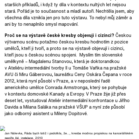
starších příkladů, i když ty díla v kontextu nultých let nejsou
stará. Pořád je to současnost a mladí autoři. Nechtěla jsem, aby
všechna díla vznikla jen pro tuto výstavu. To nebyl můj záměr a
ani by to nenaplnilo smysl mapování.
Proč se na výstavě české kresby objevují i cizinci?
Českou
výtvarnou scénu potažmo českou kresbu hodnotím z pozice
umělců, kteří ji tvoří, a proto se na výstavě objevují i cizinci,
kteří jsou s českou scénou spojeni. Myslím tím slovenské
umělkyně – Magdalenu Stanovou, která je doktorandkou
v Ateliéru intermediální tvorby II u Tomáše Vaňka na pražské
AVU či Miru Gáberovou, laureátku Ceny Oskára Čepana v roce
2012, která nyní působí v Praze, a v neposlední řadě
amerického umělce Conrada Armstronga, který se pohybuje
v kontextu domovské Kanady a Evropy. V Praze žije již přes
deset let, vystudoval Ateliér intermediální konfrontace u Jiřího
Davida a Milana Saláka na pražské VŠUP a nyní zde působí
jako odborný asistent u Mileny Dopitové.
Jan Nálevka, Ráda bych totiž i podotkla, že…, kresba modrou propiskou na kancelářském
papíře A4, instalace, 2010