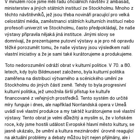
V minulém roce jsme měli řadu oficiálních návštěv z ambasád,
ministerstev a jiných státních institucí ze Stockholmu. Mnoho z
těchto návštěvníků, jež jsou třeba novináři pracující pro velká
celostátní média, zaměstnanci státních kulturních institucí nebo
profesoři univerzit ve Stockholmu, často předpokládají, že naše
výstavy připravila nějaká jiná instituce. Jinými slovy se
domnívají, že prezentujeme putovní výstavy a je pro ně opravdu
těžké porozumět tomu, že naše výstavy jsou výsledkem naší
vlastní iniciativy a že je sami také kurátorujeme a produkujeme.
Toto nedorozumění odráží obrat v kulturní politice. V 70. a 80.
letech, kdy bylo Bildmuseet založeno, byla kulturní politika
zaměřena na distribuci výtvarného a scénického umění ze
Stockholmu do jiných částí země. Tehdy to byla progresivní
kulturní politika, jež umožnila širší přístup ke kultuře
financované z veřejných prostředků. Tento systém do určité
míry funguje i dnes, ale například Norrlandská opera v Umeå
uvádí své vlastní produkce a my taktéž kurátorujeme své vlastní
výstavy. Tento obrat je velmi důležitý a myslím si, že v loňském
roce, kdy jsme hostili událost Evropské hlavní město kultury, se
jasně ukázalo, že umění a kultura mezinárodní úrovně reagující
na aktuální problémy a debaty můžou být nejen přijímány, ale i