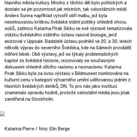
hlavního města kultury. Mnoho z těchto děl bylo politických a
dostalo se jim pozornosti jak místních, tak celostátních médií.
Anders Sunna například vytvořil obří malbu, jež byla
nesmlouvavou kritikou švédské státní politiky ohledně chovu
sobů, zatímco Katarina Pirak Sikku ve své výstavě tematizovala
otázku švédského státního ústavu rasové biologie, jenž
existoval v Uppsale. Badatelé ústavu podnikli ve 20. a 30. letech
několik výprav do severního Švédska, kde na Sámech prováděli
měření lebek. Obě výstavy, jež se týkaly problematických
kapitol ze švédské historie, rezonovaly se současnými
diskusemi ohledně sílícího rasismu a neonacismu. Katarina
Pirak Sikku byla za svou výstavu v Bildmuseet nominována na
kulturní cenu v kategorii výtvarného umění udělovanou jedním z
hlavních švédských deníků, DN. To pro nás jako instituci
znamenalo opravdu hodně, protože celostátní média jsou jinak
zaměřená na Stockholm.
Katarina Pierre / foto: Elin Berge