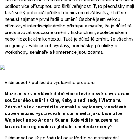
událost více přístupnou pro širší veřejnost. Tyto přednášky mají
také velký potenciál přilákat do muzea návštěvníky, kteří se
nemusí zajímat v první řadě o umění. Osobně jsem velkou
příznivkyní interdisciplinárního přístupu a myslím, že je důležité
představovat současné umění v historickém, společenském
nebo filozofickém kontextu. Také je důležité zmínit, že všechny
programy v Bildmuseet, výstavy, přednášky, přehlídky a
workshopy, semináře a konference jsou zdarma.
Bildmuseet / pohled do výstavního prostoru
Muzeum se v nedávné době více otevřelo světu výstavami
současného umění z Číny, Kuby a teď
tedy i
Vietnamu.
Zároveň však neztrácíte kontakt s regionem, v nedávné
době v muzeu vystavovali místní umělci jako Liselotte
Wajstedt nebo Anders Sunna. Kde vidíte muzeum na
křižovatce regionální a globální umělecké scény?
Bildmuseet se již po řadu let soustředilo na mezinárodní