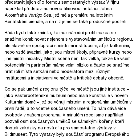
představit jejich dílo formou samostatných výstav. V říjnu
například představíme novou filmovou instalaci Johna
Akomfraha
Vertigo Sea
, jež měla premiéru na letošním
Benátském bienále, a na níž jsme se také produkčně podíleli.
Ráda bych také zmínila, že mezinárodní profil muzea se
snažíme kombinovat nejenom s vystavováním umělců z regionu,
ale hlavně se spoluprací s místními institucemi, ať již kulturními,
nebo vzdělávacími, jako jsou místní školy, přípravné kurzy nebo
jiné místní iniciativy. Místní scéna není tak velká, takže ke všem
potenciálním partnerům máme velmi blízko a často se snažíme
hrát roli místa setkání nebo moderátora mezi různými
institucemi a iniciativami ve městě a kritické debaty obecně.
Co se pak umění z regionu týče, ve městě jsou jiné instituce –
jako Västerbottenské muzeum nebo malá kunsthalle v novém
Kulturním domě – jež se věnují místním a regionálním umělcům v
první řadě, a to včetně současného umění. To nám dává více
svobody v našem programu. V minulém roce jsme například
pozvali osm současných umělců se sámskými kořeny, kteří
dostali zakázky na nová díla pro samostatné výstavy v
Bildmuseet. Tyto výstavy byly součástí programu Evropského