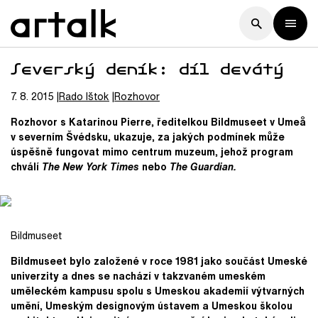
Severský deník: díl devátý
7. 8. 2015
Rado
Ištok
Rozhovor
Rozhovor s Katarinou Pierre
, ředitelkou Bildmuseet v Umeå
v severním Švédsku
, ukazuje, za jakých podmínek může
úspěšně fungovat mimo centrum muzeum, jehož program
chválí
The New York Times
nebo
The Guardian
.
Bildmuseet
Bildmuseet bylo založené v roce 1981 jako součást Umeské
univerzity a dnes se nachází v takzvaném umeském
uměleckém kampusu spolu s Umeskou akademií výtvarných
umění, Umeským designovým ústavem a Umeskou školou