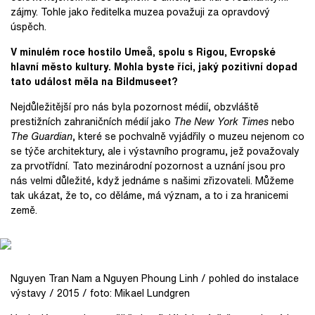
zájmy. Tohle jako ředitelka muzea považuji za opravdový
úspěch.
V minulém roce hostilo Umeå, spolu s Rigou, Evropské
hlavní město kultury. Mohla byste říci, jaký pozitivní dopad
tato událost měla na Bildmuseet?
Nejdůležitější pro nás byla pozornost médií, obzvláště
prestižních zahraničních médií jako
The New York Times
nebo
The Guardian
, které se pochvalně vyjádřily o muzeu nejenom co
se týče architektury, ale i výstavního programu, jež považovaly
za prvotřídní. Tato mezinárodní pozornost a uznání jsou pro
nás velmi důležité, když jednáme s našimi zřizovateli. Můžeme
tak ukázat, že to, co děláme, má význam, a to i za hranicemi
země.
Nguyen Tran Nam a Nguyen Phoung Linh / pohled do instalace
výstavy / 2015 / foto: Mikael Lundgren