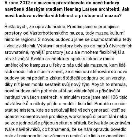
V roce 2012 se muzeum přestěhovalo do nové budovy
navržené dánským studiem Henning Larsen architekti. Jak
nová budova ovlivnila viditelnost a přístupnost muzea?
Řekla bych, že opravdu hodně. Předtím jsme si pronajímali
prostory od Västerbottenského muzea, tedy muzea kulturní
historie regionu. S novou budovou jsme se osamostatnili a tedy
i více zviditelnili. Výstavní prostory byly co do metrů čtverečních
srovnatelné, nynější prostory jsou ale mnohem flexibilnější a
atraktivnější. Kvalita architektury spolu s lokací v rámci
uměleckého kampusu u řeky z nás udělala muzeum, kam lidé
rádi chodí. Také musím zmínit, že s vidinou stěhování do nové
budovy se mi podařilo získat štědřejší podporu od univerzity,
díky níž jsem mohla sestavit svůj nový tým. Abych to shrnula,
nová budova nám pohohla stát se viditelnější a přívětivější
institucí ve všech směrech. V minulém roce jsme měli 106 tisíc
návštěvníků a někdy přijde o neděli i tisíc lidí. Podařilo se nám
stát se místem, kde se setkávají lidé všech generací, kteří se
účastní komentované prohlídky, workshopů či promítání nebo
se zde jednoduše přijdou setkat s přáteli. Sotva kdy poznávám
tváře návštěvníků, což znamená, že se nám opravdu povedlo
oslovit nejenom lidi se zájmem o umění, ale lidi s rozmanitými