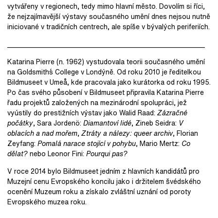
vytvářeny v regionech, tedy mimo hlavní město. Dovolím si říci,
že nejzajímavější výstavy současného umění dnes nejsou nutně
iniciované v tradičních centrech, ale spíše v bývalých periferiích.
__________________________________________________________
Katarina Pierre (n. 1962) vystudovala teorii současného umění
na Goldsmith´s College v Londýně. Od roku 2010 je ředitelkou
Bildmuseet v Umeå, kde pracovala jako kurátorka od roku 1995.
Po čas svého působení v Bildmuseet připravila Katarina Pierre
řadu projektů založených na mezinárodní spolupráci, jež
vyústily do prestižních výstav jako Walid Raad:
Zázračné
počátky
, Sara Jordenö:
Diamantoví lidé
, Zineb Seidra:
V
oblacích a nad mořem
,
Ztráty a nálezy: queer archiv
, Florian
Zeyfang:
Pomalá narace stojící v pohybu
, Mario Mertz:
Co
dělat?
nebo Leonor Fini:
Pourqui pas?
V roce 2014 bylo Bildmuseet jedním z hlavních kandidátů pro
Muzejní cenu Evropského koncilu jako i držitelem švédského
ocenění Muzeum roku a získalo zvláštní uznání od poroty
Evropského muzea roku.