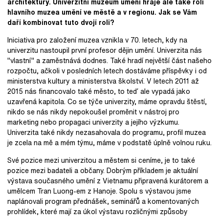
architektury. Univerzitní muzeum umění hraje ale také roli
hlavního muzea umění ve městě a v regionu. Jak se Vám
daří kombinovat tuto dvojí roli?
Iniciativa pro založení muzea vznikla v 70. letech, kdy na
univerzitu nastoupil první profesor dějin umění. Univerzita nás
"vlastní" a zaměstnává dodnes. Také hradí největší část našeho
rozpočtu, ačkoli v posledních letech dostáváme příspěvky i od
ministerstva kultury a ministerstva školství. V letech 2011 až
2015 nás financovalo také město, to teď ale vypadá jako
uzavřená kapitola. Co se týče univerzity, máme opravdu štěstí,
nikdo se nás nikdy nepokoušel proměnit v nástroj pro
marketing nebo propagaci univerzity a jejího výzkumu.
Univerzita také nikdy nezasahovala do programu, profil muzea
je zcela na mě a mém týmu, máme v podstatě úplně volnou ruku.
Své pozice mezi univerzitou a městem si ceníme, je to také
pozice mezi badateli a občany. Dobrým příkladem je aktuální
výstava současného umění z Vietnamu připravená kurátorem a
umělcem Tran Luong-em z Hanoje. Spolu s výstavou jsme
naplánovali program přednášek, seminářů a komentovaných
prohlídek, které mají za úkol výstavu rozličnými způsoby