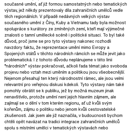
současné umění, ať již formou samostatných nebo tematických
výstav, jež někdy prezentovaly díla zahraničních umělců vedle
těch regionálních. V případě nedávných velkých výstav
současného umění z Číny, Kuby a Vietnamu tady byla možnost
spolupráce s kurátory ze zmíněných zemí, kteří mají výjimečné
znalosti o tamní umělecké scéně i politické situaci. To byl také
důvod, proč jsme se pro tyto výstavy nakonec rozhodli
navzdory faktu, že reprezentace umění mimo Evropy a
Spojených států v těchto národních rámcích se může jevit jako
problematická. I z tohoto důvodu neplánujeme v této linii
“národních” výstav pokračovat, ačkoli řada témat jako svoboda
projevu nebo vztah mezi uměním a politikou jsou všeobecnější.
Nejenom přesahují ten který národnostní rámec, ale jsou velmi
relevantní pro veřejnou diskusi kdekoli. Tyto výstavy nám také
pomohly obrátit se k publiku, jež by možná muzeum jinak
nenavštívilo, protože umění není jejich hlavním zájmem, ale
zajímají se o dění v tom kterém regionu, ať už kvůli svým
kořenům, zájmu o politiku nebo jenom kvůli cestovatelské
zkušenosti. Jak jsem ale již naznačila, v budoucnosti bychom
chtěli opět navázat na tradici integrace zahraničních umělců
spolu s místními umělci v tematických výstavách nebo