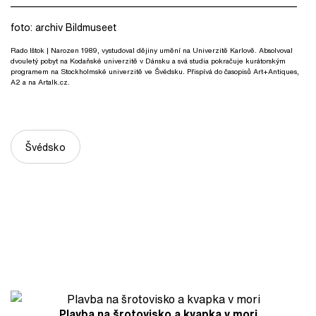
__________________________________________________________
foto: archiv Bildmuseet
Rado Ištok
| Narozen 1989, vystudoval dějiny umění na Univerzitě Karlově. Absolvoval
dvouletý pobyt na Kodaňské univerzitě v Dánsku a svá studia pokračuje kurátorským
programem na Stockholmské univerzitě ve Švédsku. Přispívá do časopisů Art+Antiques,
A2 a na Artalk.cz.
Švédsko
Plavba na šrotovisko a kvapka v mori