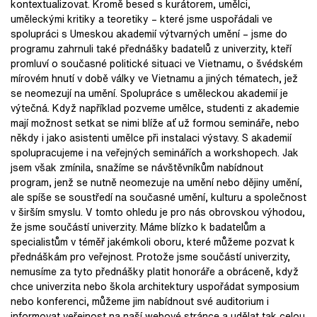
kontextualizovat. Kromě besed s kurátorem, umělci,
uměleckými kritiky a teoretiky – které jsme uspořádali ve
spolupráci s Umeskou akademií výtvarných umění – jsme do
programu zahrnuli také přednášky badatelů z univerzity, kteří
promluví o současné politické situaci ve Vietnamu, o švédském
mírovém hnutí v době války ve Vietnamu a jiných tématech, jež
se neomezují na umění. Spolupráce s uměleckou akademií je
výtečná. Když například pozveme umělce, studenti z akademie
mají možnost setkat se nimi blíže ať už formou semináře, nebo
někdy i jako asistenti umělce při instalaci výstavy. S akademií
spolupracujeme i na veřejných seminářích a workshopech. Jak
jsem však zmínila, snažíme se návštěvníkům nabídnout
program, jenž se nutně neomezuje na umění nebo dějiny umění,
ale spíše se soustředí na současné umění, kulturu a společnost
v širším smyslu. V tomto ohledu je pro nás obrovskou výhodou,
že jsme součástí univerzity. Máme blízko k badatelům a
specialistům v téměř jakémkoli oboru, které můžeme pozvat k
přednáškám pro veřejnost. Protože jsme součástí univerzity,
nemusíme za tyto přednášky platit honoráře a obráceně, když
chce univerzita nebo škola architektury uspořádat symposium
nebo konferenci, můžeme jim nabídnout své auditorium i
informovat veřejnost na naší webové stránce a udělat tak celou