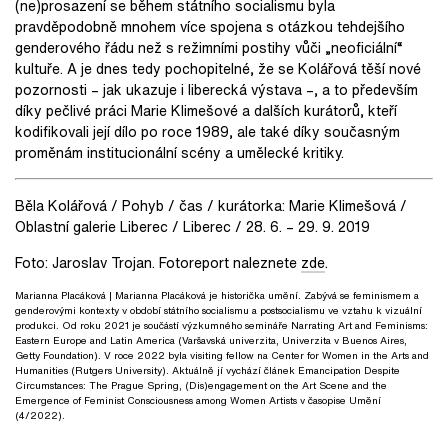
(ne)prosazení se během státního socialismu byla
pravděpodobně mnohem více spojena s otázkou tehdejšího
genderového řádu než s režimními postihy vůči „neoficiální“
kultuře. A je dnes tedy pochopitelné, že se Kolářová těší nové
pozornosti – jak ukazuje i liberecká výstava –, a to především
díky pečlivé práci Marie Klimešové a dalších kurátorů, kteří
kodifikovali její dílo po roce 1989, ale také díky současným
proměnám institucionální scény a umělecké kritiky.
Běla Kolářová / Pohyb / čas / kurátorka: Marie Klimešová /
Oblastní galerie Liberec / Liberec / 28. 6. – 29. 9. 2019
Foto: Jaroslav Trojan. Fotoreport naleznete
zde
.
Marianna Placáková
| Marianna Placáková je historička umění. Zabývá se feminismem a
genderovými kontexty v období státního socialismu a postsocialismu ve vztahu k vizuální
produkci. Od roku 2021 je součástí výzkumného semináře Narrating Art and Feminisms:
Eastern Europe and Latin America (Varšavská univerzita, Univerzita v Buenos Aires,
Getty Foundation). V roce 2022 byla visiting fellow na Center for Women in the Arts and
Humanities (Rutgers University). Aktuálně jí vychází článek Emancipation Despite
Circumstances: The Prague Spring, (Dis)engagement on the Art Scene and the
Emergence of Feminist Consciousness among Women Artists v časopise Umění
(4/2022).