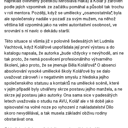
například ovlivněny poetikou Miroslava Háka) a Kolář jí zároveň
podle jejích vzpomínek ze začátku pomáhal a působil tak trochu
v roli mentora. Později, když se umělecky „osamostatnila“, byla
ale společensky nadále v pozadí za svým mužem, na něhož
většina lidí vzpomíná jako na velmi autoritativní osobnost, ve
srovnání s ní navíc o dekádu starší.
Této situace si všimla již v polovině šedesátých let Ludmila
Vachtová, když Kolářové uspořádala její první výstavu a do
katalogu napsala, že autorka „bude vždycky v nevýhodě, ani ne
tak proto, že nemá posvěcení profesionálního výtvarného
školení, jako proto, že se jmenuje Běla Kolářová“. O absenci
absolvování vysoké umělecké školy Kolářové by se dalo
uvažovat zároveň i v negativním smyslu z hlediska jejího
společenského statusu a kontaktů na umělecké scéně, které
v jejím případě byly utvářeny skrze postavu jejího manžela, a ne
skrze její postavu jako autorky. Ona sama sice v padesátých
letech uvažovala o studiu na AVU, Kolář ale v té době jako
spisovatel na volné noze po vyhození z nakladatelství Dílo
skoro nevydělával, a tak musela základní obživu rodiny
obstarávat ona.