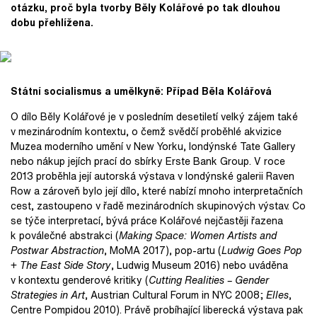
otázku, proč byla tvorby Běly Kolářové po tak dlouhou
dobu přehlížena.
Státní socialismus a umělkyně: Případ Běla Kolářová
O dílo Běly Kolářové je v posledním desetiletí velký zájem také
v mezinárodním kontextu, o čemž svědčí proběhlé akvizice
Muzea moderního umění v New Yorku, londýnské Tate Gallery
nebo nákup jejích prací do sbírky Erste Bank Group. V roce
2013 proběhla její autorská výstava v londýnské galerii Raven
Row a zároveň bylo její dílo, které nabízí mnoho interpretačních
cest, zastoupeno v řadě mezinárodních skupinových výstav. Co
se týče interpretací, bývá práce Kolářové nejčastěji řazena
k poválečné abstrakci (
Making Space: Women Artists and
Postwar Abstraction
, MoMA 2017), pop-artu (
Ludwig Goes Pop
+
The East Side Story
, Ludwig Museum 2016) nebo uváděna
v kontextu genderové kritiky (
Cutting Realities – Gender
Strategies in Art
, Austrian Cultural Forum in NYC 2008;
Elles
,
Centre Pompidou 2010). Právě probíhající liberecká výstava pak