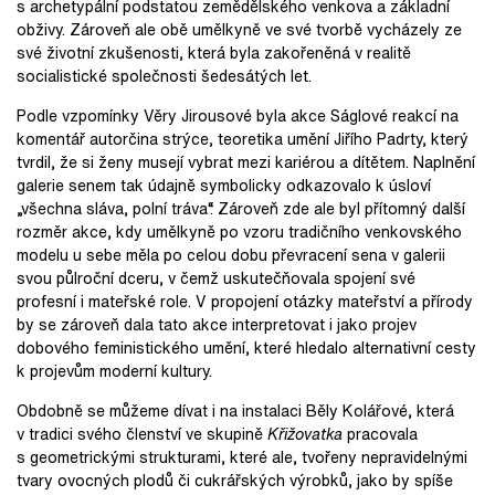
s archetypální podstatou zemědělského venkova a základní
obživy. Zároveň ale obě umělkyně ve své tvorbě vycházely ze
své životní zkušenosti, která byla zakořeněná v realitě
socialistické společnosti šedesátých let.
Podle vzpomínky Věry Jirousové byla akce Ságlové reakcí na
komentář autorčina strýce, teoretika umění Jiřího Padrty, který
tvrdil, že si ženy musejí vybrat mezi kariérou a dítětem. Naplnění
galerie senem tak údajně symbolicky odkazovalo k úsloví
„všechna sláva, polní tráva“. Zároveň zde ale byl přítomný další
rozměr akce, kdy umělkyně po vzoru tradičního venkovského
modelu u sebe měla po celou dobu převracení sena v galerii
svou půlroční dceru, v čemž uskutečňovala spojení své
profesní i mateřské role. V propojení otázky mateřství a přírody
by se zároveň dala tato akce interpretovat i jako projev
dobového feministického umění, které hledalo alternativní cesty
k projevům moderní kultury.
Obdobně se můžeme dívat i na instalaci Běly Kolářové, která
v tradici svého členství ve skupině
Křižovatka
pracovala
s geometrickými strukturami, které ale, tvořeny nepravidelnými
tvary ovocných plodů či cukrářských výrobků, jako by spíše