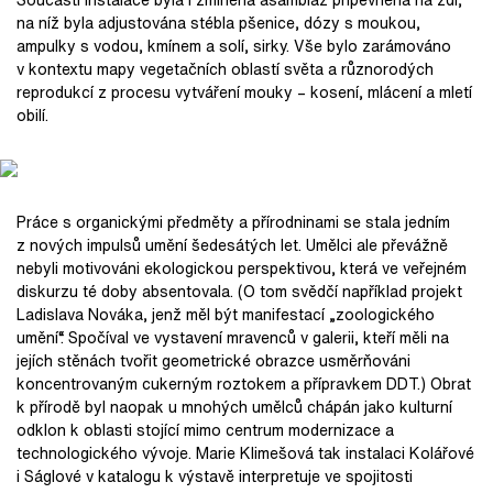
na níž byla adjustována stébla pšenice, dózy s moukou,
ampulky s vodou, kmínem a solí, sirky. Vše bylo zarámováno
v kontextu mapy vegetačních oblastí světa a různorodých
reprodukcí z procesu vytváření mouky – kosení, mlácení a mletí
obilí.
Práce s organickými předměty a přírodninami se stala jedním
z nových impulsů umění šedesátých let. Umělci ale převážně
nebyli motivováni ekologickou perspektivou, která ve veřejném
diskurzu té doby absentovala. (O tom svědčí například projekt
Ladislava Nováka, jenž měl být manifestací „zoologického
umění“. Spočíval ve vystavení mravenců v galerii, kteří měli na
jejích stěnách tvořit geometrické obrazce usměrňováni
koncentrovaným cukerným roztokem a přípravkem DDT.) Obrat
k přírodě byl naopak u mnohých umělců chápán jako kulturní
odklon k oblasti stojící mimo centrum modernizace a
technologického vývoje. Marie Klimešová tak instalaci Kolářové
i Ságlové v katalogu k výstavě interpretuje ve spojitosti