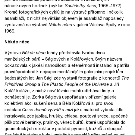
náramkových hodinek (cyklus
Součástky času
, 1968–1972).
Kromě fotografických cyklů je na výstavě přítomno i několik
asambláží, z nichž největším objevem je asambláž naposledy
vystavená na výstavě
Někde něco
v galerii Václava Špály v roce
1969.
Někde něco
Výstava
Někde něco
tehdy představila tvorbu dvou
manželských párů – Ságlových a Kolářových. Svým názvem
odkazovala k jakési nahodilosti a efemérnosti instalací a patřila
pravděpodobně k nejexperimentálnějším galerijním projektům
šedesátých let. Jan Ságl zde vystavil fotografie z koncertů
The
Primitives Group
a
The Plastic People of the Universe
a Jiří
Kolář koláže, z nichž návštěvníci mohli odtrhávat listy a
odnášet si je. Zorka Ságlová uspořádala v přízemí galerie
kolektivní akci sušení sena a Běla Kolářová si pro svou
instalaci
Co se denně vytváří a mizí
jako materiál vybrala jídlo.
Instalovala zde jablka, hrušky, chleba, pouťová srdce, upečené
piškotové beránky, pralinky, věnec buřtů, které uspořádala do
geometrických struktur v podobě pyramid, kuželů a sloupců.
Součástí instalace byla i zmíněná asambláž připevněná na zdi,