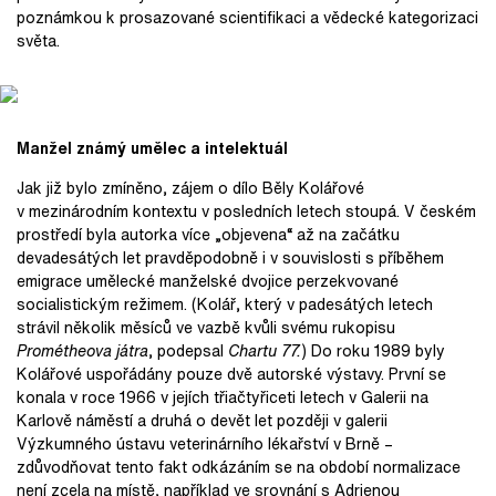
poznámkou k prosazované scientifikaci a vědecké kategorizaci
světa.
Manžel známý umělec a intelektuál
Jak již bylo zmíněno, zájem o dílo Běly Kolářové
v mezinárodním kontextu v posledních letech stoupá. V českém
prostředí byla autorka více „objevena“ až na začátku
devadesátých let pravděpodobně i v souvislosti s příběhem
emigrace umělecké manželské dvojice perzekvované
socialistickým režimem. (Kolář, který v padesátých letech
strávil několik měsíců ve vazbě kvůli svému rukopisu
Prométheova játra
, podepsal
Chartu 77.
) Do roku 1989 byly
Kolářové uspořádány pouze dvě autorské výstavy. První se
konala v roce 1966 v jejích třiačtyřiceti letech v Galerii na
Karlově náměstí a druhá o devět let později v galerii
Výzkumného ústavu veterinárního lékařství v Brně –
zdůvodňovat tento fakt odkázáním se na období normalizace
není zcela na místě, například ve srovnání s Adrienou