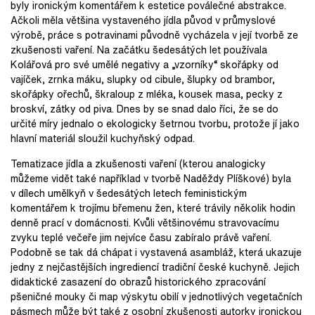
byly ironickým komentářem k estetice poválečné abstrakce.
Ačkoli měla většina vystaveného jídla původ v průmyslové
výrobě, práce s potravinami původně vycházela v její tvorbě ze
zkušenosti vaření. Na začátku šedesátých let používala
Kolářová pro své umělé negativy a „vzorníky“ skořápky od
vajíček, zrnka máku, slupky od cibule, šlupky od brambor,
skořápky ořechů, škraloup z mléka, kousek masa, pecky z
broskví, zátky od piva. Dnes by se snad dalo říci, že se do
určité míry jednalo o ekologicky šetrnou tvorbu, protože jí jako
hlavní materiál sloužil kuchyňský odpad.
Tematizace jídla a zkušenosti vaření (kterou analogicky
můžeme vidět také například v tvorbě Naděždy Plíškové) byla
v dílech umělkyň v šedesátých letech feministickým
komentářem k trojímu břemenu žen, které trávily několik hodin
denně prací v domácnosti. Kvůli většinovému stravovacímu
zvyku teplé večeře jim nejvíce času zabíralo právě vaření.
Podobně se tak dá chápat i vystavená asambláž, která ukazuje
jedny z nejčastějších ingrediencí tradiční české kuchyně. Jejich
didaktické zasazení do obrazů historického zpracování
pšeničné mouky či map výskytu obilí v jednotlivých vegetačních
pásmech může být také z osobní zkušenosti autorky ironickou