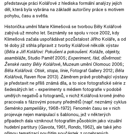
představuje práci Kolářové z hlediska formální analýzy jejích
děl, která byla vybrána na základě autorčiny práce s motivem
pohybu, času a světla.
Historička umění Marie Klimešová se tvorbou Běly Kolářové
zabývá už mnoho let. Seznámily se spolu v roce 2002, kdy
Klimešová začala uspořádávat pozůstalost Jiřího Koláře, a od
té doby již stihla připravit z tvorby Kolářové několik výstav
(
Běla a Jiří Kolářovi: Pokušení a pokoušení. Koláže, objekty,
asambláže
, Studio Paměť 2005;
Experiment, řád, důvěrnost:
Ženské rastry Běly Kolářové
, Muzeum umění Olomouc 2006;
Běla Kolářová: Otisk, stopa, linie
, Fotograf Gallery 2012;
Běla
Kolářová
, Raven Row 2013). Záměrem právě probíhající výstavy
je představit ne příliš známá díla, a to sice fotografické série z
šedesátých let – experimenty s médiem fotografie v podobě
umělých negativů a fotogramů, v nichž Kolářová kromě jiného
pracovala s fázovými posuny předmětů (např. neznámý cyklus
Seménko pampelišky
, 1968–1972). Fenomén času se v nich
projevuje nejen manipulací s šablonou, jež v některých
případech dala vzniknout fotografiím působícím jako vizuální
hudební partitury (
Gavota
, 1961,
Rondo
, 1962), ale také jeho
přímou tematizací použitím součástek z rozebraných