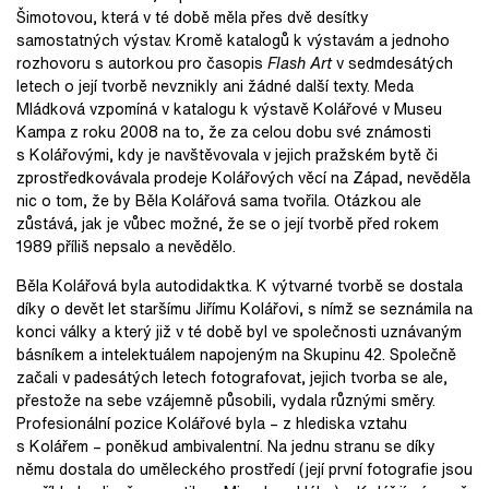
Šimotovou, která v té době měla přes dvě desítky
samostatných výstav. Kromě katalogů k výstavám a jednoho
rozhovoru s autorkou pro časopis
Flash Art
v sedmdesátých
letech o její tvorbě nevznikly ani žádné další texty. Meda
Mládková vzpomíná v katalogu k výstavě Kolářové v Museu
Kampa z roku 2008 na to, že za celou dobu své známosti
s Kolářovými, kdy je navštěvovala v jejich pražském bytě či
zprostředkovávala prodeje Kolářových věcí na Západ, nevěděla
nic o tom, že by Běla Kolářová sama tvořila. Otázkou ale
zůstává, jak je vůbec možné, že se o její tvorbě před rokem
1989 příliš nepsalo a nevědělo.
Běla Kolářová byla autodidaktka. K výtvarné tvorbě se dostala
díky o devět let staršímu Jiřímu Kolářovi, s nímž se seznámila na
konci války a který již v té době byl ve společnosti uznávaným
básníkem a intelektuálem napojeným na Skupinu 42. Společně
začali v padesátých letech fotografovat, jejich tvorba se ale,
přestože na sebe vzájemně působili, vydala různými směry.
Profesionální pozice Kolářové byla – z hlediska vztahu
s Kolářem – poněkud ambivalentní. Na jednu stranu se díky
němu dostala do uměleckého prostředí (její první fotografie jsou