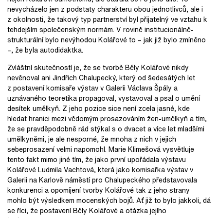
nevycházelo jen z podstaty charakteru obou jednotlivců, ale i
z okolnosti, že takový typ partnerství byl přijatelný ve vztahu k
tehdejším společenským normám. V rovině institucionálně-
strukturální bylo nevýhodou Kolářové to – jak již bylo zmíněno
–, že byla autodidaktka.
Zvláštní skutečností je, že se tvorbě Běly Kolářové nikdy
nevěnoval ani Jindřich Chalupecký, který od šedesátých let
z postavení komisaře výstav v Galerii Václava Špály a
uznávaného teoretika propagoval, vystavoval a psal o umění
desítek umělkyň. Z jeho pozice sice není zcela jasné, kde
hledat hranici mezi vědomým prosazováním žen-umělkyň a tím,
že se pravděpodobně rád stýkal s o dvacet a více let mladšími
umělkyněmi, je ale nesporné, že mnoha z nich v jejich
sebeprosazení velmi napomohl. Marie Klimešová vysvětluje
tento fakt mimo jiné tím, že jako první upořádala výstavu
Kolářové Ludmila Vachtová, která jako komisařka výstav v
Galerii na Karlově náměstí pro Chalupeckého představovala
konkurenci a opomíjení tvorby Kolářové tak z jeho strany
mohlo být výsledkem mocenských bojů. Ať již to bylo jakkoli, dá
se říci, že postavení Běly Kolářové a otázka jejího