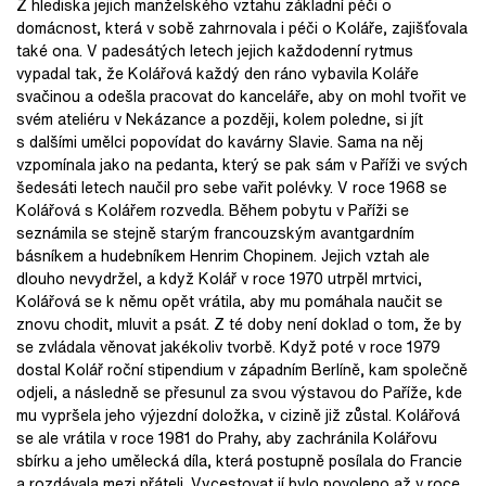
Z hlediska jejich manželského vztahu základní péči o
domácnost, která v sobě zahrnovala i péči o Koláře, zajišťovala
také ona. V padesátých letech jejich každodenní rytmus
vypadal tak, že Kolářová každý den ráno vybavila Koláře
svačinou a odešla pracovat do kanceláře, aby on mohl tvořit ve
svém ateliéru v Nekázance a později, kolem poledne, si jít
s dalšími umělci popovídat do kavárny Slavie. Sama na něj
vzpomínala jako na pedanta, který se pak sám v Paříži ve svých
šedesáti letech naučil pro sebe vařit polévky. V roce 1968 se
Kolářová s Kolářem rozvedla. Během pobytu v Paříži se
seznámila se stejně starým francouzským avantgardním
básníkem a hudebníkem Henrim Chopinem. Jejich vztah ale
dlouho nevydržel, a když Kolář v roce 1970 utrpěl mrtvici,
Kolářová se k němu opět vrátila, aby mu pomáhala naučit se
znovu chodit, mluvit a psát. Z té doby není doklad o tom, že by
se zvládala věnovat jakékoliv tvorbě. Když poté v roce 1979
dostal Kolář roční stipendium v západním Berlíně, kam společně
odjeli, a následně se přesunul za svou výstavou do Paříže, kde
mu vypršela jeho výjezdní doložka, v cizině již zůstal. Kolářová
se ale vrátila v roce 1981 do Prahy, aby zachránila Kolářovu
sbírku a jeho umělecká díla, která postupně posílala do Francie
a rozdávala mezi přáteli. Vycestovat jí bylo povoleno až v roce