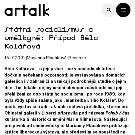
Státní socialismus a
umělkyně: Případ Běla
Kolářová
15. 7. 2019
Marianna
Placáková
Recenze
Běla Kolářová – a její práce – se v posledních letech
dočkala nečekané pozornosti: je vystavována v domácích
galeriích i v zahraničí a vznikají podrobnější studie o jejím
díle. Tím lokální dějiny umění alespoň zčásti odčiňují její
přehlížení za dob státního socialismu i po roce 1989, kdy
byla vždy spíše známa jako „manželka Jiřího Koláře“. Do
počtu výstav se řadí i aktuální sólová přehlídka, kterou pro
Oblastní galerii v Liberci připravila pod názvem
Pohyb / čas
kurátorka a historička umění Marie Klimešová. Následující
příspěvek od uměnovědkyně Marianny Placákové přibližuje
krátce libereckou výstavu, ale především se soustředí na