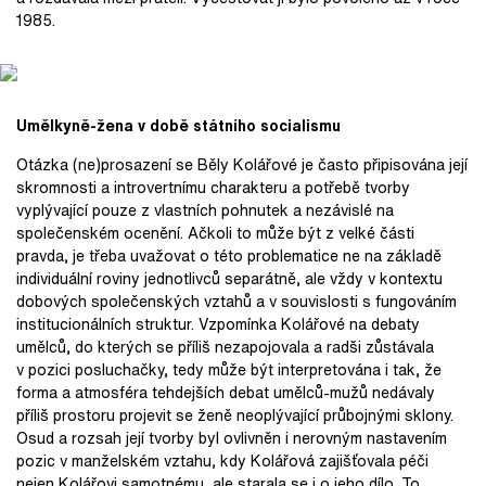
1985.
Umělkyně-žena v době státního socialismu
Otázka (ne)prosazení se Běly Kolářové je často připisována její
skromnosti a introvertnímu charakteru a potřebě tvorby
vyplývající pouze z vlastních pohnutek a nezávislé na
společenském ocenění. Ačkoli to může být z velké části
pravda, je třeba uvažovat o této problematice ne na základě
individuální roviny jednotlivců separátně, ale vždy v kontextu
dobových společenských vztahů a v souvislosti s fungováním
institucionálních struktur. Vzpomínka Kolářové na debaty
umělců, do kterých se příliš nezapojovala a radši zůstávala
v pozici posluchačky, tedy může být interpretována i tak, že
forma a atmosféra tehdejších debat umělců-mužů nedávaly
příliš prostoru projevit se ženě neoplývající průbojnými sklony.
Osud a rozsah její tvorby byl ovlivněn i nerovným nastavením
pozic v manželském vztahu, kdy Kolářová zajišťovala péči
nejen Kolářovi samotnému, ale starala se i o jeho dílo. To