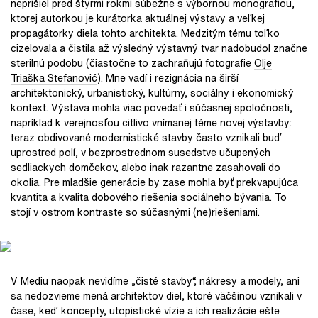
neprišiel pred štyrmi rokmi súbežne s výbornou monografiou,
ktorej autorkou je kurátorka aktuálnej výstavy a veľkej
propagátorky diela tohto architekta. Medzitým tému toľko
cizelovala a čistila až výsledný výstavný tvar nadobudol značne
sterilnú podobu (čiastočne to zachraňujú fotografie
Olje
Triaška Stefanović
). Mne vadí i rezignácia na širší
architektonický, urbanistický, kultúrny, sociálny i ekonomický
kontext. Výstava mohla viac povedať i súčasnej spoločnosti,
napríklad k verejnosťou citlivo vnímanej téme novej výstavby:
teraz obdivované modernistické stavby často vznikali buď
uprostred polí, v bezprostrednom susedstve učupených
sedliackych domčekov, alebo inak razantne zasahovali do
okolia. Pre mladšie generácie by zase mohla byť prekvapujúca
kvantita a kvalita dobového riešenia sociálneho bývania. To
stojí v ostrom kontraste so súčasnými (ne)riešeniami.
V Mediu naopak nevidíme „čisté stavby“, nákresy a modely, ani
sa nedozvieme mená architektov diel, ktoré väčšinou vznikali v
čase, keď koncepty, utopistické vízie a ich realizácie ešte