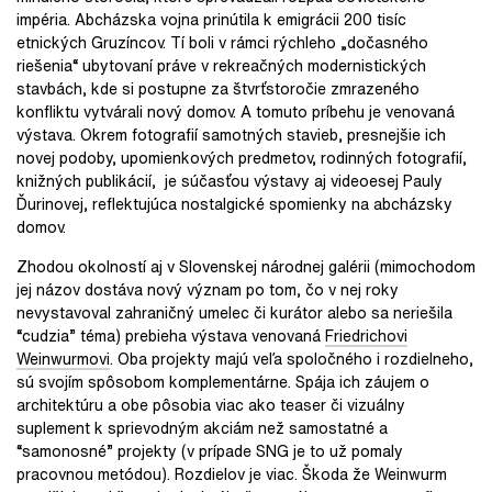
impéria. Abcházska vojna prinútila k emigrácii 200 tisíc
etnických Gruzíncov. Tí boli v rámci rýchleho „dočasného
riešenia“ ubytovaní práve v rekreačných modernistických
stavbách, kde si postupne za štvrťstoročie zmrazeného
konfliktu vytvárali nový domov. A tomuto príbehu je venovaná
výstava. Okrem fotografií samotných stavieb, presnejšie ich
novej podoby, upomienkových predmetov, rodinných fotografií,
knižných publikácií, je súčasťou výstavy aj videoesej Pauly
Ďurinovej, reflektujúca nostalgické spomienky na abcházsky
domov.
Zhodou okolností aj v Slovenskej národnej galérii (mimochodom
jej názov dostáva nový význam po tom, čo v nej roky
nevystavoval zahraničný umelec či kurátor alebo sa neriešila
“cudzia” téma) prebieha výstava venovaná
Friedrichovi
Weinwurmovi
. Oba projekty majú veľa spoločného i rozdielneho,
sú svojím spôsobom komplementárne. Spája ich záujem o
architektúru a obe pôsobia viac ako teaser či vizuálny
suplement k sprievodným akciám než samostatné a
“samonosné” projekty (v prípade SNG je to už pomaly
pracovnou metódou). Rozdielov je viac. Škoda že Weinwurm