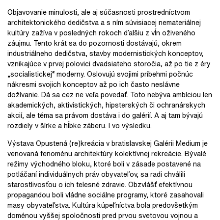
Objavovanie minulosti, ale aj súčasnosti prostredníctvom
architektonického dedičstva a s ním súvisiacej nemateriálnej
kultúry zažíva v posledných rokoch ďalšiu z vĺn oživeného
záujmu. Tento krát sa do pozornosti dostávajú, okrem
industriálneho dedičstva, stavby modernistických konceptov,
vznikajúce v prvej polovici dvadsiateho storočia, až po tie z éry
„socialistickej“ moderny. Oslovujú svojimi príbehmi počnúc
nákresmi svojich konceptov až po ich často neslávne
dožívanie. Dá sa cez ne veľa povedať. Toto nebýva ambíciou len
akademických, aktivistických, hipsterských či ochranárskych
akcií, ale téma sa právom dostáva i do galérií. A aj tam bývajú
rozdiely v šírke a hĺbke záberu. I vo výsledku.
Výstava Opustená (re)kreácia v bratislavskej Galérii Medium je
venovaná fenoménu architektúry kolektívnej rekreácie. Bývalé
režimy východného bloku, ktoré boli v zásade postavené na
potláčaní individuálnych práv obyvateľov, sa radi chválili
starostlivosťou o ich telesné zdravie. Obzvlášť efektívnou
propagandou boli vládne sociálne programy, ktoré zasahovali
masy obyvateľstva. Kultúra kúpeľníctva bola predovšetkým
doménou vyššej spoločnosti pred prvou svetovou vojnou a