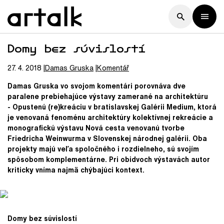
Domy bez súvislostí
27. 4. 2018
Damas
Gruska
Komentář
Damas Gruska vo svojom komentári porovnáva dve
paralene prebiehajúce výstavy zamerané na architektúru
- Opustenú (re)kreáciu v bratislavskej Galérii Medium, ktorá
je venovaná fenoménu architektúry kolektívnej rekreácie a
monografickú výstavu Nová cesta venovanú tvorbe
Friedricha Weinwurma v Slovenskej národnej galérii. Oba
projekty majú veľa spoločného i rozdielneho, sú svojím
spôsobom komplementárne. Pri obidvoch výstavách autor
kriticky vníma najmä
chýbajúci kontext.
Domy bez súvislostí