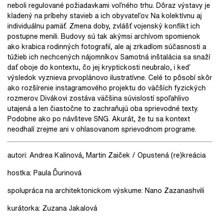
neboli regulované požiadavkami voľného trhu. Dôraz výstavy je
kladený na príbehy stavieb a ich obyvateľov. Na kolektívnu aj
individuálnu pamäť. Zmena doby, zvlášť vojenský konflikt ich
postupne menili. Budovy sú tak akýmsi archívom spomienok
ako krabica rodinných fotografií, ale aj zrkadlom súčasnosti a
túžieb ich nechcených nájomníkov. Samotná inštalácia sa snaží
dať oboje do kontextu, čo jej kryptickosti neubralo, i keď
výsledok vyznieva prvoplánovo ilustratívne. Celé to pôsobí skôr
ako rozšírenie instagramového projektu do väčších fyzických
rozmerov. Divákovi zostáva väčšina súvislostí spoľahlivo
utajená a len čiastočne to zachraňujú oba sprievodné texty.
Podobne ako po návšteve SNG. Akurát, že tu sa kontext
neodhalí zrejme ani v ohlasovanom sprievodnom programe.
autori: Andrea Kalinová, Martin Zaiček / Opustená (re)kreácia
hostka: Paula Ďurinová
spolupráca na architektonickom výskume: Nano Zazanashvili
kurátorka: Zuzana Jakalová