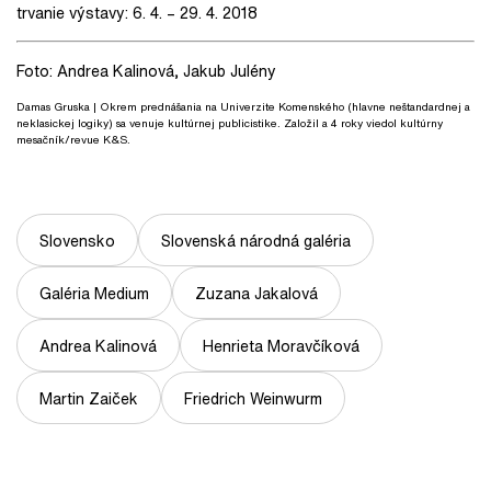
trvanie výstavy: 6. 4. – 29. 4. 2018
Foto: Andrea Kalinová, Jakub Julény
Damas Gruska
| Okrem prednášania na Univerzite Komenského (hlavne neštandardnej a
neklasickej logiky) sa venuje kultúrnej publicistike. Založil a 4 roky viedol kultúrny
mesačník/revue K&S.
Slovensko
Slovenská národná galéria
Galéria Medium
Zuzana Jakalová
Andrea Kalinová
Henrieta Moravčíková
Martin Zaiček
Friedrich Weinwurm