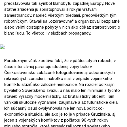
predstavovala tak symbol blahobytu západnej Európy. Nové
štátne zriadenia ju sprístupňovali širokým vrstvám
zamestnancov, naprieč všetkými triedami, predovšetkým tým
robotníckym. Stavali sa „ozdravovne“ a organizovali bezplatné
alebo veľmi dostupné pobyty v nich ako dôkaz starostlivosti o
blaho ľudu. To všetko i v službách propagandy.
Paradoxným však zostáva fakt, že v päťdesiatych rokoch, v
čase intenzívnej paranoje studenej vojny bolo v
Československu zakázané fotografovanie aj odborárskych
rekreačných zariadení, nakoľko mali v prípade vojenského
konfliktu slúžiť ako záložné nemocnice. Na rozdiel od krajín
bývalého Sovietskeho zväzu, u nás malo len minimum z týchto
stavieb výrazný modernistický, až brutalistický akcent. Tam
vznikali skutočne významné, zaujímavé a až futuristické diela.
Ich súčasný osud ovplyvňovala nie len nová politicko-
ekonomická situácia, ale ako je to je v prípade Gruzínska, aj
jeden z vojenských konfliktov z počiatku 90-tych rokov
minulého storočia, ktoré sprevádzali rozpad sovietskeho