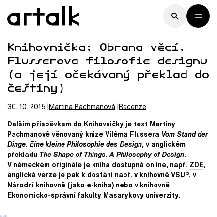
Knihovnička: Obrana věcí.
Flusserova filosofie designu
(a její očekávaný překlad do
češtiny)
30. 10. 2015
Martina
Pachmanová
Recenze
Dalším příspěvkem do Knihovničky je text Martiny
Pachmanové věnovaný knize Viléma Flussera
Vom Stand der
Dinge. Eine kleine Philosophie des Design
, v anglickém
překladu
The Shape of Things. A Philosophy of Design
.
V německém originále je kniha dostupná online, např.
ZDE
,
anglická verze je pak k dostání např. v knihovně VŠUP, v
Národní knihovně (jako e-kniha) nebo v knihovně
Ekonomicko-správní fakulty Masarykovy univerzity.