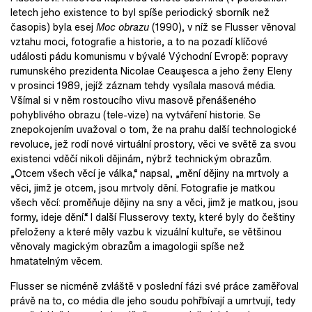
letech jeho existence to byl spíše periodický sborník než
časopis) byla esej
Moc obrazu
(1990), v níž se Flusser věnoval
vztahu moci, fotografie a historie, a to na pozadí klíčové
události pádu komunismu v bývalé Východní Evropě: popravy
rumunského prezidenta Nicolae Ceauşesca a jeho ženy Eleny
v prosinci 1989, jejíž záznam tehdy vysílala masová média.
Všímal si v něm rostoucího vlivu masově přenášeného
pohyblivého obrazu (tele-vize) na vytváření historie. Se
znepokojením uvažoval o tom, že na prahu další technologické
revoluce, jež rodí nové virtuální prostory, věci ve světě za svou
existenci vděčí nikoli dějinám, nýbrž technickým obrazům.
„Otcem všech věcí je válka,“ napsal, „mění dějiny na mrtvoly a
věci, jimž je otcem, jsou mrtvoly dění. Fotografie je matkou
všech věcí: proměňuje dějiny na sny a věci, jimž je matkou, jsou
formy, ideje dění.“ I další Flusserovy texty, které byly do češtiny
přeloženy a které měly vazbu k vizuální kultuře, se většinou
věnovaly magickým obrazům a imagologii spíše než
hmatatelným věcem.
Flusser se nicméně zvláště v poslední fázi své práce zaměřoval
právě na to, co média dle jeho soudu pohřbívají a umrtvují, tedy