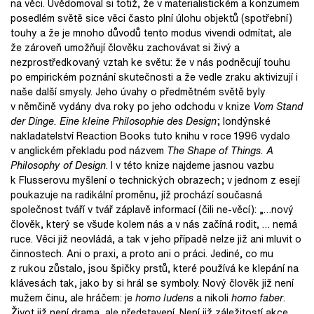
na věci. Uvědomoval si totiž, že v materialistickém a konzumem
posedlém světě sice věci často plní úlohu objektů (spotřební)
touhy a že je mnoho důvodů tento modus vivendi odmítat, ale
že zároveň umožňují člověku zachovávat si živý a
nezprostředkovaný vztah ke světu: že v nás podněcují touhu
po empirickém poznání skutečnosti a že vedle zraku aktivizují i
naše další smysly. Jeho úvahy o předmětném světě byly
v němčině vydány dva roky po jeho odchodu v knize
Vom Stand
der Dinge. Eine kleine Philosophie des Design
; londýnské
nakladatelství Reaction Books tuto knihu v roce 1996 vydalo
v anglickém překladu pod názvem
The Shape of Things. A
Philosophy of Design
. I v této knize najdeme jasnou vazbu
k Flusserovu myšlení o technických obrazech; v jednom z esejí
poukazuje na radikální proměnu, jíž prochází současná
společnost tváří v tvář záplavě informací (čili ne-věcí): „…nový
člověk, který se všude kolem nás a v nás začíná rodit, … nemá
ruce. Věci již neovládá, a tak v jeho případě nelze již ani mluvit o
činnostech. Ani o praxi, a proto ani o práci. Jediné, co mu
z rukou zůstalo, jsou špičky prstů, které používá ke klepání na
klávesách tak, jako by si hrál se symboly. Nový člověk již není
mužem činu, ale hráčem: je
homo ludens
a nikoli
homo faber
.
Život již není drama, ale představení. Není již záležitostí akce,