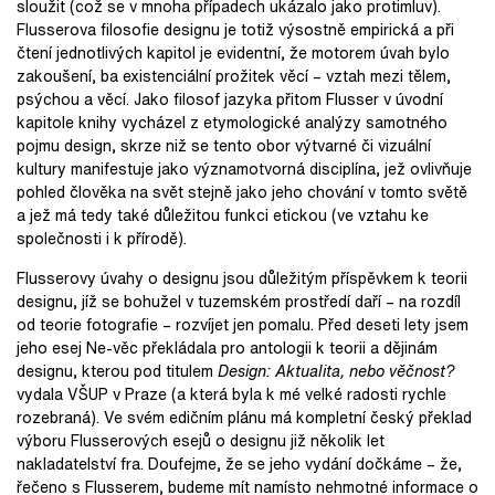
sloužit (což se v mnoha případech ukázalo jako protimluv).
Flusserova filosofie designu je totiž výsostně empirická a při
čtení jednotlivých kapitol je evidentní, že motorem úvah bylo
zakoušení, ba existenciální prožitek věcí – vztah mezi tělem,
psýchou a věcí. Jako filosof jazyka přitom Flusser v úvodní
kapitole knihy vycházel z etymologické analýzy samotného
pojmu design, skrze niž se tento obor výtvarné či vizuální
kultury manifestuje jako významotvorná disciplína, jež ovlivňuje
pohled člověka na svět stejně jako jeho chování v tomto světě
a jež má tedy také důležitou funkci etickou (ve vztahu ke
společnosti i k přírodě).
Flusserovy úvahy o designu jsou důležitým příspěvkem k teorii
designu, jíž se bohužel v tuzemském prostředí daří – na rozdíl
od teorie fotografie – rozvíjet jen pomalu. Před deseti lety jsem
jeho esej Ne-věc překládala pro antologii k teorii a dějinám
designu, kterou pod titulem
Design: Aktualita, nebo věčnost?
vydala VŠUP v Praze (a která byla k mé velké radosti rychle
rozebraná). Ve svém edičním plánu má kompletní český překlad
výboru Flusserových esejů o designu již několik let
nakladatelství fra. Doufejme, že se jeho vydání dočkáme – že,
řečeno s Flusserem, budeme mít namísto nehmotné informace o