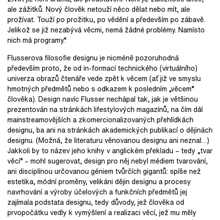
ale zážitků. Nový člověk netouží něco dělat nebo mít, ale
prožívat. Touží po prožitku, po vědění a především po zábavě.
Jelikož se již nezabývá věcmi, nemá žádné problémy. Namísto
nich má programy.“
Flusserova filosofie designu je nicméně pozoruhodná
především proto, že od in-formací technického (virtuálního)
univerza obrazů čtenáře vede zpět k věcem (ať již ve smyslu
hmotných předmětů nebo s odkazem k posledním „věcem“
člověka). Design navíc Flusser nechápal tak, jak je většinou
prezentován na stránkách lifestylových magazínů, na čím dál
mainstreamovějších a zkomercionalizovaných přehlídkách
designu, ba ani na stránkách akademických publikací o dějinách
designu. (Možná, že literaturu věnovanou designu ani neznal…)
Jakkoli by to název jeho knihy v anglickém překladu – tedy „tvar
věcí“ – mohl sugerovat, design pro něj nebyl médiem tvarování,
ani disciplínou určovanou géniem tvůrčích gigantů: spíše než
estetika, módní proměny, velikáni dějin designu a procesy
navrhování a výroby účelových a funkčních předmětů jej
zajímala podstata designu, tedy důvody, jež člověka od
prvopočátku vedly k vymýšlení a realizaci věcí, jež mu měly