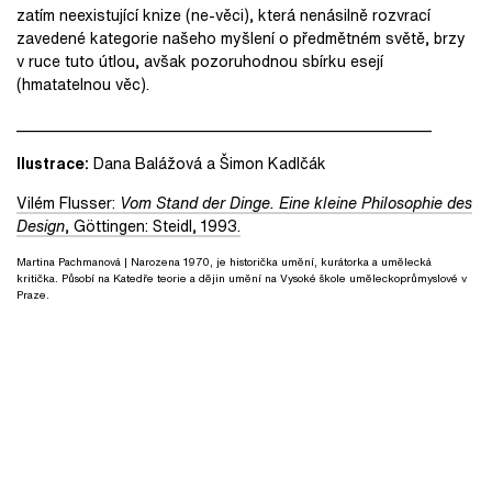
zatím neexistující knize (ne-věci), která nenásilně rozvrací
zavedené kategorie našeho myšlení o předmětném světě, brzy
v ruce tuto útlou, avšak pozoruhodnou sbírku esejí
(hmatatelnou věc).
______________________________________________________
Ilustrace:
Dana Balážová a Šimon Kadlčák
Vilém Flusser:
Vom Stand der Dinge. Eine kleine Philosophie des
Design
, Göttingen: Steidl, 1993.
Martina Pachmanová
| Narozena 1970, je historička umění, kurátorka a umělecká
kritička. Působí na Katedře teorie a dějin umění na Vysoké škole uměleckoprůmyslové v
Praze.