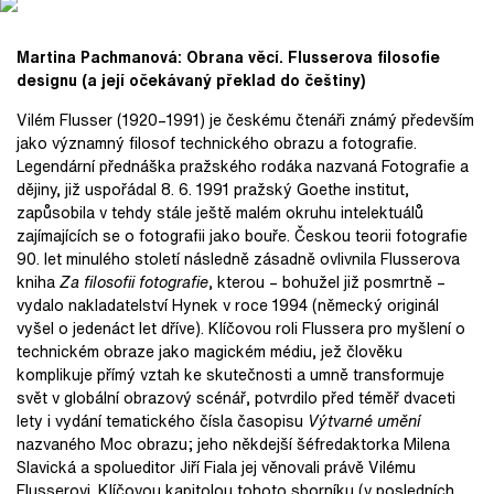
Martina Pachmanová: Obrana věcí. Flusserova filosofie
designu (a její očekávaný překlad do češtiny)
Vilém Flusser (1920–1991) je českému čtenáři známý především
jako významný filosof technického obrazu a fotografie.
Legendární přednáška pražského rodáka nazvaná Fotografie a
dějiny, již uspořádal 8. 6. 1991 pražský Goethe institut,
zapůsobila v tehdy stále ještě malém okruhu intelektuálů
zajímajících se o fotografii jako bouře. Českou teorii fotografie
90. let minulého století následně zásadně ovlivnila Flusserova
kniha
Za filosofii fotografie
, kterou – bohužel již posmrtně –
vydalo nakladatelství Hynek v roce 1994 (německý originál
vyšel o jedenáct let dříve). Klíčovou roli Flussera pro myšlení o
technickém obraze jako magickém médiu, jež člověku
komplikuje přímý vztah ke skutečnosti a umně transformuje
svět v globální obrazový scénář, potvrdilo před téměř dvaceti
lety i vydání tematického čísla časopisu
Výtvarné umění
nazvaného Moc obrazu; jeho někdejší šéfredaktorka Milena
Slavická a spolueditor Jiří Fiala jej věnovali právě Vilému
Flusserovi. Klíčovou kapitolou tohoto sborníku (v posledních