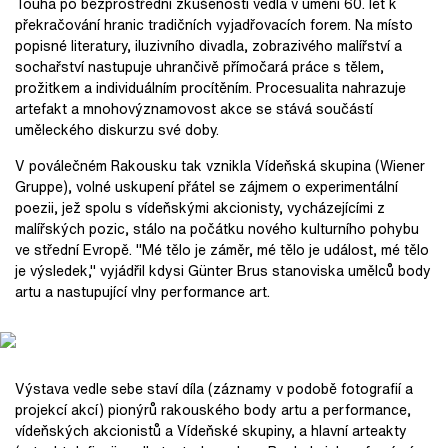
Touha po bezprostřední zkušenosti vedla v umění 60. let k
překračování hranic tradičních vyjadřovacích forem. Na místo
popisné literatury, iluzivního divadla, zobrazivého malířství a
sochařství nastupuje uhrančivě přímočará práce s tělem,
prožitkem a individuálním procítěním. Procesualita nahrazuje
artefakt a mnohovýznamovost akce se stává součástí
uměleckého diskurzu své doby.
V poválečném Rakousku tak vznikla Vídeňská skupina (Wiener
Gruppe), volné uskupení přátel se zájmem o experimentální
poezii, jež spolu s vídeňskými akcionisty, vycházejícími z
malířských pozic, stálo na počátku nového kulturního pohybu
ve střední Evropě. "Mé tělo je záměr, mé tělo je událost, mé tělo
je výsledek," vyjádřil kdysi Günter Brus stanoviska umělců body
artu a nastupující vlny performance art.
Výstava vedle sebe staví díla (záznamy v podobě fotografií a
projekcí akcí) pionýrů rakouského body artu a performance,
vídeňských akcionistů a Vídeňské skupiny, a hlavní arteakty