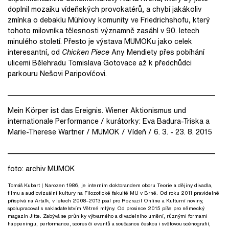
doplnil mozaiku vídeňských provokatérů, a chybí jakákoliv
zmínka o debaklu Mühlovy komunity ve Friedrichshofu, který
tohoto milovníka tělesnosti významně zasáhl v 90. letech
minulého století. Přesto je výstava MUMOKu jako celek
interesantní, od
Chicken Piece
Any Mendiety přes pobíhání
ulicemi Bělehradu Tomislava Gotovace až k předchůdci
parkouru Nešovi Paripovíćovi.
__________________________________________________________
Mein Körper ist das Ereignis. Wiener Aktionismus und
internationale Performance / kurátorky: Eva Badura-Triska a
Marie-Therese Wartner / MUMOK / Vídeň / 6. 3. - 23. 8. 2015
__________________________________________________________
foto: archiv MUMOK
Tomáš Kubart
| Narozen 1986, je interním doktorandem oboru Teorie a dějiny divadla,
filmu a audiovizuální kultury na Filozofické fakultě MU v Brně. Od roku 2011 pravidelně
přispívá na Artalk, v letech 2008–2013 psal pro Rozrazil Online a Kulturní noviny,
spolupracoval s nakladatelstvím Větrné mlýny. Od prosince 2015 píše pro německý
magazín Jitte. Zabývá se průniky výtvarného a divadelního umění, různými formami
happeningu, performance, scores či eventů a současnou českou i světovou scénografií,