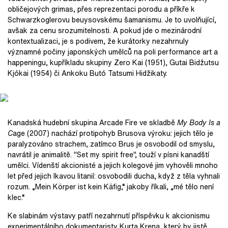
obličejových grimas, přes reprezentaci porodu a příkře k
Schwarzkoglerovu beuysovskému šamanismu. Je to uvolňující,
avšak za cenu srozumitelnosti. A pokud jde o mezinárodní
kontextualizaci, je s podivem, že kurátorky nezahrnuly
významné počiny japonských umělců na poli performance art a
happeningu, kupříkladu skupiny Zero Kai (1951), Gutai Bidžutsu
Kjókai (1954) či Ankoku Butó Tatsumi Hidžikaty.
Kanadská hudební skupina Arcade Fire ve skladbě
My Body Is a
C
age (2007) nachází protipohyb Brusova výroku: jejich tělo je
paralyzováno strachem, zatímco Brus je osvobodil od smyslu,
navrátil je animalitě. "Set my spirit free", touží v písni kanadští
umělci. Vídenští akcionisté a jejich kolegové jim vyhověli mnoho
let před jejich lkavou litanií: osvobodili ducha, když z těla vyhnali
rozum. „Mein Körper ist kein Käfig,“ jakoby říkali, „mé tělo není
klec.“
Ke slabinám výstavy patří nezahrnutí příspěvku k akcionismu
experimentálního dokumentaristy Kurta Krena, který by jistě