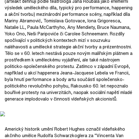
(arteakt definuji podle teatrologa Jana Roubala jako efemérní
výsledek uměleckého díla, typický pro performance, happening
a akční tvorbu) mezinárodní performance scény, například díla
Mariny Abramović, Tomislava Gotovace, Iona Grigoresca,
Natalie LL, Paula McCarthyho, Any Mendiety, Bruce Naumana,
Yoko Ono, Neši Paripoviće či Carolee Schneemann. Rozdíly
spočívající v politických kontextech mizí v souzvuku
naléhavosti a umělecké strategie akční tvorby a prézentnostni.
Tělo se v 60. letech nestává pouze novým malířským plátnem a
prostředkem k uměleckému vyjádření, ale také nástrojem
politicko-společenského protestu. Zatímco v západní Evropě,
například u akcí happenera Jeana-Jacquese Lebela ve Francii,
byla hnutí performance a body artu součástí společensko-
politického revolučního pohybu, Rakousko 60. let nepoznalo
bouřlivé protesty na univerzitách, naopak sociální napětí mladé
generace implodovalo v činnosti vídeňských akcionistů.
Americký historik umění Robert Hughes označil vídeňského
akčního umělce Rudolfa Schwarzkoglera za "Vincenta Van