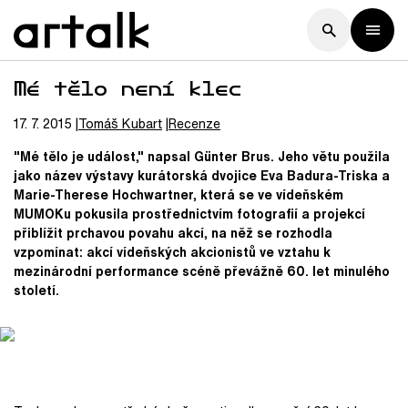
Mé tělo není klec
17. 7. 2015
Tomáš
Kubart
Recenze
"Mé tělo je událost," napsal Günter Brus. Jeho větu použila
jako název výstavy kurátorská dvojice Eva Badura-Triska a
Marie-Therese Hochwartner, která se ve vídeňském
MUMOKu pokusila prostřednictvím fotografií a projekcí
přiblížit prchavou povahu akcí, na něž se rozhodla
vzpomínat: akcí vídeňských akcionistů ve vztahu k
mezinárodní performance scéně převážně 60. let minulého
století.