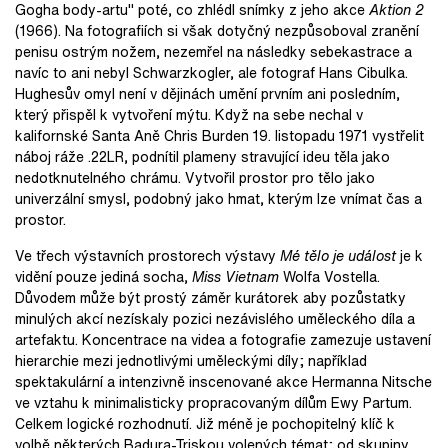
Gogha body-artu" poté, co zhlédl snímky z jeho akce
Aktion 2
(1966). Na fotografiích si však dotyčný nezpůsoboval zranění
penisu ostrým nožem, nezemřel na následky sebekastrace a
navíc to ani nebyl Schwarzkogler, ale fotograf Hans Cibulka.
Hughesův omyl není v dějinách umění prvním ani posledním,
který přispěl k vytvoření mýtu. Když na sebe nechal v
kalifornské Santa Aně Chris Burden 19. listopadu 1971 vystřelit
náboj ráže .22LR, podnítil plameny stravující ideu těla jako
nedotknutelného chrámu. Vytvořil prostor pro tělo jako
univerzální smysl, podobný jako hmat, kterým lze vnímat čas a
prostor.
Ve třech výstavních prostorech výstavy
Mé tělo je událost
je k
vidění pouze jediná socha,
Miss Vietnam
Wolfa Vostella.
Důvodem může být prostý záměr kurátorek aby pozůstatky
minulých akcí nezískaly pozici nezávislého uměleckého díla a
artefaktu. Koncentrace na videa a fotografie zamezuje ustavení
hierarchie mezi jednotlivými uměleckými díly; například
spektakulární a intenzivně inscenované akce Hermanna Nitsche
ve vztahu k minimalisticky propracovaným dílům Ewy Partum.
Celkem logické rozhodnutí. Již méně je pochopitelný klíč k
volbě některých Badura-Triskou volených témat; od skupiny