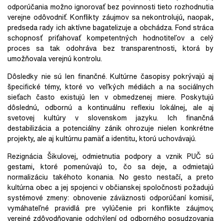
odporúčania možno ignorovať bez povinnosti tieto rozhodnutia
verejne odôvodniť. Konflikty záujmov sa nekontrolujú, naopak,
predseda rady ich aktívne bagatelizuje a obchádza. Fond stráca
schopnosť priťahovať kompetentných hodnotiteľov a celý
proces sa tak odohráva bez transparentnosti, ktorá by
umožňovala verejnú kontrolu.
Dôsledky nie sú len finančné. Kultúrne časopisy pokrývajú
aj
špecifické témy, ktoré vo veľkých médiách a na sociálnych
sieťach často existujú len v obmedzenej miere. Poskytujú
dôslednú, odbornú a kontinuálnu reflexiu lokálnej, ale aj
svetovej kultúry v slovenskom jazyku. Ich finančná
destabilizácia a potenciálny zánik ohrozuje nielen konkrétne
projekty, ale aj kultúrnu pamäť a identitu, ktorú uchovávajú.
Rezignácia Šikulovej, odmietnutia podpory a vznik PUČ sú
gestami, ktoré pomenúvajú to, čo sa deje, a odmietajú
normalizáciu takéhoto konania. No gesto nestačí, a preto
kultúrna obec a jej spojenci v občianskej spoločnosti požadujú
systémové zmeny: obnovenie záväznosti odporúčaní komisií,
vymáhateľné pravidlá pre vylúčenie pri konflikte záujmov,
verejné zdôvodňovanie odchýlení od odborného posudzovania