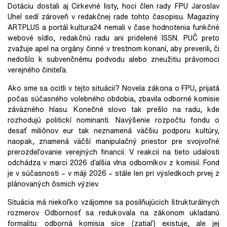
Dotáciu dostali aj Cirkevné listy, hoci člen rady FPU Jaroslav
Uhel sedí zároveň v redakčnej rade tohto časopisu. Magazíny
ARTPLUS a portál kultura24 nemali v čase hodnotenia funkčné
webové sídlo, redakčnú radu ani pridelené ISSN. PUČ preto
zvažuje apel na orgány činné v trestnom konaní, aby preverili, či
nedošlo k subvenčnému podvodu alebo zneužitiu právomoci
verejného činiteľa.
Ako sme sa ocitli v tejto situácii? Novela zákona o FPU, prijatá
počas súčasného volebného obdobia, zbavila odborné komisie
záväzného hlasu. Konečné slovo tak prešlo na radu, kde
rozhodujú politickí nominanti. Navýšenie rozpočtu fondu o
desať miliónov eur tak neznamená väčšiu podporu kultúry,
naopak, znamená väčší manipulačný priestor pre svojvoľné
prerozdeľovanie verejných financií. V reakcii na tieto udalosti
odchádza v marci 2026 ďalšia vlna odborníkov z komisií. Fond
je v súčasnosti – v máji 2026 – stále len pri výsledkoch prvej z
plánovaných ôsmich výziev.
Situácia má niekoľko vzájomne sa posilňujúcich štrukturálnych
rozmerov. Odbornosť sa redukovala na zákonom ukladanú
formalitu: odborná komisia síce (zatiaľ) existuje, ale jej