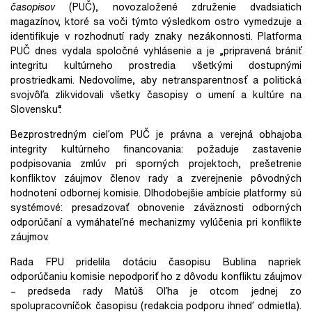
časopisov
(PUČ), novozaložené združenie dvadsiatich
magazínov, ktoré sa voči týmto výsledkom ostro vymedzuje a
identifikuje v rozhodnutí rady znaky nezákonnosti. Platforma
PUČ dnes vydala spoločné vyhlásenie a je „pripravená brániť
integritu kultúrneho prostredia všetkými dostupnými
prostriedkami. Nedovolíme, aby netransparentnosť a politická
svojvôľa zlikvidovali všetky časopisy o umení a kultúre na
Slovensku“.
Bezprostredným cieľom PUČ je právna a verejná obhajoba
integrity kultúrneho financovania: požaduje zastavenie
podpisovania zmlúv pri sporných projektoch, prešetrenie
konfliktov záujmov členov rady a zverejnenie pôvodných
hodnotení odbornej komisie. Dlhodobejšie ambície platformy sú
systémové: presadzovať obnovenie záväznosti odborných
odporúčaní a vymáhateľné mechanizmy vylúčenia pri konflikte
záujmov.
Rada FPU pridelila dotáciu časopisu Bublina napriek
odporúčaniu komisie nepodporiť ho z dôvodu konfliktu záujmov
– predseda rady Matúš Oľha je otcom jednej zo
spolupracovníčok časopisu (redakcia podporu ihneď odmietla).