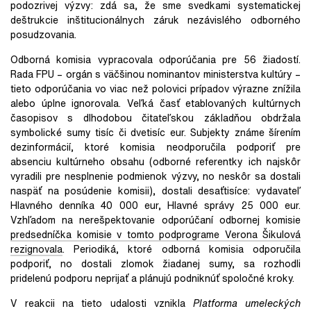
podozrivej výzvy: zdá sa, že sme svedkami systematickej
deštrukcie inštitucionálnych záruk nezávislého odborného
posudzovania.
Odborná komisia vypracovala odporúčania pre 56 žiadostí.
Rada FPU – orgán s väčšinou nominantov ministerstva kultúry –
tieto odporúčania vo viac než polovici prípadov výrazne znížila
alebo úplne ignorovala. Veľká časť etablovaných kultúrnych
časopisov s dlhodobou čitateľskou základňou obdržala
symbolické sumy tisíc či dvetisíc eur. Subjekty známe šírením
dezinformácií, ktoré komisia neodporučila podporiť pre
absenciu kultúrneho obsahu (odborné referentky ich najskôr
vyradili pre nesplnenie podmienok výzvy, no neskôr sa dostali
naspäť na posúdenie komisii), dostali desaťtisíce: vydavateľ
Hlavného denníka 40 000 eur, Hlavné správy 25 000 eur.
Vzhľadom na nerešpektovanie odporúča
ní odbornej komisie
predsedníčka
komisie v tomto podprograme
Verona Šikulová
rezignovala
.
Periodiká, ktoré odborná komisia odporučila
podporiť, no dostali zlomok žiadanej sumy, sa rozhodli
pridelenú podporu neprijať a plánujú podniknúť spoločné kroky.
V reakcii na tieto udalosti vznikla
Platforma umeleckých