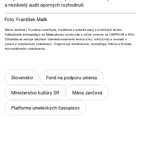
a nezávislý audit sporných rozhodnutí.
Foto: František Malík
Mária Jančová
| Vizuálna umelkyňa, kurátorka a autorka esejí a kritických textov.
Vyštudovala antropológiu na Masarykovej univerzite a voľné umenie na UMPRUM a AVU.
Dlhodobo sa venuje otázkam intersekcionálneho feminizmu, inkluzivity a rovnosti v
umení a umeleckom vzdelávaní. Organizuje konferencie, workshopy, čítania a formáty
horizontálneho vzdelávania.
Slovensko
Fond na podporu umenia
Ministerstvo kultúry SR
Mária Jančová
Platforma umeleckých časopisov