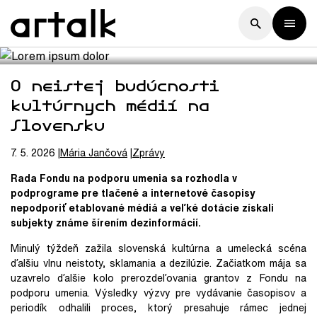
O neistej budúcnosti
kultúrnych médií na
Slovensku
7. 5. 2026
Mária
Jančová
Zprávy
Rada Fondu na podporu umenia sa rozhodla v
podprograme pre tlačené a internetové časopisy
nepodporiť etablované médiá a veľké dotácie získali
subjekty známe šírením dezinformácií.
Minulý týždeň zažila slovenská kultúrna a umelecká scéna
ďalšiu vlnu neistoty, sklamania a dezilúzie. Začiatkom mája sa
uzavrelo ďalšie kolo prerozdeľovania grantov z Fondu na
podporu umenia. Výsledky výzvy pre vydávanie časopisov a
periodík odhalili proces, ktorý presahuje rámec jednej