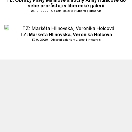
TZ: Obrazy Pavly Malinové a sochy Anny Hulačové do
sebe prorůstají v liberecké galerii
24. 9. 2020
Oblastní galerie v Liberci
Infoservis
TZ: Markéta Hlinovská, Veronika Holcová
17. 9. 2020
Oblastní galerie v Liberci
Infoservis