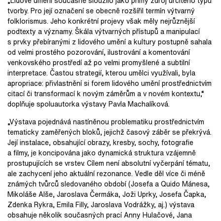
„Lidové umění současně sloužilo jako přímý zdroj určitého typu
tvorby. Pro její označení se obecně rozšířil termín výtvarný
folklorismus. Jeho konkrétní projevy však měly nejrůznější
podtexty a významy. Škála výtvarných přístupů a manipulací
s prvky přebíranými z lidového umění a kultury postupně sahala
od velmi prostého pozorování, ilustrování a komentování
venkovského prostředí až po velmi promyšlené a subtilní
interpretace. Častou strategií, kterou umělci využívali, byla
apropriace: přivlastnění si forem lidového umění prostřednictvím
citací či transformací k novým záměrům a v novém kontextu,“
doplňuje spoluautorka výstavy Pavla Machalíková.
„Výstava pojednává nastíněnou problematiku prostřednictvím
tematicky zaměřených bloků, jejichž časový záběr se překrývá.
Její instalace, obsahující obrazy, kresby, sochy, fotografie
a filmy, je koncipována jako dynamická struktura vzájemně
prostupujících se vrstev. Cílem není absolutní vyčerpání tématu,
ale zachycení jeho aktuální rezonance. Vedle děl více či méně
známých tvůrců sledovaného období (Josefa a Quido Mánesa,
Mikoláše Alše, Jaroslava Čermáka, Joži Uprky, Josefa Čapka,
Zdenka Rykra, Emila Filly, Jaroslava Vodrážky, aj.) výstava
obsahuje několik současných prací Anny Hulačové, Jana