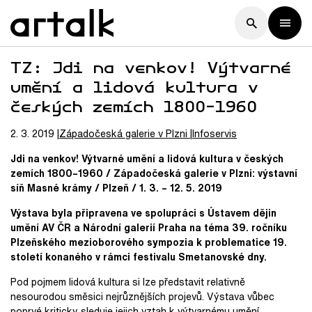
TZ: Jdi na venkov! Výtvarné
umění a lidová kultura v
českých zemích 1800–1960
2. 3. 2019
Západočeská galerie v Plzni
Infoservis
Jdi na venkov! Výtvarné umění a lidová kultura v českých
zemích 1800–1960 / Západočeská galerie v Plzni: výstavní
síň Masné krámy / Plzeň / 1. 3. – 12. 5. 2019
Výstava byla připravena ve spolupráci s Ústavem dějin
umění AV ČR a Národní galerií Praha na téma 39. ročníku
Plzeňského mezioborového sympozia k problematice 19.
století konaného v rámci festivalu Smetanovské dny.
Pod pojmem lidová kultura si lze představit relativně
nesourodou směsici nejrůznějších projevů. Výstava vůbec
poprvé kriticky sleduje jejich vztah k výtvarnému umění