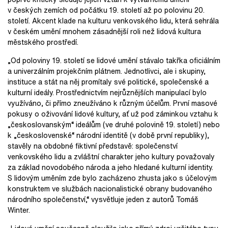
v českých zemích od počátku 19. století až po polovinu 20.
století. Akcent klade na kulturu venkovského lidu, která sehrála
v českém umění mnohem zásadnější roli než lidová kultura
městského prostředí.
„Od poloviny 19. století se lidové umění stávalo takřka oficiálním
a univerzálním projekčním plátnem. Jednotlivci, ale i skupiny,
instituce a stát na něj promítaly své politické, společenské a
kulturní ideály. Prostřednictvím nejrůznějších manipulací bylo
využíváno, či přímo zneužíváno k různým účelům. První masové
pokusy o oživování lidové kultury, ať už pod záminkou vztahu k
„českoslovanským“ ideálům (ve druhé polovině 19. století) nebo
k „československé“ národní identitě (v době první republiky),
stavěly na obdobné fiktivní představě: společenství
venkovského lidu a zvláštní charakter jeho kultury považovaly
za základ novodobého národa a jeho hledané kulturní identity.
S lidovým uměním zde bylo zacházeno zhusta jako s účelovým
konstruktem ve službách nacionalistické obrany budovaného
národního společenství,“ vysvětluje jeden z autorů Tomáš
Winter.