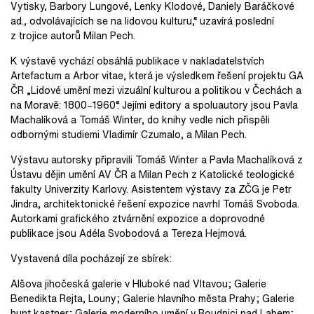
Vytisky, Barbory Lungové, Lenky Klodové, Daniely Baráčkové
ad., odvolávajících se na lidovou kulturu,“ uzavírá poslední
z trojice autorů Milan Pech.
K výstavě vychází obsáhlá publikace v nakladatelstvích
Artefactum a Arbor vitae, která je výsledkem řešení projektu GA
ČR „Lidové umění mezi vizuální kulturou a politikou v Čechách a
na Moravě: 1800–1960“. Jejími editory a spoluautory jsou Pavla
Machalíková a Tomáš Winter, do knihy vedle nich přispěli
odbornými studiemi Vladimír Czumalo, a Milan Pech.
Výstavu autorsky připravili Tomáš Winter a Pavla Machalíková z
Ústavu dějin umění AV ČR a Milan Pech z Katolické teologické
fakulty Univerzity Karlovy. Asistentem výstavy za ZČG je Petr
Jindra, architektonické řešení expozice navrhl Tomáš Svoboda.
Autorkami grafického ztvárnění expozice a doprovodné
publikace jsou Adéla Svobodová a Tereza Hejmová.
Vystavená díla pocházejí ze sbírek:
Alšova jihočeská galerie v Hluboké nad Vltavou; Galerie
Benedikta Rejta, Louny; Galerie hlavního města Prahy; Galerie
hunt kastner; Galerie moderního umění v Roudnici nad Labem;