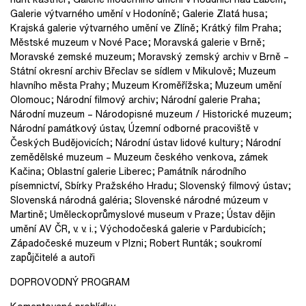
Galerie výtvarného umění v Hodoníně; Galerie Zlatá husa;
Krajská galerie výtvarného umění ve Zlíně; Krátký film Praha;
Městské muzeum v Nové Pace; Moravská galerie v Brně;
Moravské zemské muzeum; Moravský zemský archiv v Brně –
Státní okresní archiv Břeclav se sídlem v Mikulově; Muzeum
hlavního města Prahy; Muzeum Kroměřížska; Muzeum umění
Olomouc; Národní filmový archiv; Národní galerie Praha;
Národní muzeum – Národopisné muzeum / Historické muzeum;
Národní památkový ústav, Územní odborné pracoviště v
Českých Budějovicích; Národní ústav lidové kultury; Národní
zemědělské muzeum – Muzeum českého venkova, zámek
Kačina; Oblastní galerie Liberec; Památník národního
písemnictví, Sbírky Pražského Hradu; Slovenský filmový ústav;
Slovenská národná galéria; Slovenské národné múzeum v
Martině; Uměleckoprůmyslové museum v Praze; Ústav dějin
umění AV ČR, v. v. i.; Východočeská galerie v Pardubicích;
Západočeské muzeum v Plzni; Robert Runták; soukromí
zapůjčitelé a autoři
DOPROVODNÝ PROGRAM