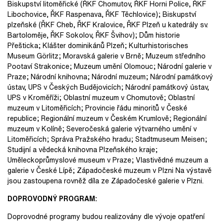
Biskupství litoměřické (ŘKF Chomutov, ŘKF Horni Police, ŘKF
Libochovice, ŘKF Raspenava, ŘKF Těchlovice); Biskupství
plzeňské (ŘKF Cheb, ŘKF Kralovice, ŘKF Plzeň u katedrály sv.
Bartoloměje, ŘKF Sokolov, ŘKF Švihov); Dům historie
Přešticka; Klášter dominikánů Plzeň; Kulturhistorisches
Museum Görlitz; Moravská galerie v Brně; Muzeum středního
Pootaví Strakonice; Muzeum umění Olomouc; Národní galerie v
Praze; Národní knihovna; Národní muzeum; Národní památkový
ústav, UPS v Českých Budějovicích; Národní památkový ústav,
UPS v Kroměříži; Oblastní muzeum v Chomutově; Oblastní
muzeum v Litoměřicích; Provincie řádu minoritů v České
republice; Regionální muzeum v Českém Krumlově; Regionální
muzeum v Kolíně; Severočeská galerie výtvarného umění v
Litoměřicích; Správa Pražského hradu; Stadtmuseum Meisen;
Studijní a vědecká knihovna Plzeňského kraje;
Uměleckoprůmyslové museum v Praze; Vlastivědné muzeum a
galerie v České Lípě; Západočeské muzeum v Plzni Na výstavě
jsou zastoupena rovněž díla ze Západočeské galerie v Plzni.
DOPROVODNÝ PROGRAM:
Doprovodné programy budou realizovány dle vývoje opatření