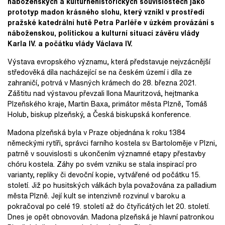
náboženských a kulturněhistorických souvislostech jako
prototyp madon krásného slohu, který vznikl v prostředí
pražské katedrální hutě Petra Parléře v úzkém provázání s
náboženskou, politickou a kulturní situací závěru vlády
Karla IV. a počátku vlády Václava IV.
Výstava evropského významu, která představuje nejvzácnější
středověká díla nacházející se na českém území i díla ze
zahraničí, potrvá v Masných krámech do 28. března 2021.
Záštitu nad výstavou převzali Ilona Mauritzová, hejtmanka
Plzeňského kraje, Martin Baxa, primátor města Plzně, Tomáš
Holub, biskup plzeňský, a Česká biskupská konference.
Madona plzeňská byla v Praze objednána k roku 1384
německými rytíři, správci farního kostela sv. Bartoloměje v Plzni,
patrně v souvislosti s ukončením významné etapy přestavby
chóru kostela. Záhy po svém vzniku se stala inspirací pro
varianty, repliky či devoční kopie, vytvářené od počátku 15.
století. Již po husitských válkách byla považována za palladium
města Plzně. Její kult se intenzivně rozvinul v baroku a
pokračoval po celé 19. století až do čtyřicátých let 20. století.
Dnes je opět obnovován. Madona plzeňská je hlavní patronkou