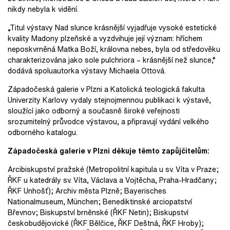
nikdy nebyla k vidění.
„Titul výstavy Nad slunce krásnější vyjadřuje vysoké estetické
kvality Madony plzeňské a vyzdvihuje její význam: hříchem
neposkvrněná Matka Boží, královna nebes, byla od středověku
charakterizována jako sole pulchriora – krásnější než slunce,“
dodává spoluautorka výstavy Michaela Ottová.
Západočeská galerie v Plzni a Katolická teologická fakulta
Univerzity Karlovy vydaly stejnojmennou publikaci k výstavě,
sloužící jako odborný a současně široké veřejnosti
srozumitelný průvodce výstavou, a připravují vydání velkého
odborného katalogu.
Západočeská galerie v Plzni děkuje těmto zapůjčitelům:
Arcibiskupství pražské (Metropolitní kapitula u sv. Víta v Praze;
ŘKF u katedrály sv. Víta, Václava a Vojtěcha, Praha-Hradčany;
ŘKF Unhošť); Archiv města Plzně; Bayerisches
Nationalmuseum, München; Benediktinské arciopatství
Břevnov; Biskupství brněnské (ŘKF Netin); Biskupství
českobudějovické (ŘKF Bělčice, ŘKF Deštná, ŘKF Hroby);