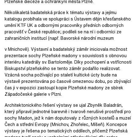
Plzeňské diecéze a ochránkyní města Plzně.
Několikaletá badatelská práce k tématu výstavy a jejímu
katalogu probíhala ve spolupráci s Ústavem dějin křesťanského
umění KTF UK a odbornými pracovníky předních odborných
pracovišť v České republice; podíleli se na ní i odborníci ze
zahraničních institucí (např. Bavorské národní muzeum
v Mnichově). Výstavní a badatelský záměr iniciovala možnost
prezentace sochy Plzeňské madony v souvislosti s obnovou
interiéru katedrály sv. Bartoloměje. Díky pochopení a vstřícnosti
Biskupství plzeňského se tento záměr podařilo realizovat.
Vzácná socha požívající po staletí kultické úcty bude na
výstavě prezentována po časově omezenou dobu, po zbývající
čas ji v expozici zastoupí kopie Plzeňské madony ze sbírek
Západočeské galerie v Plzni.
Architektonického řešení výstavy se ujal Zbyněk Baladrán,
který připravil jednotné barevně i tvarově nerušivé prostředí pro
sochy Madon, jež k nám doputovaly z různých kostelů a muzeí
Čech a střední Evropy (Mnichov, Zhořelec, Míšeň). Koncepce
výstavy je řešena po tematických oddílech, přičemž Plzeňská