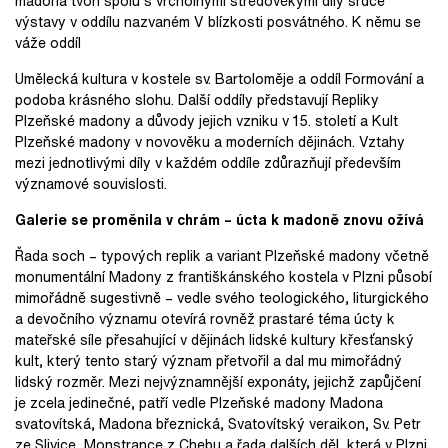
madona tvoří spolu s vrcholnými středověkými díly srdce
výstavy v oddílu nazvaném V blízkosti posvátného. K němu se
váže oddíl
Umělecká kultura v kostele sv. Bartoloměje a oddíl Formování a
podoba krásného slohu. Další oddíly představují Repliky
Plzeňské madony a důvody jejich vzniku v 15. století a Kult
Plzeňské madony v novověku a moderních dějinách. Vztahy
mezi jednotlivými díly v každém oddíle zdůrazňují především
významové souvislosti.
Galerie se proměnila v chrám – úcta k madoně znovu ožívá
Řada soch – typových replik a variant Plzeňské madony včetně
monumentální Madony z františkánského kostela v Plzni působí
mimořádně sugestivně – vedle svého teologického, liturgického
a devočního významu otevírá rovněž prastaré téma úcty k
mateřské síle přesahující v dějinách lidské kultury křesťanský
kult, který tento starý význam přetvořil a dal mu mimořádný
lidský rozměr. Mezi nejvýznamnější exponáty, jejichž zapůjčení
je zcela jedinečné, patří vedle Plzeňské madony Madona
svatovítská, Madona březnická, Svatovítský veraikon, Sv. Petr
ze Slivice, Monstrance z Chebu a řada dalších děl, která v Plzni