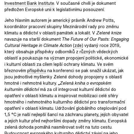
Investment Bank Institute
. V současné chvíli je dokument
předložen Evropské unii k legislativnímu posouzení.
Jeho hlavním autorem je americký právník Andrew Potts,
koordinátor pracovní skupiny Mezinárodní rady pro změnu
klimatu a dědictví v oblasti památek a lokalit. V
Zelené knize
navazuje na starší dokument
The Future of Our Pasts: Engaging
Cultural Heritage in Climate Action
(
zde
) vydaný roce 2019,
který obsahuje příspěvky odborníků z různých vědeckých
oblastí a poukazuje na význam propojení politické, ekonomické
i kulturní oblasti za cílem lepší ochrany klimatu. Ve svém
březnovém
příspěvku
na konferenci se pak snažil ukázat, jak
jsou jednotlivé myšlenky Zelené dohody propojeny s oblastí
hmotné i nehmotné kultury. „
Zelená kniha o evropském
kulturním dědictví
má za cíl integrovat kulturní dědictví do
opatření v oblasti klimatu a inspirovat mobilizaci celé sféry
hmotného i nehmotného kulturního dědictví pro transformační
opatření v oblasti klimatu. Udržování globálního oteplování pod
1,5 °C je naší nejlepší šancí na záchranu planety, jejích obyvatel
a jejich kultur před nejhoršími dopady změny klimatu. Evropská
zelená dohoda pomáhá nasměrovat svět na tuto cestu.
Budoucnost evropského kulturního dědictví závisí na jeho