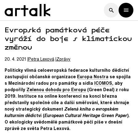
Evropská památková péče
vyráží do boje s klimatickou
změnou
20. 4. 2021
Petra
Lexová
Zprávy
Politicky vlivná celoevropská federace kulturního dědictví
zastupující občanské organizace
Europa Nostra
se spojila
s Mezinárodní radou pro památky a sídla
ICOMOS
, aby
podpořily
Zelenou dohodu pro Evropu
(Green Deal) z roku
2019. Instituce na online konferenci na konci března
představily společné cíle a další směřování, které shrnuje
nový strategický dokument
Zelená kniha o evropském
kulturním dědic
tví (
European Cultural Heritage Green Paper
).
O ekologicky uvědomělé památkové péči píše v dnešní
zprávě ze světa Petra Lexová.