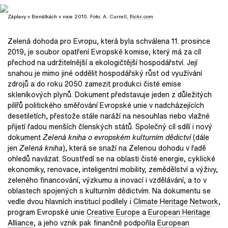
Záplavy v Benátkách v roce 2010. Foto: A. Currell,
flickr.com
Zelená dohoda pro Evropu, která byla schválena 11. prosince
2019, je soubor opatření Evropské komise, který má za cíl
přechod na udržitelnější a ekologičtější hospodářství. Její
snahou je mimo jiné oddělit hospodářský růst od využívání
zdrojů a do roku 2050 zamezit produkci čisté emise
skleníkových plynů. Dokument představuje jeden z důležitých
pilířů politického směřování Evropské unie v nadcházejících
desetiletích, přestože stále naráží na nesouhlas nebo vlažné
přijetí řadou menších členských států. Společný cíl sdílí i nový
dokument
Zelená kniha o evropském kulturním dědictví
(dále
jen
Zelená kniha
), která se snaží na Zelenou dohodu v řadě
ohledů navázat. Soustředí se na oblasti čisté energie, cyklické
ekonomiky, renovace, inteligentní mobility, zemědělství a výživy,
zeleného financování, výzkumu a inovací i vzdělávání, a to v
oblastech spojených s kulturním dědictvím. Na dokumentu se
vedle dvou hlavních institucí podílely i
Climate Heritage Network
,
program Evropské unie
Creative Europe
a
European Heritage
Alliance
, a jeho vznik pak finančně podpořila
European