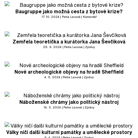
Baugruppe jako možná cesta z bytové krize?
17. 10. 2024
Petra Lexová
Komentář
Zemřela teoretička a kurátorka Jana Ševčíková
26. 9. 2024
Petra Lexová
Zprávy
Nové archeologické objevy na hradě Sheffield
4. 6. 2024
Petra Lexová
Zprávy
Náboženské chrámy jako politický nástroj
14. 5. 2024
Petra Lexová
Zprávy
Války ničí další kulturní památky a umělecké prostory
9. 4. 2024
Petra Lexová
Zprávy