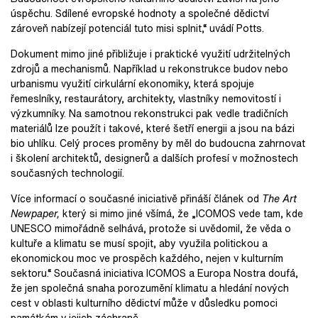
úspěchu. Sdílené evropské hodnoty a společné dědictví
zároveň nabízejí potenciál tuto misi splnit,“ uvádí Potts.
Dokument mimo jiné přibližuje i praktické využití udržitelných
zdrojů a mechanismů. Například u rekonstrukce budov nebo
urbanismu využití cirkulární ekonomiky, která spojuje
řemeslníky, restaurátory, architekty, vlastníky nemovitostí i
výzkumníky. Na samotnou rekonstrukci pak vedle tradičních
materiálů lze použít i takové, které šetří energii a jsou na bázi
bio uhlíku. Celý proces proměny by měl do budoucna zahrnovat
i školení architektů, designerů a dalších profesí v možnostech
současných technologií.
Více informací o současné iniciativě přináší článek od
The Art
Newpaper,
který si mimo jiné všímá, že „ICOMOS vede tam, kde
UNESCO mimořádně selhává, protože si uvědomil, že věda o
kultuře a klimatu se musí spojit, aby využila politickou a
ekonomickou moc ve prospěch každého, nejen v kulturním
sektoru.“ Současná iniciativa ICOMOS a Europa Nostra doufá,
že jen společná snaha porozumění klimatu a hledání nových
cest v oblasti kulturního dědictví může v důsledku pomoci
památkám v jejich záchraně.