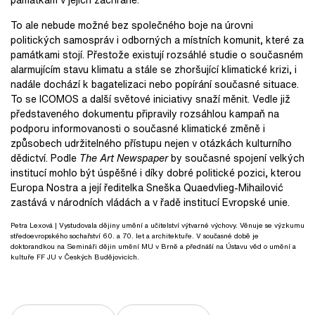
To ale nebude možné bez společného boje na úrovni
politických samospráv i odborných a místních komunit, které za
památkami stojí. Přestože existují rozsáhlé studie o současném
alarmujícím stavu klimatu a stále se zhoršující klimatické krizi, i
nadále dochází k bagatelizaci nebo popírání současné situace.
To se ICOMOS a další světové iniciativy snaží měnit. Vedle již
představeného dokumentu připravily rozsáhlou kampaň na
podporu informovanosti o současné klimatické změně i
způsobech udržitelného přístupu nejen v otázkách kulturního
dědictví. Podle
The Art Newspaper
by současné spojení velkých
institucí mohlo být úspěšné i díky dobré politické pozici, kterou
Europa Nostra a její ředitelka Sneška Quaedvlieg-Mihailović
zastává v národních vládách a v řadě institucí Evropské unie.
Petra Lexová
| Vystudovala dějiny umění a učitelství výtvarné výchovy. Věnuje se výzkumu
středoevropského sochařství 60. a 70. let a architektuře. V současné době je
doktorandkou na Semináři dějin umění MU v Brně a přednáší na Ústavu věd o umění a
kultuře FF JU v Českých Budějovicích.