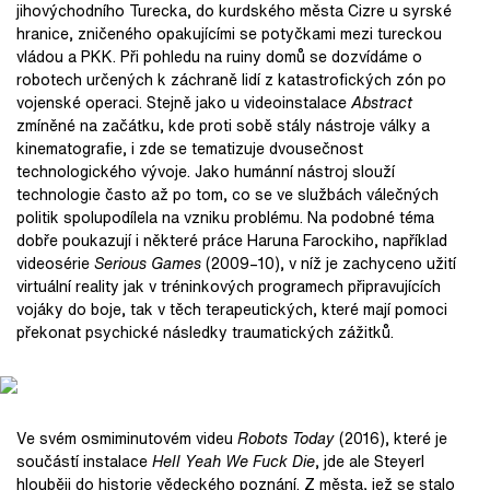
jihovýchodního Turecka, do kurdského města Cizre u syrské
hranice, zničeného opakujícími se potyčkami mezi tureckou
vládou a PKK. Při pohledu na ruiny domů se dozvídáme o
robotech určených k záchraně lidí z katastrofických zón po
vojenské operaci. Stejně jako u videoinstalace
Abstract
zmíněné na začátku, kde proti sobě stály nástroje války a
kinematografie, i zde se tematizuje dvousečnost
technologického vývoje. Jako humánní nástroj slouží
technologie často až po tom, co se ve službách válečných
politik spolupodílela na vzniku problému. Na podobné téma
dobře poukazují i některé práce Haruna Farockiho, například
videosérie
Serious Games
(2009–10), v níž je zachyceno užití
virtuální reality jak v tréninkových programech připravujících
vojáky do boje, tak v těch terapeutických, které mají pomoci
překonat psychické následky traumatických zážitků.
Ve svém osmiminutovém videu
Robots Today
(2016), které je
součástí instalace
Hell Yeah We Fuck Die
, jde ale Steyerl
hlouběji do historie vědeckého poznání. Z města, jež se stalo