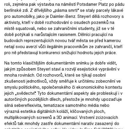
roli, zejména pak výstavba na náměstí Potsdamer Platz po pádu
berlínské zdi. Z dřívějšího „pásma smrti“ se staly parcely lákavé
pro automobilky, jako je Daimler-Benz. Steyerl dělá rozhovory s
aktivisty, kteří v době rozhodování o osudech pozemků na
místě squatovali, nebo se zahraničními studenty, již se v té
době potýkali s narůstajícím rasismem. Dělníci pracující na
budovách reprezentujících novou tvář města se před kamerou
netají svou averzí vůči ilegálním pracovníkům ze zahraničí, kteří
pro ně představují konkurenci snižující hodnotu jejich práce.
Na tomto klasičtějším dokumentárním snímku je dobře vidět,
jakým způsobem Steyerl staví a rozvíjí esejistické vyprávění v
mnoha rovinách. Od rozhovorů, které se týkají osobní
zkušenosti jednotlivců, vždy směřuje k určitému zobecnění ve
smyslu politického, společenského či ekonomického kontextu
jejich „svědectví“. Tyto dokumentární aspekty ale probleskují i v
autorčiných pozdějších dílech, přestože je mnohdy upozaďuje
silná sebereflexivita, tematizace samotného média nebo
výrazná estetika digitálních koláží, klíčovaných ploch,
multiplikovaných screenů a 3D animací. Vrstvení zcizovacích
efektů tak mnohdy zastře dokumentární narativ zasazený do