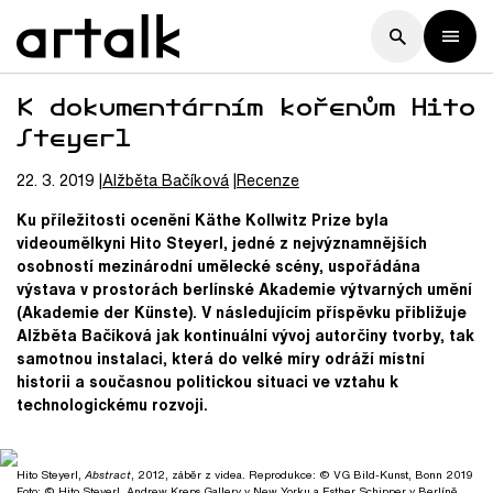
K dokumentárním kořenům Hito
Steyerl
22. 3. 2019
Alžběta
Bačíková
Recenze
Ku příležitosti ocenění Käthe Kollwitz Prize byla
videoumělkyni Hito Steyerl, jedné z nejvýznamnějších
osobností mezinárodní umělecké scény, uspořádána
výstava v prostorách berlínské Akademie výtvarných umění
(Akademie der Künste). V následujícím příspěvku přibližuje
Alžběta Bačíková jak kontinuální vývoj autorčiny tvorby, tak
samotnou instalaci, která do velké míry odráží místní
historii a současnou politickou situaci ve vztahu k
technologickému rozvoji.
Hito Steyerl,
Abstract
, 2012, záběr z videa. Reprodukce: © VG Bild-Kunst, Bonn 2019
Foto: © Hito Steyerl, Andrew Kreps Gallery v New Yorku a Esther Schipper v Berlíně