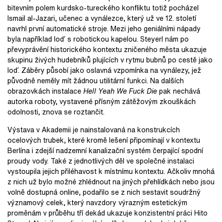
bitevním polem kurdsko-tureckého konfliktu totiž pocházel
Ismail al-Jazari, učenec a vynálezce, který už ve 12. století
navrhl první automatické stroje. Mezi jeho geniálními nápady
byla například loď s robotickou kapelou. Steyerl nám po
převyprávění historického kontextu zničeného města ukazuje
skupinu živých hudebníků plujících v rytmu bubnů po cestě jako
loď. Záběry působí jako oslavná vzpomínka na vynálezy, jež
původně neměly mít žádnou utilitární funkci. Na dalších
obrazovkách instalace
Hell Yeah We Fuck Die
pak nechává
autorka roboty, vystavené přísným zátěžovým zkouškách
odolnosti, znova se roztančit.
Výstava v Akademii je nainstalovaná na konstrukcích
ocelových trubek, které kromě lešení připomínají v kontextu
Berlína i zdejší nadzemní kanalizační systém čerpající spodní
proudy vody. Také z jednotlivých děl ve společné instalaci
vystoupila jejich přiléhavost k místnímu kontextu. Ačkoliv mnohá
z nich už bylo možné zhlédnout na jiných přehlídkách nebo jsou
volně dostupná online, podařilo se z nich sestavit soudržný
významový celek, který navzdory výrazným estetickým
proměnám v průběhu tří dekád ukazuje konzistentní práci Hito