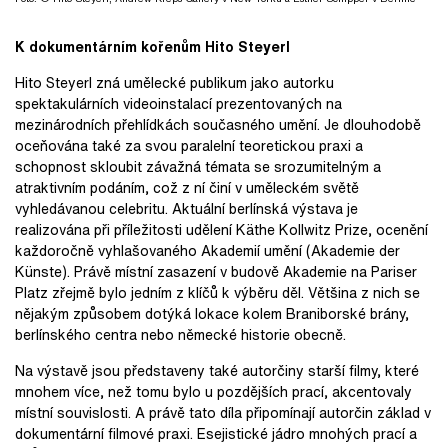
K dokument
á
rn
í
m ko
ř
en
ů
m Hito Steyerl
Hito Steyerl zná umělecké publikum jako autorku
spektakulárních videoinstalací prezentovaných na
mezinárodních přehlídkách současného umění. Je dlouhodobě
oceňována také za svou paralelní teoretickou praxi a
schopnost skloubit závažná témata se srozumitelným a
atraktivním podáním, což z ní činí v uměleckém světě
vyhledávanou celebritu. Aktuální berlínská výstava je
realizována při příležitosti udělení Käthe Kollwitz Prize, ocenění
každoročně vyhlašovaného Akademií umění (Akademie der
Künste). Právě místní zasazení v budově Akademie na Pariser
Platz zřejmě bylo jedním z klíčů k výběru děl. Většina z nich se
nějakým způsobem dotýká lokace kolem Braniborské brány,
berlínského centra nebo německé historie obecně.
Na výstavě jsou představeny také autorčiny starší filmy, které
mnohem více, než tomu bylo u pozdějších prací, akcentovaly
místní souvislosti. A právě tato díla připomínají autorčin základ v
dokumentární filmové praxi. Esejistické jádro mnohých prací a