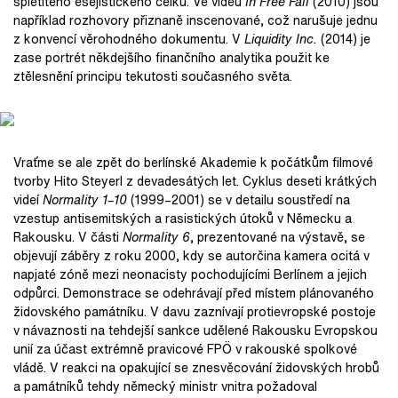
spletitého esejistického celku. Ve videu
In Free Fall
(2010) jsou
například rozhovory přiznaně inscenované, což narušuje jednu
z konvencí věrohodného dokumentu. V
Liquidity Inc.
(2014) je
zase portrét někdejšího finančního analytika použit ke
ztělesnění principu tekutosti současného světa.
Vraťme se ale zpět do berlínské Akademie k počátkům filmové
tvorby Hito Steyerl z devadesátých let. Cyklus deseti krátkých
videí
Normality 1–10
(1999–2001) se v detailu soustředí na
vzestup antisemitských a rasistických útoků v Německu a
Rakousku. V části
Normality 6
, prezentované na výstavě, se
objevují záběry z roku 2000, kdy se autorčina kamera ocitá v
napjaté zóně mezi neonacisty pochodujícími Berlínem a jejich
odpůrci. Demonstrace se odehrávají před místem plánovaného
židovského památníku. V davu zaznívají protievropské postoje
v návaznosti na tehdejší sankce udělené Rakousku Evropskou
unií za účast extrémně pravicové FPÖ v rakouské spolkové
vládě. V reakci na opakující se znesvěcování židovských hrobů
a památníků tehdy německý ministr vnitra požadoval