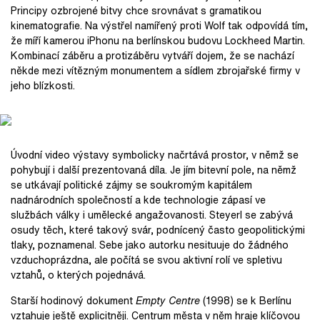
Principy ozbrojené bitvy chce srovnávat s gramatikou
kinematografie. Na výstřel namířený proti Wolf tak odpovídá tím,
že míří kamerou iPhonu na berlínskou budovu Lockheed Martin.
Kombinací záběru a protizáběru vytváří dojem, že se nachází
někde mezi vítězným monumentem a sídlem zbrojařské firmy v
jeho blízkosti.
Úvodní video výstavy symbolicky načrtává prostor, v němž se
pohybují i další prezentovaná díla. Je jím bitevní pole, na němž
se utkávají politické zájmy se soukromým kapitálem
nadnárodních společností a kde technologie zápasí ve
službách války i umělecké angažovanosti. Steyerl se zabývá
osudy těch, které takový svár, podnícený často geopolitickými
tlaky, poznamenal. Sebe jako autorku nesituuje do žádného
vzduchoprázdna, ale počítá se svou aktivní rolí ve spletivu
vztahů, o kterých pojednává.
Starší hodinový dokument
Empty Centre
(1998) se k Berlínu
vztahuje ještě explicitněji. Centrum města v něm hraje klíčovou