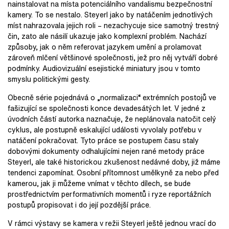
nainstalovat na místa potenciálního vandalismu bezpečnostní
kamery. To se nestalo. Steyerl jako by natáčením jednotlivých
míst nahrazovala jejich roli – nezachycuje sice samotný trestný
čin, zato ale násilí ukazuje jako komplexní problém. Nachází
způsoby, jak o něm referovat jazykem umění a prolamovat
zároveň mlčení většinové společnosti, jež pro něj vytváří dobré
podmínky. Audiovizuální esejistické miniatury jsou v tomto
smyslu politickými gesty.
Obecně série pojednává o „normalizaci“ extrémních postojů ve
fašizující se společnosti konce devadesátých let. V jedné z
úvodních částí autorka naznačuje, že neplánovala natočit celý
cyklus, ale postupně eskalující události vyvolaly potřebu v
natáčení pokračovat. Tyto práce se postupem času staly
dobovými dokumenty odhalujícími nejen rané metody práce
Steyerl, ale také historickou zkušenost nedávné doby, již máme
tendenci zapomínat. Osobní přítomnost umělkyně za nebo před
kamerou, jak ji můžeme vnímat v těchto dílech, se bude
prostřednictvím performativních momentů i ryze reportážních
postupů propisovat i do její pozdější práce.
V rámci výstavy se kamera v režii Steyerl ještě jednou vrací do