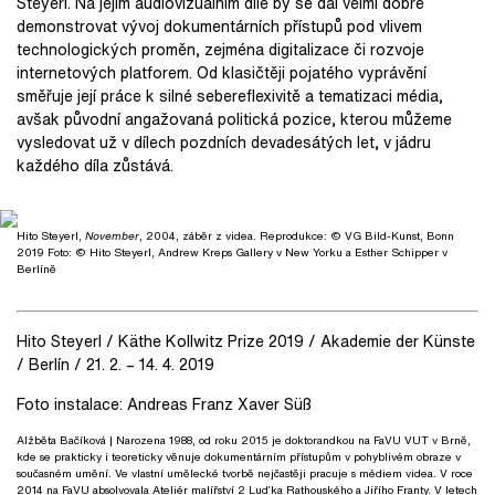
Steyerl. Na jejím audiovizuálním díle by se dal velmi dobře
demonstrovat vývoj dokumentárních přístupů pod vlivem
technologických proměn, zejména digitalizace či rozvoje
internetových platforem. Od klasičtěji pojatého vyprávění
směřuje její práce k silné sebereflexivitě a tematizaci média,
avšak původní angažovaná politická pozice, kterou můžeme
vysledovat už v dílech pozdních devadesátých let, v jádru
každého díla zůstává.
Hito Steyerl,
November
, 2004, záběr z videa. Reprodukce: © VG Bild-Kunst, Bonn
2019 Foto: © Hito Steyerl, Andrew Kreps Gallery v New Yorku a Esther Schipper v
Berlíně
Hito Steyerl / Käthe Kollwitz Prize 2019 / Akademie der Künste
/ Berlín / 21. 2. – 14. 4. 2019
Foto instalace: Andreas Franz Xaver Süß
Alžběta Bačíková
| Narozena 1988, od roku 2015 je doktorandkou na FaVU VUT v Brně,
kde se prakticky i teoreticky věnuje dokumentárním přístupům v pohyblivém obraze v
současném umění. Ve vlastní umělecké tvorbě nejčastěji pracuje s médiem videa. V roce
2014 na FaVU absolvovala Ateliér malířství 2 Luďka Rathouského a Jiřího Franty. V letech