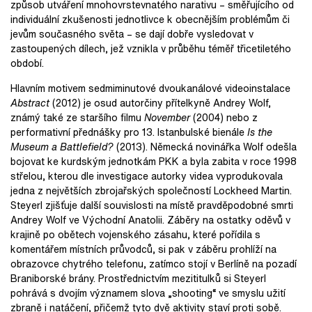
způsob utváření mnohovrstevnatého narativu – směřujícího od
individuální zkušenosti jednotlivce k obecnějším problémům či
jevům současného světa – se dají dobře vysledovat v
zastoupených dílech, jež vznikla v průběhu téměř třicetiletého
období.
Hlavním motivem sedmiminutové dvoukanálové videoinstalace
Abstract
(2012) je osud autorčiny přítelkyně Andrey Wolf,
známý také ze staršího filmu
November
(2004) nebo z
performativní přednášky pro 13. Istanbulské bienále
Is the
Museum a Battlefield?
(2013). Německá novinářka Wolf odešla
bojovat ke kurdským jednotkám PKK a byla zabita v roce 1998
střelou, kterou dle investigace autorky videa vyprodukovala
jedna z největších zbrojařských společností Lockheed Martin.
Steyerl zjišťuje další souvislosti na místě pravděpodobné smrti
Andrey Wolf ve Východní Anatolii. Záběry na ostatky oděvů v
krajině po obětech vojenského zásahu, které pořídila s
komentářem místních průvodců, si pak v záběru prohlíží na
obrazovce chytrého telefonu, zatímco stojí v Berlíně na pozadí
Braniborské brány. Prostřednictvím mezititulků si Steyerl
pohrává s dvojím významem slova „shooting“ ve smyslu užití
zbraně i natáčení, přičemž tyto dvě aktivity staví proti sobě.