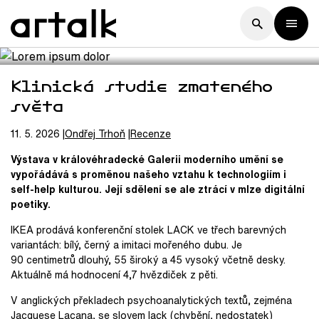
Klinická studie zmateného
světa
11. 5. 2026
Ondřej
Trhoň
Recenze
Výstava v královéhradecké Galerii moderního umění se
vypořádává s proměnou našeho vztahu k technologiím i
self-help kulturou. Její sdělení se ale ztrácí v mlze digitální
poetiky.
IKEA prodává konferenční stolek LACK ve třech barevných
variantách: bílý, černý a imitaci mořeného dubu. Je
90
centimetrů dlouhý, 55
široký a 45
vysoký včetně desky.
Aktuálně má hodnocení 4,7
hvězdiček z pěti.
V anglických překladech psychoanalytických textů, zejména
Jacquese Lacana, se slovem lack (chybění, nedostatek)