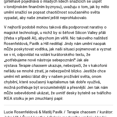
(přiléhavě pojednává o mladých lidech snažících se uspět
v londýnském finančním byznysu), uvažuju o tom, jak by mělo
umění snažící se popsat chaotičnost současného světa
vypadat, aby naše zmatení ještě neprohlubovalo.
V nejhorší podobě mohou taková díla podporovat narativy o
magické technologii, u nichž by si šéfové Silicon Valley přáli
(třeba v případě AI), abychom jim věřili. Nic takového naštěstí
Rosenfeldová, Pavlík a Hill nedělají. Jindy nám umění naopak
může poskytovat vodítka, jak naši situaci pojmenovat a vyznat
se v ní, odpovídat na volání kurátorského textu, že
„potřebujeme nové nástroje sebepoznání“. Jak ale
výstava
Terapie chaosem
ukazuje, nebezpečí, že v kakofonii
neřádu se mnohé ztratí, je nebezpečně blízko. Jestliže chce
umění mít ambici látat díry v našem prožívání světa, onom
chybění, které současný kapitalismus tak dobře využívá,
možná potřebuje být srozumitelnější a přesnější. Jen tak nám
může sebevědomě ukázat, že uvnitř desky bytelně se tvářícího
IKEA stolku je jen zmuchlaný papír.
Lucie Rosenfeldová &
Matěj Pavlík / Terapie chaosem / kurátor: