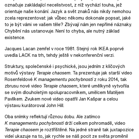
označuje zakládající necelistvost, z níž vychází touha, jež
orientuje naše konání. Jazyk a svět znaků nás nikdy nemohou
zcela reprezentovat: jak vůbec někomu dokonale popsat, jaké
to je být vámi ve vašem těle? Zbývají nám jen nepřímé náznaky.
Chybění nás ustanovuje. Není to chyba, ale nutný základ
existence.
Jacques Lacan zemřel v roce 1981. Stejný rok IKEA poprvé
uvedla LACK na trh, tehdy ještě v nekonferenční verzi.
Struktury, společenské i psychické, jsou jedním z klíčových
motivů výstavy
Terapie chaosem
. Ta prezentuje jak starší video
Rosenfeldové
K managementu pochybností
z roku 2014, tak
zbrusu nové video
Terapie chaosem
, které umělkyně vytvořila
se svým dlouholetým spolupracovníkem, umělcem Matějem
Pavlíkem. Zvukem nové video opatřil Jan Kašpar a celou
výstavu kurátoroval John Hill.
Oba snímky reflektují různou dobu. Ale zatímco
K managementu pochybností
drží celkem pohromadě, video
Terapie chaosem
je roztříštěné. Na jedné straně tak juxtapozice
videí ukazuje na to, jak rychle se náš pocit ze světa proměnil