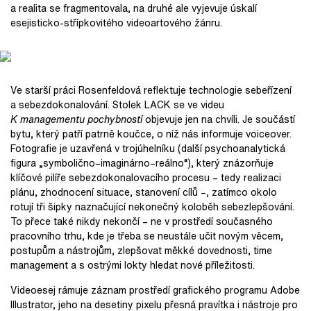
a realita se fragmentovala, na druhé ale vyjevuje úskalí
esejisticko-střípkovitého videoartového žánru.
Ve starší práci Rosenfeldová reflektuje technologie sebeřízení
a sebezdokonalování. Stolek LACK se ve videu
K managementu pochybností
objevuje jen na chvíli. Je součástí
bytu, který patří patrně koučce, o níž nás informuje voiceover.
Fotografie je uzavřená v trojúhelníku (další psychoanalytická
figura „symbolično–imaginárno–reálno“), který znázorňuje
klíčové pilíře sebezdokonalovacího procesu – tedy realizaci
plánu, zhodnocení situace, stanovení cílů –, zatímco okolo
rotují tři šipky naznačující nekonečný koloběh sebezlepšování.
To přece také nikdy nekončí – ne v prostředí současného
pracovního trhu, kde je třeba se neustále učit novým věcem,
postupům a nástrojům, zlepšovat měkké dovednosti, time
management a s ostrými lokty hledat nové příležitosti.
Videoesej rámuje záznam prostředí grafického programu Adobe
Illustrator, jeho na desetiny pixelu přesná pravítka i nástroje pro