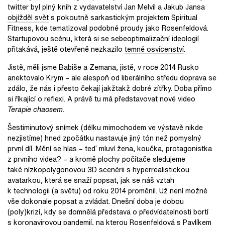
twitter byl plný knih z vydavatelství Jan Melvil a Jakub Jansa
objížděl svět
s pokoutně sarkastickým projektem Spiritual
Fitness, kde tematizoval podobné proudy jako Rosenfeldová.
Startupovou scénu, která si se sebeoptimalizační ideologií
přitakává, ještě otevřeně nezkazilo
temné osvícenství
.
Jistě, měli jsme Babiše a Zemana, jistě, v roce 2014 Rusko
anektovalo Krym – ale alespoň od liberálního středu doprava se
zdálo, že nás i přesto čekají jakžtakž dobré zítřky. Doba přímo
si říkající o reflexi. A právě tu má představovat nové video
Terapie chaosem
.
Šestiminutový snímek (délku mimochodem ve výstavě nikde
nezjistíme) hned zpočátku nastavuje jiný tón než pomyslný
první díl. Mění se hlas – teď mluví žena, koučka, protagonistka
z prvního videa? – a kromě plochy počítače sledujeme
také nízkopolygonovou 3D scenérii s hyperrealistickou
avatarkou, která se snaží popsat, jak se náš vztah
k technologii (a světu) od roku 2014 proměnil. Už není možné
vše dokonale popsat a zvládat. Dnešní doba je dobou
(poly)krizí, kdy se domnělá představa o předvídatelnosti bortí
s koronavirovou pandemií, na kterou Rosenfeldová s Pavlíkem