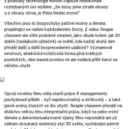
z
podstaty technologie motion-capture nedokonale
rozhýbaných úst slyšíme: „Se slovy jsme ztratili obrazy
a
s
obrazy slova, je třeba hledat znova.“
Všechno jsou to bezpochyby palčivé motivy a témata
proplétající se našimi každodenními životy. Z videa
Terapie
chaosem
ale cítím podobné zmatení, jako všude kolem: jak žít
dobře (nedejbože užitečně) ve světě, kde každý druhý den
přináší další a další bezprecedentní události? Významová
mnohost, eklektická kolážovitá forma plná krátkých
poetických, vibe-based promluv mi ale nedává příliš šancí se
něčeho chytit.
Oproti novému filmu měla starší práce
K managementu
pochybností
příběh – byť nejednoznačný a útržkovitý – a také
jasné scény, kterých se šlo chytit.
Terapie chaosem
přenáší na
diváctvo velkou míru interpretační práce, když na sebe vrství
témata a dekontextualizované výjevy. Moc nepomáhá ani už
celkem okoukaný estetický styl 3D světa, vycházející patrně