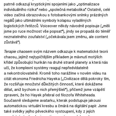
patrně odkazují kryptickými spojeními jako „optimalizace
individuálního rizika“ nebo „společná metabolika“. Ostatně, celé
video začíná obrazovkou s fotobankovými snímky prázdných
regálů jako ultimátními symboly kolapsu vyladěných
logistických řetězců. Voiceover někdy návodně popisuje („měli
jsme po ruce možnost vše popsat“), jindy se propadá do téměř
neznatelného zoufalství („očekávala jsem změnu, ale content
zůstává“).
Terapie chaosem
svým názvem odkazuje k matematické teorii
chaosu, jejímž nejtypičtějším příkladem je mávnutí motýlích
křídel způsobující hurikán na druhé straně planety a která nás
učí, že komplexní systémy reagují nepředvídatelně
a nekontrolovatelně. Kromě toho narážíme v
novém videu na
citát ekonoma Friedricha Hayeka („Civilizace dělá pokroky tím,
že rozšiřuje množství důležitých činností, které dokážeme
dělat, aniž bychom o
nich přemýšleli“), přičemž jsme vzápětí
zpraveni, že ho Hayek přebral od filozofa Whiteheada.
Současně sledujeme avatarku, kterak podstupuje jakousi
automatickou virtuální kresbu a
čmárá na digitální papír. Jsme
také svědky jejího pěveckého vystoupení, kdy z
jejích