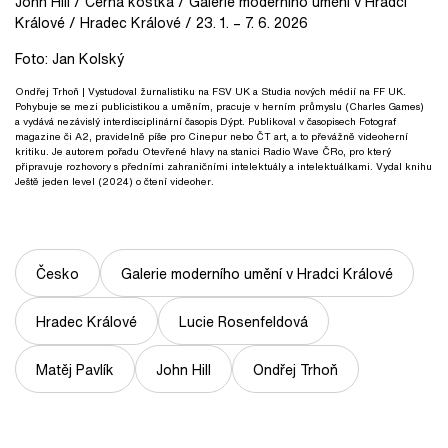
John Hill / Černá kostka / Galerie moderního umění v Hradci
Králové / Hradec Králové / 23.
1.
–
7.
6. 2026
Foto: Jan Kolský
Ondřej Trhoň
| Vystudoval žurnalistiku na FSV UK a Studia nových médií na FF UK.
Pohybuje se mezi publicistikou a uměním, pracuje v herním průmyslu (Charles Games)
a vydává nezávislý interdisciplinární časopis Dýpt. Publikoval v časopisech Fotograf
magazine či A2, pravidelně píše pro Cinepur nebo ČT art, a to převážně videoherní
kritiku. Je autorem pořadu Otevřené hlavy na stanici Radio Wave ČRo, pro který
připravuje rozhovory s předními zahraničními intelektuály a intelektuálkami. Vydal knihu
Ještě jeden level (2024) o čtení videoher.
Česko
Galerie moderního umění v Hradci Králové
Hradec Králové
Lucie Rosenfeldová
Matěj Pavlík
John Hill
Ondřej Trhoň