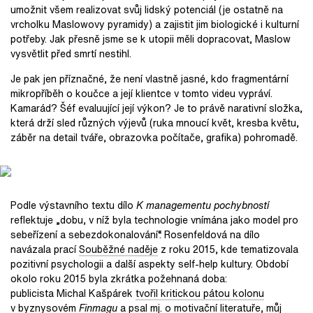
umožnit všem realizovat svůj lidský potenciál (je ostatně na
vrcholku Maslowovy pyramidy) a zajistit jim biologické i kulturní
potřeby. Jak přesně jsme se k utopii měli dopracovat, Maslow
vysvětlit před smrtí nestihl.
Je pak jen příznačné, že není vlastně jasné, kdo fragmentární
mikropříběh o koučce a její klientce v tomto videu vypráví.
Kamarád? Šéf evaluující její výkon? Je to právě narativní složka,
která drží sled různých výjevů (ruka mnoucí květ, kresba květu,
záběr na detail tváře, obrazovka počítače, grafika) pohromadě.
Podle výstavního textu dílo
K managementu pochybností
reflektuje „dobu, v níž byla technologie vnímána jako model pro
sebeřízení a sebezdokonalování“. Rosenfeldová na dílo
navázala prací
Souběžné naděje
z roku 2015, kde tematizovala
pozitivní psychologii a další aspekty self-help kultury. Období
okolo roku 2015 byla zkrátka požehnaná doba:
publicista Michal Kašpárek
tvořil kritickou pátou kolonu
v byznysovém
Finmagu
a psal mj. o motivační literatuře, můj