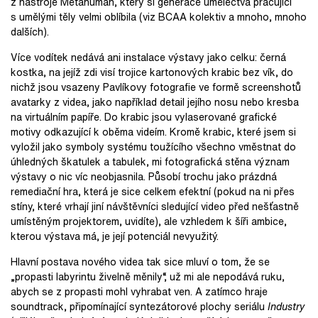
z nástroje Metahuman, který si generace umělectva pracující
s umělými těly velmi oblíbila (viz BCAA kolektiv a mnoho, mnoho
dalších).
Více vodítek nedává ani instalace výstavy jako celku: černá
kostka, na jejíž zdi visí trojice kartonových krabic bez vík, do
nichž jsou vsazeny Pavlíkovy fotografie ve formě screenshotů
avatarky z videa, jako například detail jejího nosu nebo kresba
na virtuálním papíře. Do krabic jsou vylaserované grafické
motivy odkazující k oběma videím. Kromě krabic, které jsem si
vyložil jako symboly systému toužícího všechno vměstnat do
úhledných škatulek a tabulek, mi fotografická stěna význam
výstavy o nic víc neobjasnila. Působí trochu jako prázdná
remediační hra, která je sice celkem efektní (pokud na ni přes
stíny, které vrhají jiní návštěvníci sledující video před nešťastně
umístěným projektorem, uvidíte), ale vzhledem k šíři ambice,
kterou výstava má, je její potenciál nevyužitý.
Hlavní postava nového videa tak sice mluví o tom, že se
„propasti labyrintu živelně měnily“, už mi ale nepodává ruku,
abych se z propasti mohl vyhrabat ven. A zatímco hraje
soundtrack, připomínající syntezátorové plochy seriálu
Industry