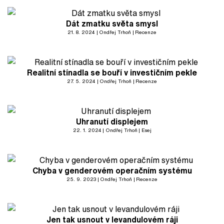
Dát zmatku světa smysl
21. 8. 2024
Ondřej Trhoň
Recenze
Realitní stínadla se bouří v investičním pekle
27. 5. 2024
Ondřej Trhoň
Recenze
Uhranutí displejem
22. 1. 2024
Ondřej Trhoň
Esej
Chyba v genderovém operačním systému
25. 9. 2023
Ondřej Trhoň
Recenze
Jen tak usnout v levandulovém ráji