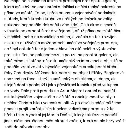
Na mapě se díváme na kružnici protínající Prokopku a galerii,
která měla být ve spolupráci s dalšími umělci reálně nakreslena
přímo ve městě. To se, i přes snahy a vyjednávání podmínek
s úřady, které kresbu kruhu za určitých podmínek povolily,
nakonec nepodařilo dokončit (více
zde
). Celá akce nicméně
vzbudila pozornost široké veřejnosti, ať už přímo na místě činu,
v médiích, nebo na sociálních sítích, a začala se tak rozvíjet
diskuze o užívání a možnostech umění ve veřejném prostoru,
což byl ostatně také jeden z hlavních cílů celého výstavního
projektu. Ten se pak neomezuje pouze na prostor galerie, ale
také mimo její stěny: několik uměleckých intervencí a objektů se
podařilo zrealizovat v bývalém vojenském areálu podél břehu
řeky Chrudimky. Můžeme tak narazit na objekt Elišky Perglerové
usazený na řece, který je uměleckým objektem, altánem, ale
stejně dobře poslouží i jako převlékací kabinka před vstupem
do vody. Dále proti proudu se Artur Magrot obrací na paměť
místa bývalého vojenského cvičiště a obaluje most ve stylu
umělce Christa bílou vojenskou sítí. A po chvíli hledání můžeme
pomalu projít zarůstajícím tunelem v divokém porostu až ke
břehu řeky. Vysekal jej Martin Dašek, který tak řezem narušil
jinak ničím nerušenou městskou divočinu, která se ale brzy vrátí
zpět do původní podoby.