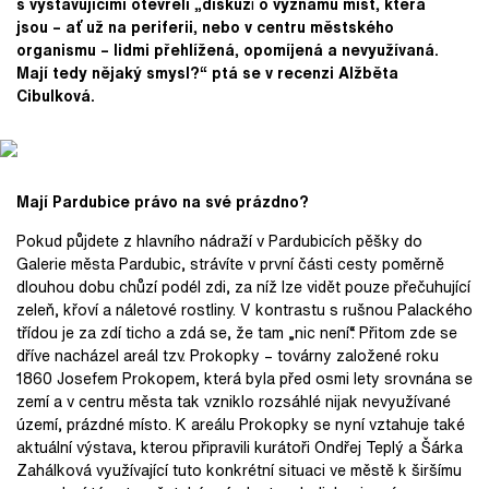
s vystavujícími otevřeli „diskuz
i
o významu míst, která
jsou – ať už na periferii, nebo v centru městského
organismu – lidmi přehlížená, opomíjená a nevyužívaná.
Mají tedy nějaký smysl?“ ptá se v recenzi Alžběta
Cibulková.
Mají Pardubice právo na své prázdno?
Pokud půjdete z hlavního nádraží v Pardubicích pěšky do
Galerie města Pardubic, strávíte v první části cesty poměrně
dlouhou dobu chůzí podél zdi, za níž lze vidět pouze přečuhující
zeleň, křoví a náletové rostliny. V kontrastu s rušnou Palackého
třídou je za zdí ticho a zdá se, že tam „nic není“. Přitom zde se
dříve nacházel areál tzv. Prokopky – továrny založené roku
1860 Josefem Prokopem, která byla před osmi lety srovnána se
zemí a v centru města tak vzniklo rozsáhlé nijak nevyužívané
území, prázdné místo. K areálu Prokopky se nyní vztahuje také
aktuální výstava, kterou připravili kurátoři Ondřej Teplý a Šárka
Zahálková využívající tuto konkrétní situaci ve městě k širšímu