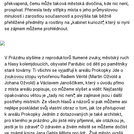
překvapená, čemu může taková městská divočina, kde nic není,
prospívat. Přenesla tedy střípky místa s jeho průmyslovou
minulostí i zarostlou současností a povýšila tak běžně
přehlížené předměty a rostliny na „kabinet kuriozit“, který si nyní
se zájmem můžeme prohlédnout.
V Prázdnu slyšíme z reproduktorů tlumené zvuky, městský ruch
a hlasy kolemjdoucích, obyvatel Pardubic od dětí po pamětníky
staré továrny. Ti všichni se vyjadřují k areálu Prokopky. Jde o
zvukovou stopu
vytvořenou Radiem Vérité (Martin Ožvold a
Johana Ožvold) a Václavem Janoščíkem, který v úvodu přímo
z místa areálu popisuje, co můžeme slyšet a vidět. Nejčastěji
opakovanou větou je „tady nic není“, ale zajímavé jsou i další
postřehy místních. Ze všech hlasů a názorů si pak můžeme asi
nejlépe poskládat svůj vlastní obraz o tom, jak lze přistupovat
k areálu Prokopky. Jedním z dotazovaných je také architekt,
pro kterého je prázdno „do jisté míry příjemné, ale otázkou je,
jestli je to zdravé“. O zdravém a živém městě se můžeme dočíst
ve známé knize Jana Gehla
Města pro lidi
: „Živé město vysílá