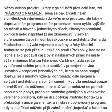
Název celého projektu, který v galerii běží přes celé léto, zní
PRÁZDNO x NAPLNĚNÍ
. Téma se pak zrcadlí nejen
v uměleckých intervencích do veřejného prostoru, ale taky v
doprovodném programu plném procházek nebo cyklo-vyjížděk
po městě a hlavně v jednotlivých dílech, filmových promítání,
piknicích nebo například (z mé zkušenosti) v setkání
v přenosném čajovém domku rakouského architekta Gerharda
Feldbachera u bývalé vojenské plovárny u řeky. Mobilní
teahouse se pak přesunul také do areálu Prokopky, kde se na
jedné z akcí podával čaj z bylin nasbíraných přímo na místě
výše zmíněnou Martou Fišerovou Cwiklinski. Zdá se, že
vydařenost celého projektu spočívá v propojení na více
úrovních­ – propojení jednotlivých děl, která na sebe reagují,
doplňují se a mnohdy vznikají dohromady, dále spojení a
splývání architektury s volným uměním, kdy díla neslouží pouze
k prohlížení, ale můžeme je také užívat, procházet se po nich
nebo v nich pobýt, propojení vnitřního galerijního a venkovního
veřejného prostoru, kdy se díla dotýkají místního kontextu a
překračují hranice galerie, tak ale i skrze doprovodný program,
kdy si například můžete přijít zahrát noční „bojovku“ a baterkou