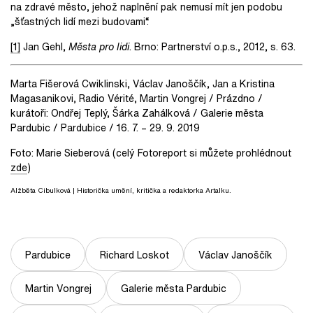
na zdravé město, jehož naplnění pak nemusí mít jen podobu
„šťastných lidí mezi budovami“.
[1]
Jan Gehl,
Města pro lidi
. Brno: Partnerství o.p.s., 2012, s. 63.
Marta Fišerová Cwiklinski, Václav Janoščík, Jan a Kristina
Magasanikovi, Radio Vérité, Martin Vongrej / Prázdno /
kurátoři: Ondřej Teplý, Šárka Zahálková / Galerie města
Pardubic / Pardubice / 16. 7. – 29. 9. 2019
Foto: Marie Sieberová (celý Fotoreport si můžete prohlédnout
zde
)
Alžběta Cibulková
| Historička umění, kritička a redaktorka Artalku.
Pardubice
Richard Loskot
Václav Janoščík
Martin Vongrej
Galerie města Pardubic