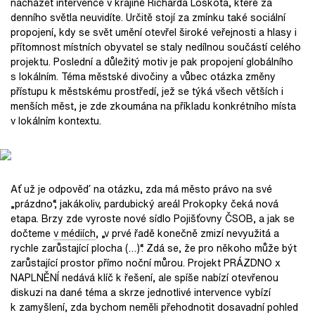
nacházet intervence v krajině Richarda Loskota, které za
denního světla neuvidíte. Určitě stojí za zmínku také sociální
propojení, kdy se svět umění otevřel široké veřejnosti a hlasy i
přítomnost místních obyvatel se staly nedílnou součástí celého
projektu. Poslední a důležitý motiv je pak propojení globálního
s lokálním. Téma městské divočiny a vůbec otázka změny
přístupu k městskému prostředí, jež se týká všech větších i
menších měst, je zde zkoumána na příkladu konkrétního místa
v lokálním kontextu.
Ať už je odpověď na otázku, zda má město právo na své
„prázdno“, jakákoliv, pardubický areál Prokopky čeká nová
etapa. Brzy zde vyroste nové sídlo Pojišťovny ČSOB, a jak se
dočteme
v médiích
, „v prvé řadě konečně zmizí nevyužitá a
rychle zarůstající plocha (…)“. Zdá se, že pro někoho může být
zarůstající prostor přímo noční můrou. Projekt PRÁZDNO x
NAPLNĚNÍ nedává klíč k řešení, ale spíše nabízí otevřenou
diskuzi na dané téma a skrze jednotlivé intervence vybízí
k zamyšlení, zda bychom neměli přehodnotit dosavadní pohled