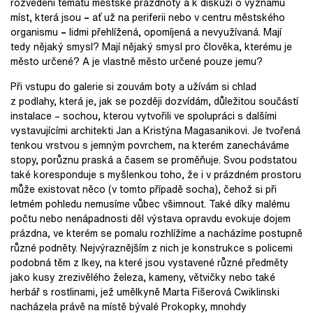
rozvedení tématu městské prázdnoty a k diskuzi o významu
míst, která jsou
–
ať už na periferii nebo v centru městského
organismu
–
lidmi přehlížená, opomíjená a nevyužívaná. Mají
tedy nějaký smysl? Mají nějaký smysl pro člověka, kterému je
město určené? A je vlastně město určené pouze jemu?
Při vstupu do galerie si zouvám boty a užívám si chlad
z podlahy, která je, jak se později dozvídám, důležitou součástí
instalace – sochou, kterou vytvořili ve spolupráci s dalšími
vystavujícími architekti Jan a Kristýna Magasanikovi. Je tvořená
tenkou vrstvou s jemným povrchem, na kterém zanecháváme
stopy, porůznu praská a časem se proměňuje. Svou podstatou
také koresponduje s myšlenkou toho, že i v prázdném prostoru
může existovat něco (v tomto případě socha), čehož si při
letmém pohledu nemusíme vůbec všimnout. Také díky malému
počtu nebo nenápadnosti děl výstava opravdu evokuje dojem
prázdna, ve kterém se pomalu rozhlížíme a nacházíme postupně
různé podněty. Nejvýraznějším z nich je konstrukce s policemi
podobná těm z Ikey, na které jsou vystavené různé předměty
jako kusy zrezivělého železa, kameny, větvičky nebo také
herbář s rostlinami, jež umělkyně Marta Fišerová Cwiklinski
nacházela právě na místě bývalé Prokopky, mnohdy