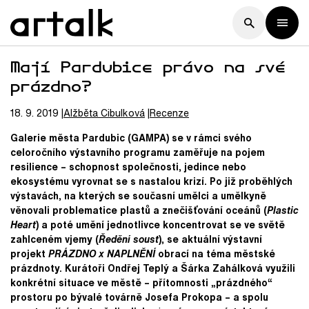
Mají Pardubice právo na své
prázdno?
18. 9. 2019
Alžběta
Cibulková
Recenze
Galerie města Pardubic (GAMPA) se v rámci svého
celoročního výstavního programu zaměřuje na pojem
resilience – schopnost společnosti, jedince nebo
ekosystému vyrovnat se s nastalou krizí. Po již proběhlých
výstavách, na kterých se současní umělci a umělkyně
věnovali problematice plastů a znečišťování oceánů (
Plastic
Heart
) a poté umění jednotlivce koncentrovat se ve světě
zahlceném vjemy (
Ředění soust
), se aktuální výstavní
projekt
PRÁZDNO x NAPLNĚNÍ
obrací na téma městské
prázdnoty. Kurátoři Ondřej Teplý a Šárka Zahálková využili
konkrétní situace ve městě – přítomnosti „prázdného“
prostoru po bývalé továrně Josefa Prokopa – a spolu