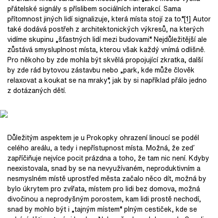
přátelské signály s příslibem sociálních interakcí. Sama
přítomnost jiných lidí signalizuje, která místa stojí za to.“
[1]
Autor
také dodává postřeh z architektonických výkresů, na kterých
vidíme skupinu „šťastných lidí mezi budovami“. Nejdůležitější ale
zůstává smysluplnost místa, kterou však každý vnímá odlišně.
Pro někoho by zde mohla být skvělá propojující zkratka, další
by zde rád bytovou zástavbu nebo „park, kde může člověk
relaxovat a koukat se na mraky“, jak by si například přálo jedno
z dotázaných dětí.
Důležitým aspektem je u Prokopky ohrazení linoucí se podél
celého areálu, a tedy i nepřístupnost místa. Možná, že zeď
zapříčiňuje nejvíce pocit prázdna a toho, že tam nic není. Kdyby
neexistovala, snad by se na nevyužívaném, neproduktivním a
nesmyslném místě uprostřed města začalo něco dít, možná by
bylo úkrytem pro zvířata, místem pro lidi bez domova, možná
divočinou a neprodyšným porostem, kam lidi prostě nechodí,
snad by mohlo být i „tajným místem“ plným cestiček, kde se