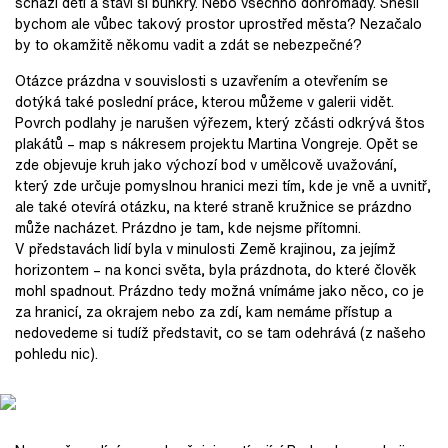
schází děti a staví si bunkry. Nebo všechno dohromady. Snesli
bychom ale vůbec takový prostor uprostřed města? Nezačalo
by to okamžitě někomu vadit a zdát se nebezpečné?
Otázce prázdna v souvislosti s uzavřením a otevřením se
dotýká také poslední práce, kterou můžeme v galerii vidět.
Povrch podlahy je narušen výřezem, který zčásti odkrývá štos
plakátů – map s nákresem projektu Martina Vongreje. Opět se
zde objevuje kruh jako výchozí bod v umělcově uvažování,
který zde určuje pomyslnou hranici mezi tím, kde je vně a uvnitř,
ale také otevírá otázku, na které straně kružnice se prázdno
může nacházet. Prázdno je tam, kde nejsme přítomni.
V představách lidí byla v minulosti Země krajinou, za jejímž
horizontem – na konci světa, byla prázdnota, do které člověk
mohl spadnout. Prázdno tedy možná vnímáme jako něco, co je
za hranicí, za okrajem nebo za zdí, kam nemáme přístup a
nedovedeme si tudíž představit, co se tam odehrává (z našeho
pohledu nic).