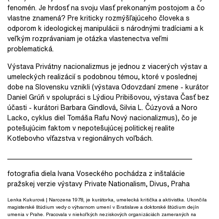
fenomén. Je hrdosť na svoju vlasť prekonaným postojom a čo
vlastne znamená? Pre kriticky rozmýšľajúceho človeka s
odporom k ideologickej manipulácii s národnými tradíciami a k
veľkým rozprávaniam je otázka vlastenectva veľmi
problematická.
Výstava Privátny nacionalizmus je jednou z viacerých výstav a
umeleckých realizácií s podobnou témou, ktoré v poslednej
dobe na Slovensku vznikli (výstava Odovzdaní zmene - kurátor
Daniel Grúň v spolupráci s Lýdiou Pribišovou, výstava Časť bez
účasti - kurátori Barbara Gindlová, Silvia L. Čúzyová a Noro
Lacko, cyklus diel Tomáša Rafu Nový nacionalizmus), čo je
potešujúcim faktom v nepotešujúcej politickej realite
Kotlebovho víťazstva v regionálnych voľbách.
______________________________________________________
fotografia diela Ivana Voseckého pochádza z inštalácie
pražskej verzie výstavy Private Nationalism, Divus, Praha
Lenka Kukurová
| Narozena 1978, je kurátorka, umelecká kritička a aktivistka. Ukončila
magisterské štúdium vedy o výtvarnom umení v Bratislave a doktorské štúdium dejín
umenia v Prahe. Pracovala v niekoľkých neziskových organizáciách zameraných na