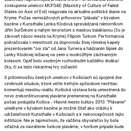
zoskupenia umelcov MCFSAE (Maxistry of Culture of Failed
States on Axis of Evil) reagovala na aktuálne politické dianie na
Kryme. Počas vernisážových príhovorov "plávala" v bývalom
bazéne v Kunsthalle Lenka Klodová sprevádzaná námorníkom
Jiřím Surůvkom a nahým teroristom s maskou balaklavou (čo je
zároveň názov mesta na Kryme) Filipom Turkom. Performancia
pokračovala v miestnosti za doprovodu živej rómskej kapely
prezentovaním "osi zla" od Jana Turnera a hádzaním šípiek do
Lenky Klodovej ležiacej na zemi s modrožltým záchranným
kolesom. Opäť bolo osobným rozhodnutím každého diváka/
čky, či sa tejto riskantnej hry zúčastní.
S prítomnosťou českých umelcov v Košiciach sú spojené dve
vzniknuté situácie, ktoré veľmi trefným spôsobom nechtiac
komentujú miestnu realitu. Košická výstava bola umiestnená do
novo zrekonštruovanej plavárne premenenej na Kunsthalle
počas podujatia Košice - Hlavné mesto kultúry 2013. "Plávanie"
umelkyne v bývalom bazéne je možné čítať ako otázku k
udržateľnosti Kunsthalle v Košiciach a k nekoncepčnosti tejto
inštitúcie. Nie je tajomstvom, že väčšina obyvateľov by bola
vďačná za navrátenie funkcie plavárne, v horšom prípade bude