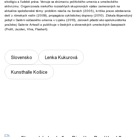
ekológiu a ľudské práva. Venuje sa skúmaniu politického umenia a umeleckého
aktivizmu. Organizovala niekoľko rozsiahlych skupinových výstav zameraných na
aktuálne spoločenské témy: problém násilia na ženách (2005), kritika praxe odoberania
detí z rómskych rodín (2008), propagácia cyklistickej dopravy (2010). Získala štipendijný
pobyt v Galérii súčasného umenia v Lipsku (2013), zároveň pôsobí ako spolukurátorka
pražskej Galerie Artwall a publikuje v českých a slovenských umeleckých časopisoch
(Profil, Jazdec, Vlna, Flashart).
Slovensko
Lenka Kukurová
Kunsthalle Košice