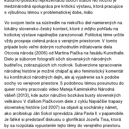
kultúrno-politickú reprezentáciu oboch štátov. No možno je
medzinárodná spolupráca pre kritickú výstavu, ktorá pracujúce
s výbušnou témou v problematickej dobe, málo.
Vo svojom texte sa sústredím na niekoľko diel namierených na
lokálny slovensko-český kontext, ktoré z môjho pohľadu na
košickej výstave najsilnejšie zarezonovali. Politickej téme určite
vždy prospeje cielená práca s verejným priestorom. V tomto
prípade bolo veľmi dobrým rozhodnutím inštalovanie diela
Otcovia národa (2006) od Martina Piačka na fasádu Kunsthalle.
Dielo je súborom fotografií sôch slovenských národných
buditeľov, zobrazujúcich ich rozkrok. Subverzívne spracovanie
národnej histórie je možné chápať aj ako feministický komentár
ku konštrukcii národných dejín, ale aj vyjadrenie sa k podobe
sochy vo verejnom priestore. S podobnou témou posunutou do
queer roviny pracovalo video Mateja Kaminského Národná
vášeň (2013), kde autor náruživo bozkáva busty slovenských
velikánov. V ďalšom Piačkovom diele z cyklu Najväčšie trapasy
slovenskej histórie (od 2007) sa objavil aj sochársky námet,
ako arcibiskup Ján Sokol sprevádza Jána Pavla II. v papamobile.
Je ľahké si predstaviť diskusiu o glorifikácii Jozefa Tisa, ktorá
by sa rozpútala vypustením tejto témy do verejného priestoru.