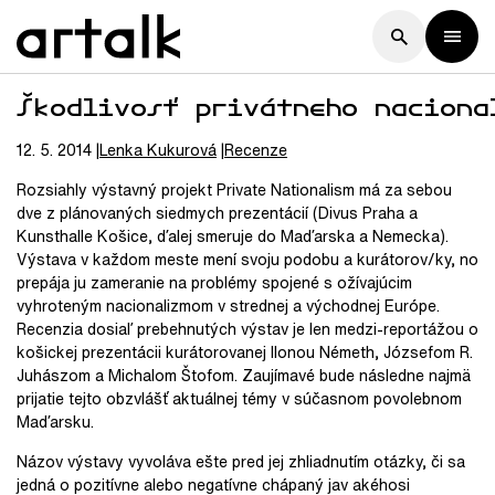
Škodlivosť privátneho naciona
12. 5. 2014
Lenka
Kukurová
Recenze
Rozsiahly výstavný projekt Private Nationalism má za sebou
dve z plánovaných siedmych prezentácií (Divus Praha a
Kunsthalle Košice, ďalej smeruje do Maďarska a Nemecka).
Výstava v každom meste mení svoju podobu a kurátorov/ky, no
prepája ju zameranie na problémy spojené s ožívajúcim
vyhroteným nacionalizmom v strednej a východnej Európe.
Recenzia dosiaľ prebehnutých výstav je len medzi-reportážou o
košickej prezentácii kurátorovanej Ilonou Németh, Józsefom R.
Juhászom a Michalom Štofom. Zaujímavé bude následne najmä
prijatie tejto obzvlášť aktuálnej témy v súčasnom povolebnom
Maďarsku.
Názov výstavy vyvoláva ešte pred jej zhliadnutím otázky, či sa
jedná o pozitívne alebo negatívne chápaný jav akéhosi