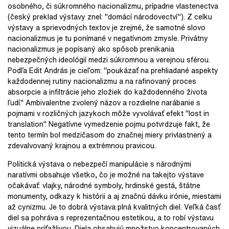
osobného, či súkromného nacionalizmu, prípadne vlastenectva
(český preklad výstavy znel: "domácí národovectví"). Z celku
výstavy a sprievodných textov je zrejmé, že samotné slovo
nacionalizmus je tu ponímané v negatívnom zmysle. Privátny
nacionalizmus je popísaný ako spôsob prenikania
nebezpečných ideológií medzi súkromnou a verejnou sférou.
Podľa Edit András je cieľom: "poukázať na prehliadané aspekty
každodennej rutiny nacionalizmu a na rafinovaný proces
absorpcie a infiltrácie jeho zložiek do každodenného života
ľudí." Ambivalentne zvolený názov a rozdielne narábanie s
pojmami v rozličných jazykoch môže vyvolávať efekt "lost in
translation". Negatívne vymedzenie pojmu potvrdzuje fakt, že
tento termín bol medzičasom do značnej miery privlastnený a
zdevalvovaný krajnou a extrémnou pravicou.
Politická výstava o nebezpečí manipulácie s národnými
naratívmi obsahuje všetko, čo je možné na takejto výstave
očakávať: vlajky, národné symboly, hrdinské gestá, štátne
monumenty, odkazy k histórii a aj značnú dávku irónie, miestami
až cynizmu. Je to dobrá výstava plná kvalitných diel. Veľká časť
diel sa pohráva s reprezentačnou estetikou, a to robí výstavu
vizuálne príťažlivou. Diela obsahujú množstvo koncentrovaných