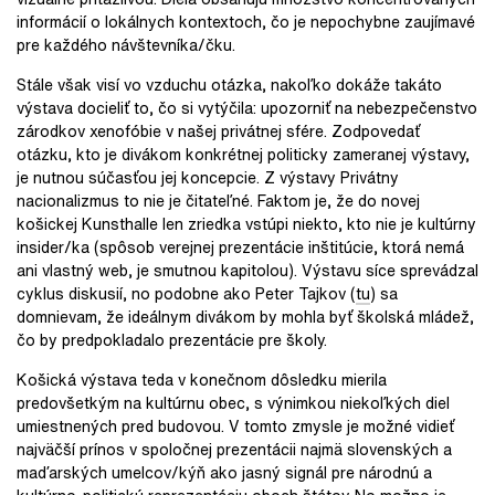
informácií o lokálnych kontextoch, čo je nepochybne zaujímavé
pre každého návštevníka/čku.
Stále však visí vo vzduchu otázka, nakoľko dokáže takáto
výstava docieliť to, čo si vytýčila: upozorniť na nebezpečenstvo
zárodkov xenofóbie v našej privátnej sfére. Zodpovedať
otázku, kto je divákom konkrétnej politicky zameranej výstavy,
je nutnou súčasťou jej koncepcie. Z výstavy Privátny
nacionalizmus to nie je čitateľné. Faktom je, že do novej
košickej Kunsthalle len zriedka vstúpi niekto, kto nie je kultúrny
insider/ka (spôsob verejnej prezentácie inštitúcie, ktorá nemá
ani vlastný web, je smutnou kapitolou). Výstavu síce sprevádzal
cyklus diskusií, no podobne ako Peter Tajkov (
tu
) sa
domnievam, že ideálnym divákom by mohla byť školská mládež,
čo by predpokladalo prezentácie pre školy.
Košická výstava teda v konečnom dôsledku mierila
predovšetkým na kultúrnu obec, s výnimkou niekoľkých diel
umiestnených pred budovou. V tomto zmysle je možné vidieť
najväčší prínos v spoločnej prezentácii najmä slovenských a
maďarských umelcov/kýň ako jasný signál pre národnú a