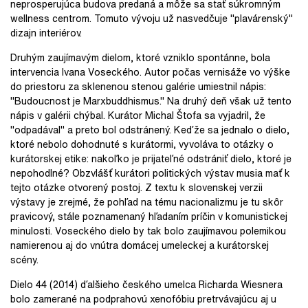
neprosperujúca budova predaná a môže sa stať súkromným
wellness centrom. Tomuto vývoju už nasvedčuje "plavárenský"
dizajn interiérov.
Druhým zaujímavým dielom, ktoré vzniklo spontánne, bola
intervencia Ivana Voseckého. Autor počas vernisáže vo výške
do priestoru za sklenenou stenou galérie umiestnil nápis:
"Budoucnost je Marxbuddhismus." Na druhý deň však už tento
nápis v galérii chýbal. Kurátor Michal Štofa sa vyjadril, že
"odpadával" a preto bol odstránený. Keďže sa jednalo o dielo,
ktoré nebolo dohodnuté s kurátormi, vyvoláva to otázky o
kurátorskej etike: nakoľko je prijateľné odstrániť dielo, ktoré je
nepohodlné? Obzvlášť kurátori politických výstav musia mať k
tejto otázke otvorený postoj. Z textu k slovenskej verzii
výstavy je zrejmé, že pohľad na tému nacionalizmu je tu skôr
pravicový, stále poznamenaný hľadaním príčin v komunistickej
minulosti. Voseckého dielo by tak bolo zaujímavou polemikou
namierenou aj do vnútra domácej umeleckej a kurátorskej
scény.
Dielo 44 (2014) ďalšieho českého umelca Richarda Wiesnera
bolo zamerané na podprahovú xenofóbiu pretrvávajúcu aj u