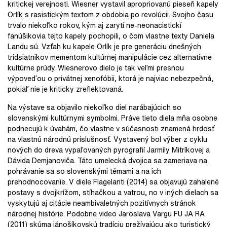
kritickej verejnosti. Wiesner vystavil apropriovanú pieseň kapely
Orlík s rasistickým textom z obdobia po revolúcii. Svojho času
trvalo niekoľko rokov, kým aj zarytí ne-neonacistickí
fanúšikovia tejto kapely pochopili, o čom vlastne texty Daniela
Landu sú. Vzťah ku kapele Orlík je pre generáciu dnešných
tridsiatnikov mementom kultúrnej manipulácie cez alternatívne
kultúrne prúdy. Wiesnerovo dielo je tak veľmi presnou
výpoveďou o privátnej xenofóbii, ktorá je najviac nebezpečná,
pokiaľ nie je kriticky zreflektovaná.
Na výstave sa objavilo niekoľko diel narábajúcich so
slovenskými kultúrnymi symbolmi. Práve tieto diela mňa osobne
podnecujú k úvahám, čo vlastne v súčasnosti znamená hrdosť
na vlastnú národnú príslušnosť. Vystavený bol výber z cyklu
nových do dreva vypaľovaných pyrografií Jarmily Mitríkovej a
Dávida Demjanoviča. Táto umelecká dvojica sa zameriava na
pohrávanie sa so slovenskými témami a na ich
prehodnocovanie. V diele Flagelanti (2014) sa objavujú zahalené
postavy s dvojkrížom, stíhačkou a vatrou, no v iných dielach sa
vyskytujú aj citácie neambivaletných pozitívnych stránok
národnej histórie. Podobne video Jaroslava Vargu FU JA RA
(2011) skúma jánošíkovskú tradíciu prežívajúcu ako turistický