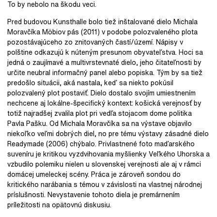
To by nebolo na škodu veci.
Pred budovou Kunsthalle bolo tiež inštalované dielo Michala
Moravčíka Möbiov pás (2011) v podobe polozvaleného plota
pozostávajúceho zo znitovaných častí/území. Nápisy v
polštine odkazujú k núteným presunom obyvateľstva. Hoci sa
jedná o zaujímavé a multivrstevnaté dielo, jeho čitateľnosti by
určite neubral informačný panel alebo popiska. Tým by sa tiež
predošlo situácii, aká nastala, keď sa niekto pokúsil
polozvalený plot postaviť. Dielo dostalo svojím umiestnením
nechcene aj lokálne-špecifický kontext: košická verejnosť by
totiž najradšej zvalila plot pri vedľa stojacom dome politika
Pavla Pašku. Od Michala Moravčíka sa na výstave objavilo
niekoľko veľmi dobrých diel, no pre tému výstavy zásadné dielo
Readymade (2006) chýbalo. Privlastnené foto maďarského
suveníru je kritikou vyzdvihovania myšlienky Veľkého Uhorska a
vzbudilo polemiku nielen u slovenskej verejnosti ale aj v rámci
domácej umeleckej scény. Práca je zároveň sondou do
kritického narábania s témou v závislosti na vlastnej národnej
príslušnosti. Nevystavenie tohoto diela je premárnením
príležitosti na opätovnú diskusiu.