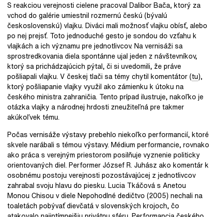
S reakciou verejnosti cielene pracoval Dalibor Bača, ktorý za
vchod do galérie umiestnil rozmernú českú (bývalú
československú) vlajku. Diváci mali možnosť vlajku obísť, alebo
po nej prejsť. Toto jednoduché gesto je sondou do vzťahu k
vlajkách a ich významu pre jednotlivcov. Na vernisáži sa
sprostredkovania diela spontánne ujal jeden z návštevníkov,
ktorý sa prichádzajúcich pýtal, či si uvedomili, že práve
pošliapali vlajku. V českej tlači sa témy chytil komentátor (
tu
),
ktorý pošliapanie vlajky využil ako zámienku k útoku na
českého ministra zahraničia. Tento prípad ilustruje, nakoľko je
otázka vlajky a národnej hrdosti zneužiteľná pre takmer
akúkoľvek tému.
Počas vernisáže výstavy prebehlo niekoľko performancií, ktoré
skvele narábali s témou výstavy. Médium performancie, rovnako
ako práca s verejným priestorom posilňuje vyznenie politicky
orientovaných diel. Performer József R. Juhász ako komentár k
osobnému postoju verejnosti pozostávajúcej z jednotlivcov
zahrabal svoju hlavu do piesku. Lucia Tkáčová s Anetou
Monou Chisou v diele Nepohodlné dedičtvo (2005) nechali na
toaletách pobývať dievčatá v slovenských krojoch, čo
atakovalo najintímnejšiu privátnu sféru. Performancia českého