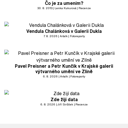
Čo je za umením?
30. 8. 2013
Lenka Kukurová
Recenze
Vendula Chalánková v Galerii Dukla
7. 8. 2026
Artalk
Fotoreporty
Pavel Preisner a Petr Kunčík v Krajské galerii
výtvarného umění ve Zlíně
6. 8. 2026
Artalk
Fotoreporty
Zde žijí data
6. 8. 2026
Jiří Sirůček
Recenze