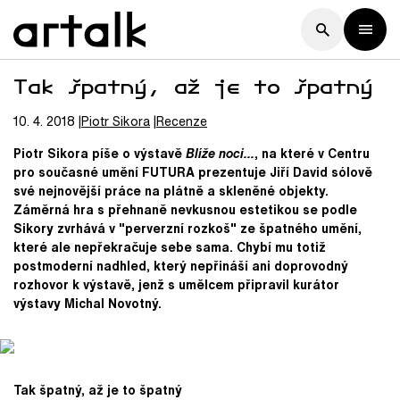
Tak špatný, až je to špatný
10. 4. 2018
Piotr
Sikora
Recenze
Piotr Sikora píše o výstavě
Blíže noci…
, na které v
Centru
pro současné umění FUTURA prezentuje Jiří David sólově
své nejnovější práce na plátně a skleněné objekty.
Záměrná hra s přehnaně nevkusnou estetikou se podle
Sikory zvrhává v "perverzní rozkoš" ze špatného umění,
které ale nepřekračuje sebe sama. Chybí mu totiž
postmoderní nadhled, který nepřináší ani doprovodný
rozhovor k výstavě, jenž s umělcem připravil kurátor
výstavy Michal Novotný.
Tak špatný, až je to špatný