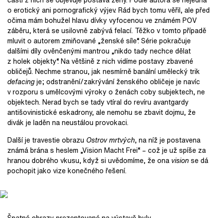
o erotický ani pornografický výjev. Rád bych tomu věřil, ale před
očima mám bohužel hlavu dívky vyfocenou ve známém POV
záběru, která se usilovně zabývá felací. Těžko v tomto případě
mluvit o autorem zmiňované „ženské síle“. Série pokračuje
dalšími díly ověnčenými mantrou „nikdo tady nechce dělat
z holek objekty“. Na většině z nich vidíme postavy zbavené
obličejů. Nechme stranou, jak nesmírně banální umělecký trik
defacing
je; odstranění/zakrývání ženského obličeje je navíc
v rozporu s umělcovými výroky o ženách coby subjektech, ne
objektech. Nerad bych se tady vtíral do revíru avantgardy
antišovinistické eskadrony, ale nemohu se zbavit dojmu, že
divák je laděn na neustálou provokaci.
Další je travestie obrazu
Ostrov mrtvých
, na níž je postavena
známá brána s heslem „Vision Macht Frei“ – což je už spíše za
hranou dobrého vkusu, když si uvědomíme, že ona
vision
se dá
pochopit jako vize konečného řešení.
Špatné obrazy prezentované na výstavě byly