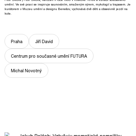
umění. Ve své praxi se inspiruje saunováním, smaženým sýrem, mykologií a trapasem. Je
kurátorem v Muzeu umění a designu Benešov, vychovává dvě děti a obsesivně jezdí na
kole.
Praha
Jiří David
Centrum pro současné umění FUTURA
Michal Novotný