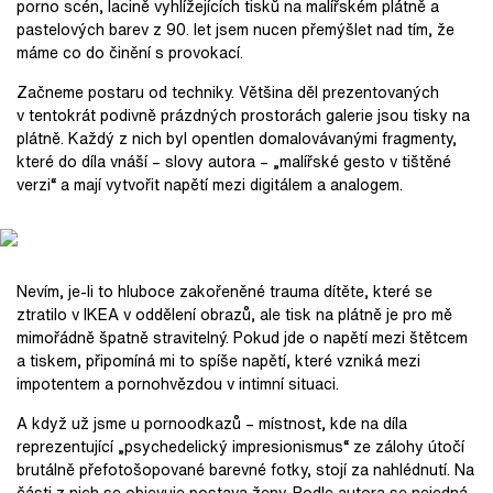
porno scén, lacině vyhlížejících tisků na malířském plátně a
pastelových barev z 90. let jsem nucen přemýšlet nad tím, že
máme co do činění s provokací.
Začneme postaru od techniky. Většina děl prezentovaných
v tentokrát podivně prázdných prostorách galerie jsou tisky na
plátně. Každý z nich byl opentlen domalovávanými fragmenty,
které do díla vnáší – slovy autora – „malířské gesto v tištěné
verzi“ a mají vytvořit napětí mezi digitálem a analogem.
Nevím, je-li to hluboce zakořeněné trauma dítěte, které se
ztratilo v IKEA v oddělení obrazů, ale tisk na plátně je pro mě
mimořádně špatně stravitelný. Pokud jde o napětí mezi štětcem
a tiskem, připomíná mi to spíše napětí, které vzniká mezi
impotentem a pornohvězdou v intimní situaci.
A když už jsme u pornoodkazů – místnost, kde na díla
reprezentující „psychedelický impresionismus“ ze zálohy útočí
brutálně přefotošopované barevné fotky, stojí za nahlédnutí. Na
části z nich se objevuje postava ženy. Podle autora se nejedná