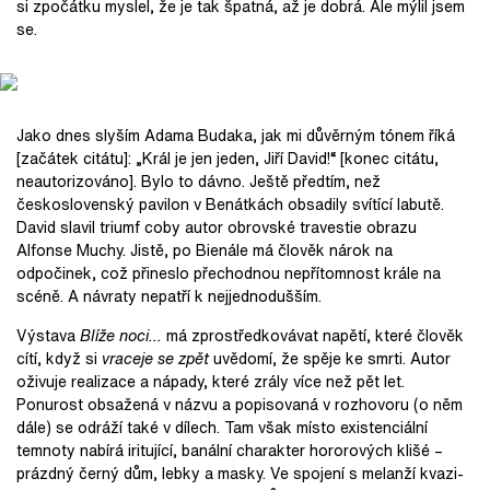
si zpočátku myslel, že je tak špatná, až je dobrá. Ale mýlil jsem
se.
Jako dnes slyším Adama Budaka, jak mi důvěrným tónem říká
[začátek citátu]: „Král je jen jeden, Jiří David!“ [konec citátu,
neautorizováno]. Bylo to dávno. Ještě předtím, než
československý pavilon v Benátkách obsadily svítící labutě.
David slavil triumf coby autor obrovské travestie obrazu
Alfonse Muchy. Jistě, po Bienále má člověk nárok na
odpočinek, což přineslo přechodnou nepřítomnost krále na
scéně. A návraty nepatří k nejjednodušším.
Výstava
Blíže noci…
má zprostředkovávat napětí, které člověk
cítí, když si
vraceje se zpět
uvědomí, že spěje ke smrti. Autor
oživuje realizace a nápady, které zrály více než pět let.
Ponurost obsažená v názvu a popisovaná v rozhovoru (o něm
dále) se odráží také v dílech. Tam však místo existenciální
temnoty nabírá iritující, banální charakter hororových klišé –
prázdný černý dům, lebky a masky. Ve spojení s melanží kvazi-