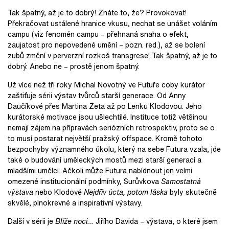
Tak špatný, až je to dobrý! Znáte to, že? Provokovat!
Překračovat ustálené hranice vkusu, nechat se unášet voláním
campu (viz fenomén campu – přehnaná snaha o efekt,
zaujatost pro nepovedené umění – pozn. red.), až se bolení
zubů změní v perverzní rozkoš transgrese! Tak špatný, až je to
dobrý. Anebo ne – prostě jenom špatný.
Už více než tři roky Michal Novotný ve Futuře coby kurátor
zaštiťuje sérii výstav tvůrců starší generace. Od Anny
Daučíkové přes Martina Zeta až po Lenku Klodovou. Jeho
kurátorské motivace jsou ušlechtilé. Instituce totiž většinou
nemají zájem na přípravách seriózních retrospektiv, proto se o
to musí postarat největší pražský offspace. Kromě tohoto
bezpochyby významného úkolu, který na sebe Futura vzala, jde
také o budování uměleckých mostů mezi starší generací a
mladšími umělci. Ačkoli může Futura nabídnout jen velmi
omezené institucionální podmínky, Surůvkova
Samostatná
výstava
nebo Klodové
Nejdřív úcta, potom láska
byly skutečně
skvělé, plnokrevné a inspirativní výstavy.
Další v sérii je
Blíže noci…
Jiřího Davida – výstava, o které jsem