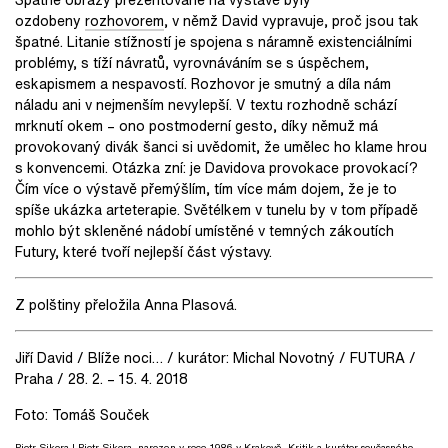
ozdobeny
rozhovorem
, v němž David vypravuje, proč jsou tak
špatné. Litanie stížností je spojena s náramně existenciálními
problémy, s tíží návratů, vyrovnáváním se s úspěchem,
eskapismem a nespavostí. Rozhovor je smutný a díla nám
náladu ani v nejmenším nevylepší. V textu rozhodně schází
mrknutí okem – ono postmoderní gesto, díky němuž má
provokovaný divák šanci si uvědomit, že umělec ho klame hrou
s konvencemi. Otázka zní: je Davidova provokace provokací?
Čím více o výstavě přemýšlím, tím více mám dojem, že je to
spíše ukázka arteterapie. Světélkem v tunelu by v tom případě
mohlo být skleněné nádobí umístěné v temných zákoutích
Futury, které tvoří nejlepší část výstavy.
Z polštiny přeložila Anna Plasová.
Jiří David / Blíže noci… / kurátor: Michal Novotný / FUTURA /
Praha / 28. 2. – 15. 4. 2018
Foto: Tomáš Souček
Piotr Sikora
| Piotr Sikora, narozen v roce 1986 v Krakově. Kritik a kurátor současného