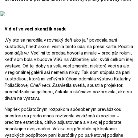
Vidieť vo veci okamžik osudu
„Vy ste sa narodila v rovnaký deň ako ja!“ povedala pani
kustódka, hneď ako si všimla tento údaj na press karte. Pocítila
som
déjà vu
. Veď mi to predsa hovorila minule – pred pár rokmi,
keď som bola v budove VSG na Alžbetinej ulici kvôli celkom inej
výstave. Od tej doby sa veľa vecí zmenilo, niektoré veci sa ale
v regionálnej galérii asi nemenia nikdy. Tak som stúpala za pani
kustódkou, ktorá mi veľkým kľúčom odomkla výstavu Kataríny
Poliačikovej
Oheň vecí
. Zasvietila svetlá, spustila projektor,
prechádzala sa galériou, čakala a skúmavo pozorovala, ako sa
dívam na výstavu.
Napriek počiatočným rozpakom spôsobeným prevádzkou
priestoru sa predo mnou roztvorila vyvážená expozícia –
precízne estetická, citlivo adjustovaná a v svojej podstate
nepokojne dvojznačná. Vďaka nej pôsobilo aj klopkanie
vysokých podpätkov pani kustódky po parketovej podlahe