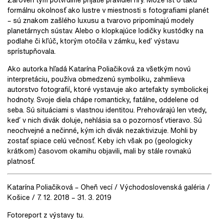
formálnu okolnosť ako lustre v miestnosti s fotografiami planét
– sú znakom zašlého luxusu a tvarovo pripomínajú modely
planetárnych sústav. Alebo o klopkajúce lodičky kustódky na
podlahe či kľúč, ktorým otočila v zámku, keď výstavu
sprístupňovala.
Ako autorka hľadá Katarína Poliačiková za všetkým novú
interpretáciu, používa obmedzenú symboliku, zahmlieva
autorstvo fotografií, ktoré vystavuje ako artefakty symbolickej
hodnoty. Svoje diela chápe romanticky, fatálne, oddelene od
seba. Sú situáciami s vlastnou identitou. Prehovárajú len vtedy,
keď v nich divák doluje, nehlásia sa o pozornosť vtieravo. Sú
neochvejné a nečinné, kým ich divák nezaktivizuje. Mohli by
zostať spiace celú večnosť. Keby ich však po (geologicky
krátkom) časovom okamihu objavili, mali by stále rovnakú
platnosť.
Katarína Poliačiková – Oheň vecí / Východoslovenská galéria /
Košice / 7. 12. 2018 – 31. 3. 2019
Fotoreport z výstavy
tu
.