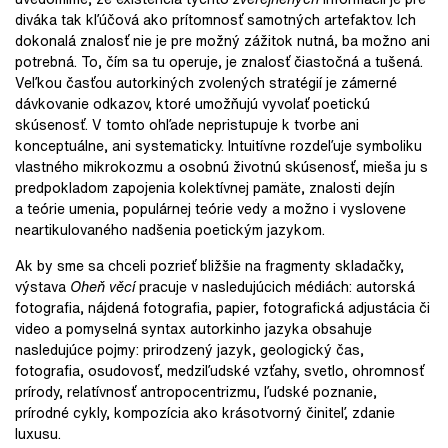
diváka tak kľúčová ako prítomnosť samotných artefaktov. Ich
dokonalá znalosť nie je pre možný zážitok nutná, ba možno ani
potrebná. To, čím sa tu operuje, je znalosť čiastočná a tušená.
Veľkou časťou autorkiných zvolených stratégií je zámerné
dávkovanie odkazov, ktoré umožňujú vyvolať poetickú
skúsenosť. V tomto ohľade nepristupuje k tvorbe ani
konceptuálne, ani systematicky. Intuitívne rozdeľuje symboliku
vlastného mikrokozmu a osobnú životnú skúsenosť, mieša ju s
predpokladom zapojenia kolektívnej pamäte, znalosti dejín
a teórie umenia, populárnej teórie vedy a možno i vyslovene
neartikulovaného nadšenia poetickým jazykom.
Ak by sme sa chceli pozrieť bližšie na fragmenty skladačky,
výstava
Oheň věcí
pracuje v nasledujúcich médiách: autorská
fotografia, nájdená fotografia, papier, fotografická adjustácia či
video a pomyselná syntax autorkinho jazyka obsahuje
nasledujúce pojmy: prirodzený jazyk, geologický čas,
fotografia, osudovosť, medziľudské vzťahy, svetlo, ohromnosť
prírody, relatívnosť antropocentrizmu, ľudské poznanie,
prírodné cykly, kompozícia ako krásotvorný činiteľ, zdanie
luxusu.