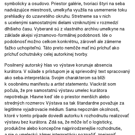
symbolicky a osudovo. Priestor galérie, tvoriaci štyri na seba
nadväzujúce miestnosti, umelkyňa využila na usmernenie toku
prehliadky do uzavretého okruhu. Stretneme sa v nich
s ucelenými samostatnými dielami vzniknutými v rozmedzí
dlhšieho času. Vyberané sú z vlastného archívu umelkyne na
základe akejsi významovo-formálnej podobnosti. Ide o
podobnosť možno celkom konkrétnu, zároveň ale zámerne
ťažko uchopiteľnú. Táto preto nemôže mať inú príchuť ako
príchuť ochutnávky celej autorkinej tvorby.
Posilnený autorský hlas vo výstave korunuje absencia
kurátora. V súlade s prístupom je aj sprievodný text spracovaný
ako seba-interpretácia. Svojim charakterom sa blíži
k osobnému manifestu a
artist statementu
. Viackrát som
počula, že pre samostatnú výstavu umelec kurátora
nepotrebuje. Hlavne keď ide o priestor menších alebo
stredných rozmerov. Výstava sa tak štandardne považuje za
legitímne vyjadrovacie médium. Sama nepoznám okolnosti,
ktoré v tomto prípade doviedli autorku k rozhodnutiu realizovať
výstavu bez kurátora. Zdá sa, že môže ísť o logisticky,
produkčne alebo koncepčne najprirodzenejšie rozhodnutie,
a nie o umelecký zámer interpretáciu poznačiť, znejasniť