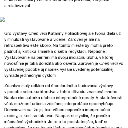
a relativizovať.
Gro výstavy
Oheň vecí
Kataríny Poliačikovej ale tvoria diela už
v minulosti vystavované a videné. Zároveň je ale na
retrospektívu ešte skoro. Na tomto mieste by mohla preto
padnúť aj kritická zmienka o seba-recyklácii. Nepadne.
Vystavovanie na periférii má svoju iniciačnú úlohu, v ktorej
novosť nie je taká dôležitá ako osveta. Zároveň je
Oheň vecí
vo
vystavenej podobe aj napriek vyššie uvedenej potenciálnej
výhrade jedinečným cyklom.
Zdanlivo malý odklon od štandardného budovania výstavy
v podobe seba-kurátorstva z tohto dôvodu znamená mnoho.
Naoko ním autorka uťahuje interpretačné opraty. V skutočnosti
však možnosť určenia zdieľanej interpretácie spochybňuje.
Domnievam sa, že jej text vôbec neponúka interpretačné
axiómy, aj keď sa tak tvári. Naopak si myslím, že ponúka
inšpiračné východiská. Je to o to podstatnejšie, keď si
uvedomíme, že existencia týchto
zverejnených
informácií je pre