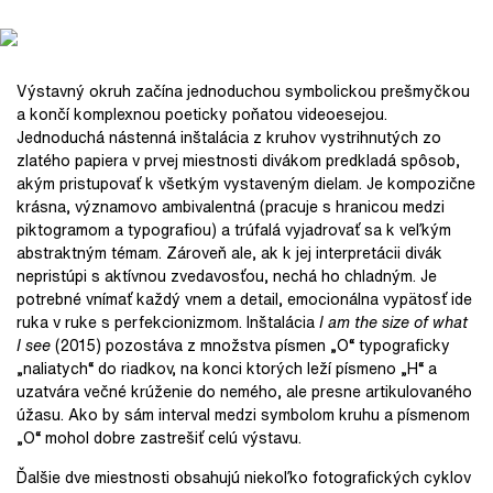
Výstavný okruh začína jednoduchou symbolickou prešmyčkou
a končí komplexnou poeticky poňatou videoesejou.
Jednoduchá nástenná inštalácia z kruhov vystrihnutých zo
zlatého papiera v prvej miestnosti divákom predkladá spôsob,
akým pristupovať k všetkým vystaveným dielam. Je kompozične
krásna, významovo ambivalentná (pracuje s hranicou medzi
piktogramom a typografiou) a trúfalá vyjadrovať sa k veľkým
abstraktným témam. Zároveň ale, ak k jej interpretácii divák
nepristúpi s aktívnou zvedavosťou, nechá ho chladným. Je
potrebné vnímať každý vnem a detail, emocionálna vypätosť ide
ruka v ruke s perfekcionizmom. Inštalácia
I am the size of what
I see
(2015) pozostáva z množstva písmen „O“ typograficky
„naliatych“ do riadkov, na konci ktorých leží písmeno „H“ a
uzatvára večné krúženie do nemého, ale presne artikulovaného
úžasu. Ako by sám interval medzi symbolom kruhu a písmenom
„O“ mohol dobre zastrešiť celú výstavu.
Ďalšie dve miestnosti obsahujú niekoľko fotografických cyklov