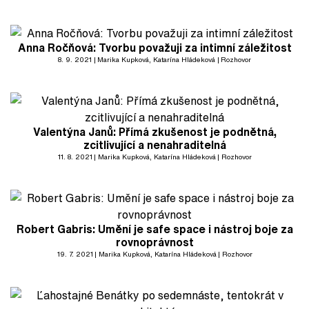
Anna Ročňová: Tvorbu považuji za intimní záležitost
8. 9. 2021
Marika Kupková
, Katarína Hládeková
Rozhovor
Valentýna Janů: Přímá zkušenost je podnětná,
zcitlivující a nenahraditelná
11. 8. 2021
Marika Kupková
, Katarína Hládeková
Rozhovor
Robert Gabris: Umění je safe space i nástroj boje za
rovnoprávnost
19. 7. 2021
Marika Kupková
, Katarína Hládeková
Rozhovor