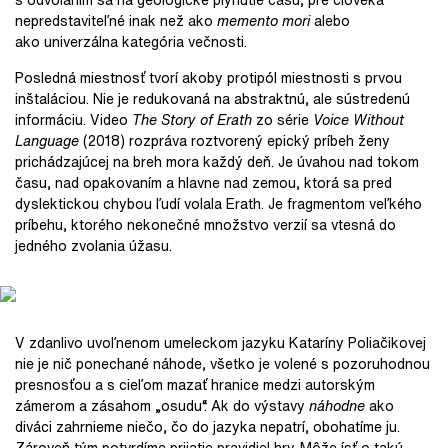
nepredstaviteľné inak než ako
memento mori
alebo
ako univerzálna kategória večnosti.
Posledná miestnosť tvorí akoby protipól miestnosti s prvou
inštaláciou. Nie je redukovaná na abstraktnú, ale sústredenú
informáciu. Video
The Story of Erath
zo série
Voice Without
Language
(2018) rozpráva roztvorený epický príbeh ženy
prichádzajúcej na breh mora každý deň. Je úvahou nad tokom
času, nad opakovaním a hlavne nad zemou, ktorá sa pred
dyslektickou chybou ľudí volala Erath. Je fragmentom veľkého
príbehu, ktorého nekonečné množstvo verzií sa vtesná do
jedného zvolania úžasu.
V zdanlivo uvoľnenom umeleckom jazyku Kataríny Poliačikovej
nie je nič ponechané náhode, všetko je volené s pozoruhodnou
presnosťou a s cieľom mazať hranice medzi autorským
zámerom a zásahom „osudu“. Ak do výstavy
náhodne
ako
diváci zahrnieme niečo, čo do jazyka nepatrí, obohatíme ju.
Zároveň tým potvrdíme prijatie pravidiel hry. Môže ísť o takú