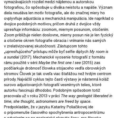
vymazávajúcich rozdiel medzi nájdenou a autorskou
fotografiou, čo spôsobuje u diváka neistotu a napätie. Význam
diela neudáva len motív fotografie, ale do značnej miery ho
ovplyvňuje adjustácia a mechanická manipulácia. Ide napríklad o
dvojice podobných motívov, pričom druhá z dvojice vždy
upresňuje informáciu: zoomom, miernym posunom, otočením.
Zoom približuje nielen doslovne, mierny posun nie je len fyzický
a otočenie okrem fotografie obracia i vnímanie nás samých
v zrelativizovanej skutočnosti. Zástupcom tohto
„upresňujúceho“ prístupu môže byť selfie diptych
My room is
a sundial
(2017). Mechanické vyosenie fotografií z formátu
rámu použité v sérii
Maybe the first one I see
(2015) zas
podčiarkuje drobnosť človeka stojaceho vedľa obrovských
stromov. Človek je tak oveľa viac štafážou než hrdým centrom
prírody. Najväčší cyklus tejto časti výstavy je nástenná koláž
surovo adjustovaných fotografií vesmírnych telies, ktoré
autorku fascinujú dlhodobo. Podobným spôsobom totiž
pracovala už v roku 2013 v práci
The way geologist liberated in
time, she thought, astronomers are freed by space
.
Predpokladám, že v jazyku Kataríny Poliačikovej ide
o pripomenutie časového spochybnenia antropocentrizmu
s odvolaním sa na geologické plynutie času, pre človeka