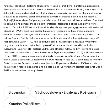
Katarína Hládeková
| Katarína Hládeková (*1984) je umělkyně, kurátorka a pedagožka.
Absolvovala studium volného umění na košické KVUaI a brněnské FaVU, kde v roce 2018
dokončila doktorandské studium. Jejím hlavním autorským zájmem je zkoumání povahy
vizuálního zobrazení, kterou dlouhodobě prověřuje prostřednictvím tématu modelu.
Zajímají ji sebereferenční postupy v umění a napětí mezi nápodobou a realitou. Formálně
se pohybuje na pomezí médií objektu, instalace, fotografie a občas také pohyblivého
obrazu. Od roku 2012 se kromě volné tvorby věnuje také pedagogické činnosti. Aktuálně
působí na FaVU v Brně jako asistentka ateliéru Kresba a grafika a proděkanka pro
studium. V roce 2016 byla nominována na Cenu Jindřicha Chalupeckého; v roce 2018
pak na Cenu NOVUM. Jako kurátorka je (spolu)autorkou několika výstavních projektů
realizovaných Galerií TIC, kde se aktivně podílí i na koncepci a realizaci výstavního
programu. V minulosti prošla řadou projektů stojících na hranici volného umění a
vystavování (Galerie 1k15, Galerie Jádro, Solo offspace, GRAU kllktv). Ve volném čase
píše recenze pro artalk.cz. Je autorkou knih Štyri modely (Brno, 2016) a Model a metoda
(Brno, 2015) a spoluiniciátorkou knižní řady Popteorie zaměřené na průniky umění a
teorie (spolu s Václavem Janoščíkem a NSCU Praha). V roce 2019 spoluzaložila kolektiv
Café Utopia (se Zuzanou Janečkovou, Marikou Kupkovou a Markétou Žáčkovou), který
kurátoroval 7. ročník mezinárodního bienále umění ve veřejném prostoru Brno Art Open
2019 s názvem Jsem závislý objekt.
Slovensko
Východoslovenská galéria v Košiciach
Katarína Poliačiková