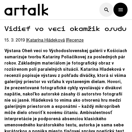
Vidieť vo veci okamžik osudu
15. 3. 2019
Katarína
Hládeková
Recenze
Výstava Oheň vecí vo Východoslovenskej galérii v Košiciach
sumarizuje tvorbu Kataríny Poliačikovej za posledných pár
rokov. Základným materiálom je fotografický obraz v
rozšírenom poli paralelných situácií. Katarína Hladeková v
recenzii popisuje výstavu z pohľadu diváčky, ktorá si všíma
galerijný priestor vo vzťahu k vystaveným dielam. Hovorí,
že prezentované fotografické cykly vyvolávajú v divákovi
napätie, nakoľko autorské zásahy či autorstvo fotografií
nie sú jasné. Hládeková to vníma ako otvorenú hru medzi
galerijným priestorom a exponátmi – každý mikropríbeh
môže dielo otvoriť k novému čítaniu. Ambivalentnosť
interpretácie je podporená absenciou klasického
umenovedného kurátorského textu, autorka je sama sebe
kurátorkou a ponúka miesto tlačovej správy poetický text.