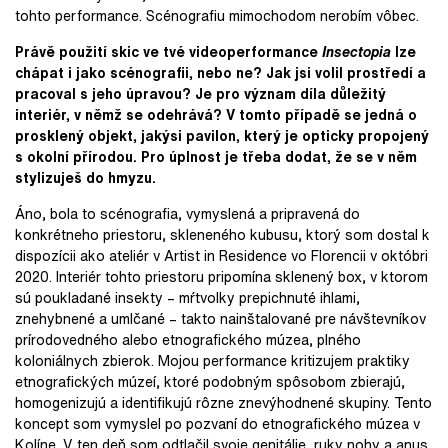
tohto performance. Scénografiu mimochodom nerobím vôbec.
Právě použití skic ve tvé videoperformance
Insectopia
lze
chápat i jako scénografii, nebo ne?
Jak jsi volil prostředí a
pracoval s jeho úpravou? Je pro význam díla důležitý
interiér, v němž se odehrává? V tomto případě se jedná o
prosklený objekt, jakýsi pavilon, který je opticky propojený
s okolní přírodou. Pro úplnost je třeba dodat, že
se
v něm
stylizuješ do hmyzu.
Áno, bola to scénografia, vymyslená a pripravená do
konkrétneho priestoru, skleneného kubusu, ktorý som dostal k
dispozícii ako ateliér v Artist in Residence vo Florencii v októbri
2020. Interiér tohto priestoru pripomína sklenený box, v ktorom
sú poukladané insekty – mŕtvolky prepichnuté ihlami,
znehybnené a umlčané – takto nainštalované pre návštevníkov
prírodovedného alebo etnografického múzea, plného
koloniálnych zbierok. Mojou performance kritizujem praktiky
etnografických múzeí, ktoré podobným spôsobom zbierajú,
homogenizujú a identifikujú rôzne znevýhodnené skupiny. Tento
koncept som vymyslel po pozvaní do etnografického múzea v
Kolíne. V ten deň som odtlačil svoje genitálie, ruky nohy a anus