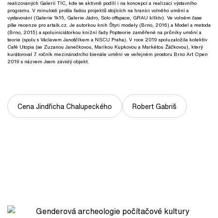
realizovaných Galerií TIC, kde se aktivně podílí i na koncepci a realizaci výstavního
programu. V minulosti prošla řadou projektů stojících na hranici volného umění a
vystavování (Galerie 1k15, Galerie Jádro, Solo offspace, GRAU kllktv). Ve volném čase
píše recenze pro artalk.cz. Je autorkou knih Štyri modely (Brno, 2016) a Model a metoda
(Brno, 2015) a spoluiniciátorkou knižní řady Popteorie zaměřené na průniky umění a
teorie (spolu s Václavem Janoščíkem a NSCU Praha). V roce 2019 spoluzaložila kolektiv
Café Utopia (se Zuzanou Janečkovou, Marikou Kupkovou a Markétou Žáčkovou), který
kurátoroval 7. ročník mezinárodního bienále umění ve veřejném prostoru Brno Art Open
2019 s názvem Jsem závislý objekt.
Cena Jindřicha Chalupeckého
Robert Gabriš