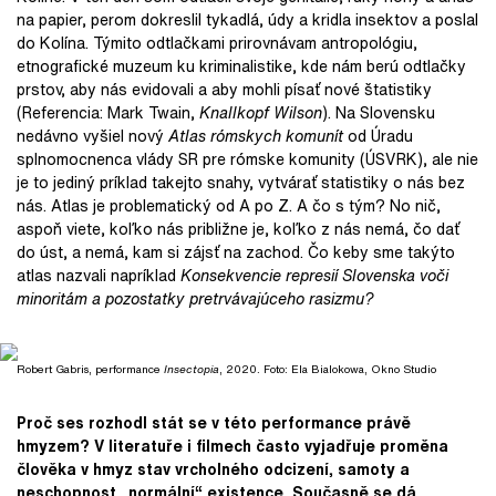
na papier, perom dokreslil tykadlá, údy a kridla insektov a poslal
do Kolína. Týmito odtlačkami prirovnávam antropológiu,
etnografické muzeum ku kriminalistike, kde nám berú odtlačky
prstov, aby nás evidovali a aby mohli písať nové štatistiky
(Referencia: Mark Twain,
Knallkopf Wilson
). Na Slovensku
nedávno vyšiel nový
Atlas rómskych komunít
od Úradu
splnomocnenca vlády SR pre rómske komunity (ÚSVRK), ale nie
je to jediný príklad takejto snahy, vytvárať statistiky o nás bez
nás. Atlas je problematický od A po Z. A čo s tým? No nič,
aspoň viete, koľko nás približne je, koľko z nás nemá, čo dať
do úst, a nemá, kam si zájsť na zachod. Čo keby sme takýto
atlas nazvali napríklad
Konsekvencie represií Slovenska
voči
minoritám a pozostatky pretrvávajúceho rasizmu?
Robert Gabris, performance
Insectopia
, 2020. Foto: Ela Bialokowa, Okno Studio
Proč ses rozhodl stát se v této performance právě
hmyzem? V literatuře i filmech často vyjadřuje proměna
člověka v hmyz stav vrcholného odcizení, samoty a
neschopnost „normální“
existence. Současně se dá