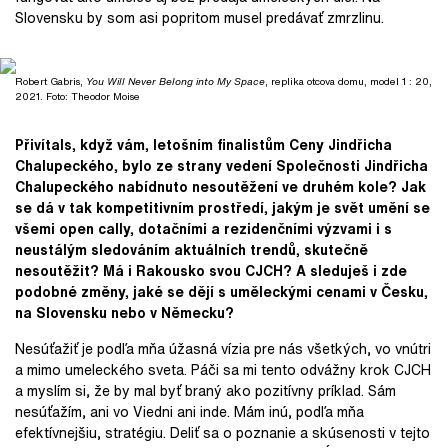
Slovensku by som asi popritom musel predávať zmrzlinu.
Robert Gabris,
You Will Never Belong into My Space
, replika otcova domu, model 1 : 20,
2021. Foto: Theodor Moise
Přivítals, když vám, letošním finalistům Ceny Jindřicha
Chalupeckého, bylo ze strany vedení Společnosti Jindřicha
Chalupeckého nabídnuto nesoutěžení ve druhém kole? Jak
se dá v tak kompetitivním prostředí, jakým je svět umění se
všemi open cally, dotačními a rezidenčními výzvami i s
neustálým sledováním aktuálních trendů, skutečně
nesoutěžit? Má i Rakousko svou CJCH? A sleduješ i zde
podobné změny, jaké se dějí s uměleckými cenami v Česku,
na Slovensku nebo v Německu?
Nesúťažiť je podľa mňa úžasná vízia pre nás všetkých, vo vnútri
a mimo umeleckého sveta. Páči sa mi tento odvážny krok CJCH
a myslím si, že by mal byť braný ako pozitívny príklad. Sám
nesúťažím, ani vo Viedni ani inde. Mám inú, podľa mňa
efektívnejšiu, stratégiu. Deliť sa o poznanie a skúsenosti v tejto