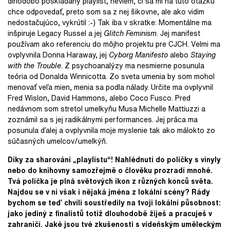
dlhodobo poskladaný playlist, neviem, či sa mi na túto otázku
chce odpovedať, preto som sa z nej šikovne, ale ako vidim
nedostačujúco, vykrútil :-) Tak iba v skratke: Momentálne ma
inšpiruje Legacy Russel a jej
Glitch Feminism
. Jej manifest
používam ako referenciu do môjho projektu pre CJCH. Velmi ma
ovplyvnila Donna Haraway, jej
Cyborg Manifesto
alebo
Staying
with the Trouble
. Z psychoanalýzy ma nesmierne posunula
teória od Donalda Winnicotta. Zo sveta umenia by som mohol
menovať veľa mien, menia sa podla nálady. Určite ma ovplyvnil
Fred Wislon, David Hammons, alebo Coco Fusco. Pred
nedávnom som stretol umelkyňu Musa Michelle Mattiuzzi a
zoznámil sa s jej radikálnymi performances. Jej práca ma
posunula ďalej a ovplyvnila moje myslenie tak ako málokto zo
súčasných umelcov/umelkýň.
Díky za sharování
„
playlistu
“
! Nahlédnutí do poličky s vinyly
nebo do knihovny samozřejmě o člověku prozradí mnohé.
Tvá polička je plná světových ikon z různých konců světa.
Najdou se v ní však i nějaká jména z lokální scény? Rády
bychom se teď chvíli soustředily na tvoji lokální působnost:
jako jediný z finalistů totiž dlouhodobě žiješ a pracuješ v
zahraničí. Jaké jsou tvé zkušenosti s vídeňským uměleckým