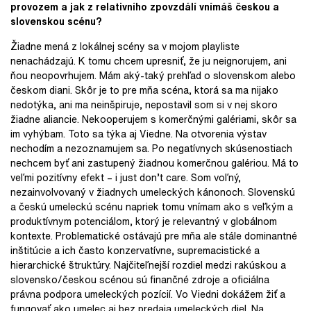
provozem a jak z relativního zpovzdálí vnímáš českou a
slovenskou scénu?
Žiadne mená z lokálnej scény sa v mojom playliste
nenachádzajú. K tomu chcem upresniť, že ju neignorujem, ani
ňou neopovrhujem. Mám aký-taký prehľad o slovenskom alebo
českom diani. Skôr je to pre mňa scéna, ktorá sa ma nijako
nedotýka, ani ma neinšpiruje, nepostavil som si v nej skoro
žiadne aliancie. Nekooperujem s komerčnými galériami, skôr sa
im vyhýbam. Toto sa týka aj Viedne. Na otvorenia výstav
nechodím a nezoznamujem sa. Po negatívnych skúsenostiach
nechcem byť ani zastupený žiadnou komerčnou galériou. Má to
veľmi pozitívny efekt – i just don’t care. Som voľný,
nezainvolvovaný v žiadnych umeleckých kánonoch. Slovenskú
a českú umeleckú scénu napriek tomu vnímam ako s veľkým a
produktívnym potenciálom, ktorý je relevantný v globálnom
kontexte. Problematické ostávajú pre mňa ale stále dominantné
inštitúcie a ich často konzervatívne, supremacistické a
hierarchické štruktúry. Najčiteľnejší rozdiel medzi rakúskou a
slovensko/českou scénou sú finančné zdroje a oficiálna
právna podpora umeleckých pozícií. Vo Viedni dokážem žiť a
fungovať ako umelec aj bez predaja umeleckých diel. Na