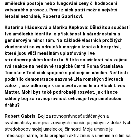
umělecké postoje nebo fungování ceny či hodnocení
výtvarného provozu. První z nich patří možná největší
letošní neznámé, Robertu Gabrisovi.
Katarína Hládeková a Marika Kupková: Důležitou součástí
tvé umělecké identity je příslušnost k národnostním a
genderovým minoritám. Na základě vlastních prožitých
zkušeností se vyjadřuješ k marginalizaci a k bezpráví,
které jsou vůči menšinám uplatňovány i ve
středoevropském kontextu. V této souvislosti nás zajímá
tvá reakce na nedávné tragické úmrtí Roma Stanislava
Tomáše v Teplicích spojené s policejním násilím. Neštěstí
podnítilo demonstrace nazvané „Na romských životech
záleží“, což odkazuje k celosvětovému hnutí Black Lives
Matter. Mohl bys také podrobněji rozvést, jak široce
sdílený boj za rovnoprávnost ovlivňuje tvoji uměleckou
dráhu?
Robert Gabris:
Boj za rovnoprávnosť utláčaných a
systematicky marginalizovaných menšín je jedným z dôležitých
stredobodov mojej umeleckej činnosti. Moje umenie je
intedisciplinárne, teda prepájam aktivizmus s umením a cítim sa