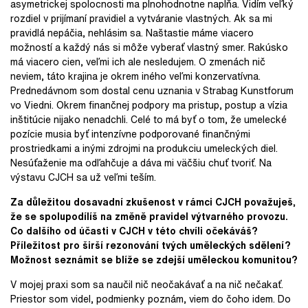
asymetrickej spolocnosti ma plnohodnotne napĺňa. Vidím veľký
rozdiel v prijímaní pravidiel a vytváranie vlastných. Ak sa mi
pravidlá nepáčia, nehlásim sa. Naštastie máme viacero
možností a každý nás si môže vyberať vlastný smer. Rakúsko
má viacero cien, veľmi ich ale nesledujem. O zmenách nič
neviem, táto krajina je okrem iného veľmi konzervatívna.
Prednedávnom som dostal cenu uznania v Strabag Kunstforum
vo Viedni. Okrem finančnej podpory ma pristup, postup a vízia
inštitúcie nijako nenadchli. Celé to má byť o tom, že umelecké
pozície musia byť intenzívne podporované finančnými
prostriedkami a inými zdrojmi na produkciu umeleckých diel.
Nesúťaženie ma odľahčuje a dáva mi väčšiu chuť tvoriť. Na
výstavu CJCH sa už veľmi teším.
Za důležitou dosavadní zkušenost v rámci CJCH považuješ,
že se spolupodílíš na změně pravidel výtvarného provozu.
Co dalšího od účasti v CJCH v této chvíli očekáváš?
Příležitost pro širší rezonování tvých uměleckých sdělení?
Možnost seznámit se blíže se zdejší uměleckou komunitou?
V mojej praxi som sa naučil nič neočakávať a na nič nečakať.
Priestor som videl, podmienky poznám, viem do čoho idem. Do