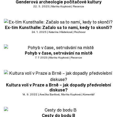
Genderová archeologie počítačové kultury
22. 5. 2025
Marika Kupková
Recenze
Ex-tím Kunsthalle: Začalo sa to nami, kedy to skončí?
24. 1. 2025
Katarína Hládeková
Rozhovor
Pohyb v čase, setrvávání na místě
7. 7. 2023
Marika Kupková
Recenze
Kultura volí v Praze a Brně – jak dopadly předvolební
diskuse?
14. 9. 2022
Anežka Bartlová
, Marika Kupková
Komentář
Cesty do bodu B