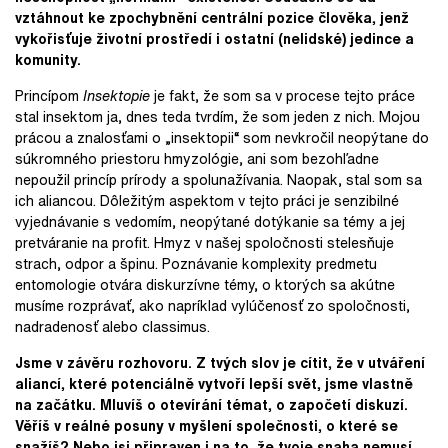
vztáhnout ke zpochybnění centrální pozice člověka, jenž
vykořisťuje životní prostředí i ostatní (nelidské) jedince a
komunity.
Princípom
Insektopie
je fakt, že som sa v procese tejto práce
stal insektom ja, dnes teda tvrdím, že som jeden z nich. Mojou
prácou a znalosťami o „insektopii“ som nevkročil neopýtane do
súkromného priestoru hmyzológie, ani som bezohľadne
nepoužil princíp prírody a spolunažívania. Naopak, stal som sa
ich aliancou. Dôležitým aspektom v tejto práci je senzibilné
vyjednávanie s vedomím, neopýtané dotýkanie sa témy a jej
pretváranie na profit. Hmyz v našej spoločnosti stelesňuje
strach, odpor a špinu. Poznávanie komplexity predmetu
entomologie otvára diskurzívne témy, o ktorých sa akútne
musíme rozprávať, ako napríklad vylúčenosť zo spoločnosti,
nadradenosť alebo classimus.
Jsme v závěru rozhovoru. Z tvých slov je cítit, že v utváření
aliancí, které potenciálně vytvoří lepší svět, jsme vlastně
na začátku. Mluvíš o otevírání témat, o započetí diskuzí.
Věříš v reálné posuny v myšlení společnosti, o které se
snažíš? Nebo jsi připraven i na to, že tvoje snaha nemusí