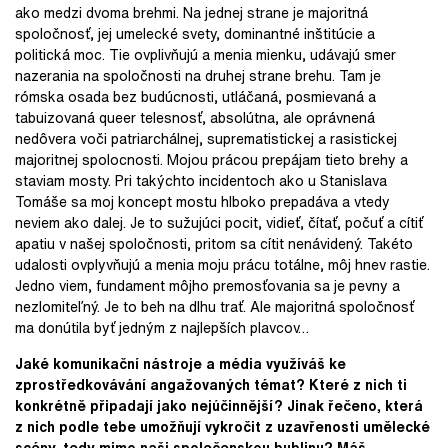
ako medzi dvoma brehmi. Na jednej strane je majoritná
spoločnosť, jej umelecké svety, dominantné inštitúcie a
politická moc. Tie ovplivňujú a menia mienku, udávajú smer
nazerania na spoločnosti na druhej strane brehu. Tam je
rómska osada bez budúcnosti, utláčaná, posmievaná a
tabuizovaná queer telesnosť, absolútna, ale oprávnená
nedôvera voči patriarchálnej, suprematistickej a rasistickej
majoritnej spolocnosti. Mojou prácou prepájam tieto brehy a
staviam mosty. Pri takýchto incidentoch ako u Stanislava
Tomáše sa moj koncept mostu hlboko prepadáva a vtedy
neviem ako dalej. Je to sužujúci pocit, vidieť, čítať, počuť a cítiť
apatiu v našej spoločnosti, pritom sa cítit nenávidený. Takéto
udalosti ovplyvňujú a menia moju prácu totálne, môj hnev rastie.
Jedno viem, fundament môjho premosťovania sa je pevny a
nezlomiteľný. Je to beh na dlhu trať. Ale majoritná spoločnosť
ma donútila byť jedným z najlepších plavcov…
Jaké komunikační nástroje a média využíváš ke
zprostředkovávání angažovaných témat? Které z nich ti
konkrétně připadají jako nejúčinnější? Jinak řečeno, která
z nich podle tebe umožňují vykročit z uzavřenosti umělecké
scény, tedy mimo naši společenskou bublinu? Máš