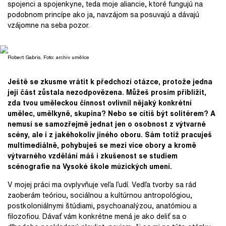
spojenci a spojenkyne, teda moje aliancie, ktoré fungujú na
podobnom princípe ako ja, navzájom sa posuvajú a dávajú
vzájomne na seba pozor.
Robert Gabris. Foto: archiv umělce
Ještě se zkusme vrátit k předchozí otázce, protože jedna
její část zůstala nezodpovězena. Můžeš prosím přiblížit,
zda tvou uměleckou činnost ovlivnil nějaký konkrétní
umělec, umělkyně, skupina? Nebo se cítíš být solitérem? A
nemusí se samozřejmě jednat jen o osobnost z výtvarné
scény, ale i z jakéhokoliv jiného oboru. Sám totiž pracuješ
multimediálně, pohybuješ se mezi více obory a kromě
výtvarného vzdělání máš i zkušenost se studiem
scénografie na Vysoké škole múzických umení.
V mojej práci ma ovplyvňuje veľa ľudí. Vedľa tvorby sa rád
zaoberám teóriou, sociálnou a kultúrnou antropológiou,
postkoloniálnymi štúdiami, psychoanalýzou, anatómiou a
filozofiou. Dávať vám konkrétne mená je ako deliť sa o