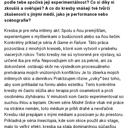
podle tebe spočívá její experimentálnost? Co si díky ní
zkoušíš a ověřuješ? A co do kresby vnášejí tvé tvůrčí
zkušenosti s jinými médii, jako je performance nebo
scénografie?
Kresba je pre mňa intímny akt. Spolu s ňou premýšľam,
experientujem s myšlienkami o budúcnosti alebo sa ňou liečim.
Konkrétny príklad je séria
A Game in Failure
. Táto práca
pozostáva z mnohých kresieb, ktoré som vytvoril v priebehu
viacerých rokov. Tieto kresby nie sú vytvorené pre výstavy, sú
určené iba pre mňa. Nepovažujem ich ani za pekné, ani za
dokončené. ostávajú skôr ne-výsledkom procesuálneho
pretvárania mojich vnútorných konfliktov. Je to zbierka mojich
intímnych skíc a denníkov. Praktizujem rôzne „cviky“ bez toho,
aby som prihliadal na formu alebo estetiku. Tieto konkrétne
kresby mi často slúžia ako terapia proti osamelosti a proti
osobnému zlyhávaniu. V minulosti som často experimentoval so
suchou ihlou a leptami. Okrem série
Modré Srdce
však iné práce
na stránke nemám, toto médium je príliš drahé a nevďačné.
Kresbu rád prepájam s inými médiami a posúvam ju do priestoru.
Príkladná je séria
Insectopia
, kde som skice použil ako stage,
malo to veľký efekt, kresba sa stala dominantnou súčasťou