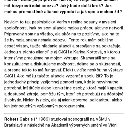
mít bezprostřední odezvu? Jaký bude další krok? Jak
mohou přemostěné aliance vypadat a jak spolu mohou žít?
Nevidim to tak pesimisticky. Verím v reálne posuny v myslení
spoločnosti, inak by som aliancie mojou prácou aktivne netvoril.
Pripravený som na všetko, ale skôr na to pozitívne, ako na to,
že by moja snaha nemala odozvu. Tento rok mám približne
desať výstav, takže hľadanie aliancií a prepájanie sa pokračuje.
Jednou s týchto aliancií je aj CJCH a Karina Kottová, s ktorou
intenzívne pracujeme na mojom výstupe. Skamarátili sme sa,
konzultujeme a diskutujeme možnosti, delíme sa o skúsenosti,
a presne takto to má fungovať. Efekt uvidíte neskôr, na výstave
CJCH. Ako môžu takéto aliancie vyzerať a spolu žiť? To je
jednoduchý princíp vzájomnej pomoci tam, kde je nevyhnutne
potrebná. Inštitúcie alebo konkrétne osoby, ktoré majú kapacitu
a dostupné zdroje, pomôžu tým, ktorí ich potrebujú na dôstojné
živobytie. Nielen fyzicky, ale aj mienkotvorne, solidaritou, alebo
len jednoduchým vzájomným porozumením.
Robert Gabris
(* 1986) studoval scénografii na VŠMU v
Bratislavě a následně na Akademii výtvarných umění ve Vídni,