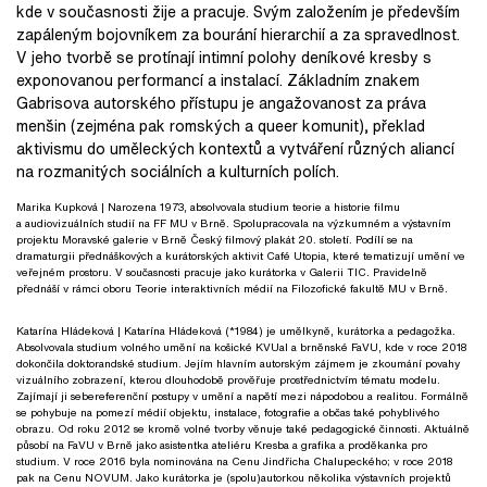
kde v současnosti žije a pracuje. Svým založením je především
zapáleným bojovníkem za bourání hierarchií a za spravedlnost.
V jeho tvorbě se protínají intimní polohy deníkové kresby s
exponovanou performancí a instalací. Základním znakem
Gabrisova autorského přístupu je angažovanost za práva
menšin (zejména pak romských a queer komunit), překlad
aktivismu do uměleckých kontextů a vytváření různých aliancí
na rozmanitých sociálních a kulturních polích.
Marika Kupková
| Narozena 1973, absolvovala studium teorie a historie filmu
a audiovizuálních studií na FF MU v Brně. Spolupracovala na výzkumném a výstavním
projektu Moravské galerie v Brně Český filmový plakát 20. století. Podílí se na
dramaturgii přednáškových a kurátorských aktivit Café Utopia, které tematizují umění ve
veřejném prostoru. V současnosti pracuje jako kurátorka v Galerii TIC. Pravidelně
přednáší v rámci oboru Teorie interaktivních médií na Filozofické fakultě MU v Brně.
Katarína Hládeková
| Katarína Hládeková (*1984) je umělkyně, kurátorka a pedagožka.
Absolvovala studium volného umění na košické KVUaI a brněnské FaVU, kde v roce 2018
dokončila doktorandské studium. Jejím hlavním autorským zájmem je zkoumání povahy
vizuálního zobrazení, kterou dlouhodobě prověřuje prostřednictvím tématu modelu.
Zajímají ji sebereferenční postupy v umění a napětí mezi nápodobou a realitou. Formálně
se pohybuje na pomezí médií objektu, instalace, fotografie a občas také pohyblivého
obrazu. Od roku 2012 se kromě volné tvorby věnuje také pedagogické činnosti. Aktuálně
působí na FaVU v Brně jako asistentka ateliéru Kresba a grafika a proděkanka pro
studium. V roce 2016 byla nominována na Cenu Jindřicha Chalupeckého; v roce 2018
pak na Cenu NOVUM. Jako kurátorka je (spolu)autorkou několika výstavních projektů