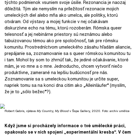
týchto podmienok vsuniem svoje úsilie. Rezonancia je naozaj
dôležitá. Tým ale nemyslím na príležitosť rezonacie mojich
umeleckých diel alebo mňa ako umelca, ale politiky, ktorú
otváram. Od výstavy a mojej funkcie v nej očakávam
diskurzívne echo na tému, ktorú rozoberám. Rómska queer
telesnosť a jej nebinárne priestory sú neznámou alebo
tabuizovanou témou ako pre spoločnosť, tak pre rómsku
komunitu. Prostredníctvom umeleckého zásahu hľadám aliancie,
prepájanie sa, zoznamovanie sa s queer rómskou komunitou tu
i tam. Mohol by som to zhrnúť tak, že jediné očakávanie, ktoré
mám, je vo mne a o mne. Jednoducho, chcem vytvoriť niečo
produktívne, zamerané na lepšiu budúcnosť pre nás.
Zoznamovanie sa s umeleckou komunitou je určite super,
napriek tomu sa na konci dna citim ako „Alleinläufer“ (myslím,
že je to „sólo bežec“?).
Robert Gabris, výstava
My Country, My Blood
v Šopa Gallery, 2020. Foto: archiv umělce
Když jsme si procházely informace o tvé umělecké práci,
opakovalo se v nich spojení „experimentální kresba“. V čem