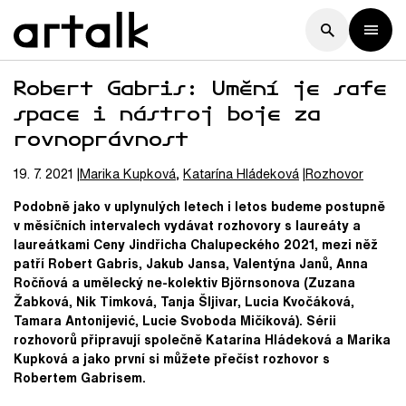
Robert Gabris: Umění je safe
space i nástroj boje za
rovnoprávnost
19. 7. 2021
Marika
Kupková
,
Katarína
Hládeková
Rozhovor
Podobně jako v uplynulých letech i letos budeme postupně
v měsíčních intervalech vydávat rozhovory s laureáty a
laureátkami Ceny Jindřicha Chalupeckého 2021, mezi něž
patří Robert Gabris, Jakub Jansa, Valentýna Janů, Anna
Ročňová a umělecký ne-kolektiv Björnsonova (Zuzana
Žabková, Nik Timková, Tanja Šljivar, Lucia Kvočáková,
Tamara Antonijević, Lucie Svoboda Mičíková). Sérii
rozhovorů připravují společně Katarína Hládeková a Marika
Kupková a jako první si můžete přečíst rozhovor s
Robertem Gabrisem.