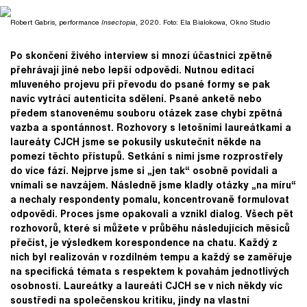
Robert Gabris, performance
Insectopia
, 2020. Foto: Ela Bialokowa, Okno Studio
Po skončení živého interview si mnozí účastníci zpětně
přehrávají jiné nebo lepší odpovědi. Nutnou editací
mluveného projevu při převodu do psané formy se pak
navíc vytrácí autenticita sdělení. Psané anketě nebo
předem stanovenému souboru otázek zase chybí zpětná
vazba a spontánnost. Rozhovory s letošními laureátkami a
laureáty CJCH jsme se pokusily uskutečnit někde na
pomezí těchto přístupů. Setkání s nimi jsme rozprostřely
do více fází. Nejprve jsme si „jen tak“ osobně povídali a
vnímali se navzájem. Následně jsme kladly otázky „na míru“
a nechaly respondenty pomalu, koncentrovaně formulovat
odpovědi. Proces jsme opakovali a vznikl dialog. Všech pět
rozhovorů, které si můžete v průběhu následujících měsíců
přečíst, je výsledkem korespondence na chatu. Každý z
nich byl realizován v rozdílném tempu a každý se zaměřuje
na specifická témata s respektem k povahám jednotlivých
osobností. Laureátky a laureáti CJCH se v nich někdy víc
soustředí na společenskou kritiku, jindy na vlastní