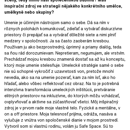
inspirační zdroj ve strategii nějakého konkrétního umělce,
umělkyně nebo skupiny?
Umenie je účinným nástrojom samo o sebe. Dá sa ním v
rôznych polohách komunikovať, zdieľať a vytvárať diskurzívne
priestory či prepájať sa a vytvárať dôležité siete a nimi plniť
medzery v spoločnosti. Ja sa často zaoberám kresbou.
Používam ju ako bezprostredný, úprimný a priamy dialóg, teda
sa ňou rád dorozumievam. Nepretieram, negumujem, ale vrstvím.
Prechádzať mojou kresbou znamená dostať sa až ku konceptu,
ktorý moje umenie stelesňuje. Umelecké stratégie samé o sebe
nie sú schopné vykročiť z uzavretosti von, pretože mnohí
nevedia, ako sa na umenie pozerať, kam za ním ísť, ako ho
hľadať, alebo vôbec reflektovať cez obraz. Na to je potrebná
intenzívna transformácia umeleckých inštitúcii, pretváranie
elitných priestorov na inkluzívne, do ktorých môžu vchádzať,
ovplyvňovať a aktívne sa zúčastňovať všetci. Môj inšpiračný
zdroj je v prvom rade moje vlastné telo. Fyzické a mentálne, v
on a off priestore. Moja telesnosť prijíma, odráža, nasáva a
vylučuje z vnútra von spoločenské dianie v mojom prostredí.
Vytvoril som si vlastnú rodinu, volám ju Safe Space. Sú to