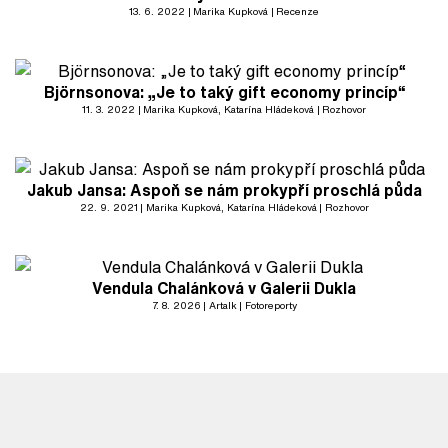
13. 6. 2022
Marika Kupková
Recenze
Björnsonova: „Je to taký gift economy princíp“
11. 3. 2022
Marika Kupková
, Katarína Hládeková
Rozhovor
Jakub Jansa: Aspoň se nám prokypří proschlá půda
22. 9. 2021
Marika Kupková
, Katarína Hládeková
Rozhovor
Vendula Chalánková v Galerii Dukla
7. 8. 2026
Artalk
Fotoreporty