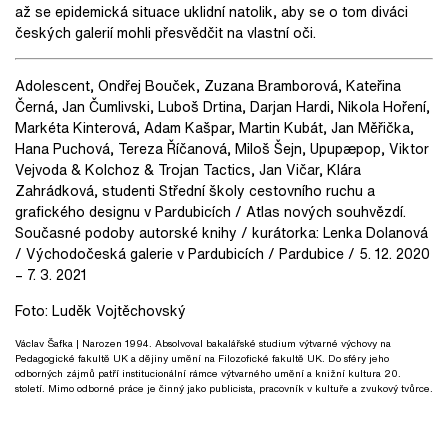
až se epidemická situace uklidní natolik, aby se o tom diváci
českých galerií mohli přesvědčit na vlastní oči.
Adolescent, Ondřej Bouček, Zuzana Bramborová, Kateřina
Černá, Jan Čumlivski, Luboš Drtina, Darjan Hardi, Nikola Hoření,
Markéta Kinterová, Adam Kašpar, Martin Kubát, Jan Měřička,
Hana Puchová, Tereza Říčanová, Miloš Šejn, Upupæpop, Viktor
Vejvoda & Kolchoz & Trojan Tactics, Jan Vičar, Klára
Zahrádková, studenti Střední školy cestovního ruchu a
grafického designu v Pardubicích / Atlas nových souhvězdí.
Současné podoby autorské knihy / kurátorka: Lenka Dolanová
/ Východočeská galerie v Pardubicích / Pardubice / 5. 12. 2020
– 7. 3. 2021
Foto: Luděk Vojtěchovský
Václav Šafka
| Narozen 1994. Absolvoval bakalářské studium výtvarné výchovy na
Pedagogické fakultě UK a dějiny umění na Filozofické fakultě UK. Do sféry jeho
odborných zájmů patří institucionální rámce výtvarného umění a knižní kultura 20.
století. Mimo odborné práce je činný jako publicista, pracovník v kultuře a zvukový tvůrce.