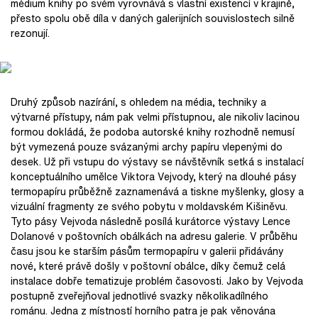
médium knihy po svém vyrovnává s vlastní existencí v krajině,
přesto spolu obě díla v daných galerijních souvislostech silně
rezonují.
Druhý způsob nazírání, s ohledem na média, techniky a
výtvarné přístupy, nám pak velmi přístupnou, ale nikoliv lacinou
formou dokládá, že podoba autorské knihy rozhodně nemusí
být vymezená pouze svázanými archy papíru vlepenými do
desek. Už při vstupu do výstavy se návštěvník setká s instalací
konceptuálního umělce Viktora Vejvody, který na dlouhé pásy
termopapíru průběžně zaznamenává a tiskne myšlenky, glosy a
vizuální fragmenty ze svého pobytu v moldavském Kišiněvu.
Tyto pásy Vejvoda následně posílá kurátorce výstavy Lence
Dolanové v poštovních obálkách na adresu galerie. V průběhu
času jsou ke starším pásům termopapíru v galerii přidávány
nové, které právě došly v poštovní obálce, díky čemuž celá
instalace dobře tematizuje problém časovosti. Jako by Vejvoda
postupně zveřejňoval jednotlivé svazky několikadílného
románu. Jedna z místností horního patra je pak věnována