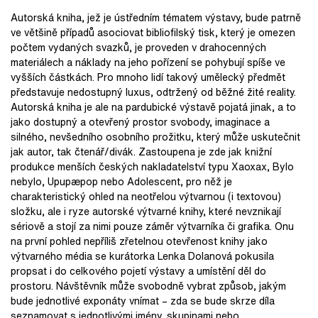
Autorská kniha, jež je ústředním tématem výstavy, bude patrně
ve většině případů asociovat bibliofilský tisk, který je omezen
počtem vydaných svazků, je proveden v drahocenných
materiálech a náklady na jeho pořízení se pohybují spíše ve
vyšších částkách. Pro mnoho lidí takový umělecký předmět
představuje nedostupný luxus, odtržený od běžné žité reality.
Autorská kniha je ale na pardubické výstavě pojatá jinak, a to
jako dostupný a otevřený prostor svobody, imaginace a
silného, nevšedního osobního prožitku, který může uskutečnit
jak autor, tak čtenář/divák. Zastoupena je zde jak knižní
produkce menších českých nakladatelství typu Xaoxax, Bylo
nebylo, Upupæpop nebo Adolescent, pro něž je
charakteristický ohled na neotřelou výtvarnou (i textovou)
složku, ale i ryze autorské výtvarné knihy, které nevznikají
sériově a stojí za nimi pouze záměr výtvarníka či grafika. Onu
na první pohled nepříliš zřetelnou otevřenost knihy jako
výtvarného média se kurátorka Lenka Dolanová pokusila
propsat i do celkového pojetí výstavy a umístění děl do
prostoru. Návštěvník může svobodně vybrat způsob, jakým
bude jednotlivé exponáty vnímat – zda se bude skrze díla
seznamovat s jednotlivými jmény, skupinami nebo