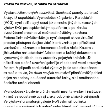
Vrstva za vrstvou, stránka za stránkou
Výstava
Atlas nových souhvězdí. Současné podoby autorské
knihy
, již uspořádala Východočeská galerie v Pardubicích
(VČG), nyní sdílí stejný osud jako mnoho jiných tuzemských
výstav. Kvůli protiepidemickým opatřením je po zhruba
dvoutýdenní prosincové možnosti návštěvy uzavřena.
Potenciálním návštěvníkům je nyní alespoň skrze virtuální
prostor přístupná
dvojice videí
, která vznikla pro příležitost
vernisáže – záznam performance básníka Aleše Kauera z
jihlavského nakladatelství Adolescent a krátký dokument o
vystavených dílech, tedy autorsky pojatých knihách. Už
několikáté plošné uzavření galerií je všeobecně velmi smutným
faktem. V případě pardubické výstavy je ale tato skutečnost
mrzutá o to víc, že
Atlas nových souhvězdí
přináší svěží pohled
nejen na podoby současné autorské knihy, ale i současného
českého umění obecně.
Východočeská galerie určitě nepatří mezi ty výstavní instituce,
k nimž se soustavně upírají zraky odborné a laické veřejnosti.
Ve výstavní dramaturgii galerie tvoří velmi silnou linku
prezentace regionálních autorů nebo témat, což nemusí být pro