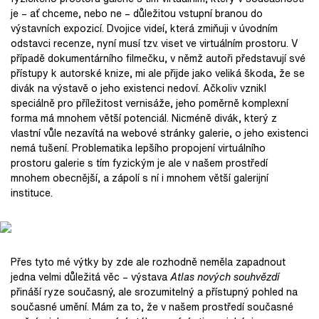
je – ať chceme, nebo ne – důležitou vstupní branou do
výstavních expozicí. Dvojice videí, která zmiňuji v úvodním
odstavci recenze, nyní musí tzv. viset ve virtuálním prostoru. V
případě dokumentárního filmečku, v němž autoři představují své
přístupy k autorské knize, mi ale přijde jako veliká škoda, že se
divák na výstavě o jeho existenci nedoví. Ačkoliv vznikl
speciálně pro příležitost vernisáže, jeho poměrně komplexní
forma má mnohem větší potenciál. Nicméně divák, který z
vlastní vůle nezavítá na webové stránky galerie, o jeho existenci
nemá tušení. Problematika lepšího propojení virtuálního
prostoru galerie s tím fyzickým je ale v našem prostředí
mnohem obecnější, a zápolí s ní i mnohem větší galerijní
instituce.
Přes tyto mé výtky by zde ale rozhodně neměla zapadnout
jedna velmi důležitá věc – výstava
Atlas nových souhvězdí
přináší ryze současný, ale srozumitelný a přístupný pohled na
současné umění. Mám za to, že v našem prostředí současné