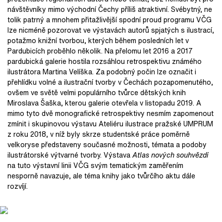
návštěvníky mimo východní Čechy příliš atraktivní. Svébytný, ne
tolik patrný a mnohem přitažlivější spodní proud programu VČG
lze nicméně pozorovat ve výstavách autorů spjatých s ilustrací,
potažmo knižní tvorbou, kterých během posledních let v
Pardubicích proběhlo několik. Na přelomu let 2016 a 2017
pardubická galerie hostila rozsáhlou retrospektivu známého
ilustrátora Martina Velíška. Za podobný počin lze označit i
přehlídku volné a ilustrační tvorby v Čechách pozapomenutého,
ovšem ve světě velmi populárního tvůrce dětských knih
Miroslava Šaška, kterou galerie otevřela v listopadu 2019. A
mimo tyto dvě monografické retrospektivy nesmím zapomenout
zmínit i skupinovou výstavu Ateliéru ilustrace pražské UMPRUM
z roku 2018, v níž byly skrze studentské práce poměrně
velkoryse představeny současné možnosti, témata a podoby
ilustrátorské výtvarné tvorby. Výstava
Atlas nových souhvězdí
na tuto výstavní linii VČG svým tematickým zaměřením
nesporně navazuje, ale téma knihy jako tvůrčího aktu dále
rozvíjí.