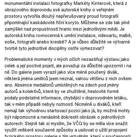
monumentální instalaci fotografky Markéty Kinterové, která z
obrazového doprovodu své autorské knihy o veřejném
prostoru vytvořila dlouhý nepřerušovaný proud fotografií
připomínající kaskádovité říční koryto. Můžeme se zde tak plně
zamýšlet nad propustností hranic mezi jednotlivými médii. Je
autorská kniha rovnocenná k umění instalace, videoartu, malbě,
soše, fotografii anebo kresbě? A je vůbec důležité ve výtvarné
tvorbě tyto jednotlivé disciplíny ostře vymezovat?
Problematické momenty v mých očích nezastiňují výstavu jako
celek a její poctivé pojetí, ale považuji za důležité upozornit i na
ně. Do galerie jsem vyrazil jako více méně poučený divák,
některá jména umělců jsem neznal, valnou většinu z nich ovšem
ano. Absence medailonů umístěných na zdech pod jmény
autorů a kolektivů, které by ve zhuštěné, heslovité formě
podaly podstatné informace, chybějící v doprovodném letáku,
tak v mém případě nebyly nutností. Nicméně u diváků, kteří
nemají tak výhodnou startovací pozici jako já, by možná mohly
být nápomocné a nenásilně dokreslit obrázek o jednotlivých
autorech. Stejně tak si myslím, že VČG by se měla více snažit
využít veškeré současné způsoby a usilovat o užší propojení
fyzického prostoru galerie s tím virtuálním, který v současnosti