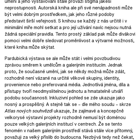
umění a jeho vystavování stále provází stigma jakési
neprostupnosti. Autorská kniha ale při své nenápadnosti může
být velmi dobrým prostředkem, jak jeho různé podoby
představit širší veřejnosti. S knihou se každý z nás určitě i v
minimální míře mohl setkat a pro její užívání navíc nejsou nutná
žádná speciální pravidla. Tento prostý základ pak může divákovi
pomoci velmi dobře sledovat proměnlivost a výtvarné možnosti,
které kniha může skýtat.
Pardubická výstava se ale může stát i velmi povzbudivou
zprávou směrem k umělcům a galerijním institucím. Jednak
proto, že současné umění, jak se někdy možná může zdát,
rozhodně není vázané na určité věkové skupiny, identity,
provenience nebo preferovaná média. Jednotlivá jména, díla a
přístupy tvoří neodmyslitelnou jednotu a hmatatelně utváří
podobu současnosti. Inkluzivní pohled se zde ukazuje jako
nosný a prospěšný. A stejně tak se – dle mého soudu – skrze
Atlas nových souhvězdí
ukazuje, že zajímavé a koncepčně
velkorysé výstavní projekty rozhodně nemusí být doménou
pouze velkých galerijních institucí v centrech. Že se tento
fenomén v našem galerijním prostředí stává stále více přítomný,
považuji za velký příslib do budoucna. Nezbývá tedy než čekat,