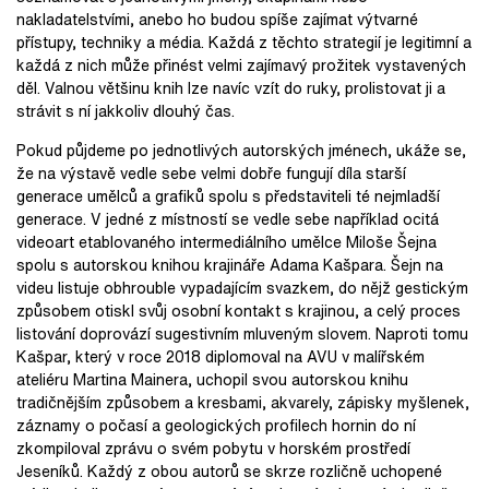
nakladatelstvími, anebo ho budou spíše zajímat výtvarné
přístupy, techniky a média. Každá z těchto strategií je legitimní a
každá z nich může přinést velmi zajímavý prožitek vystavených
děl. Valnou většinu knih lze navíc vzít do ruky, prolistovat ji a
strávit s ní jakkoliv dlouhý čas.
Pokud půjdeme po jednotlivých autorských jménech, ukáže se,
že na výstavě vedle sebe velmi dobře fungují díla starší
generace umělců a grafiků spolu s představiteli té nejmladší
generace. V jedné z místností se vedle sebe například ocitá
videoart etablovaného intermediálního umělce Miloše Šejna
spolu s autorskou knihou krajináře Adama Kašpara. Šejn na
videu listuje obhrouble vypadajícím svazkem, do nějž gestickým
způsobem otiskl svůj osobní kontakt s krajinou, a celý proces
listování doprovází sugestivním mluveným slovem. Naproti tomu
Kašpar, který v roce 2018 diplomoval na AVU v malířském
ateliéru Martina Mainera, uchopil svou autorskou knihu
tradičnějším způsobem a kresbami, akvarely, zápisky myšlenek,
záznamy o počasí a geologických profilech hornin do ní
zkompiloval zprávu o svém pobytu v horském prostředí
Jeseníků. Každý z obou autorů se skrze rozličně uchopené