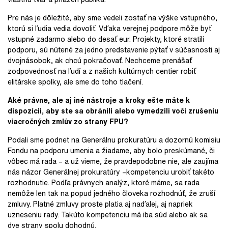
Pre nás je dôležité, aby sme vedeli zostať na výške vstupného,
ktorú si ľudia vedia dovoliť. Vďaka verejnej podpore môže byť
vstupné zadarmo alebo do desať eur. Projekty, ktoré stratili
podporu, sú nútené za jedno predstavenie pýtať v súčasnosti aj
dvojnásobok, ak chcú pokračovať. Nechceme prenášať
zodpovednosť na ľudí a z našich kultúrnych centier robiť
elitárske spolky, ale sme do toho tlačení.
Aké právne, ale aj iné nástroje a kroky ešte máte k
dispozícii, aby ste sa obránili alebo vymedzili voči zrušeniu
viacročných zmlúv zo strany FPU?
Podali sme podnet na Generálnu prokuratúru a dozornú komisiu
Fondu na podporu umenia a žiadame, aby bolo preskúmané, či
vôbec má rada – a už vieme, že pravdepodobne nie, ale zaujíma
nás názor Generálnej prokuratúry –kompetenciu urobiť takéto
rozhodnutie. Podľa právnych analýz, ktoré máme, sa rada
nemôže len tak na popud jedného človeka rozhodnúť, že zruší
zmluvy. Platné zmluvy proste platia aj naďalej, aj napriek
uzneseniu rady. Takúto kompetenciu má iba súd alebo ak sa
dve strany spolu dohodnú.