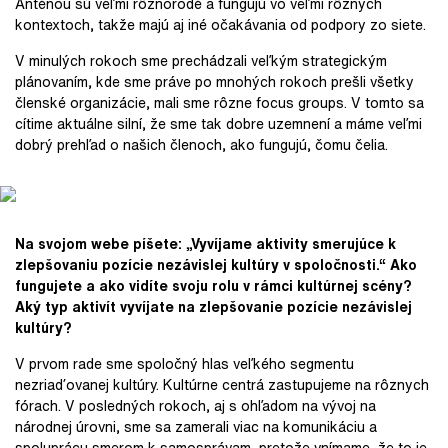
Anténou sú veľmi rôznorodé a fungujú vo veľmi rôznych
kontextoch, takže majú aj iné očakávania od podpory zo siete.
V minulých rokoch sme prechádzali veľkým strategickým
plánovaním, kde sme práve po mnohých rokoch prešli všetky
členské organizácie, mali sme rôzne focus groups. V tomto sa
cítime aktuálne silní, že sme tak dobre uzemnení a máme veľmi
dobrý prehľad o našich členoch, ako fungujú, čomu čelia.
Na svojom webe píšete: „Vyvíjame aktivity smerujúce k
zlepšovaniu pozície nezávislej kultúry v spoločnosti.“ Ako
fungujete a ako vidíte svoju rolu v rámci kultúrnej scény?
Aký typ aktivít vyvíjate na zlepšovanie pozície nezávislej
kultúry?
V prvom rade sme spoločný hlas veľkého segmentu
nezriaďovanej kultúry. Kultúrne centrá zastupujeme na rôznych
fórach. V posledných rokoch, aj s ohľadom na vývoj na
národnej úrovni, sme sa zamerali viac na komunikáciu a
spoluprácu smerom k samosprávam, pretože vnímame, že to je