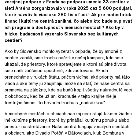
verejnej podpore z Fondu na podporu umenia 33 centier v
sieti Anténa zorganizovalo v roku 2025 cez 5 600 podujatí,
ktoré navštívilo viac ako 280 tisíc ľudí.“ Ak pre nedostatok
financií kultúrne centrá zaniknú, čo alebo kto bude suplovať
ich program a dostupnosť v menších mestách? Ako by v
blízkej budúcnosti vyzeralo Slovensko bez kultúrnych
centier?
Ako by Slovensko mohlo vyzerať v prípade, že by mnohé z
centier zanikli, sme trochu načrtli v našej kampani, kde sme
ukázali, že priestory, ktoré spravujeme a ktoré sú plné života,
sme našli väčšinou opustené, zdevastované. Ak ich
prenecháme v rukách štátu, pričom vidíme, aké priority má táto
vláda a aké témy ju zaujímajú, môže sa stať, že naše centrá sa
premenia na záložne, kde sa budú kopiť všetky nakradnuté veci
z obchodov, keďže už ani kradnutie v tejto krajine nie je
trestným činom. To hovorím trochu s „nadsázkou“.
V mnohých mestách a obciach naozaj neexistujú takmer žiadne
iné kultúrne priestory, ktoré by prinášali kultúrnu ponuku alebo
priestor na stretávanie. Naše centrá fungujú v malých mestách
a obciach, ako Divadlo Potôň v Bátovciach, klub Bombura v