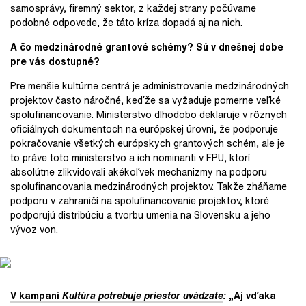
samosprávy, firemný sektor, z každej strany počúvame
podobné odpovede, že táto kríza dopadá aj na nich.
A čo medzinárodné grantové schémy? Sú v dnešnej dobe
pre vás dostupné?
Pre menšie kultúrne centrá je administrovanie medzinárodných
projektov často náročné, keďže sa vyžaduje pomerne veľké
spolufinancovanie. Ministerstvo dlhodobo deklaruje v rôznych
oficiálnych dokumentoch na európskej úrovni, že podporuje
pokračovanie všetkých európskych grantových schém, ale je
to práve toto ministerstvo a ich nominanti v FPU, ktorí
absolútne zlikvidovali akékoľvek mechanizmy na podporu
spolufinancovania medzinárodných projektov. Takže zháňame
podporu v zahraničí na spolufinancovanie projektov, ktoré
podporujú distribúciu a tvorbu umenia na Slovensku a jeho
vývoz von.
V kampani
Kultúra potrebuje priestor
uvádzate
:
„Aj vďaka