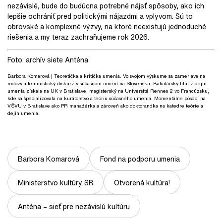
nezávislé, bude do budúcna potrebné nájsť spôsoby, ako ich
lepšie ochrániť pred politickými nájazdmi a vplyvom. Sú to
obrovské a komplexné výzvy, na ktoré neexistujú jednoduché
riešenia a my teraz zachraňujeme rok 2026.
Foto: archív siete Anténa
Barbora Komarová
| Teoretička a kritička umenia. Vo svojom výskume sa zameriava na
rodový a feministický diskurz v súčasnom umení na Slovensku. Bakalársky titul z dejín
umenia získala na UK v Bratislave, magisterský na Université Rennes 2 vo Francúzsku,
kde sa špecializovala na kurátorstvo a teóriu súčasného umenia. Momentálne pôsobí na
VŠVU v Bratislave ako PR manažérka a zároveň ako doktorandka na katedre teórie a
dejín umenia.
Barbora Komarová
Fond na podporu umenia
Ministerstvo kultúry SR
Otvorená kultúra!
Anténa – sieť pre nezávislú kultúru