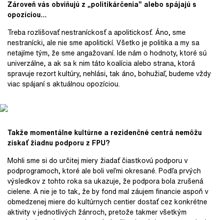
Zároveň vás obviňujú z „politikárčenia” alebo spájajú s
opozíciou…
Treba rozlišovať nestraníckosť a apolitickosť. Áno, sme
nestranícki, ale nie sme apolitickí. Všetko je politika a my sa
netajíme tým, že sme angažovaní. Ide nám o hodnoty, ktoré sú
univerzálne, a ak sa k nim táto koalícia alebo strana, ktorá
spravuje rezort kultúry, nehlási, tak áno, bohužiaľ, budeme vždy
viac spájaní s aktuálnou opozíciou.
Takže momentálne kultúrne a rezidenčné centrá nemôžu
získať žiadnu podporu z FPU?
Mohli sme si do určitej miery žiadať čiastkovú podporu v
podprogramoch, ktoré ale boli veľmi okresané. Podľa prvých
výsledkov z tohto roka sa ukazuje, že podpora bola zrušená
cielene. A nie je to tak, že by fond mal záujem financie aspoň v
obmedzenej miere do kultúrnych centier dostať cez konkrétne
aktivity v jednotlivých žánroch, pretože takmer všetkým