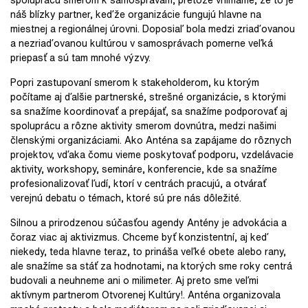
náš blízky partner, keďže organizácie fungujú hlavne na
miestnej a regionálnej úrovni. Doposiaľ bola medzi zriaďovanou
a nezriaďovanou kultúrou v samosprávach pomerne veľká
priepasť a sú tam mnohé výzvy.
Popri zastupovaní smerom k stakeholderom, ku ktorým
počítame aj ďalšie partnerské, strešné organizácie, s ktorými
sa snažíme koordinovať a prepájať, sa snažíme podporovať aj
spoluprácu a rôzne aktivity smerom dovnútra, medzi našimi
členskými organizáciami. Ako Anténa sa zapájame do rôznych
projektov, vďaka čomu vieme poskytovať podporu, vzdelávacie
aktivity, workshopy, semináre, konferencie, kde sa snažíme
profesionalizovať ľudí, ktorí v centrách pracujú, a otvárať
verejnú debatu o témach, ktoré sú pre nás dôležité.
Silnou a prirodzenou súčasťou agendy Antény je advokácia a
čoraz viac aj aktivizmus. Chceme byť konzistentní, aj keď
niekedy, teda hlavne teraz, to prináša veľké obete alebo rany,
ale snažíme sa stáť za hodnotami, na ktorých sme roky centrá
budovali a neuhneme ani o milimeter. Aj preto sme veľmi
aktívnym partnerom Otvorenej Kultúry!. Anténa organizovala