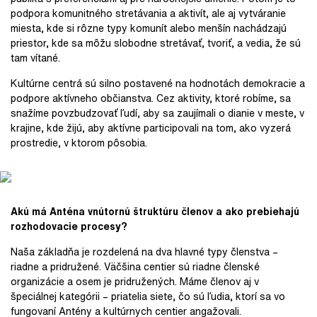
podpora komunitného stretávania a aktivít, ale aj vytváranie
miesta, kde si rôzne typy komunít alebo menšín nachádzajú
priestor, kde sa môžu slobodne stretávať, tvoriť, a vedia, že sú
tam vítané.
Kultúrne centrá sú silno postavené na hodnotách demokracie a
podpore aktívneho občianstva. Cez aktivity, ktoré robíme, sa
snažíme povzbudzovať ľudí, aby sa zaujímali o dianie v meste, v
krajine, kde žijú, aby aktívne participovali na tom, ako vyzerá
prostredie, v ktorom pôsobia.
Akú má Anténa vnútornú štruktúru členov a ako prebiehajú
rozhodovacie procesy?
Naša základňa je rozdelená na dva hlavné typy členstva –
riadne a pridružené. Väčšina centier sú riadne členské
organizácie a osem je pridružených. Máme členov aj v
špeciálnej kategórii – priatelia siete, čo sú ľudia, ktorí sa vo
fungovaní Antény a kultúrnych centier angažovali.