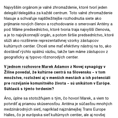
Najvyšším orgánom je valné zhromaždenie, ktoré tvorí jeden
delegát/delegátka za každé centrum. Toto valné zhromaždenie
hlasuje a schvaľuje najdôležitejšie rozhodnutia siete ako
prijímanie nových členov a rozhodovanie o smerovaní Antény a
pod. Máme predsedníctvo, ktoré tvoria traja najvyšší členovia,
a je to najvýkonnejší orgán, a potom širšie predsedníctvo, ktoré
slúži ako rozšírenie reprezentatívnej vzorky zástupcov
kultúrnych centier. Chceli sme mať efektívny nástroj na to, ako
dostávať rýchlo spätnú väzbu, takže tam máme zástupcov z
geograficky aj typovo rôznorodých centier.
V jednom rozhovore Marek Adamov
z Novej synagógy v
Žiline povedal, že kultúrne centrá na Slovensku – v tom
množstve, rozložení aj v menších mestách a ich potenciáli
pre rozvíjanie komunitného života – sú unikátom v Európe.
Súhlasíš s týmto tvrdením?
Áno, úplne sa stotožňujem s tým, čo hovorí Marek, a viem to
potvrdiť aj priamou skúsenosťou. Anténa je súčasťou mnohých
medzinárodných sietí, napríklad najznámejšej Trans Europe
Halles, čo je európska sieť kultúrnych centier, ale aj novšej