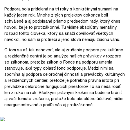
Podpora bola pridelená na tri roky s konkrétnymi sumami na
každý jeden rok. Mnohé z tých projektov dokonca boli
schválené a aj podpísané priamo predsedom rady, ktorý dnes
hovorí, že je to protizákonné. Tu vidíme absolútny mentálny
rozpad tohto človeka, ktorý sa snaží obviňovať všetkých
navôkol, no sám si protirečí a jeho slová nemajú žiadnu váhu.
O tom sa až tak nehovorí, ale aj zrušenie podpory pre kultúrne
a rezidenčné centrá je po analýze našich právnikov v rozpore
so zákonom, pretože zákon o Fonde na podporu umenia
stanovuje, aké typy oblastí fond podporuje. Medzi nimi sa
spomína aj podpora celoročnej činnosti a prevádzky kultúrnych
a rezidenčných centier, pretože je potrebná právna istota pri
prevádzke celoročne fungujúcich priestorov. To sa nedá robiť
len z roka na rok. Všetkými právnymi krokmi sa budeme brániť
aj voči tomuto zrušeniu, pretože bolo absolútne účelové, ničím
neargumentované a podľa nás aj protizákonné.