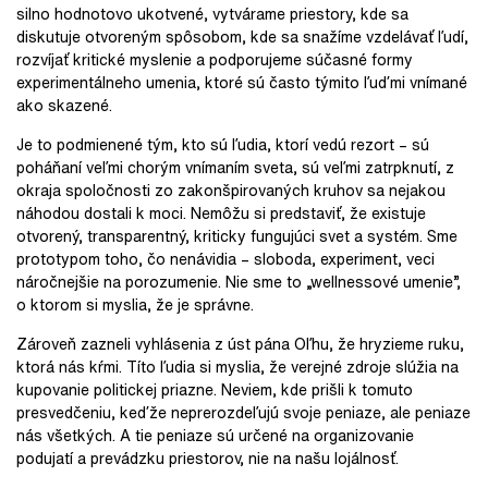
silno hodnotovo ukotvené, vytvárame priestory, kde sa
diskutuje otvoreným spôsobom, kde sa snažíme vzdelávať ľudí,
rozvíjať kritické myslenie a podporujeme súčasné formy
experimentálneho umenia, ktoré sú často týmito ľuďmi vnímané
ako skazené.
Je to podmienené tým, kto sú ľudia, ktorí vedú rezort – sú
poháňaní veľmi chorým vnímaním sveta, sú veľmi zatrpknutí, z
okraja spoločnosti zo zakonšpirovaných kruhov sa nejakou
náhodou dostali k moci. Nemôžu si predstaviť, že existuje
otvorený, transparentný, kriticky fungujúci svet a systém. Sme
prototypom toho, čo nenávidia – sloboda, experiment, veci
náročnejšie na porozumenie. Nie sme to „wellnessové umenie”,
o ktorom si myslia, že je správne.
Zároveň zazneli vyhlásenia z úst pána Oľhu, že hryzieme ruku,
ktorá nás kŕmi. Títo ľudia si myslia, že verejné zdroje slúžia na
kupovanie politickej priazne. Neviem, kde prišli k tomuto
presvedčeniu, keďže neprerozdeľujú svoje peniaze, ale peniaze
nás všetkých. A tie peniaze sú určené na organizovanie
podujatí a prevádzku priestorov, nie na našu lojálnosť.