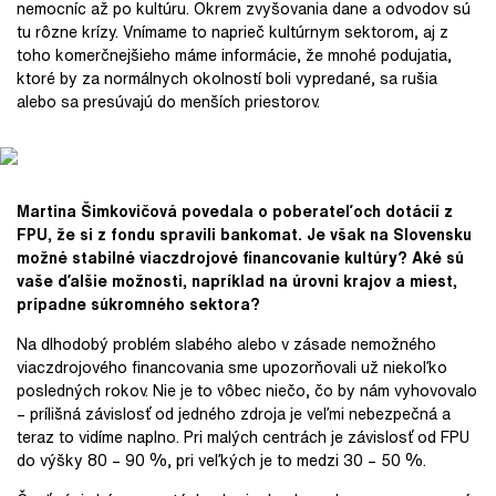
nemocníc až po kultúru. Okrem zvyšovania dane a odvodov sú
tu rôzne krízy. Vnímame to naprieč kultúrnym sektorom, aj z
toho komerčnejšieho máme informácie, že mnohé podujatia,
ktoré by za normálnych okolností boli vypredané, sa rušia
alebo sa presúvajú do menších priestorov.
Martina Šimkovičová povedala o poberateľoch dotácií z
FPU, že si z fondu spravili bankomat. Je však na Slovensku
možné stabilné viaczdrojové financovanie kultúry? Aké sú
vaše ďalšie možnosti, napríklad na úrovni krajov a miest,
prípadne súkromného sektora?
Na dlhodobý problém slabého alebo v zásade nemožného
viaczdrojového financovania sme upozorňovali už niekoľko
posledných rokov. Nie je to vôbec niečo, čo by nám vyhovovalo
– prílišná závislosť od jedného zdroja je veľmi nebezpečná a
teraz to vidíme naplno. Pri malých centrách je závislosť od FPU
do výšky 80 – 90 %, pri veľkých je to medzi 30 – 50 %.