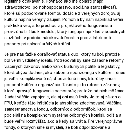
legitímne očakávanie. Rovnako ako iné oblasti (napr.
zdravotníctvo, poľnohospodárstvo, sociálna starostlivosť),
ktoré sú podporované formou dotácie z verejných zdrojov, aj
kultúra napĺňa verejný záujem. Pomohla by nám napríklad veľmi
praktická vec, a to prechod z projektového fungovania a
provizória bližšie k modelu, ktorý funguje napríklad v sociálnych
službách, v podobe nárokovateľnosti a predvídateľnosti
podpory pri splnení určitých kritérií.
Je pre nás ťažké obraňovať status quo, ktorý tu bol, pretože
bol veľmi vzdialený ideálu. Potrebovali by sme zásadné reformy
viacerých zákonov alebo vznik kultúrnych politík a legislatívy,
ktorá chýba dodnes, ako zákon o sponzoringu v kultúre – dnes
je veľmi komplikované nájsť osvietené firmy, ktoré by chceli
podporiť kultúrne organizácie. Takisto je to reforma zákonov,
ktoré upravujú fungovanie samospráv, pretože od nich môžeme
žiadať väčšie zapojenie, ale aj oni majú limity. Je to aj zákon o
FPU, keďže táto inštitúcia je absolútne zdecimovaná. Väčšina
zamestnanectva fondu, odborníkov, odborníčok, ktorí sa
podieľali na komplexnom systéme odborných komisií, odišla a
bude veľmi rozmýšľať, ako a kedy sa vrátia. Pre verejnoprávne
fondy, o ktorých sme si mysleli, že boli odpolitizované a