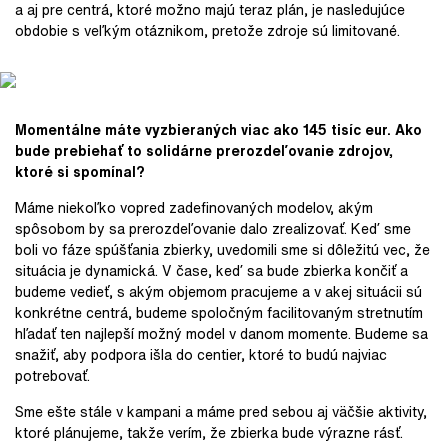
a aj pre centrá, ktoré možno majú teraz plán, je nasledujúce
obdobie s veľkým otáznikom, pretože zdroje sú limitované.
Momentálne máte vyzbieraných viac ako 145 tisíc eur. Ako
bude prebiehať to solidárne prerozdeľovanie zdrojov,
ktoré si spomínal?
Máme niekoľko vopred zadefinovaných modelov, akým
spôsobom by sa prerozdeľovanie dalo zrealizovať. Keď sme
boli vo fáze spúšťania zbierky, uvedomili sme si dôležitú vec, že
situácia je dynamická. V čase, keď sa bude zbierka končiť a
budeme vedieť, s akým objemom pracujeme a v akej situácii sú
konkrétne centrá, budeme spoločným facilitovaným stretnutím
hľadať ten najlepší možný model v danom momente. Budeme sa
snažiť, aby podpora išla do centier, ktoré to budú najviac
potrebovať.
Sme ešte stále v kampani a máme pred sebou aj väčšie aktivity,
ktoré plánujeme, takže verím, že zbierka bude výrazne rásť.