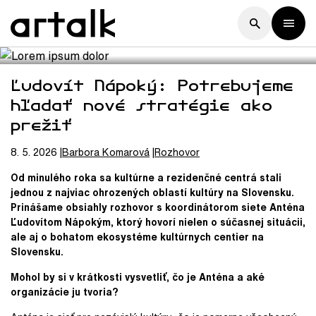
Ľudovít Nápoký: Potrebujeme
hľadať nové stratégie ako
prežiť
8. 5. 2026
Barbora
Komarová
Rozhovor
Od minulého roka sa kultúrne a rezidenčné centrá stali
jednou z najviac ohrozených oblastí kultúry na Slovensku.
Prinášame obsiahly rozhovor s koordinátorom siete Anténa
Ľudovítom Nápokým, ktorý hovorí nielen o súčasnej situácii,
ale aj o bohatom ekosystéme kultúrnych centier na
Slovensku.
Mohol by si v krátkosti vysvetliť, čo je Anténa a aké
organizácie ju tvoria?