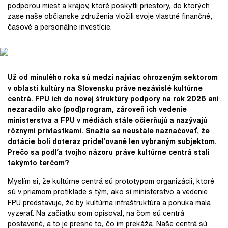
podporou miest a krajov, ktoré poskytli priestory, do ktorých
zase naše občianske združenia vložili svoje vlastné finančné,
časové a personálne investície.
Už od minulého roka sú medzi najviac ohrozeným sektorom
v oblasti kultúry na Slovensku práve nezávislé kultúrne
centrá. FPU ich do novej štruktúry podpory na rok 2026 ani
nezaradilo ako (pod)program, zároveň ich vedenie
ministerstva a FPU v médiách stále očierňujú a nazývajú
rôznymi prívlastkami. Snažia sa neustále naznačovať, že
dotácie boli doteraz prideľované len vybraným subjektom.
Prečo sa podľa tvojho názoru práve kultúrne centrá stali
takýmto terčom?
Myslím si, že kultúrne centrá sú prototypom organizácii, ktoré
sú v priamom protiklade s tým, ako si ministerstvo a vedenie
FPU predstavuje, že by kultúrna infraštruktúra a ponuka mala
vyzerať. Na začiatku som opisoval, na čom sú centrá
postavené, a to je presne to, čo im prekáža. Naše centrá sú