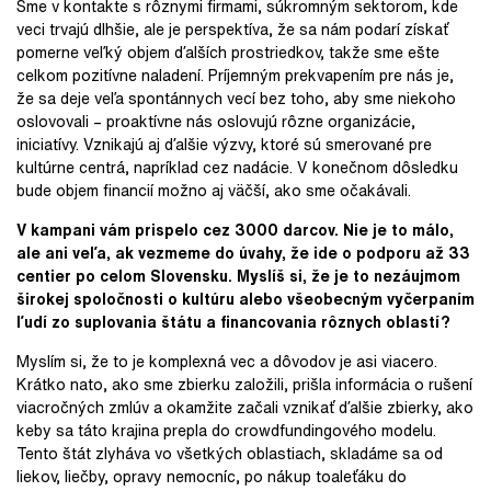
Sme v kontakte s rôznymi firmami, súkromným sektorom, kde
veci trvajú dlhšie, ale je perspektíva, že sa nám podarí získať
pomerne veľký objem ďalších prostriedkov, takže sme ešte
celkom pozitívne naladení. Príjemným prekvapením pre nás je,
že sa deje veľa spontánnych vecí bez toho, aby sme niekoho
oslovovali – proaktívne nás oslovujú rôzne organizácie,
iniciatívy. Vznikajú aj ďalšie výzvy, ktoré sú smerované pre
kultúrne centrá, napríklad cez nadácie. V konečnom dôsledku
bude objem financií možno aj väčší, ako sme očakávali.
V kampani vám prispelo cez 3000 darcov. Nie je to málo,
ale ani veľa, ak vezmeme do úvahy, že ide o podporu až 33
centier po celom Slovensku. Myslíš si, že je to nezáujmom
širokej spoločnosti o kultúru alebo všeobecným vyčerpaním
ľudí zo suplovania štátu a financovania rôznych oblastí?
Myslím si, že to je komplexná vec a dôvodov je asi viacero.
Krátko nato, ako sme zbierku založili, prišla informácia o rušení
viacročných zmlúv a okamžite začali vznikať ďalšie zbierky, ako
keby sa táto krajina prepla do crowdfundingového modelu.
Tento štát zlyháva vo všetkých oblastiach, skladáme sa od
liekov, liečby, opravy nemocníc, po nákup toaleťáku do