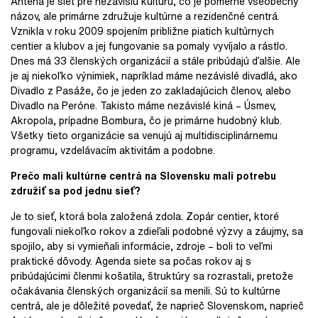
Anténa je sieť pre nezávislú kultúru, čo je pomerne všeobecný
názov, ale primárne združuje kultúrne a rezidenčné centrá.
Vznikla v roku 2009 spojením približne piatich kultúrnych
centier a klubov a jej fungovanie sa pomaly vyvíjalo a rástlo.
Dnes má 33 členských organizácií a stále pribúdajú ďalšie. Ale
je aj niekoľko výnimiek, napríklad máme nezávislé divadlá, ako
Divadlo z Pasáže, čo je jeden zo zakladajúcich členov, alebo
Divadlo na Peróne. Takisto máme nezávislé kiná – Úsmev,
Akropola, prípadne Bombura, čo je primárne hudobný klub.
Všetky tieto organizácie sa venujú aj multidisciplinárnemu
programu, vzdelávacím aktivitám a podobne.
Prečo mali kultúrne centrá na Slovensku mali potrebu
združiť sa pod jednu sieť?
Je to sieť, ktorá bola založená zdola. Zopár centier, ktoré
fungovali niekoľko rokov a zdieľali podobné výzvy a záujmy, sa
spojilo, aby si vymieňali informácie, zdroje – boli to veľmi
praktické dôvody. Agenda siete sa počas rokov aj s
pribúdajúcimi členmi košatila, štruktúry sa rozrastali, pretože
očakávania členských organizácií sa menili. Sú to kultúrne
centrá, ale je dôležité povedať, že naprieč Slovenskom, naprieč