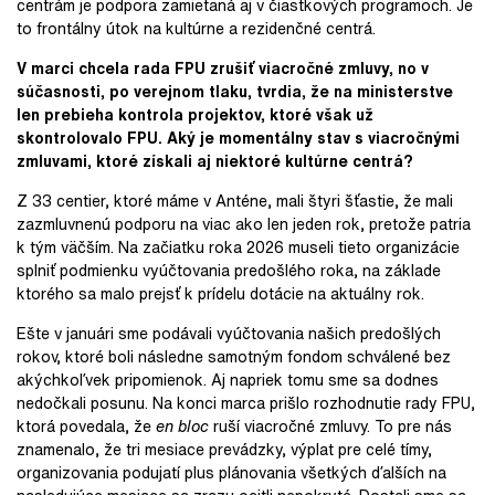
centrám je podpora zamietaná aj v čiastkových programoch. Je
to frontálny útok na kultúrne a rezidenčné centrá.
V marci chcela rada FPU zrušiť viacročné zmluvy, no v
súčasnosti, po verejnom tlaku, tvrdia, že na ministerstve
len prebieha kontrola projektov, ktoré však už
skontrolovalo FPU. Aký je momentálny stav s viacročnými
zmluvami, ktoré získali aj niektoré kultúrne centrá?
Z 33 centier, ktoré máme v Anténe, mali štyri šťastie, že mali
zazmluvnenú podporu na viac ako len jeden rok, pretože patria
k tým väčším. Na začiatku roka 2026 museli tieto organizácie
splniť podmienku vyúčtovania predošlého roka, na základe
ktorého sa malo prejsť k prídelu dotácie na aktuálny rok.
Ešte v januári sme
podávali vyúčtovania našich predošlých
rokov, ktoré
boli následne samotným fondom schválené bez
akýchkoľvek pripomienok. Aj napriek tomu sme sa dodnes
nedočkali
posunu. Na konci marca prišlo rozhodnutie rady FPU,
ktorá povedala, že
en bloc
ruší viacročné zmluvy. To pre nás
znamenalo, že tri mesiace prevádzky, výplat pre celé tímy,
organizovania podujatí plus plánovania všetkých ďalších na