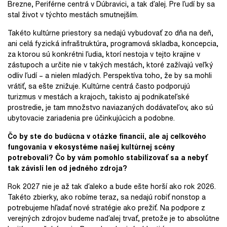
Brezne, Periférne centrá v Dúbravici, a tak ďalej. Pre ľudí by sa
stal život v týchto mestách smutnejším.
Takéto kultúrne priestory sa nedajú vybudovať zo dňa na deň,
ani celá fyzická infraštruktúra, programová skladba, koncepcia,
za ktorou sú konkrétni ľudia, ktorí nestoja v tejto krajine v
zástupoch a určite nie v takých mestách, ktoré zažívajú veľký
odliv ľudí – a nielen mladých. Perspektíva toho, že by sa mohli
vrátiť, sa ešte znižuje. Kultúrne centrá často podporujú
turizmus v mestách a krajoch, takisto aj podnikateľské
prostredie, je tam množstvo naviazaných dodávateľov, ako sú
ubytovacie zariadenia pre účinkujúcich a podobne.
Čo by ste do budúcna v otázke financií, ale
aj celkového
fungovania v ekosystéme našej kultúrnej scény
potrebovali? Čo by vám pomohlo stabilizovať sa a nebyť
tak závislí len od jedného zdroja?
Rok 2027 nie je až tak ďaleko a bude ešte horší ako rok 2026.
Takéto zbierky, ako robíme teraz, sa nedajú robiť nonstop a
potrebujeme hľadať nové stratégie ako prežiť. Na podpore z
verejných zdrojov budeme naďalej trvať, pretože je to absolútne