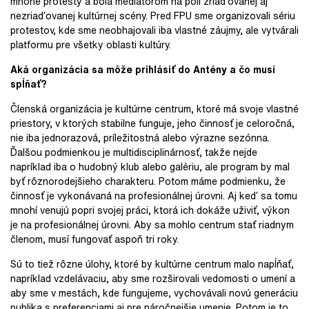
mnohé protesty a bola mediátorom na poli zriaďovanej aj
nezriaďovanej kultúrnej scény. Pred FPU sme organizovali sériu
protestov, kde sme neobhajovali iba vlastné záujmy, ale vytvárali
platformu pre všetky oblasti kultúry.
Aká organizácia sa môže prihlásiť do Antény a čo musí
spĺňať?
Členská organizácia je kultúrne centrum, ktoré má svoje vlastné
priestory, v ktorých stabilne funguje, jeho činnosť je celoročná,
nie iba jednorazová, príležitostná alebo výrazne sezónna.
Ďalšou podmienkou je multidisciplinárnosť, takže nejde
napríklad iba o hudobný klub alebo galériu, ale program by mal
byť rôznorodejšieho charakteru. Potom máme podmienku, že
činnosť je vykonávaná na profesionálnej úrovni. Aj keď sa tomu
mnohí venujú popri svojej práci, ktorá ich dokáže uživiť, výkon
je na profesionálnej úrovni. Aby sa mohlo centrum stať riadnym
členom, musí fungovať aspoň tri roky.
Sú to tiež rôzne úlohy, ktoré by kultúrne centrum malo napĺňať,
napríklad vzdelávaciu, aby sme rozširovali vedomosti o umení a
aby sme v mestách, kde fungujeme, vychovávali novú generáciu
publika s preferenciami aj pre náročnejšie umenie. Potom je to