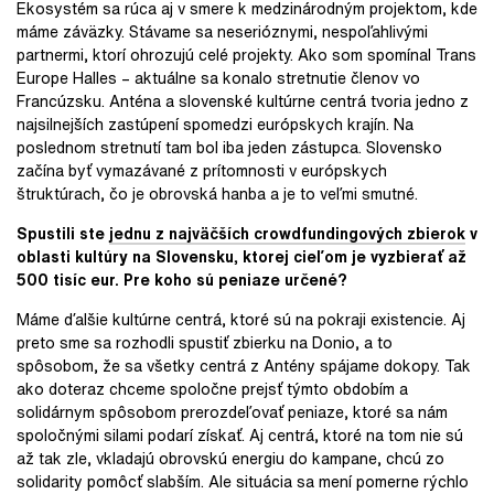
Ekosystém sa rúca aj v smere k medzinárodným projektom, kde
máme záväzky. Stávame sa neserióznymi, nespoľahlivými
partnermi, ktorí ohrozujú celé projekty. Ako som spomínal Trans
Europe Halles – aktuálne sa konalo stretnutie členov vo
Francúzsku. Anténa a slovenské kultúrne centrá tvoria jedno z
najsilnejších zastúpení spomedzi európskych krajín. Na
poslednom stretnutí tam bol iba jeden zástupca. Slovensko
začína byť vymazávané z prítomnosti v európskych
štruktúrach, čo je obrovská hanba a je to veľmi smutné.
Spustili ste
jednu z najväčších crowdfundingových zbierok
v
oblasti kultúry na Slovensku, ktorej cieľom je vyzbierať až
500 tisíc eur. Pre koho sú peniaze určené?
Máme ďalšie kultúrne centrá, ktoré sú na pokraji existencie. Aj
preto sme sa rozhodli spustiť zbierku na Donio, a to
spôsobom, že sa všetky centrá z Antény spájame dokopy. Tak
ako doteraz chceme spoločne prejsť týmto obdobím a
solidárnym spôsobom prerozdeľovať peniaze, ktoré sa nám
spoločnými silami podarí získať. Aj centrá, ktoré na tom nie sú
až tak zle, vkladajú obrovskú energiu do kampane, chcú zo
solidarity pomôcť slabším. Ale situácia sa mení pomerne rýchlo