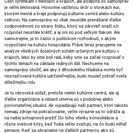
Česť výnimkám v mestách a krajoch, ale podpora zo samospráv
je veľmi limitovaná. Hovoríme väčšinou skôr o stovkách eur,
ktorými mestá a kraje podporujú kultúrne centrá alebo kultúru
celkovo. Na samosprávy sú však neustále prenášané ďalšie
zodpovednosti zo strany štátu, ktorý sa zároveň snaží ich
rozpočet neustále krátiť, a aj oni sú pod veľkým tlakom. Ale
samozrejme, je to často o politickom rozhodnutí, s akými
rozpočtami na kultúru hospodária. Práve teraz pracujeme na
analýze všetkých dotačných schém určených pre kultúru v
krajoch, lebo by sme boli radi, keby sme sa začali rozprávať o
týchto témach na základe reálnych dát. Nechceme na
samosprávy útočiť, ale aby z dlhodobého hľadiska mohla byť
nezriaďovaná kultúra udržateľnejšia, budú musieť zohrať oveľa
dôležitejšiu rolu.
Je tu obrovská súťaž, pretože nielen kultúrne centrá, ale aj
ďalšie organizácie a oblasti umenia sú v podobnej alebo
porovnateľnej situácii. Ak vypadávajú naši partneri, ktorí takisto
nemajú zdroje na pokračovanie, veľmi výrazne sa to odráža aj
na našej schopnosti prežiť. Do toho všetky konsolidácie a
rôzne svetové krízy, keď ľudia veľmi zvažujú, na čo budú míňať
peniaze. Keď sa obraciame na ďalších partnerov, ako sú