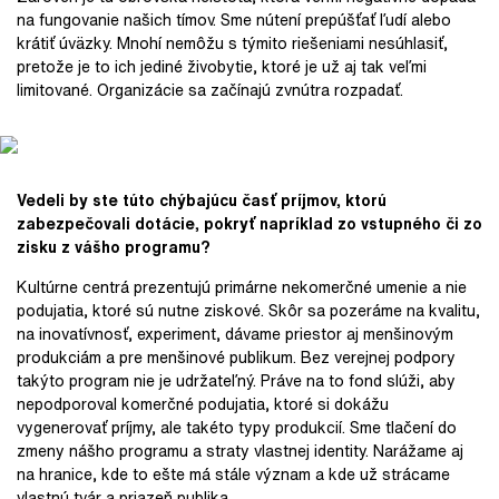
na fungovanie našich tímov. Sme nútení prepúšťať ľudí alebo
krátiť úväzky. Mnohí nemôžu s týmito riešeniami nesúhlasiť,
pretože je to ich jediné živobytie, ktoré je už aj tak veľmi
limitované. Organizácie sa začínajú zvnútra rozpadať.
Vedeli by ste túto chýbajúcu časť príjmov, ktorú
zabezpečovali dotácie, pokryť napríklad zo vstupného či zo
zisku z vášho programu?
Kultúrne centrá prezentujú primárne nekomerčné umenie a nie
podujatia, ktoré sú nutne ziskové. Skôr sa pozeráme na kvalitu,
na inovatívnosť, experiment, dávame priestor aj menšinovým
produkciám a pre menšinové publikum. Bez verejnej podpory
takýto program nie je udržateľný. Práve na to fond slúži, aby
nepodporoval komerčné podujatia, ktoré si dokážu
vygenerovať príjmy, ale takéto typy produkcií. Sme tlačení do
zmeny nášho programu a straty vlastnej identity. Narážame aj
na hranice, kde to ešte má stále význam a kde už strácame
vlastnú tvár a priazeň publika.