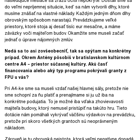
nasledujúce mesiace sa zrazu ocitli nepokryté. Dostali sme sa
do veľmi nepríjemnej situácie, keď sa nám vytvorili dlhy, ktoré
musíme znášať na vlastné náklady. Každým jedným dňom dlhy
obrovským spôsobom narastajú. Prevádzkujeme veľké
priestory, ktoré stoja aj desať tisíc eur mesačne, a máme
záväzky voči majiteľom budov. Okamžite sme museli začať
jednať o úprave nájomných zmlúv.
Nedá sa to asi zovšeobecniť, tak sa opýtam na konkrétny
prípad. Okrem Antény pôsobíš v bratislavskom kultúrnom
centre A4 – priestor súčasnej kultúry. Akú časť
financovania alebo aký typ programu pokrývali granty z
FPU u vás?
Pri A4-ke sme sa museli vzdať našej hlavnej sály, pretože nie
sme schopní za ňu platiť a prenajímame si ju už iba na
konkrétne podujatia. To je možné iba vďaka zhovievavosti
majiteľa budovy, ktorý nemusel pristúpiť na takúto hru. Tieto
dotácie nám pomáhali vykrývať väčšinu výdavkov na prevádzku,
pretože pri skoro všetkých grantoch sú neoprávneným
nákladom.
Zároveň je tu obrovská neistota, ktorá veľmi negatívne dopadá