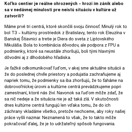
Koľko centier je reálne ohrozených – hrozí im zánik alebo
sa v nedávnej minulosti pre neistú situáciu v kultúre už
zatvorili?
Máme prvé tri centrá, ktoré skončili svoju činnosť. Minulý rok to
bol T3 – kultúrny prostriedok z Bratislavy, tento rok Eleuzína v
Banskej Štiavnici a tretie je Diera do sveta z Liptovského
Mikuláša. Bola to kombinácia dôvodov, ale podpora z FPU a
podmienky, ktoré sa neustále zhoršujú, boli tými hlavnými
dôvodmi aj z dlhodobého hľadiska.
Je ťažké odkomunikovať ľuďom, v akej sme aktuálne situácii a
že do poslednej chvíle priestory a podujatia zachraňujeme aj
napriek tomu, že podmienky sa iba zhoršujú, že to ťaháme na
dobrovoľníckej úrovni a kultúrne centrá prevádzkujeme popri
zamestnaní, ktoré nás živí. Navonok sa ľuďom môže zdať, že
sa nič nedeje a že situácia nie je až taká zlá. V skutočnosti
dnes kultúrne centrá fungujú len vďaka tomu, že do ich
záchrany vkladáme všetko, pretože nechceme, aby roky našej
práce vyšli nazmar. Neznamená to však, že to takto môže
pokračovať ďalej, že je to udržateľný spôsob fungovania.