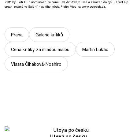
2011 byl Petr Dub nominován na cenu Essl Art Award Cee a zařazen do cyklu Start Up
organizovaného Galerií hlavního města Prahy. Více na www.petrdub.cz.
Praha
Galerie kritiků
Cena kritiky za mladou malbu
Martin Lukáč
Vlasta Čiháková-Noshiro
Utøya po česku