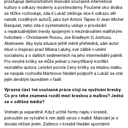
prostupuje demonstrativní mixování současné internetové
kultury s odkazy moderny a postmoderny. Poučené oko diváka
se těžko rozhoduje, zda-li Lukáč inklinuje více k odkazu děl
natolik rozdílných autorů, jako byli Antoni Tàpies či Jean-Michel
Basquiat, nebo zda-li systematicky usiluje o provázání
s nejaktuálnějšími trendy spojenými s mezinárodními malířskými
hvězdami – Christianem Rosou, Joe Bradleym či Joshuou
Abelowem. Aby byla situace ještě méně přehledná, sám autor
mluví o inspiraci prací Milana Laluhy, své zálibě v umění
socialismu a o dalších sedimentech na jeho intermediální paletě.
Pro mnohé kritiky se může jednat o nevytříbený konflikt
nezralého autora. Letošní porota Ceny kritiky za mladou malbu
se naopak rozhodla Martinovo hledání podpořit a Lukáč se stal
jejím devátým laureátem v řadě.
Výrazná část tvé současné práce stojí na využívání kresby.
Co pro tebe znamená rozdíl mezi kresbou a malbou? Jedná
se o odlišná média?
Vnímám je separátně. Když určité formy najdu v kresbě,
pokouším se vytvářet k nim další verze v malbě. Malování je o
docela něčem jiném. Zatímco v kresbě hledám spontánní