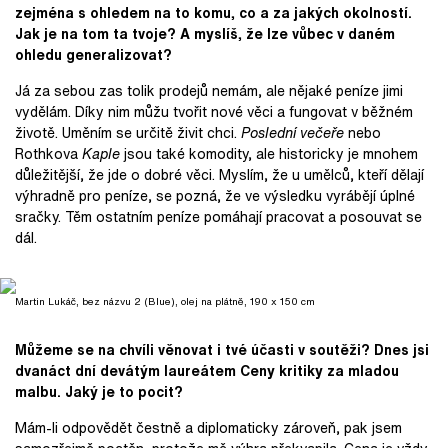
zejména s ohledem na to komu, co a za jakých okolností.
Jak je na tom ta t
voje? A myslíš, že lze vůbec v daném
ohledu generalizovat?
Já za sebou zas tolik prodejů nemám, ale nějaké peníze jimi
vydělám. Díky nim můžu tvořit nové věci a fungovat v běžném
životě. Uměním se určitě živit chci.
Poslední večeře
nebo
Rothkova
Kaple
jsou také komodity, ale historicky je mnohem
důležitější, že jde o dobré věci. Myslím, že u umělců, kteří dělají
výhradně pro peníze, se pozná, že ve výsledku vyrábějí úplné
sračky. Těm ostatním peníze pomáhají pracovat a posouvat se
dál.
Martin Lukáč, bez názvu 2 (Blue), olej na plátně, 190 x 150 cm
Můžeme se na chvíli věnovat i t
vé účasti v soutěži? Dnes jsi
dvanáct dní devátým laureátem Ceny kritiky za mladou
malbu. Jaký je to pocit?
Mám-li odpovědět čestně a diplomaticky zároveň, pak jsem