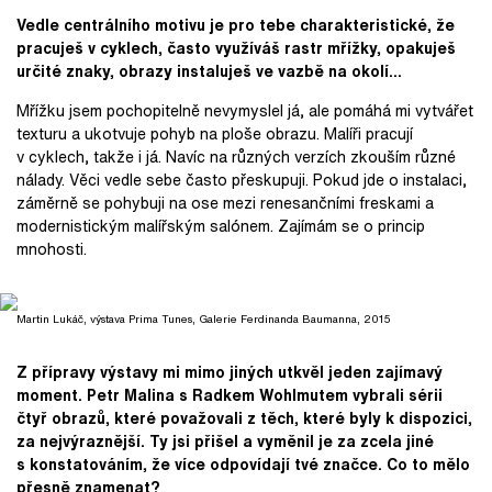
Vedle centrálního motivu je pro tebe charakteristické, že
pracuješ v cyklech, často využíváš rastr mřížky, opakuješ
určité znaky, obrazy instaluješ ve vazbě na okolí...
Mřížku jsem pochopitelně nevymyslel já, ale pomáhá mi vytvářet
texturu a ukotvuje pohyb na ploše obrazu. Malíři pracují
v cyklech, takže i já. Navíc na různých verzích zkouším různé
nálady. Věci vedle sebe často přeskupuji. Pokud jde o instalaci,
záměrně se pohybuji na ose mezi renesančními freskami a
modernistickým malířským salónem. Zajímám se o princip
mnohosti.
Martin Lukáč, výstava Prima Tunes, Galerie Ferdinanda Baumanna, 2015
Z přípravy výstavy mi mimo jiných utkvěl jeden zajímavý
moment. Petr Malina s Radkem Wohlmutem vybral
i
sérii
čtyř obrazů, které považovali z těch
,
které byly k dispozici
,
za nejvýraznější. Ty jsi přišel a vyměnil
je
za zcela jiné
s konstatováním, že více odpovídají tvé značce. Co to mělo
přesně znamenat?