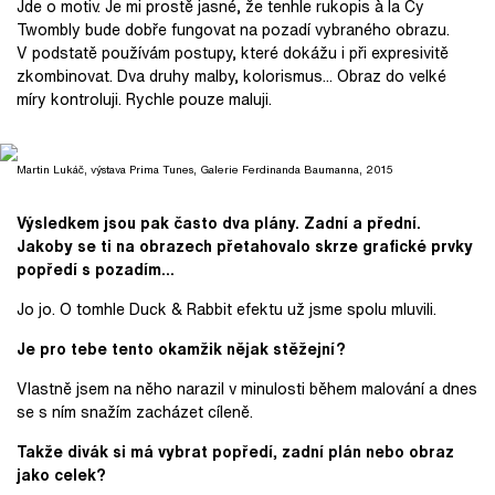
Jde o motiv. Je mi prostě jasné, že tenhle rukopis à la Cy
Twombly bude dobře fungovat na pozadí vybraného obrazu.
V podstatě používám postupy, které dokážu i při expresivitě
zkombinovat. Dva druhy malby, kolorismus... Obraz do velké
míry kontroluji. Rychle pouze maluji.
Martin Lukáč, výstava Prima Tunes, Galerie Ferdinanda Baumanna, 2015
Výsledkem jsou pak často dva plány. Zadní a přední.
Jakoby se t
i na obrazech přetahovalo skrze grafické prvky
popředí s pozadím...
Jo jo. O tomhle Duck & Rabbit efektu už jsme spolu mluvili.
Je pro tebe tento okamžik nějak stěžejní?
Vlastně jsem na něho narazil v minulosti během malování a dnes
se s ním snažím zacházet cíleně.
Takže divák si má vybrat popředí, zadní plán
nebo obraz
jako celek?