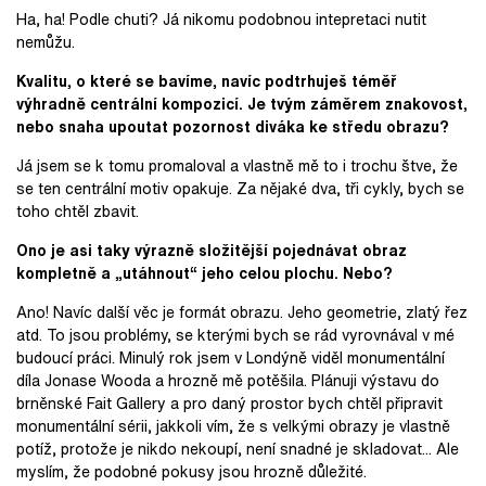
Ha, ha! Podle chuti? Já nikomu podobnou intepretaci nutit
nemůžu.
Kvalitu, o které se bavíme, navíc podtrhuješ téměř
výhradně centrální kompozicí. Je tvým záměrem znakovost,
nebo snaha upoutat pozornost diváka ke středu obrazu?
Já jsem se k tomu promaloval a vlastně mě to i trochu štve, že
se ten centrální motiv opakuje. Za nějaké dva, tři cykly, bych se
toho chtěl zbavit.
Ono je asi taky výrazně složitější pojednávat obraz
kompletně a „utáhnout“ jeho celou plochu. Nebo?
Ano! Navíc další věc je formát obrazu. Jeho geometrie, zlatý řez
atd. To jsou problémy, se kterými bych se rád vyrovnával v mé
budoucí práci. Minulý rok jsem v Londýně viděl monumentální
díla Jonase Wooda a hrozně mě potěšila. Plánuji výstavu do
brněnské Fait Gallery a pro daný prostor bych chtěl připravit
monumentální sérii, jakkoli vím, že s velkými obrazy je vlastně
potíž, protože je nikdo nekoupí, není snadné je skladovat... Ale
myslím, že podobné pokusy jsou hrozně důležité.