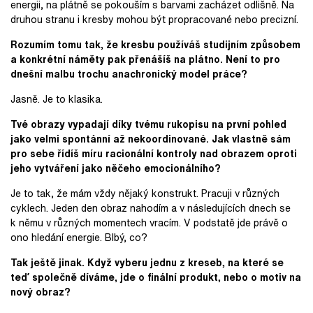
energii, na plátně se pokouším s barvami zacházet odlišně. Na
druhou stranu i kresby mohou být propracované nebo precizní.
Rozumím tomu tak, že kresbu používáš studijním způsobem
a konkrétní náměty pak přenášíš na plátno. Není to pro
dnešní malbu trochu anachronický model práce?
Jasně. Je to klasika.
Tvé obrazy
vypadají díky tvému rukopisu na první pohled
jako velmi spontánní až nekoordinované. Jak vlastně sám
pro sebe řídíš míru racionální kontroly
nad obrazem oproti
jeho vytváření jako něčeho emocionálního
?
Je to tak, že mám vždy nějaký konstrukt. Pracuji v různých
cyklech. Jeden den obraz nahodím a v následujících dnech se
k němu v různých momentech vracím. V podstatě jde právě o
ono hledání energie. Blbý, co?
Tak ještě jinak. Když vyberu jednu z kreseb, na které se
teď společně díváme, jde o finální produkt, nebo o motiv na
nový obraz?