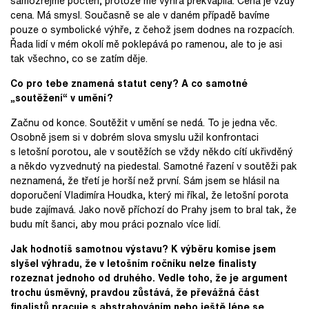
samozřejmě poctěn, protože mě výhra překvapila. Cena je vždy
cena. Má smysl. Současně se ale v daném případě bavíme
pouze o symbolické výhře, z čehož jsem dodnes na rozpacích.
Řada lidí v mém okolí mě poklepává po ramenou, ale to je asi
tak všechno, co se zatím děje.
Co pro tebe znamená statut ceny? A co samotné
„soutěžení
“
v umění?
Začnu od konce. Soutěžit v umění se nedá. To je jedna věc.
Osobně jsem si v dobrém slova smyslu užil konfrontaci
s letošní porotou, ale v soutěžích se vždy někdo cítí ukřivděný
a někdo vyzvednutý na piedestal. Samotné řazení v soutěži pak
neznamená, že třetí je horší než první. Sám jsem se hlásil na
doporučení Vladimíra Houdka, který mi říkal, že letošní porota
bude zajímavá. Jako nově příchozí do Prahy jsem to bral tak, že
budu mít šanci, aby mou práci poznalo více lidí.
Jak hodnotíš samotnou výstavu? K výběru komise jsem
slyšel výhradu, že v letošním ročníku nelze finalisty
rozeznat jednoho od druhého. Vedle toho, že je argument
trochu úsměvný, pravdou zůstává, že převážná část
finalistů
pracuje
s abstrahováním nebo ještě lépe se