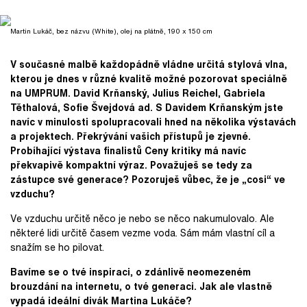
Martin Lukáč, bez názvu (White), olej na plátně, 190 x 150 cm
V současné malbě každopádně vládne určitá stylová vlna,
kterou je dnes v různé kvalitě možné pozorovat speciálně
na UMPRUM. David Krňanský, Julius Reichel, Gabriela
Těthalová, Sofie Švejdová ad. S Davidem Krňanským jste
navíc v minulosti spolupracovali hned na několika výstavách
a projektech. Překrývání v
ašich přístupů je zjevné.
Probíhající výstava finalistů Ceny kritiky má navíc
překvapivě kompaktní výraz. Považuješ se tedy za
zástupce své generace? Pozoruješ vůbec, že je „cosi“ ve
vzduchu?
Ve vzduchu určitě něco je nebo se něco nakumulovalo. Ale
některé lidi určitě časem vezme voda. Sám mám vlastní cíl a
snažím se ho pilovat.
Bavíme se
o t
vé inspiraci, o zdánlivě neomezeném
brouzdání na internetu, o t
vé generaci. Jak ale vlastně
vypadá ideální divák Martina Lukáče?