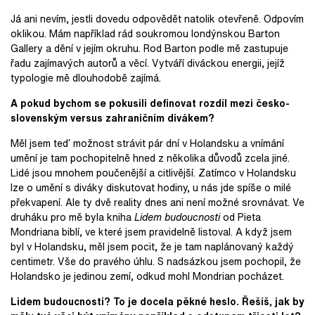
Já ani nevím, jestli dovedu odpovědět natolik otevřeně. Odpovím
oklikou. Mám například rád soukromou londýnskou Barton
Gallery a dění v jejím okruhu. Rod Barton podle mě zastupuje
řadu zajímavých autorů a věcí. Vytváří diváckou energii, jejíž
typologie mě dlouhodobě zajímá.
A pokud bychom se pokusili definovat rozdíl mezi česko-
slovenským versus zahraničním divákem?
Měl jsem teď možnost strávit pár dní v Holandsku a vnímání
umění je tam pochopitelně hned z několika důvodů zcela jiné.
Lidé jsou mnohem poučenější a citlivější. Zatímco v Holandsku
lze o umění s diváky diskutovat hodiny, u nás jde spíše o milé
překvapení. Ale ty dvě reality dnes ani není možné srovnávat. Ve
druháku pro mě byla kniha
Lidem budoucnosti
od Pieta
Mondriana biblí, ve které jsem pravidelně listoval. A když jsem
byl v Holandsku, měl jsem pocit, že je tam naplánovaný každý
centimetr. Vše do pravého úhlu. S nadsázkou jsem pochopil, že
Holandsko je jedinou zemí, odkud mohl Mondrian pocházet.
Lidem budoucnosti? To je docela pěkné heslo. Řešíš, jak by