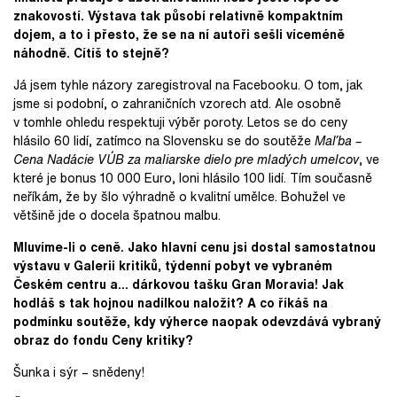
znakovostí. Výstava tak působí relativně kompaktním
dojem, a to i přesto, že se na ní autoři sešli víceméně
náhodně. Cítíš to stejně?
Já jsem tyhle názory zaregistroval na Facebooku. O tom, jak
jsme si podobní, o zahraničních vzorech atd. Ale osobně
v tomhle ohledu respektuji výběr poroty. Letos se do ceny
hlásilo 60 lidí, zatímco na Slovensku se do soutěže
Maľba –
Cena Nadácie VÚB za maliarske dielo pre mladých umelcov
, ve
které je bonus 10 000 Euro, loni hlásilo 100 lidí. Tím současně
neříkám, že by šlo výhradně o kvalitní umělce. Bohužel ve
většině jde o docela špatnou malbu.
Mluvíme-li o ceně. Jako hlavní cenu jsi dostal samostatnou
výstavu v Galerii
k
ritiků, týdenní pobyt ve vybraném
Českém centru a... dárkovou tašku Gran Moravia! Jak
hodláš s tak hojnou nadílkou naložit? A co říkáš na
podmínku soutěže, kdy výherce naopak odevzdává vybraný
obraz do fondu Ceny kritiky?
Šunka i sýr – snědeny!