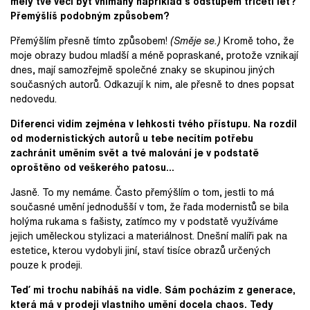
měly tvé věci být vnímány například s odstupem třiceti let?
Přemýšlíš podobným způsobem?
Přemýšlím přesně tímto způsobem!
(Směje se.)
Kromě toho, že
moje obrazy budou mladší a méně popraskané, protože vznikají
dnes, mají samozřejmě společné znaky se skupinou jiných
současných autorů. Odkazují k nim, ale přesně to dnes popsat
nedovedu.
Diferenci vidím zejména v lehkosti t
vého přístupu. Na rozdíl
od modernistických autorů u tebe necítím potřebu
zachránit uměním svět a t
vé malování je v podstatě
oproštěno od veškerého patosu...
Jasně. To my nemáme. Často přemýšlím o tom, jestli to má
současné umění jednodušší v tom, že řada modernistů se bila
holýma rukama s fašisty, zatímco my v podstatě využíváme
jejich uměleckou stylizaci a materiálnost. Dnešní malíři pak na
estetice, kterou vydobyli jiní, staví tisíce obrazů určených
pouze k prodeji.
Teď mi trochu nabíháš na vidle. Sám pocházím z generace,
která má v prodeji vlastního umění docela chaos. Tedy