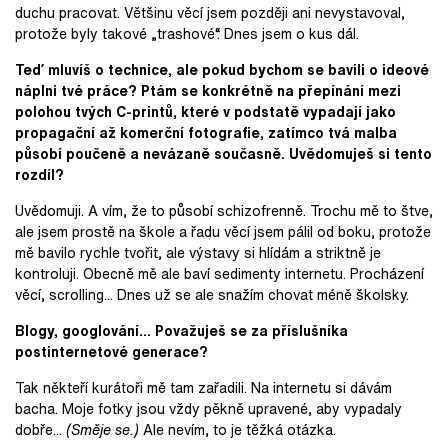
duchu pracovat. Většinu věcí jsem později ani nevystavoval,
protože byly takové „trashové“. Dnes jsem o kus dál.
Teď mluvíš o technice, ale pokud bychom se bavili o ideové
náplni tvé práce? Ptám se konkrétně na přepínání mezi
polohou tvých C-printů, které v podstatě vypadají jako
propagační až komerční fotografie, zatímco tvá malba
působí poučeně a nevázaně současně. Uvědomuješ si tento
rozdíl?
Uvědomuji. A vím, že to působí schizofrenně. Trochu mě to štve,
ale jsem prostě na škole a řadu věcí jsem pálil od boku, protože
mě bavilo rychle tvořit, ale výstavy si hlídám a striktně je
kontroluji. Obecně mě ale baví sedimenty internetu. Procházení
věcí, scrolling... Dnes už se ale snažím chovat méně školsky.
Blogy, googlování... Považuješ se za příslušníka
postinternetové generace?
Tak někteří kurátoři mě tam zařadili. Na internetu si dávám
bacha. Moje fotky jsou vždy pěkně upravené, aby vypadaly
dobře...
(Směje se.)
Ale nevím, to je těžká otázka.