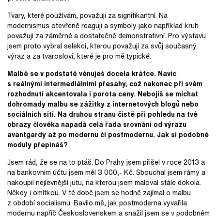
Tvary, které používám, považuji za signifikantní. Na
modernismus otevřeně reaguji a symboly jako například kruh
považuji za záměrné a dostatečně demonstrativní. Pro výstavu
jsem proto vybral selekci, kterou považuji za svůj současný
výraz a za tvarosloví, které je pro mě typické.
Malbě se v podstatě věnuješ docela krátce. Navíc
s reálnými intermediálními přesahy, což nakonec při svém
rozhodnutí akcentovala i porota ceny. Nebojíš se míchat
dohromady malbu se zážitky z internetových blogů nebo
sociálních sítí. Na druhou stranu čistě při pohledu na tvé
obrazy člověka napadá celá řada srovnání od výrazu
avantgardy až po modernu či postmodernu. Jak si podobné
moduly přepínáš?
Jsem rád, že se na to ptáš. Do Prahy jsem přišel v roce 2013 a
na bankovním účtu jsem měl 3 000,- Kč. Sbouchal jsem rámy a
nakoupil nejlevnější jutu, na kterou jsem maloval stále dokola.
Někdy i omítkou. V té době jsem se hodně zajímal o malbu
z období socialismu. Bavilo mě, jak postmoderna vyvařila
modernu napříč Československem a snažil jsem se v podobném