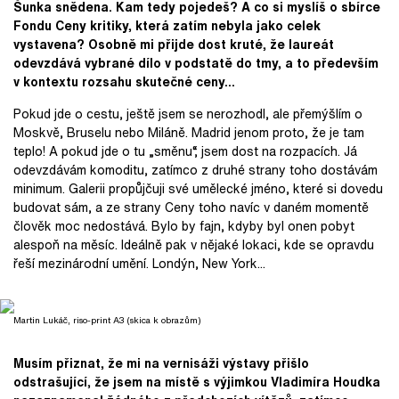
Šunka snědena. Kam tedy pojedeš? A co si myslíš o sbírce
Fondu Ceny kritiky, která zatím nebyla jako celek
vystavena? Osobně mi přijde dost kruté, že laureát
odevzdává vybrané dílo v podstatě do tmy, a to především
v kontextu rozsahu skutečné ceny...
Pokud jde o cestu, ještě jsem se nerozhodl, ale přemýšlím o
Moskvě, Bruselu nebo Miláně. Madrid jenom proto, že je tam
teplo! A pokud jde o tu „směnu“, jsem dost na rozpacích. Já
odevzdávám komoditu, zatímco z druhé strany toho dostávám
minimum. Galerii propůjčuji své umělecké jméno, které si dovedu
budovat sám, a ze strany Ceny toho navíc v daném momentě
člověk moc nedostává. Bylo by fajn, kdyby byl onen pobyt
alespoň na měsíc. Ideálně pak v nějaké lokaci, kde se opravdu
řeší mezinárodní umění. Londýn, New York...
Martin Lukáč, riso-print A3 (skica k obrazům)
Musím přiznat, že mi na vernisáži výstavy přišlo
odstrašující, že jsem na místě s výjimkou Vladimíra Houdka