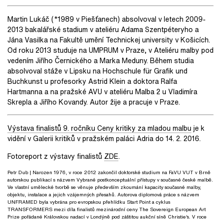
Martin Lukáč (*1989 v Piešťanech) absolvoval v letech 2009-
2013 bakalářské stadium v ateliéru Adama Szentpéteryho a
Jána Vasilka na Fakultě umění Technickej university v Košicích.
Od roku 2013 studuje na UMPRUM v Praze, v Ateliéru malby pod
vedením Jiřího Černického a Marka Meduny. Během studia
absolvoval stáže v Lipsku na Hochschule für Grafik und
Buchkunst u profesorky Astrid Klein a doktora Ralfa
Hartmanna a na pražské AVU v ateliéru Malba 2 u Vladimíra
Skrepla a Jiřího Kovandy. Autor žije a pracuje v Praze.
Výstava finalistů 9. ročníku Ceny kritiky za mladou malbu
je k
vidění v Galerii kritiků v pražském paláci Adria do 14. 2. 2016.
Fotoreport z výstavy finalistů
ZDE
.
Petr Dub
| Narozen 1976, v roce 2012 zakončil doktorské studium na FaVU VUT v Brně
autorskou publikací s názvem Vybrané postkonceptuální přístupy v současné české malbě.
Ve vlastní umělecké tvorbě se věnuje především zkoumání kapacity současné malby,
objektu, instalace a jejich vzájemných přesahů. Autorova diplomová práce s názvem
UNFRAMED byla vybrána pro evropskou přehlídku Start Point a cyklus
TRANSFORMERS mezi díla finalistů mezinárodní ceny The Sovereign European Art
Prize pořádané Královskou nadací v Londýně pod záštitou aukční síně Christie‘s. V roce