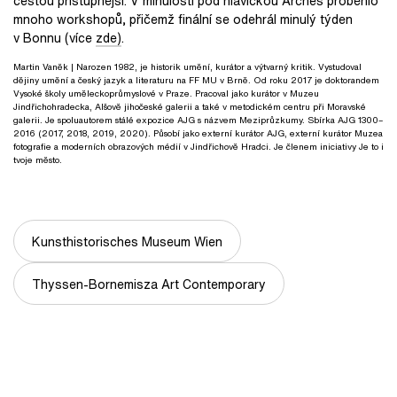
cestou přístupnější. V minulosti pod hlavičkou Arches proběhlo
mnoho workshopů, přičemž finální se odehrál minulý týden
v Bonnu (více
zde)
.
Martin Vaněk
| Narozen 1982, je historik umění, kurátor a výtvarný kritik. Vystudoval
dějiny umění a český jazyk a literaturu na FF MU v Brně. Od roku 2017 je doktorandem
Vysoké školy uměleckoprůmyslové v Praze. Pracoval jako kurátor v Muzeu
Jindřichohradecka, Alšově jihočeské galerii a také v metodickém centru při Moravské
galerii. Je spoluautorem stálé expozice AJG s názvem Meziprůzkumy. Sbírka AJG 1300–
2016 (2017, 2018, 2019, 2020). Působí jako externí kurátor AJG, externí kurátor Muzea
fotografie a moderních obrazových médií v Jindřichově Hradci. Je členem iniciativy Je to i
tvoje město.
Kunsthistorisches Museum Wien
Thyssen-Bornemisza Art Contemporary