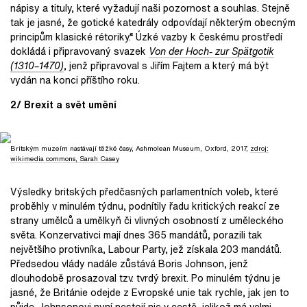
nápisy a tituly, které vyžadují naši pozornost a souhlas. Stejně
tak je jasné, že gotické katedrály odpovídají některým obecným
principům klasické rétoriky.“ Úzké vazby k českému prostředí
dokládá i připravovaný svazek
Von der Hoch- zur Spätgotik
(1310–1470)
, jenž připravoval s Jiřím Fajtem a který má být
vydán na konci příštího roku.
2/ Brexit a svět umění
Britským muzeím nastávají těžké časy, Ashmolean Museum, Oxford, 2017,
zdroj:
wikimedia commons, Sarah Casey
Výsledky britských předčasných parlamentních voleb, které
proběhly v minulém týdnu, podnítily řadu kritických reakcí ze
strany umělců a umělkyň či vlivných osobností z uměleckého
světa. Konzervativci mají dnes 365 mandátů, porazili tak
největšího protivníka, Labour Party, jež získala 203 mandátů.
Předsedou vlády nadále zůstává Boris Johnson, jenž
dlouhodobě prosazoval tzv. tvrdý brexit. Po minulém týdnu je
jasné, že Británie odejde z Evropské unie tak rychle, jak jen to
půjde. Johnsonovi nyní nestojí nic v cestě, jelikož má velmi