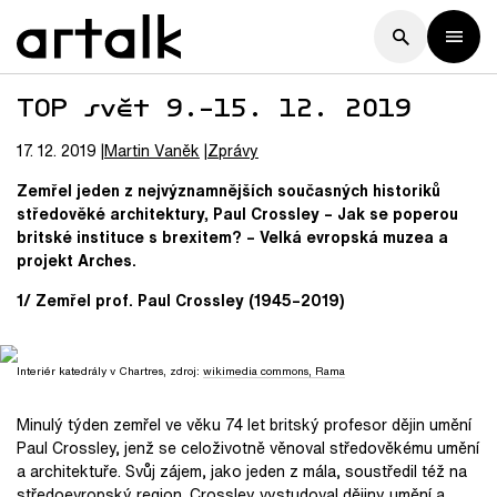
TOP svět 9.–15. 12. 2019
17. 12. 2019
Martin
Vaněk
Zprávy
Zemřel jeden z nejvýznamnějších současných historiků
středověké architektury, Paul Crossley – Jak se poperou
britské instituce s brexitem? – Velká evropská muzea a
projekt Arches.
1/ Zemřel prof. Paul Crossley (1945–2019)
Interiér katedrály v Chartres, zdroj:
wikimedia commons, Rama
Minulý týden zemřel ve věku 74 let britský profesor dějin umění
Paul Crossley, jenž se celoživotně věnoval středověkému umění
a architektuře. Svůj zájem, jako jeden z mála, soustředil též na
středoevropský region. Crossley vystudoval dějiny umění a