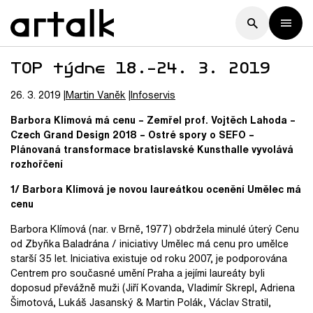
TOP týdne 18.–24. 3. 2019
26. 3. 2019
Martin
Vaněk
Infoservis
Barbora Klímová má cenu – Zemřel prof. Vojtěch Lahoda –
Czech Grand Design 2018 – Ostré spory o SEFO –
Plánovaná transformace bratislavské Kunsthalle vyvolává
rozhořčení
1/ Barbora Klímová je novou laureátkou ocenění Umělec má
cenu
Barbora Klímová (nar. v Brně, 1977) obdržela minulé úterý Cenu
od Zbyňka Baladrána / iniciativy Umělec má cenu pro umělce
starší 35 let. Iniciativa existuje od roku 2007, je podporována
Centrem pro současné umění Praha a jejími laureáty byli
doposud převážně muži (Jiří Kovanda, Vladimír Skrepl, Adriena
Šimotová, Lukáš Jasanský & Martin Polák, Václav Stratil,