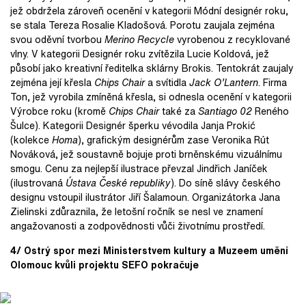
jež obdržela zároveň ocenění v kategorii Módní designér roku,
se stala Tereza Rosalie Kladošová. Porotu zaujala zejména
svou oděvní tvorbou
Merino Recycle
vyrobenou z recyklované
vlny. V kategorii Designér roku zvítězila Lucie Koldová, jež
působí jako kreativní ředitelka sklárny Brokis. Tentokrát zaujaly
zejména její křesla
Chips Chair
a svítidla
Jack O’Lantern
. Firma
Ton, jež vyrobila zmíněná křesla, si odnesla ocenění v kategorii
Výrobce roku (kromě
Chips Chair
také za
Santiago 02
Reného
Šulce). Kategorii Designér šperku vévodila Janja Prokić
(kolekce
Homa
), grafickým designérům zase Veronika Rút
Nováková, jež soustavně bojuje proti brněnskému vizuálnímu
smogu. Cenu za nejlepší ilustrace převzal Jindřich Janíček
(ilustrovaná
Ústava České republiky
). Do síně slávy českého
designu vstoupil ilustrátor Jiří Šalamoun. Organizátorka Jana
Zielinski zdůraznila, že letošní ročník se nesl ve znamení
angažovanosti a zodpovědnosti vůči životnímu prostředí.
4/ Ostrý spor mezi Ministerstvem kultury a Muzeem umění
Olomouc kvůli projektu SEFO pokračuje