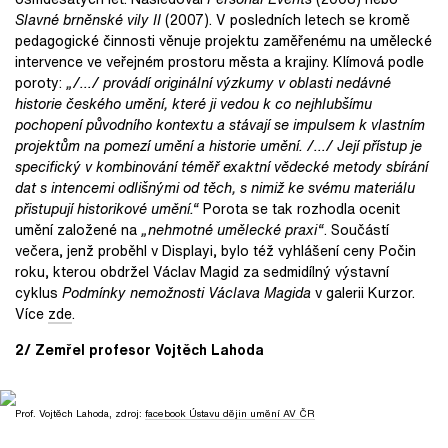
Slavné brněnské vily II
(2007). V posledních letech se kromě
pedagogické činnosti věnuje projektu zaměřenému na umělecké
intervence ve veřejném prostoru města a krajiny. Klímová podle
poroty:
„/…/ provádí originální výzkumy v oblasti nedávné
historie českého umění, které ji vedou k co nejhlubšímu
pochopení původního kontextu a stávají se impulsem k vlastním
projektům na pomezí umění a historie umění. /…/ Její přístup je
specifický v kombinování téměř exaktní vědecké metody sbírání
dat s intencemi odlišnými od těch, s nimiž ke svému materiálu
přistupují historikové umění.“
Porota se tak rozhodla ocenit
umění založené na
„nehmotné umělecké praxi“
. Součástí
večera, jenž proběhl v Displayi, bylo též vyhlášení ceny Počin
roku, kterou obdržel Václav Magid za sedmidílný výstavní
cyklus
Podmínky nemožnosti Václava Magida
v galerii Kurzor.
Více
zde
.
2/ Zemřel profesor Vojtěch Lahoda
Prof. Vojtěch Lahoda, zdroj:
facebook Ústavu dějin umění AV ČR