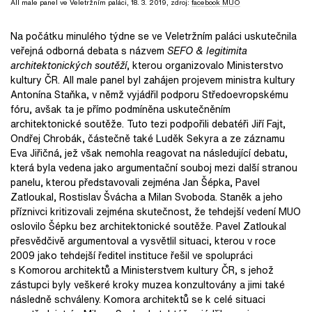
All male panel ve Veletržním paláci, 18. 3. 2019, zdroj:
facebook MUO
Na počátku minulého týdne se ve Veletržním paláci uskutečnila
veřejná odborná debata s názvem
SEFO & legitimita
architektonických soutěží
, kterou organizovalo Ministerstvo
kultury ČR. All male panel byl zahájen projevem ministra kultury
Antonína Staňka, v němž vyjádřil podporu Středoevropskému
fóru, avšak ta je přímo podmíněna uskutečněním
architektonické soutěže. Tuto tezi podpořili debatéři Jiří Fajt,
Ondřej Chrobák, částečně také Luděk Sekyra a ze záznamu
Eva Jiřičná, jež však nemohla reagovat na následující debatu,
která byla vedena jako argumentační souboj mezi další stranou
panelu, kterou představovali zejména Jan Šépka, Pavel
Zatloukal, Rostislav Švácha a Milan Svoboda. Staněk a jeho
příznivci kritizovali zejména skutečnost, že tehdejší vedení MUO
oslovilo Šépku bez architektonické soutěže. Pavel Zatloukal
přesvědčivě argumentoval a vysvětlil situaci, kterou v roce
2009 jako tehdejší ředitel instituce řešil ve spolupráci
s Komorou architektů a Ministerstvem kultury ČR, s jehož
zástupci byly veškeré kroky muzea konzultovány a jimi také
následně schváleny. Komora architektů se k celé situaci