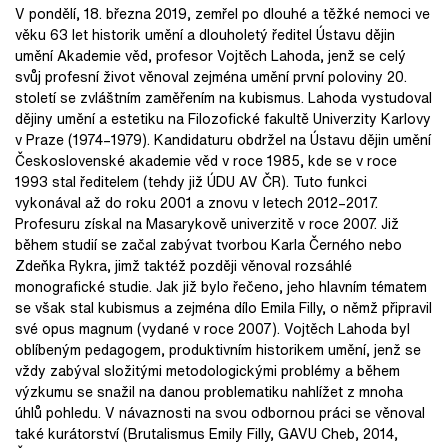
V pondělí, 18. března 2019, zemřel po dlouhé a těžké nemoci ve
věku 63 let historik umění a dlouholetý ředitel Ústavu dějin
umění Akademie věd, profesor Vojtěch Lahoda, jenž se celý
svůj profesní život věnoval zejména umění první poloviny 20.
století se zvláštním zaměřením na kubismus. Lahoda vystudoval
dějiny umění a estetiku na Filozofické fakultě Univerzity Karlovy
v Praze (1974–1979). Kandidaturu obdržel na Ústavu dějin umění
Československé akademie věd v roce 1985, kde se v roce
1993 stal ředitelem (tehdy již ÚDU AV ČR). Tuto funkci
vykonával až do roku 2001 a znovu v letech 2012–2017.
Profesuru získal na Masarykově univerzitě v roce 2007. Již
během studií se začal zabývat tvorbou Karla Černého nebo
Zdeňka Rykra, jimž taktéž později věnoval rozsáhlé
monografické studie. Jak již bylo řečeno, jeho hlavním tématem
se však stal kubismus a zejména dílo Emila Filly, o němž připravil
své opus magnum (vydané v roce 2007). Vojtěch Lahoda byl
oblíbeným pedagogem, produktivním historikem umění, jenž se
vždy zabýval složitými metodologickými problémy a během
výzkumu se snažil na danou problematiku nahlížet z mnoha
úhlů pohledu. V návaznosti na svou odbornou práci se věnoval
také kurátorství (Brutalismus Emily Filly, GAVU Cheb, 2014,