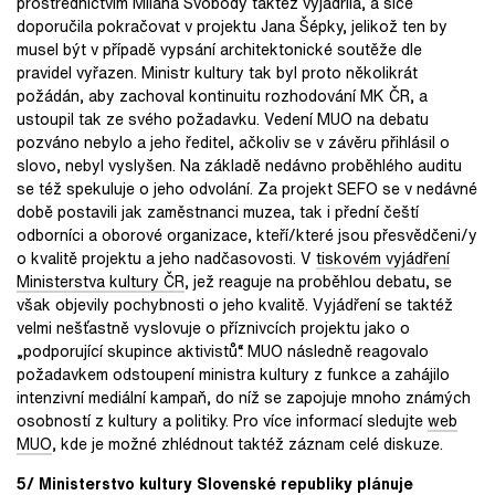
prostřednictvím Milana Svobody taktéž vyjádřila, a sice
doporučila pokračovat v projektu Jana Šépky, jelikož ten by
musel být v případě vypsání architektonické soutěže dle
pravidel vyřazen. Ministr kultury tak byl proto několikrát
požádán, aby zachoval kontinuitu rozhodování MK ČR, a
ustoupil tak ze svého požadavku. Vedení MUO na debatu
pozváno nebylo a jeho ředitel, ačkoliv se v závěru přihlásil o
slovo, nebyl vyslyšen. Na základě nedávno proběhlého auditu
se též spekuluje o jeho odvolání. Za projekt SEFO se v nedávné
době postavili jak zaměstnanci muzea, tak i přední čeští
odborníci a oborové organizace, kteří/které jsou přesvědčeni/y
o kvalitě projektu a jeho nadčasovosti. V
tiskovém vyjádření
Ministerstva kultury ČR
, jež reaguje na proběhlou debatu, se
však objevily pochybnosti o jeho kvalitě. Vyjádření se taktéž
velmi nešťastně vyslovuje o příznivcích projektu jako o
„podporující skupince aktivistů“. MUO následně reagovalo
požadavkem odstoupení ministra kultury z funkce a zahájilo
intenzivní mediální kampaň, do níž se zapojuje mnoho známých
osobností z kultury a politiky. Pro více informací sledujte
web
MUO
, kde je možné zhlédnout taktéž záznam celé diskuze.
5/ Ministerstvo kultury Slovenské republiky plánuje