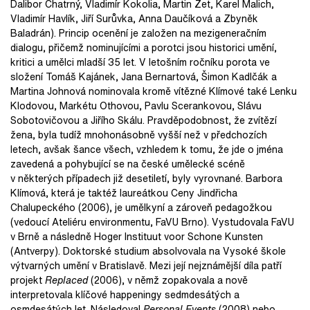
Dalibor Chatrný, Vladimír Kokolia, Martin Zet, Karel Malich,
Vladimír Havlík, Jiří Surůvka, Anna Daučíková a Zbyněk
Baladrán). Princip ocenění je založen na mezigeneračním
dialogu, přičemž nominujícími a porotci jsou historici umění,
kritici a umělci mladší 35 let. V letošním ročníku porota ve
složení Tomáš Kajánek, Jana Bernartová, Šimon Kadlčák a
Martina Johnová nominovala kromě vítězné Klímové také Lenku
Klodovou, Markétu Othovou, Pavlu Scerankovou, Slávu
Sobotovičovou a Jiřího Skálu. Pravděpodobnost, že zvítězí
žena, byla tudíž mnohonásobně vyšší než v předchozích
letech, avšak šance všech, vzhledem k tomu, že jde o jména
zavedená a pohybující se na české umělecké scéně
v některých případech již desetiletí, byly vyrovnané. Barbora
Klímová, která je taktéž laureátkou Ceny Jindřicha
Chalupeckého (2006), je umělkyní a zároveň pedagožkou
(vedoucí Ateliéru environmentu, FaVU Brno). Vystudovala FaVU
v Brně a následně Hoger Instituut voor Schone Kunsten
(Antverpy). Doktorské studium absolvovala na Vysoké škole
výtvarných umění v Bratislavě. Mezi její nejznámější díla patří
projekt
Replaced
(2006), v němž zopakovala a nově
interpretovala klíčové happeningy sedmdesátých a
osmdesátých let. Následoval
Personal Events
(2008) nebo