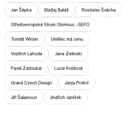
Jan Šépka
Blažej Baláž
Rostislav Švácha
Středoevropské fórum Olomouc –SEFO
Tomáš Winter
Umělec má cenu
Vojtěch Lahoda
Jana Zielinski
Pavel Zatloukal
Lucie Koldová
Grand Czech Design
Janja Prokić
Jiří Šalamoun
Jindřich Janíček