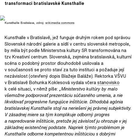
transformaci bratislavské Kunsthalle
Kunsthalle Bratislava, zdroj:
wikimedia commons
Kunsthalle v Bratislavě, jež funguje druhým rokem pod správou
Slovenské národní galerie a sídlí v centru slovenské metropole,
by měla být podle Ministerstva kultury SR transformována na
tzv. Kreativní centrum. Slovenská, zejména bratislavská, kulturní
scéna o podobný prostor dlouhodobě usilovala a
v současnosti se proto staví za tuto instituci a požaduje její
nezávislost (otevřený dopis Blažeje Baláže). Rektorka VŠVU
v Bratislavě Bohunka Koklesová vydala včera
stanovisko
k celé situaci, v němž píše:
„Ministerstvo kultúry by malo
všemožne podporovať prezentáciu súčasného umenia, a nie
likvidovať progresívne fungujúce inštitúcie. Dlhodobá agónia
bratislavskej Kunsthalle stojí na neriešení jej právnej subjektivity.
V zásadnej miere sa tým komplikuje odborný progres
a napredovanie inštitúcie, pretože jej závislosť ju ohrozuje v jej
základnej existenčnej podstate. Napriek týmto problémom je
Kunsthalle odborne kompetentnou inštitúciou s dobrými