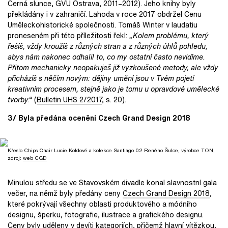
Černá slunce, GVU Ostrava, 2011–2012). Jeho knihy byly
překládány i v zahraničí. Lahoda v roce 2017 obdržel Cenu
Uměleckohistorické společnosti. Tomáš Winter v laudatiu
proneseném při této příležitosti řekl:
„Kolem problému, který
řešíš, vždy kroužíš z různých stran a z různých úhlů pohledu,
abys nám nakonec odhalil to, co my ostatní často nevidíme.
Přitom mechanicky neopakuješ již vyzkoušené metody, ale vždy
přicházíš s něčím novým: dějiny umění jsou v Tvém pojetí
kreativním procesem, stejně jako je tomu u opravdové umělecké
tvorby.“
(
Bulletin UHS 2/2017
, s. 20).
3/ Byla předána ocenění Czech Grand Design 2018
Křeslo Chips Chair Lucie Koldové a kolekce Santiago 02 Reného Šulce, výrobce TON,
zdroj:
web CGD
Minulou středu se ve Stavovském divadle konal slavnostní gala
večer, na němž byly předány ceny
Czech Grand Design 2018
,
které pokrývají všechny oblasti produktového a módního
designu, šperku, fotografie, ilustrace a grafického designu.
Ceny byly uděleny v devíti kategoriích, přičemž hlavní vítězkou,