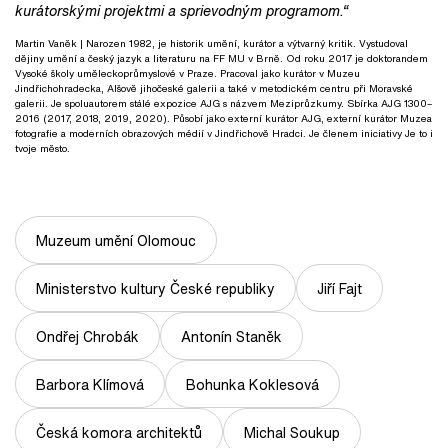
kurátorskými projektmi a sprievodným programom.“
Martin Vaněk
| Narozen 1982, je historik umění, kurátor a výtvarný kritik. Vystudoval
dějiny umění a český jazyk a literaturu na FF MU v Brně. Od roku 2017 je doktorandem
Vysoké školy uměleckoprůmyslové v Praze. Pracoval jako kurátor v Muzeu
Jindřichohradecka, Alšově jihočeské galerii a také v metodickém centru při Moravské
galerii. Je spoluautorem stálé expozice AJG s názvem Meziprůzkumy. Sbírka AJG 1300–
2016 (2017, 2018, 2019, 2020). Působí jako externí kurátor AJG, externí kurátor Muzea
fotografie a moderních obrazových médií v Jindřichově Hradci. Je členem iniciativy Je to i
tvoje město.
Muzeum umění Olomouc
Ministerstvo kultury České republiky
Jiří Fajt
Ondřej Chrobák
Antonín Staněk
Barbora Klímová
Bohunka Koklesová
Česká komora architektů
Michal Soukup