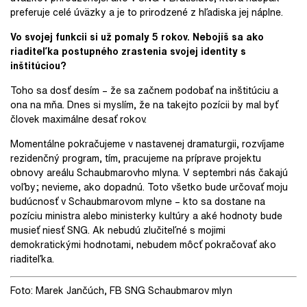
preferuje celé úväzky a je to prirodzené z hľadiska jej náplne.
Vo svojej funkcii si už pomaly 5 rokov. Nebojíš sa ako
riaditeľka postupného zrastenia svojej identity s
inštitúciou?
Toho sa dosť desím – že sa začnem podobať na inštitúciu a
ona na mňa. Dnes si myslím, že na takejto pozícii by mal byť
človek maximálne desať rokov.
Momentálne pokračujeme v nastavenej dramaturgii, rozvíjame
rezidenčný program, tím, pracujeme na príprave projektu
obnovy areálu Schaubmarovho mlyna. V septembri nás čakajú
voľby; nevieme, ako dopadnú. Toto všetko bude určovať moju
budúcnosť v Schaubmarovom mlyne – kto sa dostane na
pozíciu ministra alebo ministerky kultúry a aké hodnoty bude
musieť niesť SNG. Ak nebudú zlučiteľné s mojimi
demokratickými hodnotami, nebudem môcť pokračovať ako
riaditeľka.
Foto: Marek Jančúch, FB SNG Schaubmarov mlyn