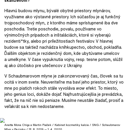
skanzenom?
Hlavnú budovu mlynu, bývalé obytné priestory mlynárov,
využívame ako výstavné priestory. Ich súčasťou je aj funkčný
trojposchodový mlyn, z ktorého máme sprístupnené iba dve
poschodia. Tretie poschodie, povalu, používame vo
výnimočných prípadoch a inštaláciách, ktoré si vyberajú
rezidenti*tky, alebo pri príležitostiach festivalov. V hlavnej
budove sa taktiež nachádza kníhkupectvo, obchod, pokladňa.
Ďalším objektom je rezidenčný dom, kde ubytúvame umelcov
a umelkyne. V
čase vypuknutia vojny, resp. tesne potom, slúžil
aj ako útočisko pre utečencov z Ukrajiny.
V Schaubmarovom mlyne je zakonzervovaný čas, človek sa tu
ocitá v inom svete. Neuveriteľne ma baví jeho priestor, ktorý vo
mne po piatich rokoch stále vyvoláva
wow
efekt. To miesto,
jeho genius loci, dokáže dojať. Najfrustrujúcejšia je prevádzka,
fakt, že na nič nie sú peniaze. Musíme neustále žiadať, prosiť a
veľakrát sa k nim nedostaneme.
Anetta Mona Chişa a Martin Piaček / Kabinet kozmetiky kalcia / SNG / Schaubmarov
Mlyn v Pezinku / 31. 8. 2019 — 1. 4. 2020