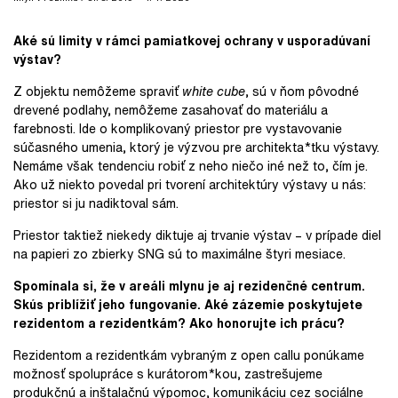
Aké sú limity v rámci pamiatkovej ochrany v usporadúvaní
výstav?
Z objektu nemôžeme spraviť
white cube
, sú v ňom pôvodné
drevené podlahy, nemôžeme zasahovať do materiálu a
farebnosti. Ide o komplikovaný priestor pre vystavovanie
súčasného umenia, ktorý je výzvou pre architekta*tku výstavy.
Nemáme však tendenciu robiť z neho niečo iné než to, čím je.
Ako už niekto povedal pri tvorení architektúry výstavy u nás:
priestor si ju nadiktoval sám.
Priestor taktiež niekedy diktuje aj trvanie výstav – v prípade diel
na papieri zo zbierky SNG sú to maximálne štyri mesiace.
Spomínala si, že v areáli mlynu je aj rezidenčné centrum.
Skús priblížiť jeho fungovanie. Aké zázemie poskytujete
rezidentom a rezidentkám? Ako honorujte ich prácu?
Rezidentom a rezidentkám vybraným z open callu ponúkame
možnosť spolupráce s kurátorom*kou, zastrešujeme
produkčnú a inštalačnú výpomoc, komunikáciu cez sociálne