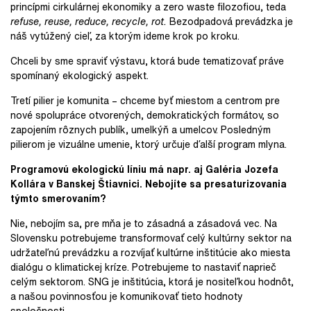
princípmi cirkulárnej ekonomiky a zero waste filozofiou, teda
refuse, reuse, reduce, recycle, rot.
Bezodpadová prevádzka je
náš vytúžený cieľ, za ktorým ideme krok po kroku.
Chceli by sme spraviť výstavu, ktorá bude tematizovať práve
spomínaný ekologický aspekt.
Tretí pilier je komunita – chceme byť miestom a centrom pre
nové spolupráce otvorených, demokratických formátov, so
zapojením rôznych publík, umelkýň a umelcov. Posledným
pilierom je vizuálne umenie, ktorý určuje ďalší program mlyna.
Programovú ekologickú líniu má napr. aj Galéria Jozefa
Kollára v Banskej Štiavnici. Nebojíte sa presaturizovania
týmto smerovaním?
Nie, nebojím sa, pre mňa je to zásadná a zásadová vec. Na
Slovensku potrebujeme transformovať celý kultúrny sektor na
udržateľnú prevádzku a rozvíjať kultúrne inštitúcie ako miesta
dialógu o klimatickej kríze. Potrebujeme to nastaviť naprieč
celým sektorom. SNG je inštitúcia, ktorá je nositeľkou hodnôt,
a našou povinnosťou je komunikovať tieto hodnoty
spoločnosti.