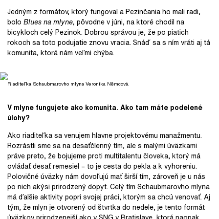
Jedným z formátov, ktorý fungoval a Pezinčania ho mali radi,
bolo
Blues na mlyne,
pôvodne v júni, na ktoré chodil na
bicykloch celý Pezinok. Dobrou správou je, že po piatich
rokoch sa toto podujatie znovu vracia. Snáď sa s ním vráti aj tá
komunita, ktorá nám veľmi chýba.
Riaditeľka Schaubmarovho mlyna Veronika Němcová.
V mlyne fungujete ako komunita. Ako tam máte podelené
úlohy?
Ako riaditeľka sa venujem hlavne projektovému manažmentu.
Rozrástli sme sa na desaťčlenný tím, ale s malými úväzkami
práve preto, že bojujeme proti multitalentu človeka, ktorý má
ovládať desať remesiel – to je cesta do pekla a k vyhoreniu.
Polovičné úväzky nám dovoľujú mať širší tím, zároveň je u nás
po nich akýsi prirodzený dopyt. Celý tím Schaubmarovho mlyna
má ďalšie aktivity popri svojej práci, ktorým sa chcú venovať. Aj
tým, že mlyn je otvorený od štvrtka do nedele, je tento formát
úväzkov prirodzenejší ako v SNG v Bratislave, ktorá naopak