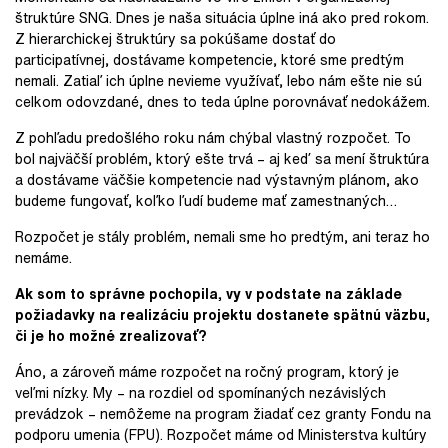
štruktúre SNG. Dnes je
naša situácia úplne iná ako pred rokom.
Z hierarchickej štruktúry sa pokúšame
dostať do
participatívnej, dostávame kompetencie, ktoré sme predtým
nemali. Zatiaľ
ich úplne nevieme využívať, lebo nám ešte nie sú
celkom odovzdané, dnes to teda
úplne porovnávať nedokážem.
Z pohľadu predošlého roku nám chýbal vlastný rozpočet. To
bol najväčší problém,
ktorý ešte trvá – aj keď sa mení štruktúra
a dostávame väčšie kompetencie nad
výstavným plánom, ako
budeme fungovať, koľko ľudí budeme mať zamestnaných…
Rozpočet je stály problém, nemali sme ho predtým, ani teraz ho
nemáme.
Ak som to správne pochopila, vy v podstate na základe
požiadavky na realizáciu projektu dostanete spätnú väzbu,
či je ho možné zrealizovať?
Áno, a zároveň máme rozpočet na ročný program, ktorý je
veľmi nízky. My – na rozdiel od spomínaných nezávislých
prevádzok – nemôžeme na program žiadať cez granty Fondu na
podporu umenia (FPU). Rozpočet máme od Ministerstva kultúry