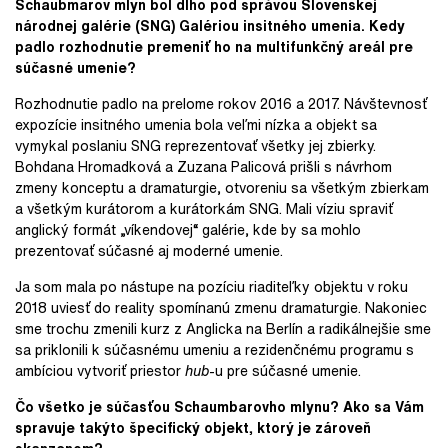
Schaubmarov mlyn bol dlho pod správou Slovenskej
národnej galérie (SNG)
Galériou
insitného umenia. Kedy
padlo rozhodnutie premeniť ho na multifunkčný areál pre
súčasné umenie?
Rozhodnutie padlo na prelome rokov 2016 a 2017. Návštevnosť
expozície insitného umenia bola veľmi nízka a objekt sa
vymykal poslaniu SNG reprezentovať všetky jej zbierky.
Bohdana Hromadková a Zuzana Palicová prišli s návrhom
zmeny konceptu a dramaturgie, otvoreniu sa všetkým zbierkam
a všetkým kurátorom a kurátorkám SNG. Mali víziu spraviť
anglický formát „víkendovej“ galérie, kde by sa mohlo
prezentovať súčasné aj moderné umenie.
Ja som mala po nástupe na pozíciu riaditeľky objektu v roku
2018 uviesť do reality spomínanú zmenu dramaturgie. Nakoniec
sme trochu zmenili kurz z Anglicka na Berlín a radikálnejšie sme
sa priklonili k súčasnému umeniu a rezidenčnému programu s
ambíciou vytvoriť priestor
hub
-u pre súčasné umenie.
Čo všetko je súčasťou Schaumbarovho mlynu? Ako sa Vám
spravuje takýto špecifický objekt, ktorý je zároveň