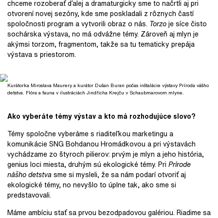
chceme rozoberať ďalej a dramaturgicky sme to načrtli aj pri
otvorení novej sezóny, kde sme poskladali z rôznych častí
spoločnosti program a vytvorili obraz o nás.
Torzo
je síce čisto
sochárska výstava, no má odvážne témy. Zároveň aj mlyn je
akýmsi torzom, fragmentom, takže sa tu tematicky prepája
výstava s priestorom.
Kurátorka Miroslava Maurery a kurátor Dušan Buran počas inštalácie výstavy Príroda vášho
detstva. Flóra a fauna v ilustráciách Jindřicha Krejču v Schaubmarovom mlyne.
Ako vyberáte témy výstav a kto má rozhodujúce slovo?
Témy spoločne vyberáme s riaditeľkou marketingu a
komunikácie SNG Bohdanou Hromádkovou a pri výstavách
vychádzame zo štyroch pilierov: prvým je mlyn a jeho história,
genius loci miesta, druhým sú ekologické témy. Pri
Prírode
nášho detstva
sme si mysleli, že sa nám podarí otvoriť aj
ekologické témy, no nevyšlo to úplne tak, ako sme si
predstavovali.
Máme ambíciu stať sa prvou bezodpadovou galériou. Riadime sa