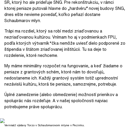
SR, ktorý ho ale prideľuje SNG. Pre rekonštrukciu, v rámci
ktorej peniaze putovali hlavne do „hardvéru“ novej budovy SNG,
dnes ešte nevieme povedať, koľko peňazí dostane
Schaubmarov mlyn.
Trápi ma rozdiel, ktorý sa robí medzi zriaďovanou a
nezriaďovanou kultúrou. Vnímam ho aj v podmienkach FPU,
podľa ktorých výtvarník*čka nemôže uviesť dielo podporené zo
štipendia v štátom zriaďovanej inštitúcii. Tu sa deje to
rozdelenie, ktoré nechceme.
My máme minimálny rozpočet na fungovanie, a keď žiadame o
peniaze z grantových schém, ktoré nám to dovoľujú,
nedostaneme ich. Každý grantový systém totiž uprednostní
nezávislú kultúru, ktorá tie peniaze, samozrejme, potrebuje.
Úplné zamedzenie (alebo obmedzenie) možností prienikov a
spoluprác nás rozdeľuje. A v našej spoločnosti najviac
potrebujeme práve spoluprácu.
Vernisáž výstavy Torzo v Schaubmarovom mlyne v Pezinku.