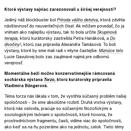
Ktoré výstavy najviac zarezonovali u širšej verejnosti?
Jediný náš blockbuster bol
Príroda vášho detstva
, ktorá zdvihla
návštevnosť do neuveriteľných čísel. Ak môžem povedať, čo ja
vnímam ako najlepšiu výstavu, tak to bola určite
Skupinová
terapia
,
ktorú kurátorsky zastrešila Petra Hanáková, a
Do
divočin
y!
, ktorú zas pripravila Alexandra Tamásová. To boli
výstavy, ktoré by sme mali radi v mlyne častejšie.
Miznúce telo
Lucie Gavulovej bolo zas zaujímavé
najmä pre
odbornú
verejnosť.
Momentálne beží možno konzervatívnejšie rámcovaná
sochárska výstava
Torzo
, ktorú kurátorsky pripravila
Vladimíra Büngerová.
Téma torza nás lákala v tom, že vystihla súčasný problém našej
spoločnosti – že sme absolútne rozbití. Druhá vrstva výstavy,
ktorá nás oslovila, pracuje so súčasnými filozofickými a
sociologickými teóriami o spoločnosti, ktoré hovoria, že
prostredníctvom fragmentu, časti, vidíme viac do spoločnosti,
ako keď sa na ňu pozeráme ako na jednotu, celok. Tieto témy