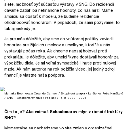
siete, možnosť byť súčasťou výstavy v SNG. Do rezidencií
dávame zatiaľ iba nefinančné hodnoty, čo nás mrzí. Máme
ambíciu sa dostať k modelu, že budeme rezidencie
ohodnocovať honorárom. V prípadoch, že sami pozývame, to
tak aj niekedy je.
Je pre mňa dôležité, aby sme do vnútornej politiky zaviedli
honoráre pre žijúcich umelcov a umelkyne, ktorí*é u nás
vystavujú počas roka. Ak chceme naozaj bojovať proti
prekariátu, je dôležité, aby umelci*kyne dostávali honorár za
výpožičku diela. Je mi veľmi sympatické Hnutie proti nulovej
mzde. Ak nám autorka na rok požičia video, jej jediný zdroj
financií je vlastne naša podpora.
Martinka Bobrikova a Oscar de Carmen / Skupinová terapia / kurátorka: Petra Hanáková
/ SNG – Schaubmarov mlyn / Pezinok / 15. 8. 2020 – 2021
Čím to je? Ako vnímaš Schaubmarov mlyn v rámci štruktúry
SNG?
Momentálne sa nachádzame vo víre zmien v organizačnej