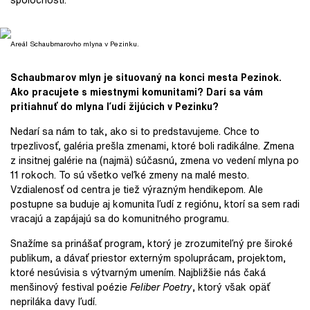
Areál Schaubmarovho mlyna v Pezinku.
Schaubmarov mlyn je situovaný na konci mesta Pezinok.
Ako pracujete s miestnymi komunitami? Darí sa vám
pritiahnuť do mlyna ľudí žijúcich v Pezinku?
Nedarí sa nám to tak, ako si to predstavujeme. Chce to
trpezlivosť, galéria prešla zmenami, ktoré boli radikálne. Zmena
z insitnej galérie na (najmä) súčasnú, zmena vo vedení mlyna po
11 rokoch. To sú všetko veľké zmeny na malé mesto.
Vzdialenosť od centra je tiež výrazným hendikepom. Ale
postupne sa buduje aj komunita ľudí z regiónu, ktorí sa sem radi
vracajú a zapájajú sa do komunitného programu.
Snažíme sa prinášať program, ktorý je zrozumiteľný pre široké
publikum, a dávať priestor externým spoluprácam, projektom,
ktoré nesúvisia s výtvarným umením. Najbližšie nás čaká
menšinový festival poézie
Feliber Poetry
, ktorý však opäť
nepriláka davy ľudí.