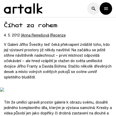
Číhat za rohem
4. 5. 2012
Anna
Remešová
Recenze
V Galerii Jiřího Švestky teď čeká překvapení zvláště toho, kdo
její výstavní prostory již někdy navštívil. Na začátku se ještě
stihne návštěvník nadechnout − první místnost odpovídá
očekávání − ale hned vzápětí je vtažen do světa umělecké
dvojice Jiřího Franty a Davida Böhma. Stačilo několik dřevěných
desek a místo volných světlých pokojů se ocitne uvnitř
spletitého bludiště.
Tím že umělci upravili prostor galerie k obrazu svému, dosáhli
jediného komplexního díla, kterým je výstava samotná. Kresby a
videa působí jen jako doplňky či drobná zastavení na dlouhé a