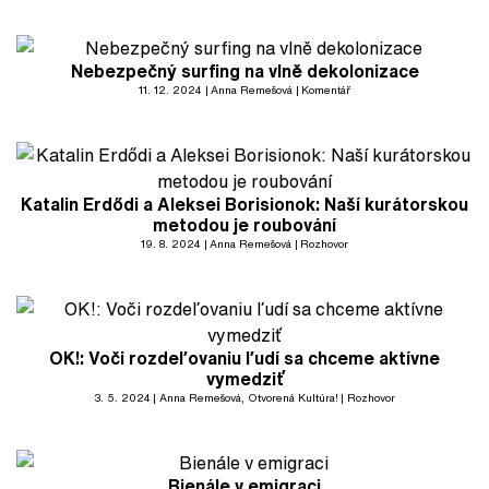
Nebezpečný surfing na vlně dekolonizace
11. 12. 2024
Anna Remešová
Komentář
Katalin Erdődi a Aleksei Borisionok: Naší kurátorskou
metodou je roubování
19. 8. 2024
Anna Remešová
Rozhovor
OK!: Voči rozdeľovaniu ľudí sa chceme aktívne
vymedziť
3. 5. 2024
Anna Remešová
, Otvorená Kultúra!
Rozhovor
Bienále v emigraci