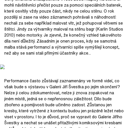
mohli návštěvníci přečíst pouze za pomoci speciálních baterek,
které osvítily vždy pouze část, nikdy ne celou stěnu. O rok
později si zase na video záznamech pohrávali s náhodností:
nechali za sebe například malovat vítr, jež pohupoval větvemi se
štětci. Jindy za výtvarníky maloval na stěnu bagr (Karlin Studios
2010) nebo motorky. Je zjevné, že konečný vzhled takovéhoto
díla není důležitý. Zásadním je onen proces, kdy se samotná
malba stává performancí a výtvarníci spíše vymýšlejí koncept,
než aby se sami stali přímými účastníky akce...
Performance často zůstávají zaznamenány ve formě videí, co
však bude s výstavou v Galerii Jiří Švestka po jejím skončení?
Nelze ji celou zdokumentovat, nelze ji znova zopakovat na
jiném místě, jedná se o nepřenosnou záležitost. Dílo bude
zbořeno a pomíjivosti bude učiněno zadost. Zůstanou jen
kresby, které vytržené z kontextu budou jen prázdně ležet nebo
viset v prostoru. I to je důvod, proč se vypravit do Galerie Jiřího
Švestky a nechat se unášet přitažlivými komiksovými kresbami