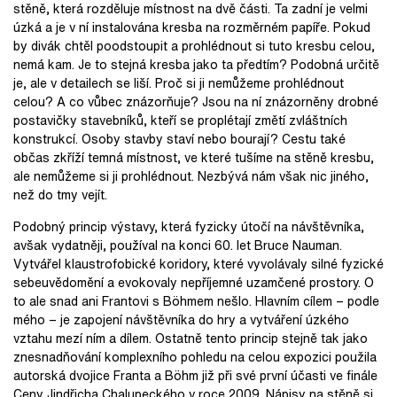
stěně, která rozděluje místnost na dvě části. Ta zadní je velmi
úzká a je v ní instalována kresba na rozměrném papíře. Pokud
by divák chtěl poodstoupit a prohlédnout si tuto kresbu celou,
nemá kam. Je to stejná kresba jako ta předtím? Podobná určitě
je, ale v detailech se liší. Proč si ji nemůžeme prohlédnout
celou? A co vůbec znázorňuje? Jsou na ní znázorněny drobné
postavičky stavebníků, kteří se proplétají změtí zvláštních
konstrukcí. Osoby stavby staví nebo bourají? Cestu také
občas zkříží temná místnost, ve které tušíme na stěně kresbu,
ale nemůžeme si ji prohlédnout. Nezbývá nám však nic jiného,
než do tmy vejít.
Podobný princip výstavy, která fyzicky útočí na návštěvníka,
avšak vydatněji, používal na konci 60. let Bruce Nauman.
Vytvářel klaustrofobické koridory, které vyvolávaly silné fyzické
sebeuvědomění a evokovaly nepříjemné uzamčené prostory. O
to ale snad ani Frantovi s Böhmem nešlo. Hlavním cílem − podle
mého − je zapojení návštěvníka do hry a vytváření úzkého
vztahu mezí ním a dílem. Ostatně tento princip stejně tak jako
znesnadňování komplexního pohledu na celou expozici použila
autorská dvojice Franta a Böhm již při své první účasti ve finále
Ceny Jindřicha Chalupeckého v roce 2009. Nápisy na stěně si