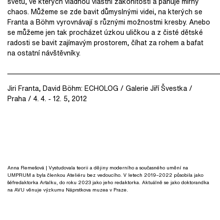
světů, ve kterých vládnou vlastní zákonitosti a panuje mírný
chaos. Můžeme se zde bavit důmyslnými videi, na kterých se
Franta a Böhm vyrovnávají s různými možnostmi kresby. Anebo
se můžeme jen tak procházet úzkou uličkou a z čisté dětské
radosti se bavit zajímavým prostorem, číhat za rohem a bafat
na ostatní návštěvníky.
_____________________________________________________________
Jiri Franta, David Böhm: ECHOLOG / Galerie Jiří Švestka /
Praha / 4. 4. - 12. 5, 2012
Anna Remešová
| Vystudovala teorii a dějiny moderního a současného umění na
UMPRUM a byla členkou Ateliéru bez vedoucího. V letech 2019–2022 působila jako
šéfredaktorka Artalku, do roku 2023 jako jeho redaktorka. Aktuálně se jako doktorandka
na AVU věnuje výzkumu Náprstkova muzea v Praze.