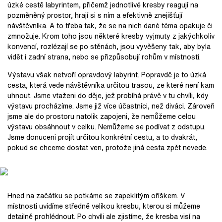
úzké cestě labyrintem, přičemž jednotlivé kresby reagují na
pozměněný prostor, hrají si s ním a efektivně znejišťují
návštěvníka. A to třeba tak, že se na nich dané téma opakuje či
zmnožuje. Krom toho jsou některé kresby vyjmuty z jakýchkoliv
konvencí, rozlézají se po stěnách, jsou vyvěšeny tak, aby byla
vidět i zadní strana, nebo se přizpůsobují rohům v místnosti.
Výstavu však netvoří opravdový labyrint. Popravdě je to úzká
cesta, která vede návštěvníka určitou trasou, ze které není kam
uhnout. Jsme vtaženi do děje, jež probíhá právě v tu chvíli, kdy
výstavu procházíme. Jsme již více účastníci, než diváci. Zároveň
jsme ale do prostoru natolik zapojeni, že nemůžeme celou
výstavu obsáhnout v celku. Nemůžeme se podívat z odstupu.
Jsme donuceni projít určitou konkrétní cestu, a to dvakrát,
pokud se chceme dostat ven, protože jiná cesta zpět nevede.
Hned na začátku se potkáme se zapeklitým oříškem. V
místnosti uvidíme středně velikou kresbu, kterou si můžeme
detailně prohlédnout. Po chvíli ale zjistíme, že kresba visí na