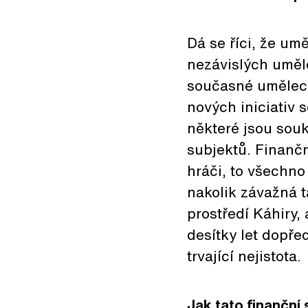
Dá se říci, že u
nezávislých uměle
současné umělecké
nových iniciativ 
některé jsou souk
subjektů. Finanč
hráči, to všechno
nakolik závažná t
prostředí Káhiry,
desítky let dopřed
trvající nejistota.
Jak tato finanční