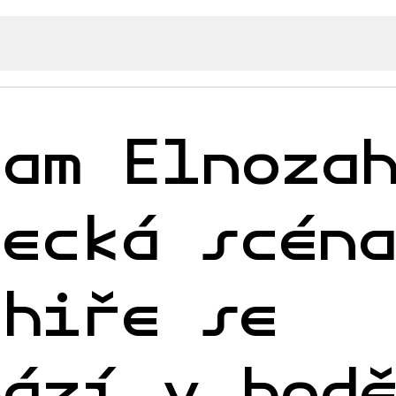
iam Elnoza
lecká scén
áhiře se
hází v bod