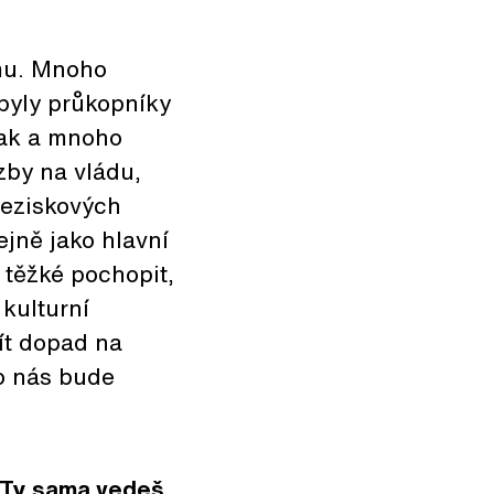
omu. Mnoho
 byly průkopníky
lak a mnoho
zby na vládu,
neziskových
jně jako hlavní
 těžké pochopit,
 kulturní
ít dopad na
ro nás bude
? Ty sama vedeš