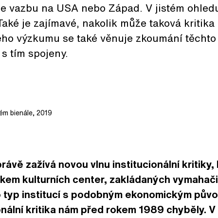
íše vazbu na USA nebo Západ. V jistém ohledu
 Také je zajímavé, nakolik může taková kritika 
ho výzkumu se také věnuje zkoumání těchto 
 s tím spojeny.
ém bienále, 2019
ávě zažívá novou vlnu institucionální kritiky,
kem kulturních center, zakládaných vymahači
o typ institucí s podobným ekonomickým půvo
onální kritika nám před rokem 1989 chyběly. V 