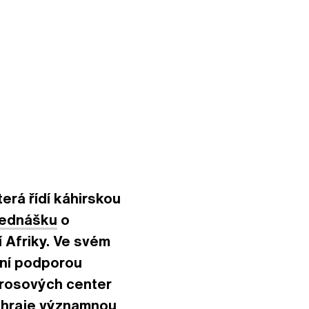
erá řídí káhirskou
řednášku
o
 Afriky. Ve svém
ční podporou
orosových center
 hraje významnou