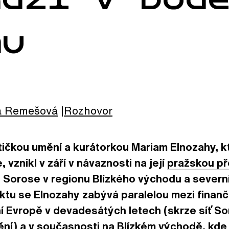
mu
a
Remešová
Rozhovor
ičkou umění a kurátorkou Mariam Elnozahy, kt
 vznikl v září v návaznosti na její
pražskou p
 Sorose v regionu Blízkého východu a severní
tu se Elnozahy zabývá paralelou mezi finan
í Evropě v devadesátých letech (skrze síť S
ní) a v současnosti na Blízkém východě, kde