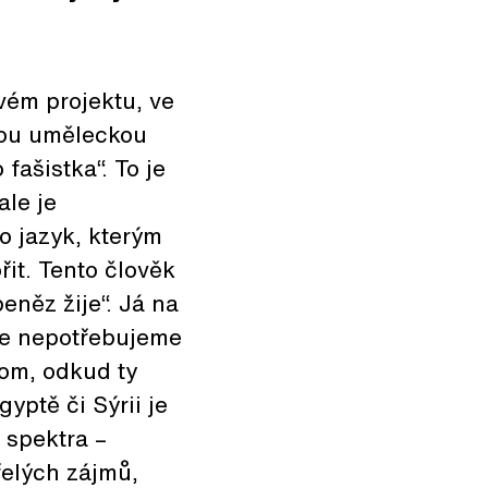
vém projektu, ve
kou uměleckou
fašistka“. To je
ale je
o jazyk, kterým
řit. Tento člověk
eněz žije“. Já na
, že nepotřebujeme
tom, odkud ty
yptě či Sýrii je
o spektra –
řelých zájmů,