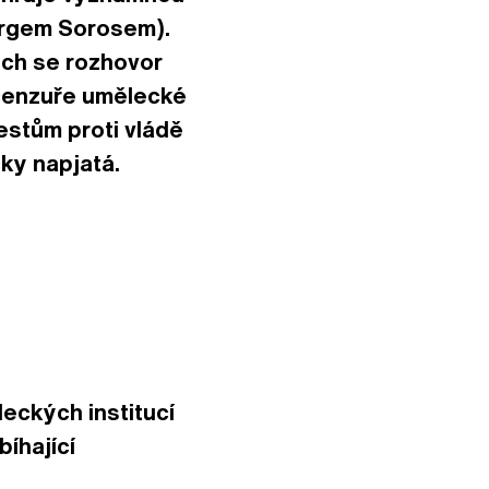
orgem Sorosem).
ech se rozhovor
 cenzuře umělecké
estům proti vládě
cky napjatá.
eckých institucí
íhající