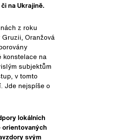
či na Ukrajině.
inách z roku
v Gruzii, Oranžová
dporovány
 konstelace na
ávislým subjektům
tup, v tomto
. Jde nejspíše o
dpory lokálních
ě orientovaných
 navzdory svým