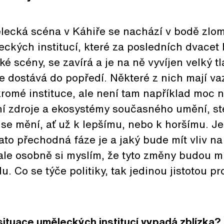
mělecká scéna v Káhiře se nachází v bodě zl
ckých institucí, které za posledních dvacet
 scény, se zavírá a je na ně vyvíjen velký t
se dostává do popředí. Některé z nich mají va
romé instituce, ale není tam například moc 
ní zdroje a ekosystémy současného umění, ste
 se mění, ať už k lepšímu, nebo k horšímu. Je
ato přechodná fáze je a jaký bude mít vliv na
 ale osobně si myslím, že tyto změny budou m
u. Co se týče politiky, tak jedinou jistotou p
 situace uměleckých institucí vypadá zblízka