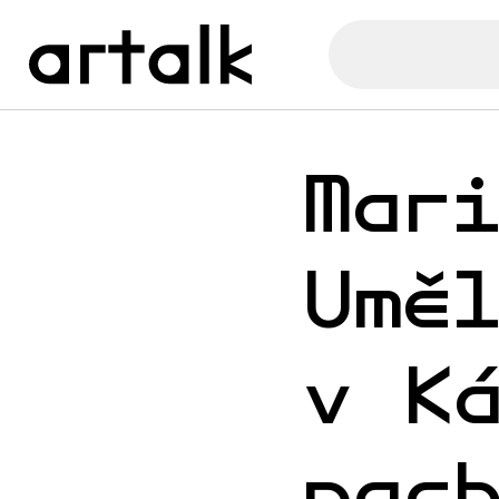
Mar
Umě
v K
nac