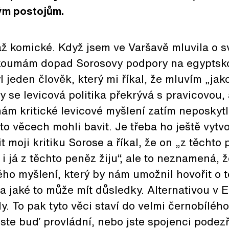
ným postojům.
až komické. Když jsem ve Varšavě mluvila o s
zkoumám dopad Sorosovy podpory na egypts
 jeden člověk, který mi říkal, že mluvím „jako 
 se levicová politika překrývá s pravicovou, 
nám kritické levicové myšlení zatím neposkytl
o věcech mohli bavit. Je třeba ho ještě vytvo
moji kritiku Sorose a říkal, že on „z těchto p
, i já z těchto peněz žiju“, ale to neznamená
kého myšlení, který by nám umožnil hovořit o 
a jaké to může mít důsledky. Alternativou v Eg
y. To pak tyto věci staví do velmi černobíléh
jste buď provládní, nebo jste spojenci podez