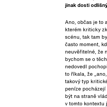
jinak dosti odliš
Ano, občas je to 
kterém kriticky 
scénu, tak tam byl
často moment, kdy
neuvěřitelné, že 
bychom se o těcht
nedovedl pochopit 
to říkala, že „ano
takový typ kritic
peníze pocházejí 
být na straně vlád
v tomto kontextu 