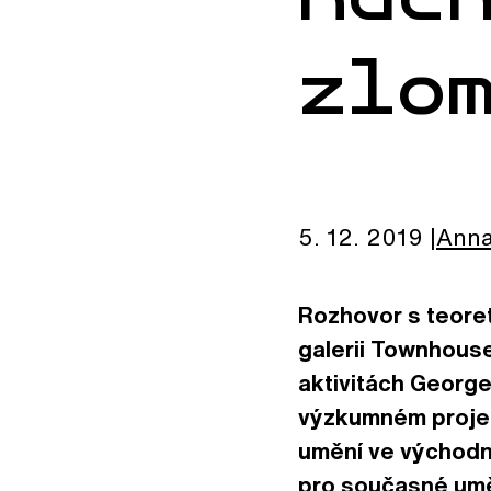
zlo
5. 12. 2019
Ann
Rozhovor s teoret
galerii Townhouse,
aktivitách George
výzkumném projek
umění ve východn
pro současné umě