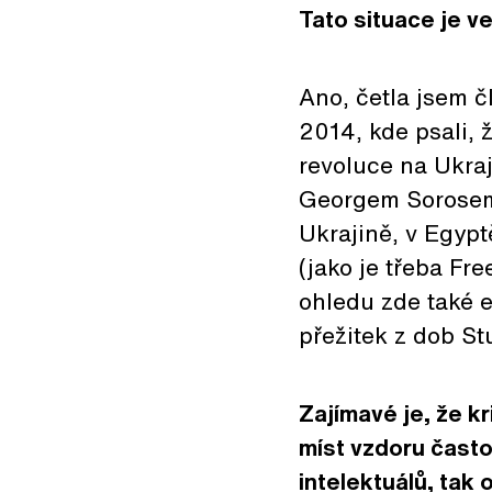
Tato situace je v
Ano, četla jsem 
2014, kde psali, 
revoluce na Ukra
Georgem Sorosem 
Ukrajině, v Egypt
(jako je třeba Fr
ohledu zde také e
přežitek z dob St
Zajímavé je, že kr
míst vzdoru často
intelektuálů, tak