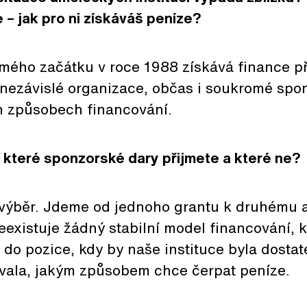
 – jak pro ni získáváš peníze?
ého začátku v roce 1988 získává finance p
nezávislé organizace, občas i soukromé spo
ch způsobech financování.
, které sponzorské dary přijmete a které ne?
běr. Jdeme od jednoho grantu k druhému a
Neexistuje žádný stabilní model financování, 
 do pozice, kdy by naše instituce byla dostat
ovala, jakým způsobem chce čerpat peníze.