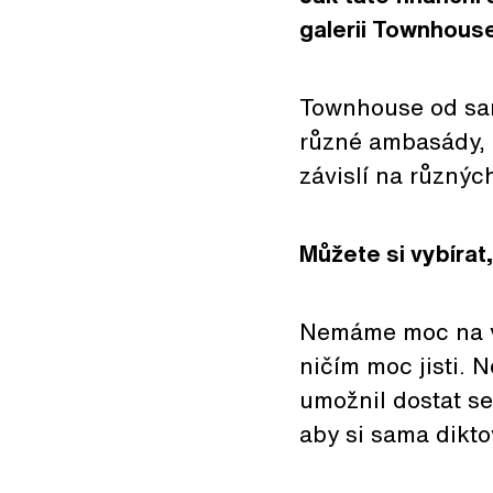
galerii Townhouse
Townhouse od sam
různé ambasády, 
závislí na různý
Můžete si vybírat
Nemáme moc na vý
ničím moc jisti. 
umožnil dostat se
aby si sama dikt