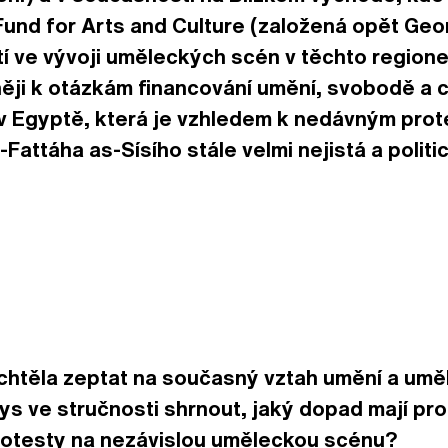
 Fund for Arts and Culture (založená opět Ge
 ve vývoji uměleckých scén v těchto region
něji k otázkám financování umění, svobodě a
ci v Egyptě, která je vzhledem k nedávným prot
Fattáha as-Sísího stále velmi nejistá a politi
chtěla zeptat na současný vztah umění a uměl
ys ve stručnosti shrnout, jaký dopad mají prob
otesty na nezávislou uměleckou scénu?