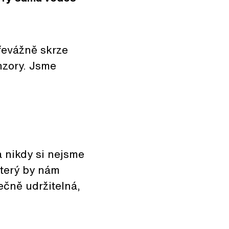
řevážně skrze
nzory. Jsme
 nikdy si nejsme
který by nám
ečně udržitelná,