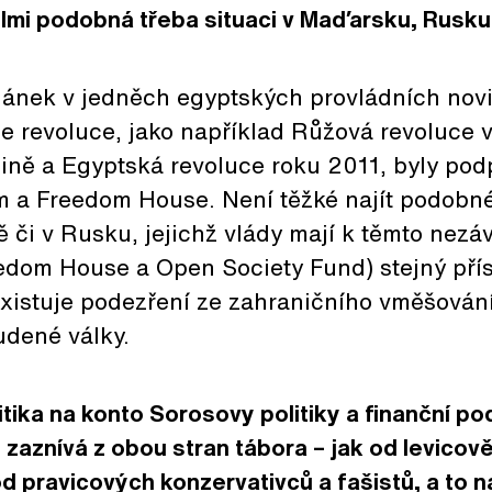
elmi podobná třeba situaci v Maďarsku, Rusku 
článek v jedněch egyptských provládních nov
že revoluce, jako například Růžová revoluce 
jině a Egyptská revoluce roku 2011, byly po
a Freedom House. Není těžké najít podobné
ě či v Rusku, jejichž vlády mají k těmto nez
eedom House a Open Society Fund) stejný přís
xistuje podezření ze zahraničního vměšování
udené války.
itika na konto Sorosovy politiky a finanční po
 zaznívá z obou stran tábora – jak od levicov
 od pravicových konzervativců a fašistů, a to